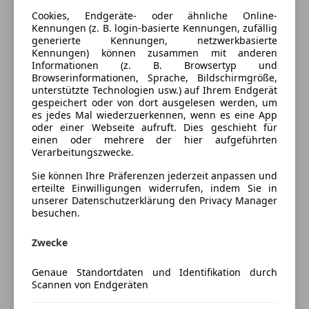
Einparkhilfe Sensoren hinten
Farbe laut Hersteller
Weiss
Cookies, Endgeräte- oder ähnliche Online-
Einparkhilfe Sensoren vorne
Kennungen (z. B. login-basierte Kennungen, zufällig
Elektrische Fensterheber
Lackierung
Metallic
generierte Kennungen, netzwerkbasierte
Elektrische Seitenspiegel
Kennungen) können zusammen mit anderen
Innenausstattung
Vollleder
Informationen (z. B. Browsertyp und
Elektrische Sitze
Browserinformationen, Sprache, Bildschirmgröße,
Getönte Scheiben
unterstützte Technologien usw.) auf Ihrem Endgerät
Klimaautomatik
gespeichert oder von dort ausgelesen werden, um
Fahrzeugbeschreibung
es jedes Mal wiederzuerkennen, wenn es eine App
Lederausstattung
oder einer Webseite aufruft. Dies geschieht für
Lederlenkrad
Herzlich Willkommen bei SIZEK Motors
einen oder mehrere der hier aufgeführten
Lichtsensor
Verarbeitungszwecke.
Multifunktionslenkrad
Sie können Ihre Präferenzen jederzeit anpassen und
Navigationssystem
erteilte Einwilligungen widerrufen, indem Sie in
Regensensor
unserer Datenschutzerklärung den Privacy Manager
besuchen.
Schlüssellose Zentralverriegelung
Mercedes-Benz X-Klasse 250 d | 140 kW (190 PS) |
Sitzheizung
Kraftvoll & komfortabel
Zwecke
Start/Stop-Automatik
Zum Verkauf steht eine gepflegte Mercedes-Benz X-
Tempomat
Klasse mit dem durchzugsstarken 140-kW-
Genaue Standortdaten und Identifikation durch
Scannen von Endgeräten
Dieselmotor (190 PS). Der Pickup überzeugt durch die
Unterhaltung/Media
Kombination aus Robustheit, Komfort und
Mehr anzeigen