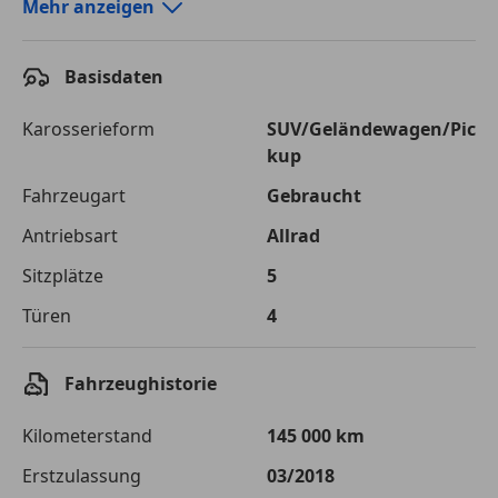
Autokredit-Rechner von durchblicker.at
Mehr anzeigen
Einfach Rate berechnen und günstige Konditionen
finden!
Basisdaten
Autokredit vergleichen
Karosserieform
SUV/Geländewagen/Pic
kup
Laufzeit
120 Monate
Fahrzeugart
Gebraucht
Kreditbetrag
€ 28 900,-
Antriebsart
Allrad
Zu zahlender
€ 40 715,-
Sitzplätze
5
Gesamtbetrag
Türen
4
Einberechnete Gebühren
€ 0,-
Effektivzinsatz
7,50 %
Fahrzeughistorie
Sollzinssatz
7,25 %
Kilometerstand
145 000 km
Monatliche Rate
€ 339,29
Erstzulassung
03/2018