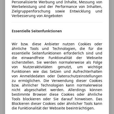
Personalisierte Werbung und Inhalte, Messung von
Bluetooth
hochwertiger Mercedes-Qualität – ideal für Arbeit,
Werbeleistung und der Performance von Inhalten,
Bordcomputer
Freizeit und Alltag.
Zielgruppenforschung sowie Entwicklung und
Versicherung
Radio
Der Innenraum bietet ein angenehmes Fahrgefühl
Verbesserung von Angeboten
mit guter Übersicht und hochwertiger Verarbeitung.
Sicherheit
Kfz-Versicherung
Dank des kräftigen Motors und der stabilen
Essentielle Seitenfunktionen
ABS
Bauweise ist die X-Klasse sowohl auf der Straße als
Alarmanlage
Versicherungsschutz an Ihre Bedürfnisse
auch abseits davon souverän unterwegs.
Wir bzw. diese Anbieter nutzen Cookies oder
Beifahrerairbag
anpassen
ähnliche Tools und Technologien, die für die
ESP
___
essentielle Seitenfunktionen erforderlich sind und
Freischaden-Gutschein ab Stufe 0
Fahrerairbag
die einwandfreie Funktionalität der Webseite
Auto einfach online versichern & Rabatt holen
sicherstellen. Sie werden normalerweise als Folge
Isofix
von Nutzeraktivitäten genutzt, um wichtige
Kopfairbag
Highlights:
Funktionen wie das Setzen und Aufrechterhalten
LED-Tagfahrlicht
von Anmeldedaten oder Datenschutzeinstellungen
*140 kW (190 PS) Dieselmotor
Jetzt berechnen
zu ermöglichen. Die Verwendung dieser Cookies
Nebelscheinwerfer
bzw. ähnlicher Technologien kann normalerweise
Notrufsystem
*Kraftvoller und zuverlässiger Antrieb
nicht abgeschaltet werden. Allerdings können
Reifendruckkontrollsystem
bestimmte Browser diese Cookies oder ähnliche
Tools blockieren oder Sie darauf hinweisen. Das
Servolenkung
*Hoher Fahrkomfort für einen Pickup
Verkäufer
Händler
Blockieren dieser Cookies oder ähnlicher Tools kann
Spurhalteassistent
die Funktionalität der Webseite beeinträchtigen.
Verkehrszeichenerkennung
*Viel Platz für Passagiere und Ladung