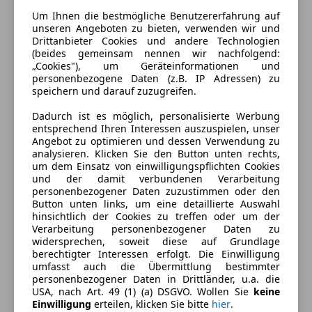
Um Ihnen die bestmögliche Benutzererfahrung auf
unseren Angeboten zu bieten, verwenden wir und
Drittanbieter Cookies und andere Technologien
(beides gemeinsam nennen wir nachfolgend:
„Cookies"), um Geräteinformationen und
personenbezogene Daten (z.B. IP Adressen) zu
speichern und darauf zuzugreifen.
Energieverbrauch
Dadurch ist es möglich, personalisierte Werbung
entsprechend Ihren Interessen auszuspielen, unser
Angebot zu optimieren und dessen Verwendung zu
Kraftstoff
Diesel
analysieren. Klicken Sie den Button unten rechts,
um dem Einsatz von einwilligungspflichten Cookies
und der damit verbundenen Verarbeitung
Ausstattung
personenbezogener Daten zuzustimmen oder den
Button unten links, um eine detaillierte Auswahl
hinsichtlich der Cookies zu treffen oder um der
Komfort
Mehr anzeigen
Verarbeitung personenbezogener Daten zu
widersprechen, soweit diese auf Grundlage
Armlehne
berechtigter Interessen erfolgt. Die Einwilligung
Berganfahrassistent
Farbe und Innenausstattung
umfasst auch die Übermittlung bestimmter
personenbezogener Daten in Drittländer, u.a. die
Einparkhilfe
USA, nach Art. 49 (1) (a) DSGVO. Wollen Sie
keine
Einparkhilfe Rückfahrkamera
Außenfarbe
Weiß
Einwilligung
erteilen, klicken Sie bitte
hier
.