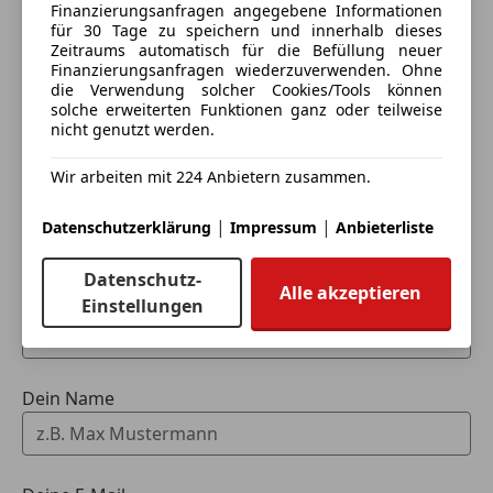
Finanzierungsanfragen angegebene Informationen
für 30 Tage zu speichern und innerhalb dieses
Zeitraums automatisch für die Befüllung neuer
Finanzierungsanfragen wiederzuverwenden. Ohne
die Verwendung solcher Cookies/Tools können
solche erweiterten Funktionen ganz oder teilweise
nicht genutzt werden.
Besichtigung nur nach Terminvereinbarung.
Eintauschwagen: Kaufen und verkaufen in nur einem
Wir arbeiten mit 224 Anbietern zusammen.
Schritt
|
|
Datenschutzerklärung
Impressum
Anbieterliste
SIZEK Motors
Ich möchte mein Auto in Zahlung geben
Die gemachten Angaben sind unverbindlich und
(unverbindlich).
Datenschutz-
Alle akzeptieren
stellen keine zugesicherten Eigenschaften dar. Für
Einstellungen
Fahrzeugdaten hinzufügen
Druck-, Tipp- und Datenübermittlungsfehler
übernehmen wir keine Haftung. Zubehörangaben
ohne Gewähr. Irrtümer und Zwischenverkauf
Dein Name
vorbehalten