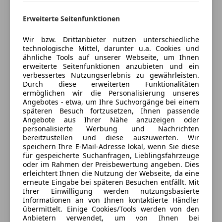
SIZEK Motors GmbH
Wegfahrsperre
5
Sterne
Erweiterte Seitenfunktionen
Zentralverriegelung
Sternebewertung 5 von 5
*Ideal für Arbeit, Anhängerbetrieb und Freizeit
(100% Weiterempfehlungen)
Extras
Anbieter auf AutoScout24 seit 2026
Wir bzw. Drittanbieter nutzen unterschiedliche
*Typische Mercedes-Benz Qualität und Sicherheit
technologische Mittel, darunter u.a. Cookies und
Alufelgen
Peintner Straße 10
,
ähnliche Tools auf unserer Webseite, um Ihnen
erweiterte Seitenfunktionen anzubieten und ein
4060 Leonding, AT
Innenspiegel automatisch abblendend
verbessertes Nutzungserlebnis zu gewährleisten.
Sprachsteuerung
Durch diese erweiterten Funktionalitäten
Kontakt
ermöglichen wir die Personalisierung unseres
Angebotes - etwa, um Ihre Suchvorgänge bei einem
Sizek Motors
späteren Besuch fortzusetzen, Ihnen passende
Angebote aus Ihrer Nähe anzuzeigen oder
personalisierte Werbung und Nachrichten
Finanzierung & Garantie:
Alle Fahrzeuge des Anbieters
bereitzustellen und diese auszuwerten. Wir
*Finanzierung auch ohne Anzahlung möglich
speichern Ihre E-Mail-Adresse lokal, wenn Sie diese
für gespeicherte Suchanfragen, Lieblingsfahrzeuge
Anbieter kontaktieren
oder im Rahmen der Preisbewertung angeben. Dies
*Auf Wunsch mit Garantiepaket von 12 bis 36
erleichtert Ihnen die Nutzung der Webseite, da eine
Monaten
erneute Eingabe bei späteren Besuchen entfällt. Mit
Deine Nachricht
Ihrer Einwilligung werden nutzungsbasierte
Informationen an von Ihnen kontaktierte Händler
*Inzahlungnahme Ihres Fahrzeugs möglich
übermittelt. Einige Cookies/Tools werden von den
Anbietern verwendet, um von Ihnen bei