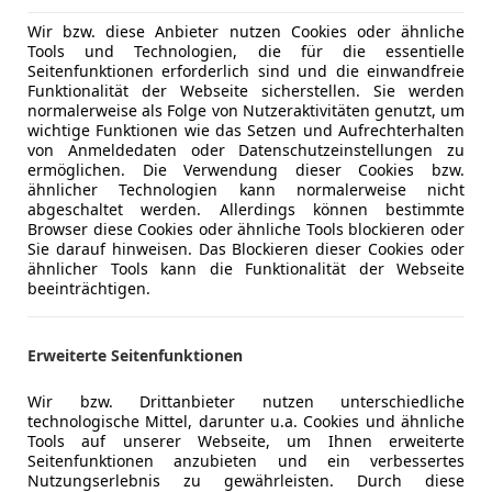
Serienausstattungen:
*Dieselpartikelfilter
Wir bzw. diese Anbieter nutzen Cookies oder ähnliche
Sicherheit
ABS
Tools und Technologien, die für die essentielle
Beifahrera
Seitenfunktionen erforderlich sind und die einwandfreie
*Komfortsitze
ESP
Mehr anzeigen
Funktionalität der Webseite sicherstellen. Sie werden
normalerweise als Folge von Nutzeraktivitäten genutzt, um
Fahrerairb
wichtige Funktionen wie das Setzen und Aufrechterhalten
*Gepäckraumabdeckung
Isofix
von Anmeldedaten oder Datenschutzeinstellungen zu
Mehr anzeigen
Kopfairba
ermöglichen. Die Verwendung dieser Cookies bzw.
*Kühlergrill mit Chromstrebe
ähnlicher Technologien kann normalerweise nicht
Nebelsche
abgeschaltet werden. Allerdings können bestimmte
Reifendruc
Browser diese Cookies oder ähnliche Tools blockieren oder
*Leseleuchten vorne
Servolenk
Sie darauf hinweisen. Das Blockieren dieser Cookies oder
ähnlicher Tools kann die Funktionalität der Webseite
Tagfahrlich
beeinträchtigen.
*Rücksitzbank mit Rücklehne 60/40 teilbar
Zentralver
*Türaußengriffe, in Wagenfarbe
Erweiterte Seitenfunktionen
*Außenspiegelgehäuse, in Wagenfarbe
Wir bzw. Drittanbieter nutzen unterschiedliche
technologische Mittel, darunter u.a. Cookies und ähnliche
Tools auf unserer Webseite, um Ihnen erweiterte
*Gurtkraftbegrenzer und doppelte Gurtstraffer, vor
Seitenfunktionen anzubieten und ein verbessertes
Nutzungserlebnis zu gewährleisten. Durch diese