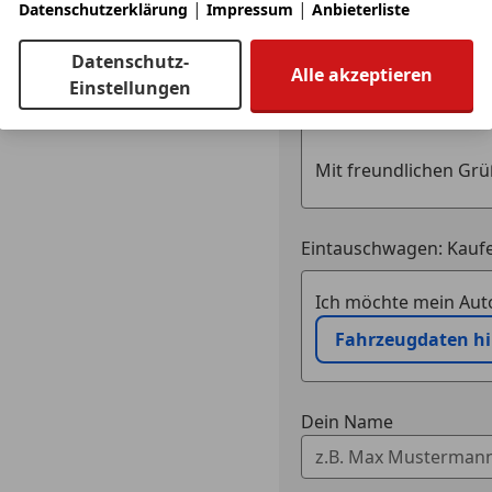
|
|
Datenschutzerklärung
Impressum
Anbieterliste
*Aktive Kopfstützen, 2-fach verstellbar, vorne
Datenschutz-
Alle akzeptieren
Einstellungen
*Instrumente, Schwarz mit Hochglanzchromringen
*Tagesfahrleuchten, vorne
*Solar Protect Wärmeschutverglasung im Fond, star
Eintauschwagen: Kaufe
*Handbremshebelknopf, Glanzchrom
Ich möchte mein Auto
*AGM Hochleistungsbatterie
Fahrzeugdaten h
*ecoFLEX - Emblem
*Lüftungsdüsenumrandungen , Titangrau
Dein Name
*Getränkehalter, hinten