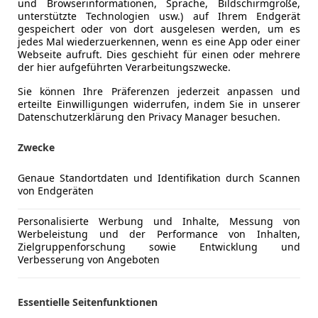
und Browserinformationen, Sprache, Bildschirmgröße,
unterstützte Technologien usw.) auf Ihrem Endgerät
gespeichert oder von dort ausgelesen werden, um es
Kraftstoff
Diesel
jedes Mal wiederzuerkennen, wenn es eine App oder einer
Webseite aufruft. Dies geschieht für einen oder mehrere
der hier aufgeführten Verarbeitungszwecke.
Komfort
Beheizbare
Mehr anzeigen
Sie können Ihre Präferenzen jederzeit anpassen und
Einparkhilf
erteilte Einwilligungen widerrufen, indem Sie in unserer
Datenschutzerklärung den Privacy Manager besuchen.
Einparkhil
ng
Außenfarbe
Braun
Elektrisch
Zwecke
Klimaanla
Lackierung
Andere
Lederlenk
Genaue Standortdaten und Identifikation durch Scannen
Sitzheizun
von Endgeräten
Top Preis!
Start/Stop
Kombilimousine
Tempomat
Personalisierte Werbung und Inhalte, Messung von
Werbeleistung und der Performance von Inhalten,
FGNR 50059
Unterhaltung/Media
Bluetooth
Zielgruppenforschung sowie Entwicklung und
Verbesserung von Angeboten
Bordcompu
CD
Freisprech
Essentielle Seitenfunktionen
Radio