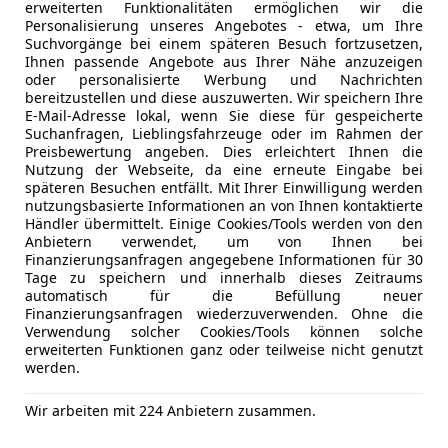
erweiterten Funktionalitäten ermöglichen wir die
*Lenksäule, höhen und längseinstellbar
Personalisierung unseres Angebotes - etwa, um Ihre
Suchvorgänge bei einem späteren Besuch fortzusetzen,
*Fußraumheizung hinten
Ihnen passende Angebote aus Ihrer Nähe anzuzeigen
oder personalisierte Werbung und Nachrichten
bereitzustellen und diese auszuwerten. Wir speichern Ihre
*Quickheat Heizsystem
Kfz-Versicherung
E-Mail-Adresse lokal, wenn Sie diese für gespeicherte
Suchanfragen, Lieblingsfahrzeuge oder im Rahmen der
Preisbewertung angeben. Dies erleichtert Ihnen die
*Chromleiste an Heckklappe
Versicherungsschutz an Ihre Bedürfnisse anpa
Nutzung der Webseite, da eine erneute Eingabe bei
späteren Besuchen entfällt. Mit Ihrer Einwilligung werden
Freischaden-Gutschein ab Stufe 0
*B-Säule, schwarz
nutzungsbasierte Informationen an von Ihnen kontaktierte
Händler übermittelt. Einige Cookies/Tools werden von den
Auto einfach online versichern & Rabatt holen
Anbietern verwendet, um von Ihnen bei
*Reifenreparaturset: 12V Kompressor und Reifendic
Finanzierungsanfragen angegebene Informationen für 30
Tage zu speichern und innerhalb dieses Zeitraums
automatisch für die Befüllung neuer
Jetzt berechnen
*Verstärkter Anlasser
Finanzierungsanfragen wiederzuverwenden. Ohne die
Verwendung solcher Cookies/Tools können solche
*Service Intervall Anzeige
erweiterten Funktionen ganz oder teilweise nicht genutzt
werden.
*Handschuhfach mit in den Deckel inegriertem Halt
Anbieter kontaktiere
Wir arbeiten mit 224 Anbietern zusammen.
*Watt Link Hinterachse
Deine Nachricht