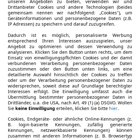
unseren Angeboten zu bieten, verwenden wir und
Getriebe
Schaltgetr
Drittanbieter Cookies und andere Technologien (beides
gemeinsam nennen wir nachfolgend: „Cookies"), um
Hubraum
1 598 cm³
Geräteinformationen und personenbezogene Daten (z.B.
IP Adressen) zu speichern und darauf zuzugreifen.
Gänge
6
Dadurch ist es möglich, personalisierte Werbung
entsprechend Ihren Interessen auszuspielen, unser
Angebot zu optimieren und dessen Verwendung zu
analysieren. Klicken Sie den Button unten rechts, um dem
Einsatz von einwilligungspflichten Cookies und der damit
verbundenen Verarbeitung personenbezogener Daten
zuzustimmen oder den Button unten links, um eine
detaillierte Auswahl hinsichtlich der Cookies zu treffen
oder um der Verarbeitung personenbezogener Daten zu
widersprechen, soweit diese auf Grundlage berechtigter
Interessen erfolgt. Die Einwilligung umfasst auch die
Übermittlung bestimmter personenbezogener Daten in
Drittländer, u.a. die USA, nach Art. 49 (1) (a) DSGVO. Wollen
Sie
keine Einwilligung
erteilen, klicken Sie bitte
hier
.
Cookies, Endgeräte- oder ähnliche Online-Kennungen (z.
B. login-basierte Kennungen, zufällig generierte
Kennungen, netzwerkbasierte Kennungen) können
zusammen mit anderen Informationen (z. B. Browsertyp