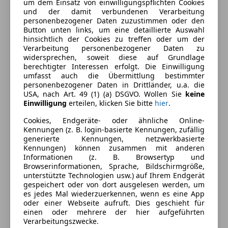
um dem Einsatz von einwilligungspflichten Cookies
und der damit verbundenen Verarbeitung
2-Zonen-Klimaautomatik
personenbezogener Daten zuzustimmen oder den
Armlehne
Farbe und Innenausstattung
Button unten links, um eine detaillierte Auswahl
Berganfahrassistent
hinsichtlich der Cookies zu treffen oder um der
Verarbeitung personenbezogener Daten zu
Einparkhilfe
Außenfarbe
Blau
widersprechen, soweit diese auf Grundlage
Einparkhilfe Rückfahrkamera
berechtigter Interessen erfolgt. Die Einwilligung
Farbe laut Hersteller
Ozean Blau
Einparkhilfe Sensoren hinten
umfasst auch die Übermittlung bestimmter
personenbezogener Daten in Drittländer, u.a. die
Einparkhilfe Sensoren vorne
Lackierung
Metallic
USA, nach Art. 49 (1) (a) DSGVO. Wollen Sie
keine
Elektrische Fensterheber
Einwilligung
erteilen, klicken Sie bitte
hier
.
Farbe der
Schwarz
Elektrische Seitenspiegel
Innenausstattung
Cookies, Endgeräte- oder ähnliche Online-
Klimaanlage
Kennungen (z. B. login-basierte Kennungen, zufällig
Lederlenkrad
Innenausstattung
Stoff
generierte Kennungen, netzwerkbasierte
Lichtsensor
Kennungen) können zusammen mit anderen
Informationen (z. B. Browsertyp und
Multifunktionslenkrad
Browserinformationen, Sprache, Bildschirmgröße,
Fahrzeugbeschreibung
Navigationssystem
unterstützte Technologien usw.) auf Ihrem Endgerät
Regensensor
gespeichert oder von dort ausgelesen werden, um
-2.Sitzreihe, Einzelsitze klappbar (3 Sitzplätze)
es jedes Mal wiederzuerkennen, wenn es eine App
Schlüssellose Zentralverriegelung
oder einer Webseite aufruft. Dies geschieht für
-Ablagefach / Ablagefächer im Fußboden 2.Sitzreihe
Sitzheizung
einen oder mehrere der hier aufgeführten
-Cool & Sound-Paket (inkl. Klimaautomatik)
Start/Stop-Automatik
Verarbeitungszwecke.