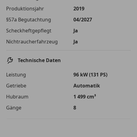
Die tatsächlichen Konditionen sind abhängig von Ihrer Bonität sowie
Produktionsjahr
2019
von der von Ihnen gewählten Bank. Rückzahlungszeitraum 1-10
Jahre. Zinsspanne Sollzinssatz: 2,90% - 14,90%.
§57a Begutachtung
04/2027
Jetzt berechnen
Scheckheftgepflegt
Ja
Nichtraucherfahrzeug
Ja
Technische Daten
Leistung
96 kW (131 PS)
Getriebe
Automatik
Hubraum
1 499 cm³
Gänge
8