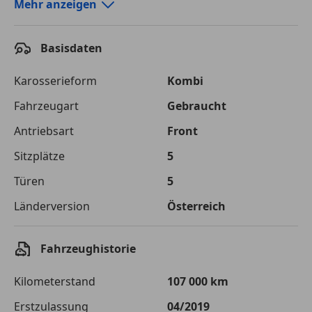
Autokredit-Rechner von durchblicker.at
Mehr anzeigen
Einfach Rate berechnen und günstige Konditionen
finden!
Basisdaten
Autokredit vergleichen
Karosserieform
Kombi
Laufzeit
120 Monate
Fahrzeugart
Gebraucht
Antriebsart
Front
Kreditbetrag
€ 20 000,-
Sitzplätze
5
Zu zahlender
€ 28 176,-
Gesamtbetrag
Türen
5
Einberechnete Gebühren
€ 0,-
Länderversion
Österreich
Effektivzinsatz
7,50 %
Fahrzeughistorie
Sollzinssatz
7,25 %
Kilometerstand
107 000 km
Monatliche Rate
€ 234,80
Erstzulassung
04/2019