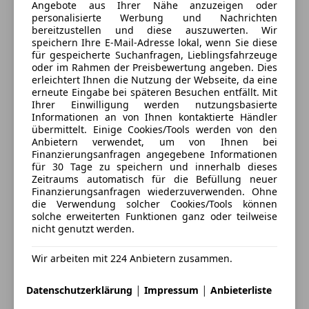
Katalysator
Angebote aus Ihrer Nähe anzuzeigen oder
-Schiebetür rechts mit Fenster
Schiebetür
personalisierte Werbung und Nachrichten
Verkaufsteam The Gallery
-Schließ-/Startsystem Keyless Open
bereitzustellen und diese auszuwerten. Wir
Spoiler
speichern Ihre E-Mail-Adresse lokal, wenn Sie diese
–Seitenairbag vorn-Sicht-Paket
Sportsitze
für gespeicherte Suchanfragen, Lieblingsfahrzeuge
Alle Fahrzeuge des Anbieters
-Start/Stop-Anlage
Sprachsteuerung
oder im Rahmen der Preisbewertung angeben. Dies
-Stoßfänger Wagenfarbe
erleichtert Ihnen die Nutzung der Webseite, da eine
Touchscreen
erneute Eingabe bei späteren Besuchen entfällt. Mit
-Türgriffe außen Wagenfarbe
Wärmepumpe
Anbieter kontaktieren
Ihrer Einwilligung werden nutzungsbasierte
-Zentralverriegelung mit Fernbedienung
Informationen an von Ihnen kontaktierte Händler
übermittelt. Einige Cookies/Tools werden von den
Deine Nachricht
Anbietern verwendet, um von Ihnen bei
Finanzierungsanfragen angegebene Informationen
für 30 Tage zu speichern und innerhalb dieses
Gerne erstellen wir Ihnen ein individuell angepasstes
Zeitraums automatisch für die Befüllung neuer
Finanzierungsanfragen wiederzuverwenden. Ohne
Finanzierungs-/Leasingangebot - Sprechen Sie uns
die Verwendung solcher Cookies/Tools können
an!
solche erweiterten Funktionen ganz oder teilweise
nicht genutzt werden.
-Unsere Fahrzeuge sind Werkstattgeprüft.
Wir arbeiten mit 224 Anbietern zusammen.
-Wir bieten Ihnen eine Gebrauchtwagengarantie an.
Eintauschwagen: Kaufen und verkaufen in nur einem
|
|
Datenschutzerklärung
Impressum
Anbieterliste
Schritt