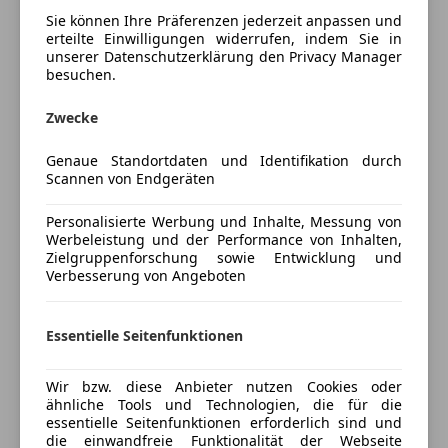
-Dachreling silber
Tempomat
Sie können Ihre Präferenzen jederzeit anpassen und
-Fensterheber elektrisch vorn und hinten, One-Touch-
erteilte Einwilligungen widerrufen, indem Sie in
Unterhaltung/Media
Funktion
unserer Datenschutzerklärung den Privacy Manager
-Fensterheber vorn elektr. mit Einklemmschutz
besuchen.
Bluetooth
-Innenraum-Paket
Bordcomputer
Zwecke
-Parkpilotsystem vorn und hinten
CD
-Rückfahrkamera mit 180° Umgebungsansicht
Freisprecheinrichtung
Genaue Standortdaten und Identifikation durch
-Sitzheizung vorn
Mehr anzeigen
MP3
Scannen von Endgeräten
-Standheizung mit Funkfernbedienung
Musikstreaming integriert
-Airbag Fahrer-/Beifahrerseite
Personalisierte Werbung und Inhalte, Messung von
Radio
Versicherung
Werbeleistung und der Performance von Inhalten,
-Anti-Blockier-System (ABS)
USB
Zielgruppenforschung sowie Entwicklung und
-Audiobedienung am Lenkrad
Verbesserung von Angeboten
Kfz-Versicherung
Sicherheit
-Bordcomputer
-Einschaltautomatik für Fahrlicht
ABS
Versicherungsschutz an Ihre Bedürfnisse
Essentielle Seitenfunktionen
-Elektron. Traktionskontrolle
Abstandswarner
anpassen
-Fahrassistenz-System: Berganfahr-Assistent (HSA,
Alarmanlage
Hill Start Assist)
Wir bzw. diese Anbieter nutzen Cookies oder
Freischaden-Gutschein ab Stufe 0
Beifahrerairbag
ähnliche Tools und Technologien, die für die
-Fahrassistenz-System: Müdigkeitserkennungs-
ESP
essentielle Seitenfunktionen erforderlich sind und
Auto einfach online versichern & Rabatt holen
Sensor
Fahrerairbag
die einwandfreie Funktionalität der Webseite