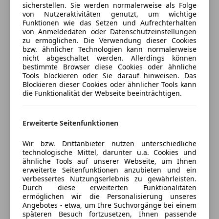
-Fahrassistenz-System: Notbrems-Assistent
sicherstellen. Sie werden normalerweise als Folge
Geschwindigkeits-begrenzungsanlage
von Nutzeraktivitäten genutzt, um wichtige
-Fahrassistenz-System: Spurhalteassistent
Isofix
Jetzt berechnen
Funktionen wie das Setzen und Aufrechterhalten
-Fahrassistenz-System: Verkehrszeichenerkennung
Kopfairbag
von Anmeldedaten oder Datenschutzeinstellungen
-Farbdisplay (3,5 Zoll)
zu ermöglichen. Die Verwendung dieser Cookies
Müdigkeitswarnsystem
bzw. ähnlicher Technologien kann normalerweise
-Getriebe Automatik - mit Start-/Stop (8-Stufen)
Reifendruckkontrollsystem
nicht abgeschaltet werden. Allerdings können
-Heckklappe verglast
Verkäufer
Händler
Servolenkung
bestimmte Browser diese Cookies oder ähnliche
-Karosserie: 5-türig
Tools blockieren oder Sie darauf hinweisen. Das
Spurhalteassistent
Blockieren dieser Cookies oder ähnlicher Tools kann
-Kopf-Airbag-System
The Gallery Autohandel GmbH
Tagfahrlicht
die Funktionalität der Webseite beeinträchtigen.
-Lendenwirbelstütze Sitz vorn links
Traktionskontrolle
5
Sterne
Sternebewertung 5 von 5
-Lenkrad (Sport/Leder - 3-Speichen, unten abgeflacht)
Verkehrszeichenerkennung
(100% Weiterempfehlungen)
mit Multifunktion
Erweiterte Seitenfunktionen
Wegfahrsperre
Anbieter auf AutoScout24 seit 2020
-Lenkrad heizbar
Zentralverriegelung
Wir bzw. Drittanbieter nutzen unterschiedliche
-Motor 1,5 Ltr. - 96 kW CDTI DPF
Showroom/Verkauf
Zentralverriegelung mit Funkfernbedienung
technologische Mittel, darunter u.a. Cookies und
-Radstand 2785 mm
Schließt bald
ähnliche Tools auf unserer Webseite, um Ihnen
Extras
-Radvollabdeckungen
erweiterte Seitenfunktionen anzubieten und ein
Schließt um 12:00
verbessertes Nutzungserlebnis zu gewährleisten.
-Reifendruck-Kontrollsystem
Alufelgen
Rheinstraße 9
,
Durch diese erweiterten Funktionalitäten
-Rußpartikelfilter
6971 Hard, AT
Dachreling
ermöglichen wir die Personalisierung unseres
-Schadstoffarm nach Abgasnorm Euro 6d-TEMP
Angebotes - etwa, um Ihre Suchvorgänge bei einem
Innenspiegel automatisch abblendend
späteren Besuch fortzusetzen, Ihnen passende
-Schiebetür links mit Fenster
Kontakt