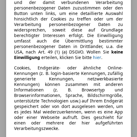
Elektrische Fensterheber
Farbe und Innenausstattung
und der damit verbundenen Verarbeitung
Getönte Scheiben
personenbezogener Daten zuzustimmen oder den
Button unten links, um eine detaillierte Auswahl
Klimaautomatik
Außenfarbe
Silber
hinsichtlich der Cookies zu treffen oder um der
Multifunktionslenkrad
Verarbeitung personenbezogener Daten zu
Farbe laut Hersteller
Silbermet.
widersprechen, soweit diese auf Grundlage
Unterhaltung/Media
berechtigter Interessen erfolgt. Die Einwilligung
Lackierung
Metallic
umfasst auch die Übermittlung bestimmter
Android Auto
personenbezogener Daten in Drittländer, u.a. die
Innenausstattung
Stoff
Apple CarPlay
USA, nach Art. 49 (1) (a) DSGVO. Wollen Sie
keine
Einwilligung
erteilen, klicken Sie bitte
hier
.
Bluetooth
Bordcomputer
Cookies, Endgeräte- oder ähnliche Online-
Fahrzeugbeschreibung
Kennungen (z. B. login-basierte Kennungen, zufällig
DAB-Radio
generierte Kennungen, netzwerkbasierte
Freisprecheinrichtung
2024er Crossland 1,2 T Elegance zum TOP-Preis! Mit
Kennungen) können zusammen mit anderen
USB
16" Aluräder, Multifunktionslenkrad, Climatronic,
Informationen (z. B. Browsertyp und
Browserinformationen, Sprache, Bildschirmgröße,
verdunkelte Scheiben hinten, LED-Scheinwerfer uvm.
Sicherheit
unterstützte Technologien usw.) auf Ihrem Endgerät
Mit nur 23.000 KM! Ohne versteckte Gebühren - §57a
gespeichert oder von dort ausgelesen werden, um
ABS
Pickerl überprüft - ANMELDEFERTIG! Eintausch- und
es jedes Mal wiederzuerkennen, wenn es eine App
oder einer Webseite aufruft. Dies geschieht für
Beifahrerairbag
Finanzierungsmöglichkeit! Gewährleistung!
einen oder mehrere der hier aufgeführten
Fahrerairbag
Garantieversicherung gegen Aufpreis möglich! Fotos
Verarbeitungszwecke.
Isofix
und Beschreibung auf www.autoseidl.at oder