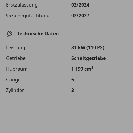
Die tatsächlichen Konditionen sind abhängig von Ihrer Bonität sowie
Erstzulassung
02/2024
von der von Ihnen gewählten Bank. Rückzahlungszeitraum 1-10
Jahre. Zinsspanne Sollzinssatz: 2,90% - 14,90%.
§57a Begutachtung
02/2027
Jetzt berechnen
Technische Daten
Leistung
81 kW (110 PS)
Getriebe
Schaltgetriebe
Hubraum
1 199 cm³
Gänge
6
Zylinder
3