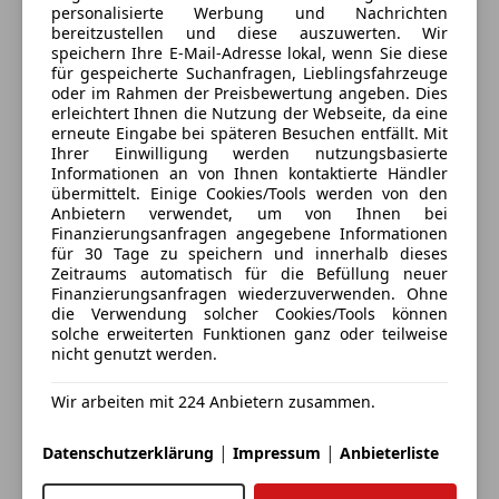
Kontakt
personalisierte Werbung und Nachrichten
bereitzustellen und diese auszuwerten. Wir
Manuel Seidl
speichern Ihre E-Mail-Adresse lokal, wenn Sie diese
für gespeicherte Suchanfragen, Lieblingsfahrzeuge
oder im Rahmen der Preisbewertung angeben. Dies
erleichtert Ihnen die Nutzung der Webseite, da eine
Anbieter kontaktieren
erneute Eingabe bei späteren Besuchen entfällt. Mit
Ihrer Einwilligung werden nutzungsbasierte
Informationen an von Ihnen kontaktierte Händler
Deine Nachricht
übermittelt. Einige Cookies/Tools werden von den
Anbietern verwendet, um von Ihnen bei
Finanzierungsanfragen angegebene Informationen
für 30 Tage zu speichern und innerhalb dieses
Zeitraums automatisch für die Befüllung neuer
Finanzierungsanfragen wiederzuverwenden. Ohne
die Verwendung solcher Cookies/Tools können
solche erweiterten Funktionen ganz oder teilweise
nicht genutzt werden.
Wir arbeiten mit 224 Anbietern zusammen.
Eintauschwagen: Kaufen und verkaufen in nur einem
|
|
Datenschutzerklärung
Impressum
Anbieterliste
Schritt