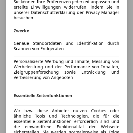
Sie können Ihre Präferenzen jederzeit anpassen und
LED-Scheinwerfer
telefonische Auskünfte unter 03112/5011, 0664/125
erteilte Einwilligungen widerrufen, indem Sie in
Müdigkeitswarnsystem
93 83 - Hr. Robert Gollner, 0664/437 65 09 - Hr. Werner
unserer Datenschutzerklärung den Privacy Manager
Servolenkung
besuchen.
Gstättner. www.autoseidl.at - über 300 Fahrzeuge
Mehr anzeigen
Spurhalteassistent
(Eingabefehler vorbehalten)
Zwecke
Tagfahrlicht
Preisbewertung
Zentralverriegelung
Genaue Standortdaten und Identifikation durch
Scannen von Endgeräten
Extras
Mehr anzeigen
Alufelgen
Personalisierte Werbung und Inhalte, Messung von
Werbeleistung und der Performance von Inhalten,
Versicherung
Zielgruppenforschung sowie Entwicklung und
Verbesserung von Angeboten
Kfz-Versicherung
Essentielle Seitenfunktionen
Versicherungsschutz an Ihre Bedürfnisse
anpassen
Wir bzw. diese Anbieter nutzen Cookies oder
ähnliche Tools und Technologien, die für die
Freischaden-Gutschein ab Stufe 0
essentielle Seitenfunktionen erforderlich sind und
die einwandfreie Funktionalität der Webseite
Auto einfach online versichern & Rabatt holen
sicherstellen. Sie werden normalerweise als Folge