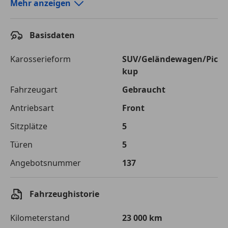
Autokredit-Rechner von durchblicker.at
Mehr anzeigen
Einfach Rate berechnen und günstige Konditionen
finden!
Basisdaten
Autokredit vergleichen
Karosserieform
SUV/Geländewagen/Pic
kup
Laufzeit
120 Monate
Fahrzeugart
Gebraucht
Kreditbetrag
€ 14 500,-
Antriebsart
Front
Zu zahlender
€ 20 428,-
Sitzplätze
5
Gesamtbetrag
Türen
5
Einberechnete Gebühren
€ 0,-
Angebotsnummer
137
Effektivzinsatz
7,50 %
Sollzinssatz
7,25 %
Fahrzeughistorie
Monatliche Rate
€ 170,23
Kilometerstand
23 000 km