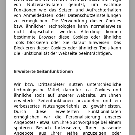
von Nutzeraktivitäten genutzt, um wichtige
Funktionen wie das Setzen und Aufrechterhalten
Jetzt berechnen
von Anmeldedaten oder Datenschutzeinstellungen
zu ermöglichen. Die Verwendung dieser Cookies
bzw. ähnlicher Technologien kann normalerweise
nicht abgeschaltet werden. Allerdings können
bestimmte Browser diese Cookies oder ähnliche
Verkäufer
Händler
Tools blockieren oder Sie darauf hinweisen. Das
Blockieren dieser Cookies oder ähnlicher Tools kann
die Funktionalität der Webseite beeinträchtigen.
Autohaus Seidl GmbH
4,5
Sterne
Sternebewertung 4.5 von 5
Erweiterte Seitenfunktionen
(89% Weiterempfehlungen)
Anbieter auf AutoScout24 seit 2009
Wir bzw. Drittanbieter nutzen unterschiedliche
technologische Mittel, darunter u.a. Cookies und
VERKAUF
ähnliche Tools auf unserer Webseite, um Ihnen
erweiterte Seitenfunktionen anzubieten und ein
Geöffnet
verbessertes Nutzungserlebnis zu gewährleisten.
Schließt um 18:00
Durch diese erweiterten Funktionalitäten
Schubertgasse 1
,
ermöglichen wir die Personalisierung unseres
8200 Gleisdorf, AT
Angebotes - etwa, um Ihre Suchvorgänge bei einem
späteren Besuch fortzusetzen, Ihnen passende
Angebote aus Ihrer Nähe anzuzeigen oder