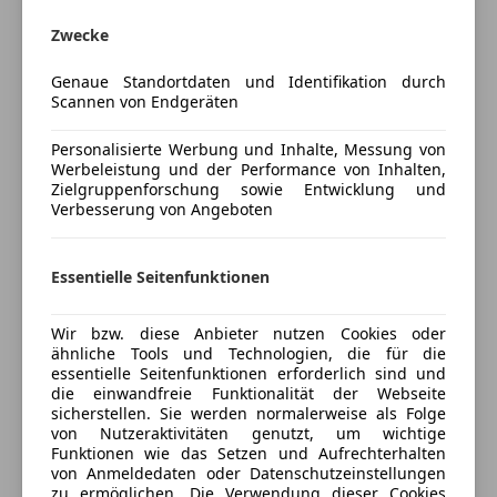
Unterhaltung/Media
Zwecke
Mehr anzeigen
Android Auto
Genaue Standortdaten und Identifikation durch
Apple CarPlay
Scannen von Endgeräten
Versicherung
Bluetooth
Bordcomputer
Personalisierte Werbung und Inhalte, Messung von
Kfz-Versicherung
DAB-Radio
Werbeleistung und der Performance von Inhalten,
Zielgruppenforschung sowie Entwicklung und
Freisprecheinrichtung
Verbesserung von Angeboten
Versicherungsschutz an Ihre Bedürfnisse
Radio
anpassen
Sicherheit
Essentielle Seitenfunktionen
Freischaden-Gutschein ab Stufe 0
ABS
Auto einfach online versichern & Rabatt holen
Abstandstempomat
Wir bzw. diese Anbieter nutzen Cookies oder
ähnliche Tools und Technologien, die für die
Abstandswarner
essentielle Seitenfunktionen erforderlich sind und
Beifahrerairbag
Jetzt berechnen
die einwandfreie Funktionalität der Webseite
ESP
sicherstellen. Sie werden normalerweise als Folge
von Nutzeraktivitäten genutzt, um wichtige
Fahrerairbag
Funktionen wie das Setzen und Aufrechterhalten
Fernlichtassistent
von Anmeldedaten oder Datenschutzeinstellungen
Verkäufer
Händler
Isofix
zu ermöglichen. Die Verwendung dieser Cookies