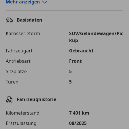
Autokredit-Rechner von durchblicker.at
Mehr anzeigen
Einfach Rate berechnen und günstige Konditionen
finden!
Basisdaten
Autokredit vergleichen
Karosserieform
SUV/Geländewagen/Pic
kup
Laufzeit
120 Monate
Fahrzeugart
Gebraucht
Kreditbetrag
€ 29 000,-
Antriebsart
Front
Zu zahlender
€ 40 855,-
Sitzplätze
5
Gesamtbetrag
Türen
5
Einberechnete Gebühren
€ 0,-
Effektivzinsatz
7,50 %
Fahrzeughistorie
Sollzinssatz
7,25 %
Kilometerstand
7 401 km
Monatliche Rate
€ 340,46
Erstzulassung
08/2025