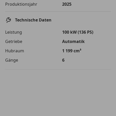
Die tatsächlichen Konditionen sind abhängig von Ihrer Bonität sowie
Produktionsjahr
2025
von der von Ihnen gewählten Bank. Rückzahlungszeitraum 1-10
Jahre. Zinsspanne Sollzinssatz: 2,90% - 14,90%.
Technische Daten
Jetzt berechnen
Leistung
100 kW (136 PS)
Getriebe
Automatik
Hubraum
1 199 cm³
Gänge
6