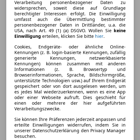
Berganfahrassistent
Verarbeitung personenbezogener Daten zu
Lackierung
Metallic
Einparkhilfe
widersprechen, soweit diese auf Grundlage
berechtigter Interessen erfolgt. Die Einwilligung
Einparkhilfe Rückfahrkamera
umfasst auch die Übermittlung bestimmter
Einparkhilfe Sensoren hinten
Fahrzeugbeschreibung
personenbezogener Daten in Drittländer, u.a. die
Einparkhilfe Sensoren vorne
USA, nach Art. 49 (1) (a) DSGVO. Wollen Sie
keine
Einwilligung
erteilen, klicken Sie bitte
hier
.
Elektrische Fensterheber
Wir bieten Ihnen:
Elektrische Heckklappe
- Eintausch Ihres Gebrauchtwagens
Cookies, Endgeräte- oder ähnliche Online-
Kennungen (z. B. login-basierte Kennungen, zufällig
Elektrische Seitenspiegel
- Finanzierung
generierte Kennungen, netzwerkbasierte
Elektrische Sitze
- KFZ Versicherung
Kennungen) können zusammen mit anderen
Getönte Scheiben
- 1 Jahr Gewährleistung auf alle Gebrauchtwagen
Informationen (z. B. Browsertyp und
Browserinformationen, Sprache, Bildschirmgröße,
Lederlenkrad
- Neuwagenverkauf u. Vertragswerkstätte für Suzuki,
unterstützte Technologien usw.) auf Ihrem Endgerät
Lichtsensor
Opel und Peugeot.
gespeichert oder von dort ausgelesen werden, um
Lordosenstütze
- Pickerl / § 57a Gutachten bis 3, 5 t
es jedes Mal wiederzuerkennen, wenn es eine App
oder einer Webseite aufruft. Dies geschieht für
Multifunktionslenkrad
- Service- und Reparaturen aller Automarken
einen oder mehrere der hier aufgeführten
Regensensor
- Unfallreparaturen
Verarbeitungszwecke.
Schlüssellose Zentralverriegelung
EINGABEFEHLER VORBEHALTEN
Mehr anzeigen
Sie können Ihre Präferenzen jederzeit anpassen und
Sitzheizung
erteilte Einwilligungen widerrufen, indem Sie in
Start/Stop-Automatik
unserer Datenschutzerklärung den Privacy Manager
Preisbewertung
Tempomat
besuchen.