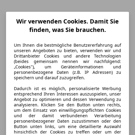
Wir verwenden Cookies. Damit Sie
finden, was Sie brauchen.
Um Ihnen die bestmögliche Benutzererfahrung auf
Energieverbrauch
unseren Angeboten zu bieten, verwenden wir und
Drittanbieter Cookies und andere Technologien
(beides gemeinsam nennen wir nachfolgend:
Anderer Energieträger
Strom
„Cookies"), um Geräteinformationen und
personenbezogene Daten (z.B. IP Adressen) zu
speichern und darauf zuzugreifen.
Ausstattung
Dadurch ist es möglich, personalisierte Werbung
entsprechend Ihren Interessen auszuspielen, unser
Komfort
Mehr anzeigen
Angebot zu optimieren und dessen Verwendung zu
analysieren. Klicken Sie den Button unten rechts,
2-Zonen-Klimaautomatik
um dem Einsatz von einwilligungspflichten Cookies
Armlehne
Farbe und Innenausstattung
und der damit verbundenen Verarbeitung
Beheizbare Frontscheibe
personenbezogener Daten zuzustimmen oder den
Button unten links, um eine detaillierte Auswahl
Beheizbares Lenkrad
Außenfarbe
Weiß
hinsichtlich der Cookies zu treffen oder um der