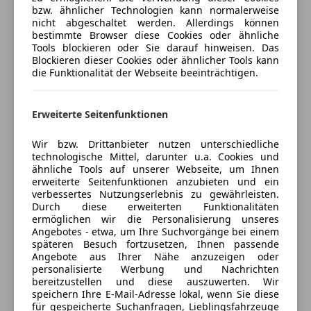
bzw. ähnlicher Technologien kann normalerweise
Kopfairbag
nicht abgeschaltet werden. Allerdings können
LED-Scheinwerfer
Autohaus Pichler GmbH
bestimmte Browser diese Cookies oder ähnliche
Müdigkeitswarnsystem
Tools blockieren oder Sie darauf hinweisen. Das
4,5
Sterne
Sternebewertung 4.5 von 5
Blockieren dieser Cookies oder ähnlicher Tools kann
Reifendruckkontrollsystem
(100% Weiterempfehlungen)
die Funktionalität der Webseite beeinträchtigen.
Seitenairbag
Anbieter auf AutoScout24 seit 2025
Servolenkung
Verkauf
Spurhalteassistent
Erweiterte Seitenfunktionen
Tagfahrlicht
Geschlossen
Wir bzw. Drittanbieter nutzen unterschiedliche
Traktionskontrolle
Öffnet um 8:00
technologische Mittel, darunter u.a. Cookies und
Verkehrszeichenerkennung
Loipersdorfer Straße 26
,
ähnliche Tools auf unserer Webseite, um Ihnen
Wegfahrsperre
8280 Fürstenfeld, AT
erweiterte Seitenfunktionen anzubieten und ein
verbessertes Nutzungserlebnis zu gewährleisten.
Zentralverriegelung
Durch diese erweiterten Funktionalitäten
Kontakt
ermöglichen wir die Personalisierung unseres
Extras
Angebotes - etwa, um Ihre Suchvorgänge bei einem
Gernot Pichler
späteren Besuch fortzusetzen, Ihnen passende
Alufelgen
Angebote aus Ihrer Nähe anzuzeigen oder
Innenspiegel automatisch abblendend
personalisierte Werbung und Nachrichten
Sprachsteuerung
bereitzustellen und diese auszuwerten. Wir
Anbieter kontaktieren
speichern Ihre E-Mail-Adresse lokal, wenn Sie diese
Touchscreen
für gespeicherte Suchanfragen, Lieblingsfahrzeuge