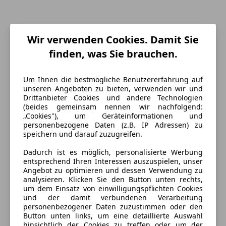
Wir verwenden Cookies. Damit Sie
finden, was Sie brauchen.
Um Ihnen die bestmögliche Benutzererfahrung auf
Energieverbrauch
unseren Angeboten zu bieten, verwenden wir und
Drittanbieter Cookies und andere Technologien
Kraftstoff
Elektro
(beides gemeinsam nennen wir nachfolgend:
„Cookies"), um Geräteinformationen und
CO₂-Emissionen
0 g/km (komb.)
personenbezogene Daten (z.B. IP Adressen) zu
speichern und darauf zuzugreifen.
Dadurch ist es möglich, personalisierte Werbung
Ausstattung
entsprechend Ihren Interessen auszuspielen, unser
Angebot zu optimieren und dessen Verwendung zu
Komfort
Mehr anzeigen
analysieren. Klicken Sie den Button unten rechts,
um dem Einsatz von einwilligungspflichten Cookies
4-Zonen-Klimaautomatik
und der damit verbundenen Verarbeitung
personenbezogener Daten zuzustimmen oder den
Armlehne
Farbe und Innenausstattung
Button unten links, um eine detaillierte Auswahl
Beheizbare Frontscheibe
hinsichtlich der Cookies zu treffen oder um der