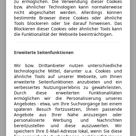
zu ermöglichen. Die Verwendung dieser Cookies
Soundsystem
5
Sterne
bzw. ähnlicher Technologien kann normalerweise
Sternebewertung 5 von 5
(93% Weiterempfehlungen)
nicht abgeschaltet werden. Allerdings können
Sicherheit
bestimmte Browser diese Cookies oder ähnliche
Anbieter auf AutoScout24 seit 2020
Tools blockieren oder Sie darauf hinweisen. Das
ABS
Blockieren dieser Cookies oder ähnlicher Tools kann
Abstandstempomat
Wiener Neustadt
die Funktionalität der Webseite beeinträchtigen.
Abstandswarner
Geschlossen
Alarmanlage
Öffnet um 8:00
Beifahrerairbag
Erweiterte Seitenfunktionen
Fischauer Gasse 140
,
ESP
2700 Wiener Neustadt, AT
Wir bzw. Drittanbieter nutzen unterschiedliche
Fahrerairbag
technologische Mittel, darunter u.a. Cookies und
Fernlichtassistent
ähnliche Tools auf unserer Webseite, um Ihnen
Kontakt
Isofix
erweiterte Seitenfunktionen anzubieten und ein
verbessertes Nutzungserlebnis zu gewährleisten.
Mayer Thomas
Kopfairbag
Durch diese erweiterten Funktionalitäten
Verkauf
Kurvenlicht
ermöglichen wir die Personalisierung unseres
LED-Scheinwerfer
Angebotes - etwa, um Ihre Suchvorgänge bei einem
Nummer anzeigen
späteren Besuch fortzusetzen, Ihnen passende
LED-Tagfahrlicht
Angebote aus Ihrer Nähe anzuzeigen oder
Müdigkeitswarnsystem
personalisierte Werbung und Nachrichten
Nachtsicht-Assistent
bereitzustellen und diese auszuwerten. Wir
speichern Ihre E-Mail-Adresse lokal, wenn Sie diese
Anbieter kontaktieren
Nebelscheinwerfer