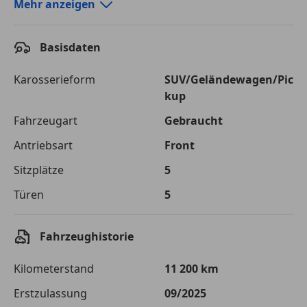
Autokredit-Rechner von durchblicker.at
Mehr anzeigen
Einfach Rate berechnen und günstige Konditionen
finden!
Basisdaten
Autokredit vergleichen
Karosserieform
SUV/Geländewagen/Pic
kup
Laufzeit
120 Monate
Fahrzeugart
Gebraucht
Kreditbetrag
€ 38 000,-
Antriebsart
Front
Zu zahlender
€ 53 534,-
Sitzplätze
5
Gesamtbetrag
Türen
5
Einberechnete Gebühren
€ 0,-
Effektivzinsatz
7,50 %
Fahrzeughistorie
Sollzinssatz
7,25 %
Kilometerstand
11 200 km
Monatliche Rate
€ 446,12
Erstzulassung
09/2025