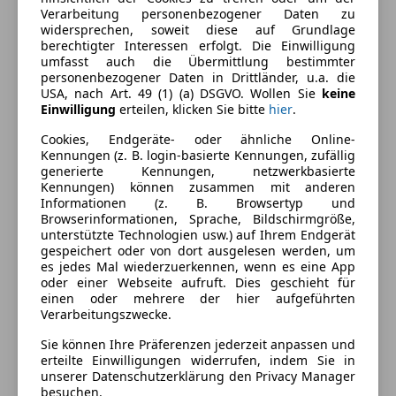
Beheizbares Lenkrad
Verarbeitung personenbezogener Daten zu
Außenfarbe
Weiß
widersprechen, soweit diese auf Grundlage
Berganfahrassistent
berechtigter Interessen erfolgt. Die Einwilligung
Lackierung
Andere
Einparkhilfe
umfasst auch die Übermittlung bestimmter
Einparkhilfe Rückfahrkamera
personenbezogener Daten in Drittländer, u.a. die
Innenausstattung
Vollleder
USA, nach Art. 49 (1) (a) DSGVO. Wollen Sie
keine
Einparkhilfe selbstlenkendes System
Einwilligung
erteilen, klicken Sie bitte
hier
.
Einparkhilfe Sensoren hinten
Fahrzeugbeschreibung
Einparkhilfe Sensoren vorne
Cookies, Endgeräte- oder ähnliche Online-
Kennungen (z. B. login-basierte Kennungen, zufällig
Elektrische Fensterheber
generierte Kennungen, netzwerkbasierte
Sehr gepflegt!
Elektrische Heckklappe
Kennungen) können zusammen mit anderen
Elektrische Seitenspiegel
Informationen (z. B. Browsertyp und
Browserinformationen, Sprache, Bildschirmgröße,
Elektrische Sitze
unterstützte Technologien usw.) auf Ihrem Endgerät
Getönte Scheiben
gespeichert oder von dort ausgelesen werden, um
Head-up display
es jedes Mal wiederzuerkennen, wenn es eine App
26119
oder einer Webseite aufruft. Dies geschieht für
Klimaanlage
einen oder mehrere der hier aufgeführten
Lederausstattung
Verarbeitungszwecke.
Lederlenkrad
Preisbewertung
Sie können Ihre Präferenzen jederzeit anpassen und
Lichtsensor
erteilte Einwilligungen widerrufen, indem Sie in
Lordosenstütze
unserer Datenschutzerklärung den Privacy Manager
Mehr anzeigen
besuchen.
Massagesitze