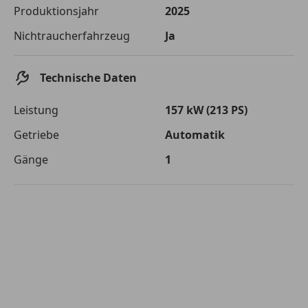
Die tatsächlichen Konditionen sind abhängig von Ihrer Bonität sowie
Produktionsjahr
2025
von der von Ihnen gewählten Bank. Rückzahlungszeitraum 1-10
Jahre. Zinsspanne Sollzinssatz: 2,90% - 14,90%.
Nichtraucherfahrzeug
Ja
Jetzt berechnen
Technische Daten
Leistung
157 kW (213 PS)
Getriebe
Automatik
Gänge
1