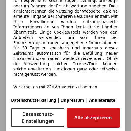
für gespeicherte Suchanfragen, Lieblingsfahrzeuge
Notbremsassistent
oder im Rahmen der Preisbewertung angeben. Dies
Deine Nachricht
Notrufsystem
erleichtert Ihnen die Nutzung der Webseite, da eine
erneute Eingabe bei späteren Besuchen entfällt. Mit
Reifendruckkontrollsystem
Ihrer Einwilligung werden nutzungsbasierte
Seitenairbag
Informationen an von Ihnen kontaktierte Händler
Servolenkung
übermittelt. Einige Cookies/Tools werden von den
Anbietern verwendet, um von Ihnen bei
Spurhalteassistent
Finanzierungsanfragen angegebene Informationen
Tagfahrlicht
für 30 Tage zu speichern und innerhalb dieses
Totwinkel-Assistent
Zeitraums automatisch für die Befüllung neuer
Finanzierungsanfragen wiederzuverwenden. Ohne
Traktionskontrolle
die Verwendung solcher Cookies/Tools können
Verkehrszeichenerkennung
solche erweiterten Funktionen ganz oder teilweise
Wegfahrsperre
nicht genutzt werden.
Eintauschwagen: Kaufen und verkaufen in nur einem
Zentralverriegelung
Schritt
Wir arbeiten mit 224 Anbietern zusammen.
Extras
Ich möchte mein Auto in Zahlung geben
|
|
Datenschutzerklärung
Impressum
Anbieterliste
Alufelgen
(unverbindlich).
Dachreling
Datenschutz-
Fahrzeugdaten hinzufügen
Innenspiegel automatisch abblendend
Alle akzeptieren
Einstellungen
Schaltwippen
Sportsitze