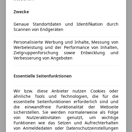
Multifunktionslenkrad
Zwecke
Versicherung
Navigationssystem
Panoramadach
Genaue Standortdaten und Identifikation durch
Kfz-Versicherung
Regensensor
Scannen von Endgeräten
Schiebedach
Versicherungsschutz an Ihre Bedürfnisse
Schlüssellose Zentralverriegelung
Personalisierte Werbung und Inhalte, Messung von
Werbeleistung und der Performance von Inhalten,
anpassen
Sitzbelüftung
Zielgruppenforschung sowie Entwicklung und
Sitzheizung
Freischaden-Gutschein ab Stufe 0
Verbesserung von Angeboten
Start/Stop-Automatik
Auto einfach online versichern & Rabatt holen
Tempomat
Essentielle Seitenfunktionen
Unterhaltung/Media
Jetzt berechnen
Wir bzw. diese Anbieter nutzen Cookies oder
Android Auto
ähnliche Tools und Technologien, die für die
Bluetooth
essentielle Seitenfunktionen erforderlich sind und
Bordcomputer
die einwandfreie Funktionalität der Webseite
sicherstellen. Sie werden normalerweise als Folge
Freisprecheinrichtung
Verkäufer
Händler
von Nutzeraktivitäten genutzt, um wichtige
Induktionsladen für Smartphones
Funktionen wie das Setzen und Aufrechterhalten
Radio
von Anmeldedaten oder Datenschutzeinstellungen
Autohaus Zezula GmbH & Co KG