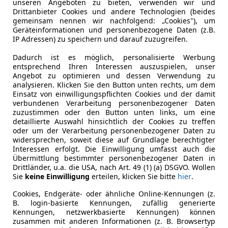
unseren Angeboten zu bieten, verwenden wir und
Leistung
74 kW (101
Drittanbieter Cookies und andere Technologien (beides
gemeinsam nennen wir nachfolgend: „Cookies"), um
Getriebe
Schaltgetr
Geräteinformationen und personenbezogene Daten (z.B.
IP Adressen) zu speichern und darauf zuzugreifen.
Hubraum
1 199 cm³
Dadurch ist es möglich, personalisierte Werbung
Gänge
6
entsprechend Ihren Interessen auszuspielen, unser
Angebot zu optimieren und dessen Verwendung zu
analysieren. Klicken Sie den Button unten rechts, um dem
Einsatz von einwilligungspflichten Cookies und der damit
verbundenen Verarbeitung personenbezogener Daten
zuzustimmen oder den Button unten links, um eine
detaillierte Auswahl hinsichtlich der Cookies zu treffen
oder um der Verarbeitung personenbezogener Daten zu
widersprechen, soweit diese auf Grundlage berechtigter
Interessen erfolgt. Die Einwilligung umfasst auch die
Übermittlung bestimmter personenbezogener Daten in
Drittländer, u.a. die USA, nach Art. 49 (1) (a) DSGVO. Wollen
Sie
keine Einwilligung
erteilen, klicken Sie bitte
hier
.
Cookies, Endgeräte- oder ähnliche Online-Kennungen (z.
B. login-basierte Kennungen, zufällig generierte
Kennungen, netzwerkbasierte Kennungen) können
zusammen mit anderen Informationen (z. B. Browsertyp