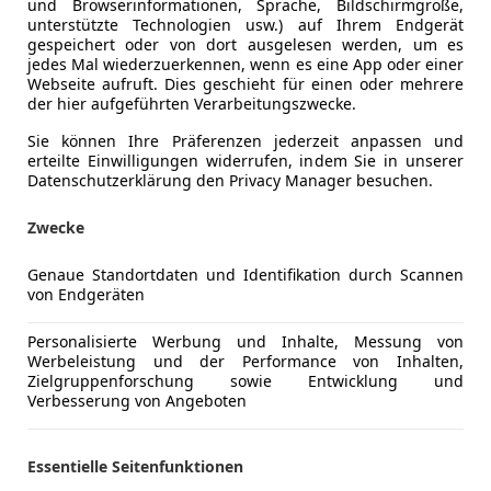
und Browserinformationen, Sprache, Bildschirmgröße,
unterstützte Technologien usw.) auf Ihrem Endgerät
gespeichert oder von dort ausgelesen werden, um es
jedes Mal wiederzuerkennen, wenn es eine App oder einer
Webseite aufruft. Dies geschieht für einen oder mehrere
Kraftstoff
Benzin
der hier aufgeführten Verarbeitungszwecke.
Sie können Ihre Präferenzen jederzeit anpassen und
erteilte Einwilligungen widerrufen, indem Sie in unserer
Komfort
Armlehne
Mehr anzeigen
Datenschutzerklärung den Privacy Manager besuchen.
Beheizbare
Berganfahr
Zwecke
ng
Außenfarbe
Blau
Einparkhilf
Einparkhil
Genaue Standortdaten und Identifikation durch Scannen
Lackierung
Andere
von Endgeräten
Einparkhil
Elektrisch
Personalisierte Werbung und Inhalte, Messung von
Sehr gepflegter, gut ausgestatteter Opel Mokka in 
Elektrische
Werbeleistung und der Performance von Inhalten,
Getönte S
Zielgruppenforschung sowie Entwicklung und
Verbesserung von Angeboten
Klimaauto
Lichtsenso
Multifunkt
Essentielle Seitenfunktionen
33348
Regensens