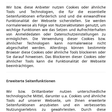
Schlüssell
Wir bzw. diese Anbieter nutzen Cookies oder ähnliche
Sitzheizun
Tools und Technologien, die für die essentielle
Serienausstattungen:
Seitenfunktionen erforderlich sind und die einwandfreie
Start/Stop
Funktionalität der Webseite sicherstellen. Sie werden
*Leuchtweitenregulierung
Tempomat
normalerweise als Folge von Nutzeraktivitäten genutzt, um
Mehr anzeigen
wichtige Funktionen wie das Setzen und Aufrechterhalten
Unterhaltung/Media
Android A
*Getränkehalter vorne
von Anmeldedaten oder Datenschutzeinstellungen zu
Apple CarP
ermöglichen. Die Verwendung dieser Cookies bzw.
ähnlicher Technologien kann normalerweise nicht
Bluetooth
Mehr anzeigen
*LED-Rückleuchten
abgeschaltet werden. Allerdings können bestimmte
Bordcompu
Browser diese Cookies oder ähnliche Tools blockieren oder
DAB-Radio
Sie darauf hinweisen. Das Blockieren dieser Cookies oder
*Reifen-Reparatur-Set, mit Reifendichtmittel und 1
ähnlicher Tools kann die Funktionalität der Webseite
Freisprech
beeinträchtigen.
Induktions
*Dachhimmel schwarz
Radio
Erweiterte Seitenfunktionen
*Parkbremse, elektrisch
Sicherheit
ABS
Beifahrera
Wir bzw. Drittanbieter nutzen unterschiedliche
*Connect One
ESP
technologische Mittel, darunter u.a. Cookies und ähnliche
Fahrerairb
Tools auf unserer Webseite, um Ihnen erweiterte
Seitenfunktionen anzubieten und ein verbessertes
*Dach-Designlinie in schwarz
Fernlichtas
Nutzungserlebnis zu gewährleisten. Durch diese