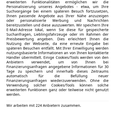
Isofix
erweiterten Funktionalitäten ermöglichen wir die
*Lackierung, Uni Lackierung
Kopfairba
Personalisierung unseres Angebotes - etwa, um Ihre
Suchvorgänge bei einem späteren Besuch fortzusetzen,
LED-Schei
Ihnen passende Angebote aus Ihrer Nähe anzuzeigen
*Müdigkeitswarnung
Reifendruc
oder personalisierte Werbung und Nachrichten
Servolenk
bereitzustellen und diese auszuwerten. Wir speichern Ihre
E-Mail-Adresse lokal, wenn Sie diese für gespeicherte
*Opel Connect
Spurhaltea
Suchanfragen, Lieblingsfahrzeuge oder im Rahmen der
Tagfahrlich
Kfz-Versicherung
Preisbewertung angeben. Dies erleichtert Ihnen die
*Automatisches Abblendlicht mit Tunnelerkennung
Totwinkel-
Nutzung der Webseite, da eine erneute Eingabe bei
späteren Besuchen entfällt. Mit Ihrer Einwilligung werden
Traktionsk
Versicherungsschutz an Ihre Bedürfnisse anpa
nutzungsbasierte Informationen an von Ihnen kontaktierte
*Rücksitzlehne im Verhältnis 60:40 umklappbar
Verkehrsz
Händler übermittelt. Einige Cookies/Tools werden von den
Freischaden-Gutschein ab Stufe 0
Wegfahrsp
Anbietern verwendet, um von Ihnen bei
Finanzierungsanfragen angegebene Informationen für 30
Auto einfach online versichern & Rabatt holen
*Kindersicherung in den hinteren Türen, manuell
Zentralver
Tage zu speichern und innerhalb dieses Zeitraums
automatisch für die Befüllung neuer
Extras
Alufelgen
*Scheibenwischer mit Intervallfunktion, Heckschei
Finanzierungsanfragen wiederzuverwenden. Ohne die
Innenspieg
Verwendung solcher Cookies/Tools können solche
Jetzt berechnen
Sprachste
erweiterten Funktionen ganz oder teilweise nicht genutzt
*Kunstleder-Lenkrad, 3-Speichen "Modern Lisa"
werden.
Touchscre
*Digitaler Radioempfang DAB+ (Digital Audio Broad 
Wir arbeiten mit 224 Anbietern zusammen.
Anbieter kontaktiere