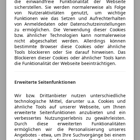
die einwandfreie Funktionalität der Webseite
Freischaden-Gutschein ab Stufe 0
2525 Günselsdorf (neben dem Billa)
sicherstellen. Sie werden normalerweise als Folge
Auto einfach online versichern & Rabatt holen
von Nutzeraktivitäten genutzt, um wichtige
Verkauf: Herr Tobias Spitzer
Funktionen wie das Setzen und Aufrechterhalten
von Anmeldedaten oder Datenschutzeinstellungen
Telefon: 0699/ 1111 43 75
zu ermöglichen. Die Verwendung dieser Cookies
Jetzt berechnen
bzw. ähnlicher Technologien kann normalerweise
-Ausstattung:
nicht abgeschaltet werden. Allerdings können
bestimmte Browser diese Cookies oder ähnliche
Tools blockieren oder Sie darauf hinweisen. Das
Fensterheber elektrisch vorn mit
Blockieren dieser Cookies oder ähnlicher Tools kann
Verkäufer
Händler
Komfortschließung
die Funktionalität der Webseite beeinträchtigen.
Hauptschlüssel zusätzlich
ST Automobile GmbH
Klimaanlage
Erweiterte Seitenfunktionen
Lenkrad (Leder)
5
Sterne
Sternebewertung 5 von 5
Nebelscheinwerfer
(98% Weiterempfehlungen)
Wir bzw. Drittanbieter nutzen unterschiedliche
Parkpilotsystem
Anbieter auf AutoScout24 seit 2014
technologische Mittel, darunter u.a. Cookies und
ähnliche Tools auf unserer Webseite, um Ihnen
Reserverad in Fahrbereifung
erweiterte Seitenfunktionen anzubieten und ein
Showroom
Sitzausstattung: Entfall Sitzbank
verbessertes Nutzungserlebnis zu gewährleisten.
Verkleidung im Lade-/Fahrgastraum
Geschlossen
Durch diese erweiterten Funktionalitäten
ermöglichen wir die Personalisierung unseres
Airbag Fahrerseite
Öffnet um 8:30
Angebotes - etwa, um Ihre Suchvorgänge bei einem
Anti-Blockier-System (ABS)
Wiener Neustädter Straße 9
,