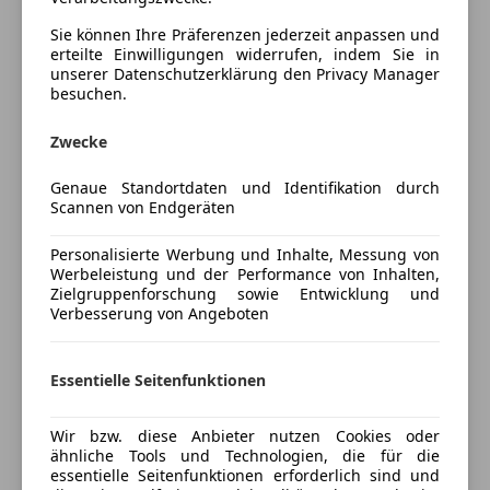
servicegepflegten Opel Vivaro Kasten L2H1 2,9t aus
ABS
Erstbesitz zum Kauf an.
Sie können Ihre Präferenzen jederzeit anpassen und
ESP
erteilte Einwilligungen widerrufen, indem Sie in
unserer Datenschutzerklärung den Privacy Manager
Fahrerairbag
Gesamtgewicht: 3040kg -- Nutzlast: 1087kg --
besuchen.
Nebelscheinwerfer
Anhängelast: 2000kg
Reifendruckkontrollsystem
Mehr anzeigen
Zwecke
Servolenkung
-Pickerl bis 07/2027
Tagfahrlicht
-Serviceheft
Genaue Standortdaten und Identifikation durch
Preisbewertung
Wegfahrsperre
Scannen von Endgeräten
-MWST. Ausweisbar
Zentralverriegelung
-Langer Radstand
Personalisierte Werbung und Inhalte, Messung von
Mehr anzeigen
Zentralverriegelung mit Funkfernbedienung
-Klimaanlage
Werbeleistung und der Performance von Inhalten,
-Einparkhilfe
Zielgruppenforschung sowie Entwicklung und
Extras
Verbesserung von Angeboten
-Schiebetüre rechts
Versicherung
Sprachsteuerung
-Flügeltüren hinten
Touchscreen
-usw..
Kfz-Versicherung
Essentielle Seitenfunktionen
Regale auf Aufpreis: 1800,- Netto
Versicherungsschutz an Ihre Bedürfnisse
Wir bzw. diese Anbieter nutzen Cookies oder
ähnliche Tools und Technologien, die für die
anpassen
Standort: Wiener Neustädterstraße 9
essentielle Seitenfunktionen erforderlich sind und