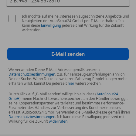
Bitte um telefonische Kontaktaufnahme, da die
Bearbeitung von Mails in der Regel länger dauert.
Ich möchte auf meine Interessen zugeschnittene Angebote und
Vielen Dank :)
Neuigkeiten der AutoScout24 GmbH per E-Mail erhalten. Ich
kann diese
Einwilligung
jederzeit mit Wirkung für die Zukunft
widerrufen.
Finanzierungsmöglichkeit auch ohne Anzahlung
Gern Lädt Sie Ihr Gebrauchtwagen Partner auch zu
einer Probefahrt ein
Besichtigung jederzeit möglich, nach telefonischer
E-Mail senden
Vereinbarung
Wie freuen uns auf Ihren Besuch **
Wir verwenden Deine E-Mail-Adresse gemäß unseren
Datenschutzbestimmungen
, z.B. für Fahrzeug-Empfehlungen ähnlich
Irrtum, Tippfehler und Preisänderungen vorbehalten,
Deiner Suche. Wenn Du keine weiteren Fahrzeug-Empfehlungen mehr
Bitte setzen Sie sich bei Möglichkeit telefonisch mit
erhalten willst, kannst Du jederzeit
hier
widersprechen.
uns in Verbindung, Vielen Dank, ihr ST AUTOMOBILE
Durch Klick auf „E-Mail senden“ willige ich ein, dass (
AutoScout24
Team ..
GmbH
) meine Nachricht zwischenspeichert, an den Händler sowie ggf.
seine Kooperationspartner weiterleitet und bestimmte Performance-
Parameter des Händlers zur Verbesserung des Kundenerlebnisses
erfasst. AutoScout24 GmbH verwendet die E-Mail-Adresse gemäß ihren
Datenschutzbestimmungen
. Ich kann diese Einwilligung jederzeit mit
Wirkung für die Zukunft
widerrufen
.