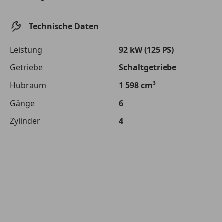
Die tatsächlichen Konditionen sind abhängig von Ihrer Bonität sowie
von der von Ihnen gewählten Bank. Rückzahlungszeitraum 1-10
Jahre. Zinsspanne Sollzinssatz: 2,90% - 14,90%.
Technische Daten
Jetzt berechnen
Leistung
92 kW (125 PS)
Getriebe
Schaltgetriebe
Hubraum
1 598 cm³
Gänge
6
Zylinder
4