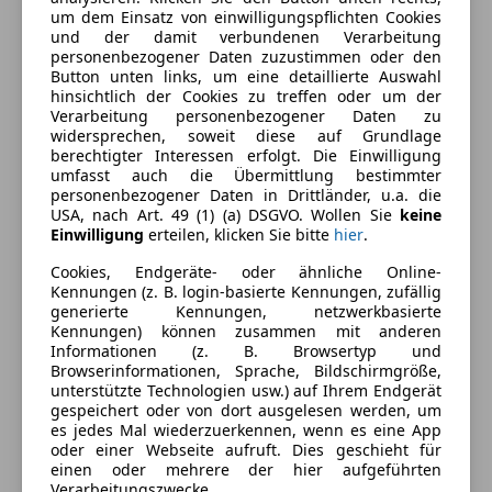
Beheizbare Frontscheibe
um dem Einsatz von einwilligungspflichten Cookies
Farbe und Innenausstattung
und der damit verbundenen Verarbeitung
Einparkhilfe
personenbezogener Daten zuzustimmen oder den
Einparkhilfe Sensoren hinten
Außenfarbe
Grau
Button unten links, um eine detaillierte Auswahl
Elektrische Fensterheber
hinsichtlich der Cookies zu treffen oder um der
Farbe laut Hersteller
Aluminium
Verarbeitung personenbezogener Daten zu
Elektrische Seitenspiegel
widersprechen, soweit diese auf Grundlage
Silber/Grey(M2)
Getönte Scheiben
berechtigter Interessen erfolgt. Die Einwilligung
Klimaanlage
umfasst auch die Übermittlung bestimmter
Farbe der
Schwarz
personenbezogener Daten in Drittländer, u.a. die
Lederlenkrad
Innenausstattung
USA, nach Art. 49 (1) (a) DSGVO. Wollen Sie
keine
Multifunktionslenkrad
Einwilligung
erteilen, klicken Sie bitte
hier
.
Innenausstattung
Stoff
Start/Stop-Automatik
Cookies, Endgeräte- oder ähnliche Online-
Tempomat
Kennungen (z. B. login-basierte Kennungen, zufällig
Fahrzeugbeschreibung
generierte Kennungen, netzwerkbasierte
Unterhaltung/Media
Kennungen) können zusammen mit anderen
Informationen (z. B. Browsertyp und
Bluetooth
Autos verkaufen kann jeder.
Browserinformationen, Sprache, Bildschirmgröße,
Bordcomputer
Bei uns erhalten Sie ein Rundum-Service das Ihnen
unterstützte Technologien usw.) auf Ihrem Endgerät
Radio
gespeichert oder von dort ausgelesen werden, um
den Autokauf so leicht wie möglich macht.
es jedes Mal wiederzuerkennen, wenn es eine App
USB
oder einer Webseite aufruft. Dies geschieht für
Hiermit bieten wir Ihnen einen top
einen oder mehrere der hier aufgeführten
Sicherheit
Verarbeitungszwecke.