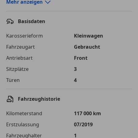
Autokredit-Rechner von durchblicker.at
Mehr anzeigen
Einfach Rate berechnen und günstige Konditionen
finden!
Basisdaten
Autokredit vergleichen
Karosserieform
Kleinwagen
Laufzeit
120 Monate
Fahrzeugart
Gebraucht
Antriebsart
Front
Kreditbetrag
€ 16 000,-
Sitzplätze
3
Zu zahlender
€ 22 541,-
Gesamtbetrag
Türen
4
Einberechnete Gebühren
€ 0,-
Fahrzeughistorie
Effektivzinsatz
7,50 %
Kilometerstand
117 000 km
Sollzinssatz
7,25 %
Erstzulassung
07/2019
Monatliche Rate
€ 187,84
Fahrzeughalter
1