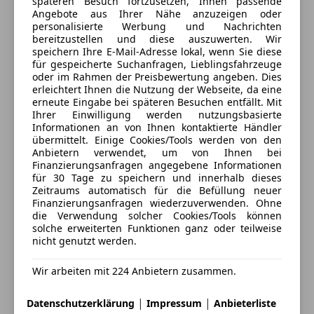
späteren Besuch fortzusetzen, Ihnen passende
2525 Günselsdorf, AT
Antriebsart: Frontantrieb
Angebote aus Ihrer Nähe anzuzeigen oder
personalisierte Werbung und Nachrichten
Audiosystem: Radio R 16 BT (AUX-IN, USB-Anschluss
bereitzustellen und diese auszuwerten. Wir
Kontakt
und Bluetooth)
speichern Ihre E-Mail-Adresse lokal, wenn Sie diese
Außenspiegel elektr. verstell- und heizbar
für gespeicherte Suchanfragen, Lieblingsfahrzeuge
Tobias Spitzer
oder im Rahmen der Preisbewertung angeben. Dies
Bordcomputer
erleichtert Ihnen die Nutzung der Webseite, da eine
Bremsassistent
erneute Eingabe bei späteren Besuchen entfällt. Mit
Alle Fahrzeuge des Anbieters
Drehzahlmesser
Ihrer Einwilligung werden nutzungsbasierte
Informationen an von Ihnen kontaktierte Händler
Elektron. Sperrdifferential
übermittelt. Einige Cookies/Tools werden von den
Elektron. Stabilitäts-Programm (ESP)
Anbieter kontaktieren
Anbietern verwendet, um von Ihnen bei
Getriebe 6-Gang
Finanzierungsanfragen angegebene Informationen
für 30 Tage zu speichern und innerhalb dieses
Deine Nachricht
Heckflügeltüren ohne Verglasung (Öffnungswinkel
Zeitraums automatisch für die Befüllung neuer
180 Grad)
Finanzierungsanfragen wiederzuverwenden. Ohne
Karosserie/Aufbau: Kasten Standard
die Verwendung solcher Cookies/Tools können
solche erweiterten Funktionen ganz oder teilweise
Karosserie/Aufbau: Normalkabine
nicht genutzt werden.
Karosserievariante: Fahrzeuglänge L2
Karosserievariante: Normaldach (H1)
Wir arbeiten mit 224 Anbietern zusammen.
Kraftstofftank: 80 Ltr.
Lenksäule (Lenkrad) verstellbar
|
|
Datenschutzerklärung
Impressum
Anbieterliste