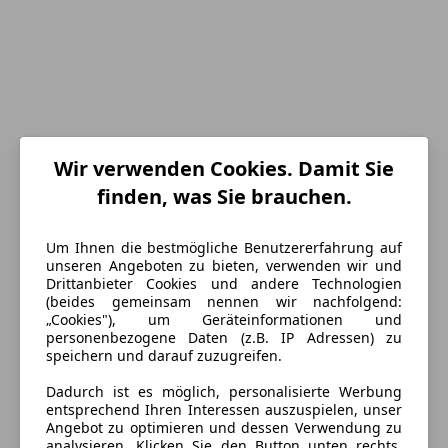
Wir verwenden Cookies. Damit Sie
Energieverbrauch
finden, was Sie brauchen.
Kraftstoff
Diesel
Um Ihnen die bestmögliche Benutzererfahrung auf
Kraftstoffverbrauch
6,00
l/100 km (komb.)
unseren Angeboten zu bieten, verwenden wir und
Drittanbieter Cookies und andere Technologien
CO₂-Emissionen
155 g/km (komb.)
(beides gemeinsam nennen wir nachfolgend:
„Cookies"), um Geräteinformationen und
personenbezogene Daten (z.B. IP Adressen) zu
Ausstattung
speichern und darauf zuzugreifen.
Dadurch ist es möglich, personalisierte Werbung
Komfort
Mehr anzeigen
entsprechend Ihren Interessen auszuspielen, unser
Angebot zu optimieren und dessen Verwendung zu
Armlehne
analysieren. Klicken Sie den Button unten rechts,