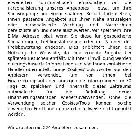
Sicherheit
ABS
erweiterten Funktionalitäten ermöglichen wir die
Service neu durchgeführt
Beifahrera
Personalisierung unseres Angebotes - etwa, um Ihre
Suchvorgänge bei einem späteren Besuch fortzusetzen,
ESP
Ihnen passende Angebote aus Ihrer Nähe anzuzeigen
Fahrerairb
Mehr anzeigen
oder personalisierte Werbung und Nachrichten
Geschwind
bereitzustellen und diese auszuwerten. Wir speichern Ihre
E-Mail-Adresse lokal, wenn Sie diese für gespeicherte
Isofix
Suchanfragen, Lieblingsfahrzeuge oder im Rahmen der
Nebelsche
Preisbewertung angeben. Dies erleichtert Ihnen die
Reifendruc
Nutzung der Webseite, da eine erneute Eingabe bei
späteren Besuchen entfällt. Mit Ihrer Einwilligung werden
Seitenairb
nutzungsbasierte Informationen an von Ihnen kontaktierte
Servolenk
Händler übermittelt. Einige Cookies/Tools werden von den
Tagfahrlich
Anbietern verwendet, um von Ihnen bei
Finanzierungsanfragen angegebene Informationen für 30
Traktionsk
Tage zu speichern und innerhalb dieses Zeitraums
Zentralver
automatisch für die Befüllung neuer
Funkfernb
Finanzierungsanfragen wiederzuverwenden. Ohne die
Verwendung solcher Cookies/Tools können solche
Extras
Alufelgen (
erweiterten Funktionen ganz oder teilweise nicht genutzt
werden.
Dachreling
Touchscre
Wir arbeiten mit 224 Anbietern zusammen.