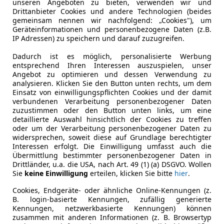
unseren Angeboten zu bieten, verwenden wir und
Sollzinssatz ist bonitätsabhängig. Laufzeit mindestens 12, höchste
Drittanbieter Cookies und andere Technologien (beides
Fahrzeughalter
1
Neukunden bei Online-Abschluss. Erfüllung banküblicher Bonitätsk
gemeinsam nennen wir nachfolgend: „Cookies"), um
Geräteinformationen und personenbezogene Daten (z.B.
Nichtraucherfahrzeug
Ja
Jetzt berechnen
IP Adressen) zu speichern und darauf zuzugreifen.
Dadurch ist es möglich, personalisierte Werbung
Leistung
75 kW (102
entsprechend Ihren Interessen auszuspielen, unser
Angebot zu optimieren und dessen Verwendung zu
Getriebe
Schaltgetr
analysieren. Klicken Sie den Button unten rechts, um dem
Einsatz von einwilligungspflichten Cookies und der damit
Hubraum
1 499 cm³
verbundenen Verarbeitung personenbezogener Daten
zuzustimmen oder den Button unten links, um eine
Gänge
6
detaillierte Auswahl hinsichtlich der Cookies zu treffen
oder um der Verarbeitung personenbezogener Daten zu
Zylinder
4
widersprechen, soweit diese auf Grundlage berechtigter
Interessen erfolgt. Die Einwilligung umfasst auch die
Leergewicht
1 280 kg
Übermittlung bestimmter personenbezogener Daten in
Drittländer, u.a. die USA, nach Art. 49 (1) (a) DSGVO. Wollen
Sie
keine Einwilligung
erteilen, klicken Sie bitte
hier
.
Cookies, Endgeräte- oder ähnliche Online-Kennungen (z.
B. login-basierte Kennungen, zufällig generierte
Kennungen, netzwerkbasierte Kennungen) können
zusammen mit anderen Informationen (z. B. Browsertyp