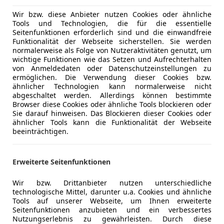
Einparkhil
Wir bzw. diese Anbieter nutzen Cookies oder ähnliche
Elektrisch
Tools und Technologien, die für die essentielle
ng
Außenfarbe
Grau
Elektrische
Seitenfunktionen erforderlich sind und die einwandfreie
Funktionalität der Webseite sicherstellen. Sie werden
Getönte S
Farbe laut Hersteller
Artense G
normalerweise als Folge von Nutzeraktivitäten genutzt, um
Klimaanla
wichtige Funktionen wie das Setzen und Aufrechterhalten
Lackierung
Metallic
Lederlenk
von Anmeldedaten oder Datenschutzeinstellungen zu
ermöglichen. Die Verwendung dieser Cookies bzw.
Multifunkt
Farbe der Innenausstattung
Schwarz
ähnlicher Technologien kann normalerweise nicht
Sitzheizun
abgeschaltet werden. Allerdings können bestimmte
Innenausstattung
Stoff
Start/Stop
Browser diese Cookies oder ähnliche Tools blockieren oder
Sie darauf hinweisen. Das Blockieren dieser Cookies oder
teilb. Rück
ähnlicher Tools kann die Funktionalität der Webseite
Tempomat
beeinträchtigen.
Parksensoren hinten
Sitzheizung vorne
Unterhaltung/Media
Bluetooth
Bluetooth Freisprecheinrichtung
Bordcompu
Erweiterte Seitenfunktionen
Audiosystem mit Touchscreen
Freisprech
Tempomat
MP3
Wir bzw. Drittanbieter nutzen unterschiedliche
technologische Mittel, darunter u.a. Cookies und ähnliche
Außenspiegel elektr. anklappbar
Radio
Tools auf unserer Webseite, um Ihnen erweiterte
Nebelscheinwerfer
USB
Seitenfunktionen anzubieten und ein verbessertes
Scheiben hinten stark getönt
Nutzungserlebnis zu gewährleisten. Durch diese