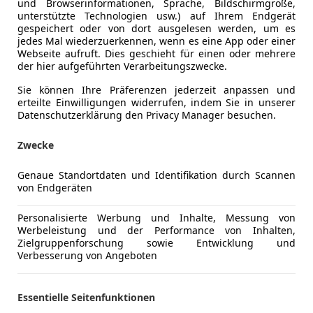
und Browserinformationen, Sprache, Bildschirmgröße,
unterstützte Technologien usw.) auf Ihrem Endgerät
gespeichert oder von dort ausgelesen werden, um es
jedes Mal wiederzuerkennen, wenn es eine App oder einer
Webseite aufruft. Dies geschieht für einen oder mehrere
der hier aufgeführten Verarbeitungszwecke.
Sie können Ihre Präferenzen jederzeit anpassen und
erteilte Einwilligungen widerrufen, indem Sie in unserer
Datenschutzerklärung den Privacy Manager besuchen.
Zwecke
Genaue Standortdaten und Identifikation durch Scannen
von Endgeräten
Schadstoffklasse
Euro 6d-T
Kraftstoff
Diesel
Personalisierte Werbung und Inhalte, Messung von
Werbeleistung und der Performance von Inhalten,
Kraftstoffverbrauch
4,00
l/100 
Zielgruppenforschung sowie Entwicklung und
Verbesserung von Angeboten
CO₂-Emissionen
98 g/km (
Essentielle Seitenfunktionen
Komfort
Einparkhilf
Mehr anzeigen