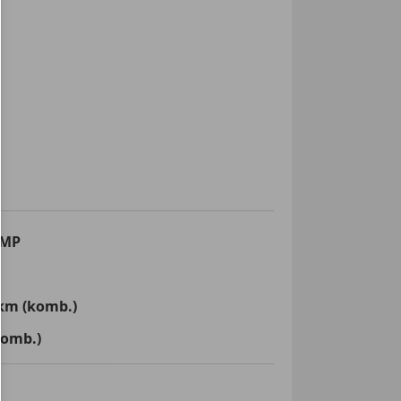
EMP
km (komb.)
komb.)
e