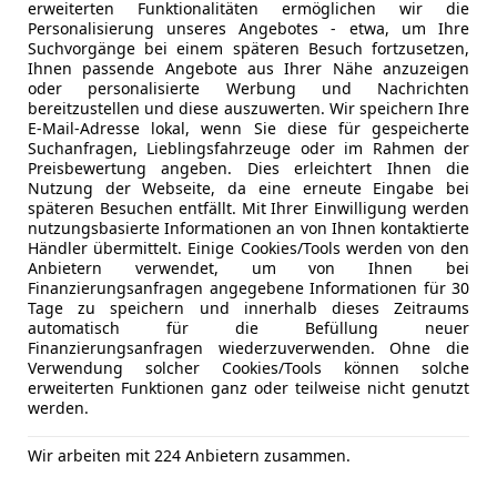
erweiterten Funktionalitäten ermöglichen wir die
Personalisierung unseres Angebotes - etwa, um Ihre
Suchvorgänge bei einem späteren Besuch fortzusetzen,
Ihnen passende Angebote aus Ihrer Nähe anzuzeigen
oder personalisierte Werbung und Nachrichten
bereitzustellen und diese auszuwerten. Wir speichern Ihre
Kfz-Versicherung
E-Mail-Adresse lokal, wenn Sie diese für gespeicherte
Suchanfragen, Lieblingsfahrzeuge oder im Rahmen der
Preisbewertung angeben. Dies erleichtert Ihnen die
Versicherungsschutz an Ihre Bedürfnisse anpa
Nutzung der Webseite, da eine erneute Eingabe bei
späteren Besuchen entfällt. Mit Ihrer Einwilligung werden
Freischaden-Gutschein ab Stufe 0
nutzungsbasierte Informationen an von Ihnen kontaktierte
Händler übermittelt. Einige Cookies/Tools werden von den
Auto einfach online versichern & Rabatt holen
Anbietern verwendet, um von Ihnen bei
Finanzierungsanfragen angegebene Informationen für 30
Tage zu speichern und innerhalb dieses Zeitraums
automatisch für die Befüllung neuer
Jetzt berechnen
Finanzierungsanfragen wiederzuverwenden. Ohne die
Verwendung solcher Cookies/Tools können solche
erweiterten Funktionen ganz oder teilweise nicht genutzt
werden.
Anbieter kontaktiere
Wir arbeiten mit 224 Anbietern zusammen.
Deine Nachricht