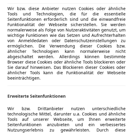
Servolenk
Klima, Tempomat
Traktionsk
Wir bzw. diese Anbieter nutzen Cookies oder ähnliche
Tools und Technologien, die für die essentielle
Zentralver
Seitenfunktionen erforderlich sind und die einwandfreie
Voll Fahrbereit.
Mehr anzeigen
Funktionalität der Webseite sicherstellen. Sie werden
Extras
Alufelgen
normalerweise als Folge von Nutzeraktivitäten genutzt, um
wichtige Funktionen wie das Setzen und Aufrechterhalten
Irrtümer, Zwischenverkauf und Rechtschreibfehler
von Anmeldedaten oder Datenschutzeinstellungen zu
Mehr anzeigen
vorbehalten
ermöglichen. Die Verwendung dieser Cookies bzw.
Besichtigungen ausschließlich
ähnlicher Technologien kann normalerweise nicht
abgeschaltet werden. Allerdings können bestimmte
nach TERMINVEREINBARUNG.
Browser diese Cookies oder ähnliche Tools blockieren oder
Sie darauf hinweisen. Das Blockieren dieser Cookies oder
ähnlicher Tools kann die Funktionalität der Webseite
beeinträchtigen.
Erweiterte Seitenfunktionen
Wir bzw. Drittanbieter nutzen unterschiedliche
technologische Mittel, darunter u.a. Cookies und ähnliche
Tools auf unserer Webseite, um Ihnen erweiterte
Seitenfunktionen anzubieten und ein verbessertes
Nutzungserlebnis zu gewährleisten. Durch diese