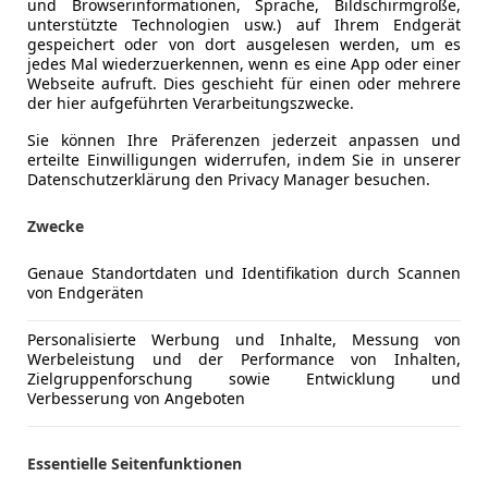
und Browserinformationen, Sprache, Bildschirmgröße,
Kraftstoff
Benzin
unterstützte Technologien usw.) auf Ihrem Endgerät
gespeichert oder von dort ausgelesen werden, um es
CO₂-Emissionen
159 g/km 
jedes Mal wiederzuerkennen, wenn es eine App oder einer
Webseite aufruft. Dies geschieht für einen oder mehrere
der hier aufgeführten Verarbeitungszwecke.
Komfort
Berganfahr
Mehr anzeigen
Sie können Ihre Präferenzen jederzeit anpassen und
Elektrisch
erteilte Einwilligungen widerrufen, indem Sie in unserer
Elektrische
Datenschutzerklärung den Privacy Manager besuchen.
ng
Außenfarbe
Blau
Klimaanla
Zwecke
Lederlenk
Lackierung
Andere
Multifunkt
Genaue Standortdaten und Identifikation durch Scannen
Tempomat
von Endgeräten
Verkauf ohne Gewährleistung ! nur an Gewerbe oder
Unterhaltung/Media
Bordcompu
Personalisierte Werbung und Inhalte, Messung von
Werbeleistung und der Performance von Inhalten,
Pickerl bis 04.2026 + 4 Monate
Sicherheit
ABS
Zielgruppenforschung sowie Entwicklung und
Beifahrera
Verbesserung von Angeboten
Peugeot 5008 1,6 VTI 120 PS Access
ESP
Fahrerairb
Essentielle Seitenfunktionen
Kilometerstand: 255.996 (Servicehistorie )
Isofix