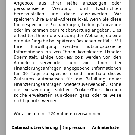
Kontakt
Angebote aus Ihrer Nähe anzuzeigen oder
personalisierte Werbung und Nachrichten
*Fahrmodischalter "ECO" / "Normal" / "Sport"
Auto Gerster GmbH
bereitzustellen und diese auszuwerten. Wir
speichern Ihre E-Mail-Adresse lokal, wenn Sie diese
*Kindersicherung
für gespeicherte Suchanfragen, Lieblingsfahrzeuge
Alle Fahrzeuge des Anbieters
oder im Rahmen der Preisbewertung angeben. Dies
erleichtert Ihnen die Nutzung der Webseite, da eine
*4 Verzurrösen im Kofferraum
erneute Eingabe bei späteren Besuchen entfällt. Mit
Anbieter kontaktieren
Ihrer Einwilligung werden nutzungsbasierte
Informationen an von Ihnen kontaktierte Händler
*Außenspiegelgehäuse Perla Nera Schwarz
übermittelt. Einige Cookies/Tools werden von den
Deine Nachricht
Anbietern verwendet, um von Ihnen bei
*6 Lautsprecher (2 Tweeters und 2 Woofers vorn, 2
Finanzierungsanfragen angegebene Informationen
für 30 Tage zu speichern und innerhalb dieses
Lautsprecher hinten)
Zeitraums automatisch für die Befüllung neuer
Finanzierungsanfragen wiederzuverwenden. Ohne
*Black Diamond Dach:Dach in Perla Nera Schwarz
die Verwendung solcher Cookies/Tools können
solche erweiterten Funktionen ganz oder teilweise
nicht genutzt werden.
*Heckspoiler in glänzendem Schwarz
Wir arbeiten mit 224 Anbietern zusammen.
*Visiopark 1:
|
|
Eintauschwagen: Kaufen und verkaufen in nur einem
Datenschutzerklärung
Impressum
Anbieterliste
*6 Airbags