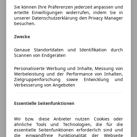
Unterhaltung/Media
Sie können Ihre Präferenzen jederzeit anpassen und
*Teile der Ausstattungsbeschreibung basieren auf
erteilte Einwilligungen widerrufen, indem Sie in
Android Auto
unserer Datenschutzerklärung den Privacy Manager
automatisierter VIN-Abfrage (z. B. Eurotax)
Mehr anzeigen
besuchen.
Apple CarPlay
Bluetooth
*Abweichungen zur tatsächlichen Ausstattung sind
Zwecke
Preisbewertung
Bordcomputer
möglich
DAB-Radio
Genaue Standortdaten und Identifikation durch
Mehr anzeigen
Freisprecheinrichtung
Scannen von Endgeräten
*Keine Haftung für Tipp- oder
Radio
Datenübermittlungsfehler
Personalisierte Werbung und Inhalte, Messung von
Soundsystem
Versicherung
Werbeleistung und der Performance von Inhalten,
*Die Ausstattung ist
vor Ort beim Fahrzeug
zu
Zielgruppenforschung sowie Entwicklung und
Sicherheit
prüfen
Verbesserung von Angeboten
Kfz-Versicherung
ABS
Beifahrerairbag
*Alle Angaben sind
unverbindlich und ohne Gewähr
Essentielle Seitenfunktionen
Versicherungsschutz an Ihre Bedürfnisse
ESP
anpassen
Fahrerairbag
Wir bzw. diese Anbieter nutzen Cookies oder
Isofix
Freischaden-Gutschein ab Stufe 0
ähnliche Tools und Technologien, die für die
Kopfairbag
essentielle Seitenfunktionen erforderlich sind und
Auto einfach online versichern & Rabatt holen
LED-Scheinwerfer
die einwandfreie Funktionalität der Webseite