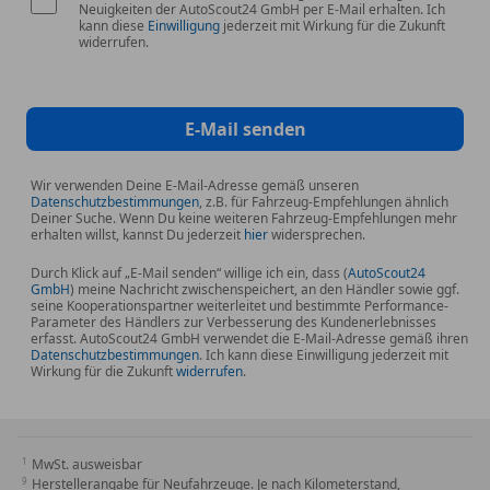
Neuigkeiten der AutoScout24 GmbH per E-Mail erhalten. Ich
*Automatisches Einschalten der
kann diese
Einwilligung
jederzeit mit Wirkung für die Zukunft
widerrufen.
Frontscheibenwischer
*Blende zwischen den Heckleuchten, in
hochglänzendem Schwarz
E-Mail senden
*Chat GPT
Wir verwenden Deine E-Mail-Adresse gemäß unseren
Datenschutzbestimmungen
, z.B. für Fahrzeug-Empfehlungen ähnlich
Deiner Suche. Wenn Du keine weiteren Fahrzeug-Empfehlungen mehr
*Dekoreinlagen aus echtem Aluminium für
erhalten willst, kannst Du jederzeit
hier
widersprechen.
Türverkleidungen und Armaturentafel
Durch Klick auf „E-Mail senden“ willige ich ein, dass (
AutoScout24
GmbH
) meine Nachricht zwischenspeichert, an den Händler sowie ggf.
seine Kooperationspartner weiterleitet und bestimmte Performance-
*Ergonomischer Komfortsitz auf der Fahrerseite mit
Parameter des Händlers zur Verbesserung des Kundenerlebnisses
AGR-Gütesiegel
erfasst. AutoScout24 GmbH verwendet die E-Mail-Adresse gemäß ihren
Datenschutzbestimmungen
. Ich kann diese Einwilligung jederzeit mit
Wirkung für die Zukunft
widerrufen
.
*Follow me home-Funktion automatisch
*Frontscheibe aus Verbundglas
MwSt. ausweisbar
Herstellerangabe für Neufahrzeuge. Je nach Kilometerstand,