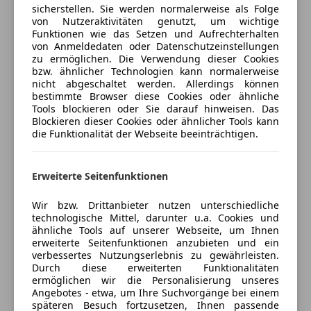
sicherstellen. Sie werden normalerweise als Folge
Reifendruckkontrollsystem
Serienausstattungen:
von Nutzeraktivitäten genutzt, um wichtige
Seitenairbag
*Fahrer- und Beifahrersitz höhenverstellbar
Jetzt berechnen
Funktionen wie das Setzen und Aufrechterhalten
Servolenkung
von Anmeldedaten oder Datenschutzeinstellungen
zu ermöglichen. Die Verwendung dieser Cookies
Tagfahrlicht
*Nebelschlussleuchte
bzw. ähnlicher Technologien kann normalerweise
Traktionskontrolle
nicht abgeschaltet werden. Allerdings können
Verkäufer
Händler
Verkehrszeichenerkennung
bestimmte Browser diese Cookies oder ähnliche
*Uni-Lackierung
Tools blockieren oder Sie darauf hinweisen. Das
Zentralverriegelung
Blockieren dieser Cookies oder ähnlicher Tools kann
Auto Gerster GmbH
*Innenbeleuchtung
die Funktionalität der Webseite beeinträchtigen.
Extras
5
Sterne
Sternebewertung 5 von 5
Alufelgen
*Elektrische Parkbremse
(95% Weiterempfehlungen)
Erweiterte Seitenfunktionen
Dachreling
Anbieter auf AutoScout24 seit 2011
Innenspiegel automatisch abblendend
*Beheizbare Heckscheibe
Wir bzw. Drittanbieter nutzen unterschiedliche
Autohaus
Sprachsteuerung
technologische Mittel, darunter u.a. Cookies und
ähnliche Tools auf unserer Webseite, um Ihnen
*Reifenpannenset
Geschlossen
erweiterte Seitenfunktionen anzubieten und ein
Öffnet um 9:00 Sa.
verbessertes Nutzungserlebnis zu gewährleisten.
*Dachhimmel in Schwarz
Schwefel 84
,
Durch diese erweiterten Funktionalitäten
6850 Dornbirn, AT
ermöglichen wir die Personalisierung unseres
Angebotes - etwa, um Ihre Suchvorgänge bei einem
*Einparkhilfe vorn, akustisch und visuell
späteren Besuch fortzusetzen, Ihnen passende