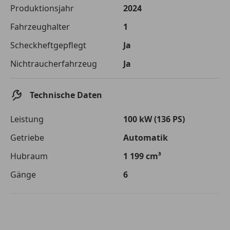
Die tatsächlichen Konditionen sind abhängig von Ihrer Bonität sowie
Produktionsjahr
2024
von der von Ihnen gewählten Bank. Rückzahlungszeitraum 1-10
Jahre. Zinsspanne Sollzinssatz: 2,90% - 14,90%.
Fahrzeughalter
1
Jetzt berechnen
Scheckheftgepflegt
Ja
Nichtraucherfahrzeug
Ja
Technische Daten
Leistung
100 kW (136 PS)
Getriebe
Automatik
Hubraum
1 199 cm³
Gänge
6