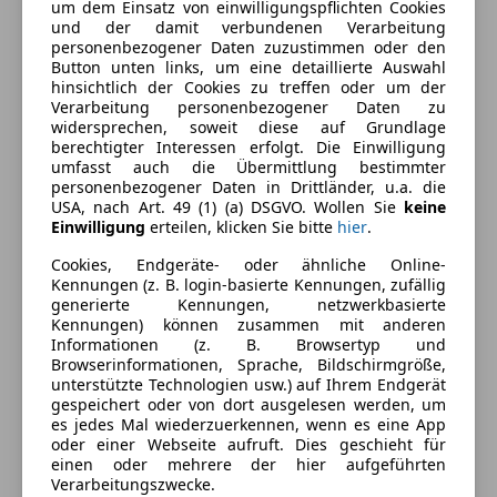
um dem Einsatz von einwilligungspflichten Cookies
Komfort
Mehr anzeigen
und der damit verbundenen Verarbeitung
personenbezogener Daten zuzustimmen oder den
Armlehne
Button unten links, um eine detaillierte Auswahl
Beheizbares Lenkrad
Farbe und Innenausstattung
hinsichtlich der Cookies zu treffen oder um der
Verarbeitung personenbezogener Daten zu
Berganfahrassistent
widersprechen, soweit diese auf Grundlage
Elektrische Fensterheber
Außenfarbe
Grau
berechtigter Interessen erfolgt. Die Einwilligung
Elektrische Seitenspiegel
umfasst auch die Übermittlung bestimmter
Lackierung
Metallic
personenbezogener Daten in Drittländer, u.a. die
Elektrische Sitze
USA, nach Art. 49 (1) (a) DSGVO. Wollen Sie
keine
Getönte Scheiben
Einwilligung
erteilen, klicken Sie bitte
hier
.
Klimaanlage
Fahrzeugbeschreibung
Cookies, Endgeräte- oder ähnliche Online-
Klimaautomatik
Kennungen (z. B. login-basierte Kennungen, zufällig
Lichtsensor
F-VR3KAHPY1RS048199
generierte Kennungen, netzwerkbasierte
Lordosenstütze
Kennungen) können zusammen mit anderen
SN: 363
Informationen (z. B. Browsertyp und
Multifunktionslenkrad
Browserinformationen, Sprache, Bildschirmgröße,
Navigationssystem
unterstützte Technologien usw.) auf Ihrem Endgerät
Regensensor
gespeichert oder von dort ausgelesen werden, um
Hinweis zur Inseratsgenauigkeit
es jedes Mal wiederzuerkennen, wenn es eine App
Schlüssellose Zentralverriegelung
oder einer Webseite aufruft. Dies geschieht für
Sitzheizung
*Änderungen, Irrtümer und Zwischenverkauf
einen oder mehrere der hier aufgeführten
Start/Stop-Automatik
Verarbeitungszwecke.
vorbehalten