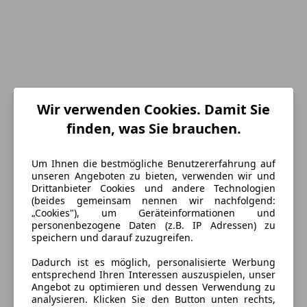
Wir verwenden Cookies. Damit Sie
finden, was Sie brauchen.
Um Ihnen die bestmögliche Benutzererfahrung auf
unseren Angeboten zu bieten, verwenden wir und
Energieverbrauch
Drittanbieter Cookies und andere Technologien
(beides gemeinsam nennen wir nachfolgend:
„Cookies"), um Geräteinformationen und
Anderer Energieträger
Strom
personenbezogene Daten (z.B. IP Adressen) zu
speichern und darauf zuzugreifen.
CO₂-Emissionen
134 g/km (komb.)
Dadurch ist es möglich, personalisierte Werbung
entsprechend Ihren Interessen auszuspielen, unser
Ausstattung
Angebot zu optimieren und dessen Verwendung zu
analysieren. Klicken Sie den Button unten rechts,