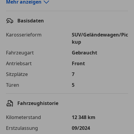
Autokredit-Rechner von durchblicker.at
Mehr anzeigen
Einfach Rate berechnen und günstige Konditionen
finden!
Basisdaten
Autokredit vergleichen
Karosserieform
SUV/Geländewagen/Pic
kup
Laufzeit
120 Monate
Fahrzeugart
Gebraucht
Kreditbetrag
€ 33 500,-
Antriebsart
Front
Zu zahlender
€ 47 195,-
Sitzplätze
7
Gesamtbetrag
Türen
5
Einberechnete Gebühren
€ 0,-
Effektivzinsatz
7,50 %
Fahrzeughistorie
Sollzinssatz
7,25 %
Kilometerstand
12 348 km
Monatliche Rate
€ 393,29
Erstzulassung
09/2024