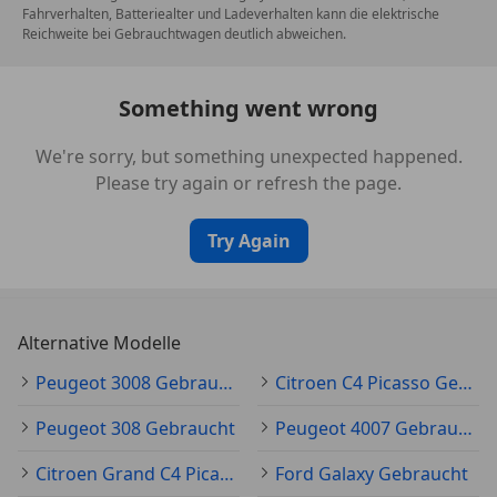
*Fußmatten vorn und hinten mit Ziernahten in Grün
Fahrverhalten, Batteriealter und Ladeverhalten kann die elektrische
Reichweite bei Gebrauchtwagen deutlich abweichen.
*Heckklappe sensorgesteuert
Something went wrong
*Keyless-System Plus (schlüsselloses Zugangs- und
Startsystem)
We're sorry, but something unexpected happened.
Please try again or refresh the page.
*Kühlergrill in Wagenfarbe, seitliche Spoiler in
Schwarz lackiert,
Try Again
*Ladekanteschutz in Meteor Grau
*LED-Ambientebeleuchtung für Armaturenbrett,
Alternative Modelle
Türverkleidungen und
Peugeot 3008 Gebraucht
Citroen C4 Picasso Gebraucht
*LED-Beleuchtung im Fußraum vorn, Handschuhfach
Peugeot 308 Gebraucht
Peugeot 4007 Gebraucht
und in der Ablage in der Mittelkonsole
Citroen Grand C4 Picasso Gebraucht
Ford Galaxy Gebraucht
*Lüftungsdüsen in glänzendem Schwarz