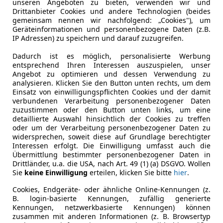
unseren Angeboten zu bieten, verwenden wir und
Leistung
133 kW (18
Drittanbieter Cookies und andere Technologien (beides
gemeinsam nennen wir nachfolgend: „Cookies"), um
Getriebe
Automati
Geräteinformationen und personenbezogene Daten (z.B.
IP Adressen) zu speichern und darauf zuzugreifen.
Hubraum
1 598 cm³
Dadurch ist es möglich, personalisierte Werbung
Gänge
8
entsprechend Ihren Interessen auszuspielen, unser
Angebot zu optimieren und dessen Verwendung zu
analysieren. Klicken Sie den Button unten rechts, um dem
Einsatz von einwilligungspflichten Cookies und der damit
verbundenen Verarbeitung personenbezogener Daten
zuzustimmen oder den Button unten links, um eine
detaillierte Auswahl hinsichtlich der Cookies zu treffen
oder um der Verarbeitung personenbezogener Daten zu
widersprechen, soweit diese auf Grundlage berechtigter
Interessen erfolgt. Die Einwilligung umfasst auch die
Übermittlung bestimmter personenbezogener Daten in
Drittländer, u.a. die USA, nach Art. 49 (1) (a) DSGVO. Wollen
Sie
keine Einwilligung
erteilen, klicken Sie bitte
hier
.
Cookies, Endgeräte- oder ähnliche Online-Kennungen (z.
B. login-basierte Kennungen, zufällig generierte
Kennungen, netzwerkbasierte Kennungen) können
zusammen mit anderen Informationen (z. B. Browsertyp