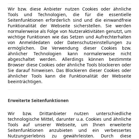
Lederlenk
Multifunkt
Wir bzw. diese Anbieter nutzen Cookies oder ähnliche
Zum Verkauf steht ein neuwertiger
Peugeot 508 SW 
Tools und Technologien, die für die essentielle
Navigatio
2025
, mit lediglich
200 Kilometern.
Seitenfunktionen erforderlich sind und die einwandfreie
Panorama
Funktionalität der Webseite sicherstellen. Sie werden
Schlüssell
normalerweise als Folge von Nutzeraktivitäten genutzt, um
wichtige Funktionen wie das Setzen und Aufrechterhalten
Sitzheizun
Das Fahrzeug befindet sich in
absolutem Neuwage
von Anmeldedaten oder Datenschutzeinstellungen zu
Tempomat
ermöglichen. Die Verwendung dieser Cookies bzw.
sportliches Design, modernste Hybridtechnologie 
ähnlicher Technologien kann normalerweise nicht
beeindruckende Weise.
Unterhaltung/Media
Android A
Mehr anzeigen
abgeschaltet werden. Allerdings können bestimmte
Apple CarP
Browser diese Cookies oder ähnliche Tools blockieren oder
Sie darauf hinweisen. Das Blockieren dieser Cookies oder
Bluetooth
ähnlicher Tools kann die Funktionalität der Webseite
Mehr anzeigen
In der exklusiven
GT-Ausstattung
überzeugt der 50
Bordcompu
beeinträchtigen.
dynamischen Auftritt, hochwertigen Materialien un
DAB-Radio
Ausstattung.
Sicherheit
ABS
Erweiterte Seitenfunktionen
Abstands
Abstandsw
Wir bzw. Drittanbieter nutzen unterschiedliche
Die elegante Kombi-Silhouette verbindet Sportlichk
technologische Mittel, darunter u.a. Cookies und ähnliche
Beifahrera
Raumangebot und macht das Fahrzeug zum perfekten
Tools auf unserer Webseite, um Ihnen erweiterte
ESP
Seitenfunktionen anzubieten und ein verbessertes
Freizeit und Beruf.
Fahrerairb
Nutzungserlebnis zu gewährleisten. Durch diese
Der effiziente Plug-in-Hybrid-Antrieb ermöglicht ein