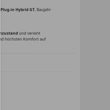
rad
ionslenkrad
Plug-in Hybrid GT
, Baujahr
nssystem
dach
ose Zentralverriegelung
g
nzustand
und vereint
und höchsten Komfort auf
uto
lay
8 SW mit seinem
ter
d einer umfangreichen
tempomat
arner
eit mit einem großzügigen
irbag
 Begleiter für Familie,
ag
e
rein elektrische