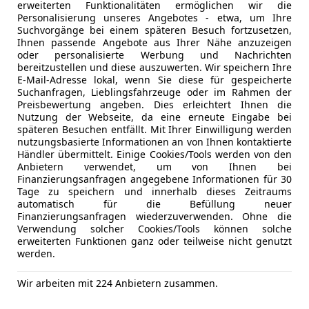
erweiterten Funktionalitäten ermöglichen wir die
Fernlichtas
Reichweite von bis zu 70 Kilometern
, wodurch viel
Personalisierung unseres Angebotes - etwa, um Ihre
Isofix
Suchvorgänge bei einem späteren Besuch fortzusetzen,
emissionsfrei und besonders kostengünstig zurück
LED-Schei
Ihnen passende Angebote aus Ihrer Nähe anzuzeigen
oder personalisierte Werbung und Nachrichten
Müdigkeit
bereitzustellen und diese auszuwerten. Wir speichern Ihre
Nachtsicht
E-Mail-Adresse lokal, wenn Sie diese für gespeicherte
Highlights:
Notbremsa
Suchanfragen, Lieblingsfahrzeuge oder im Rahmen der
*Baujahr 2025
Preisbewertung angeben. Dies erleichtert Ihnen die
Reifendruc
Nutzung der Webseite, da eine erneute Eingabe bei
Seitenairb
späteren Besuchen entfällt. Mit Ihrer Einwilligung werden
*Nur 200 km Laufleistung
Servolenk
nutzungsbasierte Informationen an von Ihnen kontaktierte
Kfz-Versicherung
Händler übermittelt. Einige Cookies/Tools werden von den
Spurhaltea
*Neuwagenzustand
Anbietern verwendet, um von Ihnen bei
Totwinkel-
Finanzierungsanfragen angegebene Informationen für 30
Versicherungsschutz an Ihre Bedürfnisse anpa
Zentralver
Tage zu speichern und innerhalb dieses Zeitraums
*Plug-in-Hybrid-Antrieb
automatisch für die Befüllung neuer
Freischaden-Gutschein ab Stufe 0
Extras
Alufelgen
Finanzierungsanfragen wiederzuverwenden. Ohne die
Verwendung solcher Cookies/Tools können solche
Auto einfach online versichern & Rabatt holen
*Bis zu 70 km elektrische Reichweite
Dachreling
erweiterten Funktionen ganz oder teilweise nicht genutzt
Innenspieg
werden.
*Sportliche GT-Ausstattung
Schaltwip
Jetzt berechnen
Touchscre
Wir arbeiten mit 224 Anbietern zusammen.
*Großzügiger Kofferraum und hoher Nutzwert