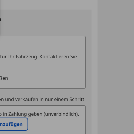
n
Fahrspaß
die ein nahezu neues
echnologie und
die Wartezeit eines
öglich. Bei Interesse
n und verkaufen in nur einem Schritt
 in Zahlung geben (unverbindlich).
inzufügen