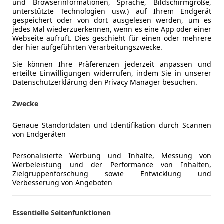
und Browserinformationen, Sprache, Bildschirmgröße,
unterstützte Technologien usw.) auf Ihrem Endgerät
gespeichert oder von dort ausgelesen werden, um es
jedes Mal wiederzuerkennen, wenn es eine App oder einer
Webseite aufruft. Dies geschieht für einen oder mehrere
Anderer Energieträger
Strom
der hier aufgeführten Verarbeitungszwecke.
Elektrische Reichweite
59 km
Sie können Ihre Präferenzen jederzeit anpassen und
erteilte Einwilligungen widerrufen, indem Sie in unserer
Datenschutzerklärung den Privacy Manager besuchen.
Komfort
Armlehne
Mehr anzeigen
Zwecke
Berganfahr
Einparkhilf
Genaue Standortdaten und Identifikation durch Scannen
ng
Außenfarbe
Silber
Einparkhil
von Endgeräten
Einparkhil
Farbe laut Hersteller
Artense G
Einparkhil
Personalisierte Werbung und Inhalte, Messung von
Lackierung
Andere
Werbeleistung und der Performance von Inhalten,
Elektrisch
Zielgruppenforschung sowie Entwicklung und
Elektrisch
Verbesserung von Angeboten
Elektrische
Peugeot 508 SW Plug-in Hybrid GT – Neuwagenzus
Getönte S
Sportlich, effizient und luxuriös
Essentielle Seitenfunktionen
Klimaauto