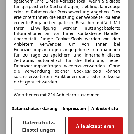
speichern Ihre E-Mail-Adresse lokal, wenn Sie diese
für gespeicherte Suchanfragen, Lieblingsfahrzeuge
oder im Rahmen der Preisbewertung angeben. Dies
erleichtert Ihnen die Nutzung der Webseite, da eine
erneute Eingabe bei späteren Besuchen entfällt. Mit
Ihrer Einwilligung werden nutzungsbasierte
Informationen an von Ihnen kontaktierte Händler
übermittelt. Einige Cookies/Tools werden von den
Anbietern verwendet, um von Ihnen bei
Finanzierungsanfragen angegebene Informationen
für 30 Tage zu speichern und innerhalb dieses
Zeitraums automatisch für die Befüllung neuer
3 ähnliche Fahrzeuge gefunden
Finanzierungsanfragen wiederzuverwenden. Ohne
Ich erlaube den Händlern dieser
die Verwendung solcher Cookies/Tools können
Fahrzeuge mich zu kontaktieren.
solche erweiterten Funktionen ganz oder teilweise
nicht genutzt werden.
Dein Name
Wir arbeiten mit 224 Anbietern zusammen.
|
|
Datenschutzerklärung
Impressum
Anbieterliste
Deine E-Mail
Datenschutz-
Alle akzeptieren
Einstellungen