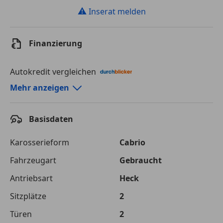
⚠
Inserat melden
Finanzierung
Autokredit vergleichen
Autokredit-Rechner von durchblicker.at
Mehr anzeigen
Einfach Rate berechnen und günstige Konditionen
finden!
Basisdaten
Autokredit vergleichen
Karosserieform
Cabrio
Laufzeit
120 Monate
Fahrzeugart
Gebraucht
Antriebsart
Heck
Kreditbetrag
€ 65 000,-
Sitzplätze
2
Zu zahlender
€ 91 573,-
Gesamtbetrag
Türen
2