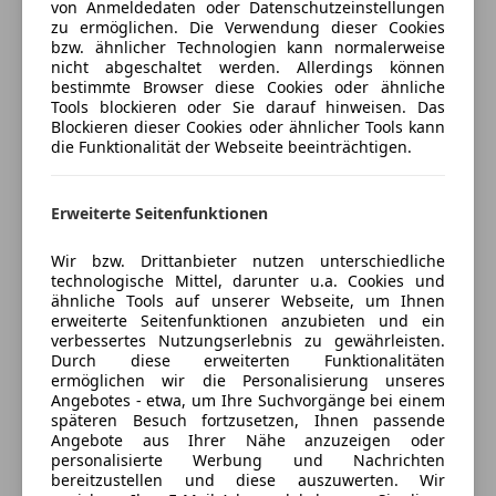
von Anmeldedaten oder Datenschutzeinstellungen
Versicherungsschutz an Ihre Bedürfnisse
Extras
zu ermöglichen. Die Verwendung dieser Cookies
anpassen
bzw. ähnlicher Technologien kann normalerweise
Alufelgen
nicht abgeschaltet werden. Allerdings können
Freischaden-Gutschein ab Stufe 0
bestimmte Browser diese Cookies oder ähnliche
Ambientebeleuchtung
Tools blockieren oder Sie darauf hinweisen. Das
Katalysator
Auto einfach online versichern & Rabatt holen
Blockieren dieser Cookies oder ähnlicher Tools kann
Sommerreifen
die Funktionalität der Webseite beeinträchtigen.
Jetzt berechnen
Erweiterte Seitenfunktionen
Wir bzw. Drittanbieter nutzen unterschiedliche
technologische Mittel, darunter u.a. Cookies und
Verkäufer
Privat
ähnliche Tools auf unserer Webseite, um Ihnen
erweiterte Seitenfunktionen anzubieten und ein
1220 Wien, AT
verbessertes Nutzungserlebnis zu gewährleisten.
Durch diese erweiterten Funktionalitäten
ermöglichen wir die Personalisierung unseres
Angebotes - etwa, um Ihre Suchvorgänge bei einem
späteren Besuch fortzusetzen, Ihnen passende
Anbieter kontaktieren
Angebote aus Ihrer Nähe anzuzeigen oder
personalisierte Werbung und Nachrichten
bereitzustellen und diese auszuwerten. Wir
Deine Nachricht