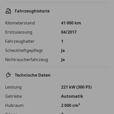
Einberechnete Gebühren
€ 0,-
Fahrzeughistorie
Effektivzinsatz
7,50 %
Kilometerstand
41 000 km
Sollzinssatz
7,25 %
Erstzulassung
04/2017
Monatliche Rate
€ 763,11
Fahrzeughalter
1
Die tatsächlichen Konditionen sind abhängig von Ihrer Bonität sowie
Scheckheftgepflegt
Ja
von der von Ihnen gewählten Bank. Rückzahlungszeitraum 1-10
Jahre. Zinsspanne Sollzinssatz: 2,90% - 14,90%.
Nichtraucherfahrzeug
Ja
Jetzt berechnen
Technische Daten
Leistung
221 kW (300 PS)
Getriebe
Automatik
Hubraum
2 000 cm³