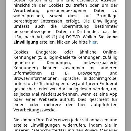
Kraftstoff
Benzin
hinsichtlich der Cookies zu treffen oder um der
Verarbeitung personenbezogener Daten zu
widersprechen, soweit diese auf Grundlage
berechtigter Interessen erfolgt. Die Einwilligung
Ausstattung
umfasst auch die Übermittlung bestimmter
personenbezogener Daten in Drittländer, u.a. die
Komfort
Mehr anzeigen
USA, nach Art. 49 (1) (a) DSGVO. Wollen Sie
keine
Einwilligung
erteilen, klicken Sie bitte
hier
.
2-Zonen-Klimaautomatik
Cookies, Endgeräte- oder ähnliche Online-
Armlehne
Farbe und Innenausstattung
Kennungen (z. B. login-basierte Kennungen, zufällig
Beheizbares Lenkrad
generierte Kennungen, netzwerkbasierte
Einparkhilfe
Kennungen) können zusammen mit anderen
Außenfarbe
Grau
Informationen (z. B. Browsertyp und
Einparkhilfe Rückfahrkamera
Browserinformationen, Sprache, Bildschirmgröße,
Lackierung
Metallic
Einparkhilfe Sensoren hinten
unterstützte Technologien usw.) auf Ihrem Endgerät
Elektrische Sitze
gespeichert oder von dort ausgelesen werden, um
Farbe der
Sonstige
es jedes Mal wiederzuerkennen, wenn es eine App
Lederausstattung
Innenausstattung
oder einer Webseite aufruft. Dies geschieht für
Lederlenkrad
einen oder mehrere der hier aufgeführten
Innenausstattung
Vollleder
Navigationssystem
Verarbeitungszwecke.
Schlüssellose Zentralverriegelung
Sie können Ihre Präferenzen jederzeit anpassen und
Sitzbelüftung
erteilte Einwilligungen widerrufen, indem Sie in
Fahrzeugbeschreibung
unserer Datenschutzerklärung den Privacy Manager