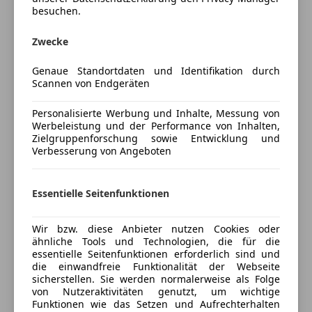
Sitzheizung
besuchen.
Start/Stop-Automatik
Porsche 718 Boxster achatgraumetallic, rotes
Tempomat
Verdeck, Leder bicolor schwarz-rot.
Zwecke
Garagengepflegter Erstbesitz im Topzustand. 39127
Unterhaltung/Media
km. Unfallfrei. Reines Sommerfahrzeug. Jede
Genaue Standortdaten und Identifikation durch
Bluetooth
Scannen von Endgeräten
Inspektion bei Porsche Wien Liesing. Letzte große
Bordcomputer
Inspektion wurde im April 2025 durchgeführt. Pickerl
Personalisierte Werbung und Inhalte, Messung von
Freisprecheinrichtung
und Porsche approved Garantie bis 4/2026.
Werbeleistung und der Performance von Inhalten,
Besichtigung in Wien möglich.
Zielgruppenforschung sowie Entwicklung und
Sicherheit
Verbesserung von Angeboten
ABS
Preisbewertung
Beifahrerairbag
Essentielle Seitenfunktionen
ESP
Mehr anzeigen
Fahrerairbag
Wir bzw. diese Anbieter nutzen Cookies oder
Reifendruckkontrollsystem
ähnliche Tools und Technologien, die für die
Servolenkung
essentielle Seitenfunktionen erforderlich sind und
Versicherung
die einwandfreie Funktionalität der Webseite
Totwinkel-Assistent
sicherstellen. Sie werden normalerweise als Folge
Traktionskontrolle
Kfz-Versicherung
von Nutzeraktivitäten genutzt, um wichtige
Zentralverriegelung mit Funkfernbedienung
Funktionen wie das Setzen und Aufrechterhalten