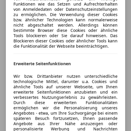
Regensensor (628,50 €)
Funktionen wie das Setzen und Aufrechterhalten
Fahrerairbag
Versicherungsschutz an Ihre Bedürfnisse
von Anmeldedaten oder Datenschutzeinstellungen
637 ParkAssistent hinten inkl. Rückfahrkamera
Fernlichtassistent
anpassen
zu ermöglichen. Die Verwendung dieser Cookies
(1.503,00 €)
Geschwindigkeits-begrenzungsanlage
bzw. ähnlicher Technologien kann normalerweise
Freischaden-Gutschein ab Stufe 0
886 Lenkradkranz mit 12-Uhr-Markierung in Rot
nicht abgeschaltet werden. Allerdings können
Kurvenlicht
bestimmte Browser diese Cookies oder ähnliche
(306,00 €)
Auto einfach online versichern & Rabatt holen
Notrufsystem
Tools blockieren oder Sie darauf hinweisen. Das
ADM Interieur-Zusatzpaket Schalttafel Leder/Race-Tex
Reifendruckkontrollsystem
Blockieren dieser Cookies oder ähnlicher Tools kann
– indischrot (1.426,50 €)
die Funktionalität der Webseite beeinträchtigen.
Seitenairbag
ADN Interieur-Zusatzpaket Türtafel Leder/Race-Tex
Jetzt berechnen
Servolenkung
(690,00 €)
Traktionskontrolle
Erweiterte Seitenfunktionen
EKG Interieur-Paket Carbon (erweitert) (859,50 €)
Voll-LED Scheinwerfer
9WT Apple CarPlay (382,50 €)
Wegfahrsperre
Wir bzw. Drittanbieter nutzen unterschiedliche
Verkäufer
Privat
technologische Mittel, darunter u.a. Cookies und
Zentralverriegelung mit Funkfernbedienung
ähnliche Tools auf unserer Webseite, um Ihnen
Kein Notverkauf. Änderungen, Zwischenverkauf und
3321 Ardagger, AT
erweiterte Seitenfunktionen anzubieten und ein
Extras
Irrtümer der Inseratsangaben vorbehalten.
verbessertes Nutzungserlebnis zu gewährleisten.
Durch diese erweiterten Funktionalitäten
Alufelgen (20")
Kontakt
ermöglichen wir die Personalisierung unseres
Porsche Approved bis 5/2027
Ambientebeleuchtung
Angebotes - etwa, um Ihre Suchvorgänge bei einem
Innenspiegel automatisch abblendend
späteren Besuch fortzusetzen, Ihnen passende
Angebote aus Ihrer Nähe anzuzeigen oder
Pannenkit
personalisierte Werbung und Nachrichten
Anbieter kontaktieren