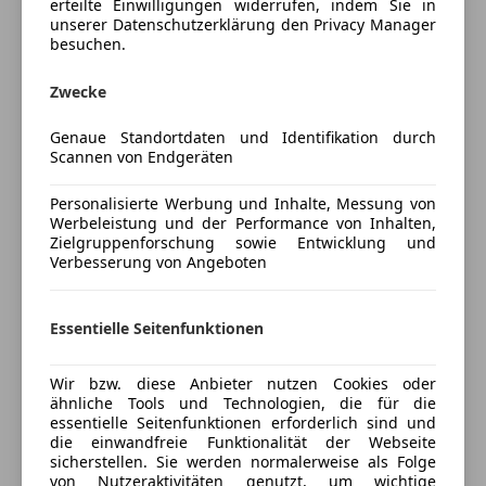
* Alle Service ausschließlich bei Porsche
erteilte Einwilligungen widerrufen, indem Sie in
Unterhaltung/Media
unserer Datenschutzerklärung den Privacy Manager
* Steinschlagschutzfolie (PPF) seit Anfang
besuchen.
* Unfall- und Nachlackierungsfrei
Android Auto
Apple CarPlay
Zwecke
Sonderausstattung im Wert von 18.192,00 €:
Bluetooth
Genaue Standortdaten und Identifikation durch
Bordcomputer
Scannen von Endgeräten
68 Race-Tex Ausstattung mit erweiterten
CD
Lederumfängen in Schwarz, Ziernähte in
Freisprecheinrichtung
Personalisierte Werbung und Inhalte, Messung von
Kontrastfarbe Rot (2.260,50 €)
Mehr anzeigen
MP3
Werbeleistung und der Performance von Inhalten,
P11 Clubsportpaket (5.061,00 €)
Zielgruppenforschung sowie Entwicklung und
Radio
Verbesserung von Angeboten
480 6-Gang-Schaltgetriebe mit
Soundsystem
Preisbewertung
Zweimassenschwungrad (0,00 €)
USB
QR5 Chrono Paket inkl. Vorrüstung Laptrigger
Essentielle Seitenfunktionen
Mehr anzeigen
Sicherheit
(613,50 €)
424 20-Zoll 718 Cayman GT4 Räder aus Leichtmetall,
ABS
Wir bzw. diese Anbieter nutzen Cookies oder
platinfarben (0,00 €)
Alarmanlage
ähnliche Tools und Technologien, die für die
Versicherung
634 LED-Hauptscheinwerfer inkl. Porsche Dynamic
essentielle Seitenfunktionen erforderlich sind und
Beifahrerairbag
die einwandfreie Funktionalität der Webseite
Light System Plus (PDLS+) (2.262,00) P13 Automatisch
Blendfreies Fernlicht
Kfz-Versicherung
sicherstellen. Sie werden normalerweise als Folge
abblendende Innen-/Außenspiegel mit integriertem
ESP
von Nutzeraktivitäten genutzt, um wichtige