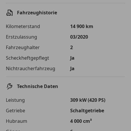
Einberechnete Gebühren
€ 0,-
Fahrzeughistorie
Effektivzinsatz
7,50 %
Kilometerstand
14 900 km
Sollzinssatz
7,25 %
Erstzulassung
03/2020
Monatliche Rate
€ 880,51
Fahrzeughalter
2
Die tatsächlichen Konditionen sind abhängig von Ihrer Bonität sowie
Scheckheftgepflegt
Ja
von der von Ihnen gewählten Bank. Rückzahlungszeitraum 1-10
Jahre. Zinsspanne Sollzinssatz: 2,90% - 14,90%.
Nichtraucherfahrzeug
Ja
Jetzt berechnen
Technische Daten
Leistung
309 kW (420 PS)
Getriebe
Schaltgetriebe
Hubraum
4 000 cm³