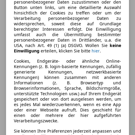
personenbezogener Daten zuzustimmen oder den
Button unten links, um eine detaillierte Auswahl
Ausstattung
hinsichtlich der Cookies zu treffen oder um der
Verarbeitung personenbezogener Daten zu
widersprechen, soweit diese auf Grundlage
Komfort
Mehr anzeigen
berechtigter Interessen erfolgt. Die Einwilligung
umfasst auch die Übermittlung bestimmter
2-Zonen-Klimaautomatik
personenbezogener Daten in Drittländer, u.a. die
Armlehne
USA, nach Art. 49 (1) (a) DSGVO. Wollen Sie
keine
Farbe und Innenausstattung
Einwilligung
erteilen, klicken Sie bitte
hier
.
Berganfahrassistent
Einparkhilfe
Außenfarbe
Weiß
Cookies, Endgeräte- oder ähnliche Online-
Einparkhilfe Rückfahrkamera
Kennungen (z. B. login-basierte Kennungen, zufällig
Lackierung
Metallic
generierte Kennungen, netzwerkbasierte
Einparkhilfe Sensoren hinten
Kennungen) können zusammen mit anderen
Elektrische Fensterheber
Farbe der
Schwarz
Informationen (z. B. Browsertyp und
Elektrische Sitze
Browserinformationen, Sprache, Bildschirmgröße,
Innenausstattung
unterstützte Technologien usw.) auf Ihrem Endgerät
Klimaanlage
gespeichert oder von dort ausgelesen werden, um
Lichtsensor
es jedes Mal wiederzuerkennen, wenn es eine App
Fahrzeugbeschreibung
Multifunktionslenkrad
oder einer Webseite aufruft. Dies geschieht für
einen oder mehrere der hier aufgeführten
Regensensor
Verarbeitungszwecke.
Highlights:
Start/Stop-Automatik
* Clubsportpaket
Tempomat
Sie können Ihre Präferenzen jederzeit anpassen und