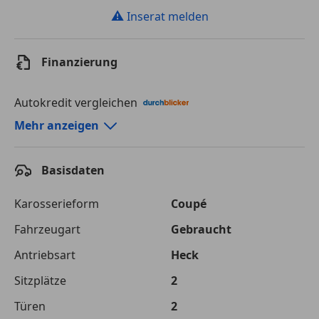
⚠
Inserat melden
Finanzierung
Autokredit vergleichen
Autokredit-Rechner von durchblicker.at
Mehr anzeigen
Einfach Rate berechnen und günstige Konditionen
finden!
Basisdaten
Autokredit vergleichen
Karosserieform
Coupé
Laufzeit
120 Monate
Fahrzeugart
Gebraucht
Antriebsart
Heck
Kreditbetrag
€ 75 000,-
Sitzplätze
2
Zu zahlender
€ 105 661,-
Gesamtbetrag
Türen
2