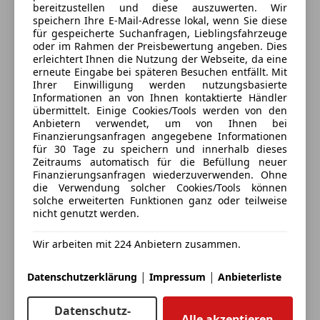
Sportsitze
bereitzustellen und diese auszuwerten. Wir
Touchscreen
speichern Ihre E-Mail-Adresse lokal, wenn Sie diese
Deine Nachricht
für gespeicherte Suchanfragen, Lieblingsfahrzeuge
oder im Rahmen der Preisbewertung angeben. Dies
erleichtert Ihnen die Nutzung der Webseite, da eine
erneute Eingabe bei späteren Besuchen entfällt. Mit
Ihrer Einwilligung werden nutzungsbasierte
Informationen an von Ihnen kontaktierte Händler
übermittelt. Einige Cookies/Tools werden von den
Anbietern verwendet, um von Ihnen bei
Finanzierungsanfragen angegebene Informationen
für 30 Tage zu speichern und innerhalb dieses
Zeitraums automatisch für die Befüllung neuer
Finanzierungsanfragen wiederzuverwenden. Ohne
die Verwendung solcher Cookies/Tools können
3 ähnliche Fahrzeuge gefunden
solche erweiterten Funktionen ganz oder teilweise
Ich erlaube den Händlern dieser
nicht genutzt werden.
Fahrzeuge mich zu kontaktieren.
Wir arbeiten mit 224 Anbietern zusammen.
Dein Name
|
|
Datenschutzerklärung
Impressum
Anbieterliste
Datenschutz-
Alle akzeptieren
Deine E-Mail