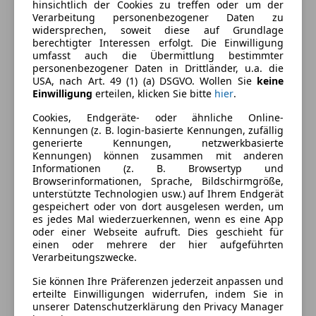
hinsichtlich der Cookies zu treffen oder um der
2-Zonen-Klimaautomatik
Verarbeitung personenbezogener Daten zu
Beheizbares Lenkrad
widersprechen, soweit diese auf Grundlage
Farbe und Innenausstattung
berechtigter Interessen erfolgt. Die Einwilligung
Einparkhilfe
umfasst auch die Übermittlung bestimmter
Einparkhilfe Sensoren hinten
Außenfarbe
Schwarz
personenbezogener Daten in Drittländer, u.a. die
Einparkhilfe Sensoren vorne
USA, nach Art. 49 (1) (a) DSGVO. Wollen Sie
keine
Lackierung
Metallic
Einwilligung
erteilen, klicken Sie bitte
hier
.
Elektrische Sitze
Lederausstattung
Farbe der
Sonstige
Cookies, Endgeräte- oder ähnliche Online-
Multifunktionslenkrad
Kennungen (z. B. login-basierte Kennungen, zufällig
Innenausstattung
generierte Kennungen, netzwerkbasierte
Sitzheizung
Kennungen) können zusammen mit anderen
Innenausstattung
Vollleder
Tempomat
Informationen (z. B. Browsertyp und
Browserinformationen, Sprache, Bildschirmgröße,
Unterhaltung/Media
unterstützte Technologien usw.) auf Ihrem Endgerät
Fahrzeugbeschreibung
gespeichert oder von dort ausgelesen werden, um
Apple CarPlay
es jedes Mal wiederzuerkennen, wenn es eine App
Bluetooth
oder einer Webseite aufruft. Dies geschieht für
Porsche 718 Boxster PDK | Approved 2027 | 29tkm |
einen oder mehrere der hier aufgeführten
Radio
Top Zustand | Sportwagen pur
Verarbeitungszwecke.
Sicherheit
Sie können Ihre Präferenzen jederzeit anpassen und
Preis: 69.718 € VB
erteilte Einwilligungen widerrufen, indem Sie in
Alarmanlage
unserer Datenschutzerklärung den Privacy Manager