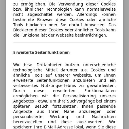
Freischaden-Gutschein ab Stufe 0
Ob auf kurvigen Landstraßen oder bei entspannten
zu ermöglichen. Die Verwendung dieser Cookies
bzw. ähnlicher Technologien kann normalerweise
Ausfahrten mit offenem Verdeck: dieser Roadster
Auto einfach online versichern & Rabatt holen
nicht abgeschaltet werden. Allerdings können
verbindet Performance mit Komfort auf höchstem
bestimmte Browser diese Cookies oder ähnliche
Niveau.
Tools blockieren oder Sie darauf hinweisen. Das
Blockieren dieser Cookies oder ähnlicher Tools kann
Jetzt berechnen
die Funktionalität der Webseite beeinträchtigen.
Das Fahrzeug befindet sich in außergewöhnlich
gepflegtem Zustand, ist garagengepflegt und wurde
stets sorgfältig behandelt.
Erweiterte Seitenfunktionen
Verkäufer
Privat
Wir bzw. Drittanbieter nutzen unterschiedliche
Fahrzeugdaten
8151 Hitzendorf, AT
technologische Mittel, darunter u.a. Cookies und
ähnliche Tools auf unserer Webseite, um Ihnen
• Marke / Modell: Porsche 718 Boxster (Typ 982)
erweiterte Seitenfunktionen anzubieten und ein
Kontakt
verbessertes Nutzungserlebnis zu gewährleisten.
• Erstzulassung: 15.05.2019
Durch diese erweiterten Funktionalitäten
• Kilometerstand: 29.990 km (wird noch gefahren,
ermöglichen wir die Personalisierung unseres
kann leicht variieren)
Angebotes - etwa, um Ihre Suchvorgänge bei einem
späteren Besuch fortzusetzen, Ihnen passende
Anbieter kontaktieren
• Motor: 2.0 Turbo Boxer
Angebote aus Ihrer Nähe anzuzeigen oder
• Leistung: 220 kW / 300 PS
personalisierte Werbung und Nachrichten
Deine Nachricht
• Getriebe: PDK Automatik
bereitzustellen und diese auszuwerten. Wir
speichern Ihre E-Mail-Adresse lokal, wenn Sie diese
• Antrieb: Hinterrad