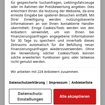
für gespeicherte Suchanfragen, Lieblingsfahrzeuge
• Hubraum: 1.988 cm³
oder im Rahmen der Preisbewertung angeben. Dies
• Höchstgeschwindigkeit: 275 km/h
erleichtert Ihnen die Nutzung der Webseite, da eine
erneute Eingabe bei späteren Besuchen entfällt. Mit
• Abgasnorm: Euro 6
Ihrer Einwilligung werden nutzungsbasierte
• Farbe: schwarz
Informationen an von Ihnen kontaktierte Händler
• Innenraum: schwarz / kreide
übermittelt. Einige Cookies/Tools werden von den
Anbietern verwendet, um von Ihnen bei
• Besitzer: 4. Hand
Finanzierungsanfragen angegebene Informationen
für 30 Tage zu speichern und innerhalb dieses
Ausstattung (inkl. Sonderausstattung)
Zeitraums automatisch für die Befüllung neuer
3 ähnliche Fahrzeuge gefunden
Finanzierungsanfragen wiederzuverwenden. Ohne
Ich erlaube den Händlern dieser
die Verwendung solcher Cookies/Tools können
Fahrzeuge mich zu kontaktieren.
• 20 Zoll Carrera S Räder
solche erweiterten Funktionen ganz oder teilweise
• Bi-Xenon Hauptscheinwerfer inkl. PDLS
nicht genutzt werden.
• Apple CarPlay inkl. Sprachsteuerung (Siri)
Dein Name
Wir arbeiten mit 224 Anbietern zusammen.
• 2-Zonen Klimaautomatik
• Sitzheizung
|
|
Datenschutzerklärung
Impressum
Anbieterliste
• Parkassistent vorne und hinten
Deine E-Mail
• Sportmodus (Fahrdynamikschalter)
Datenschutz-
• Sportauspuffanlage mit sportlichen Endrohren in
Alle akzeptieren
Einstellungen
silber