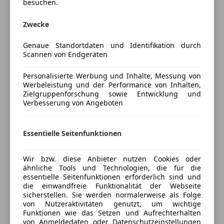
Bi-Xenon Scheinwerfer
Kein Notverkauf.
besuchen.
Servolenkung
Realistische Angebote willkommen.
Zwecke
Extras
Manche Autos sind Fortbewegungsmittel.
Genaue Standortdaten und Identifikation durch
Alufelgen (20")
Andere sind Emotion.
Scannen von Endgeräten
Sportfahrwerk
Mehr anzeigen
Sportpaket
Dieser Porsche 718 Boxster verbindet sportliche
Personalisierte Werbung und Inhalte, Messung von
Sportsitze
Werbeleistung und der Performance von Inhalten,
Performance mit zeitloser Eleganz und steht für das,
Zielgruppenforschung sowie Entwicklung und
Preisbewertung
was Porsche seit Jahrzehnten auszeichnet: präzise
Verbesserung von Angeboten
Fahrdynamik, hochwertiges Design und echtes
Mehr anzeigen
Roadster-Feeling.
Essentielle Seitenfunktionen
Der 300 PS starke Turbo-Boxermotor in Kombination
Versicherung
mit dem perfekt abgestimmten PDK-Getriebe sorgt
Wir bzw. diese Anbieter nutzen Cookies oder
ähnliche Tools und Technologien, die für die
für unmittelbare Beschleunigung und maximale
Kfz-Versicherung
essentielle Seitenfunktionen erforderlich sind und
Fahrfreude. Dank Sportmodus und
die einwandfreie Funktionalität der Webseite
Sportauspuffanlage wird das Fahrerlebnis nochmals
sicherstellen. Sie werden normalerweise als Folge
Versicherungsschutz an Ihre Bedürfnisse
von Nutzeraktivitäten genutzt, um wichtige
intensiver – direkter, dynamischer und emotionaler.
anpassen
Funktionen wie das Setzen und Aufrechterhalten
von Anmeldedaten oder Datenschutzeinstellungen