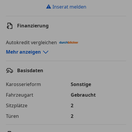
⚠
Inserat melden
Finanzierung
Autokredit vergleichen
Autokredit-Rechner von durchblicker.at
Mehr anzeigen
Einfach Rate berechnen und günstige Konditionen
finden!
Basisdaten
Autokredit vergleichen
Karosserieform
Sonstige
Laufzeit
120 Monate
Fahrzeugart
Gebraucht
Sitzplätze
2
Kreditbetrag
€ 69 700,-
Türen
2
Zu zahlender
€ 98 195,-
Gesamtbetrag