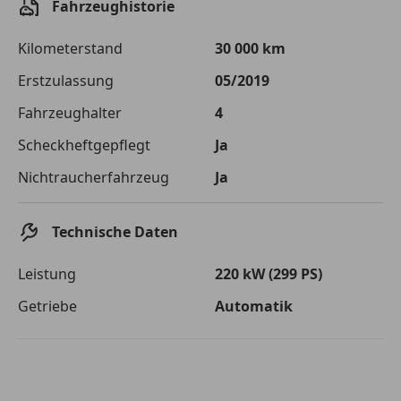
Fahrzeughistorie
Einberechnete Gebühren
€ 0,-
Kilometerstand
30 000 km
Effektivzinsatz
7,50 %
Erstzulassung
05/2019
Sollzinssatz
7,25 %
Fahrzeughalter
4
Monatliche Rate
€ 818,29
Scheckheftgepflegt
Ja
Die tatsächlichen Konditionen sind abhängig von Ihrer Bonität sowie
Nichtraucherfahrzeug
Ja
von der von Ihnen gewählten Bank. Rückzahlungszeitraum 1-10
Jahre. Zinsspanne Sollzinssatz: 2,90% - 14,90%.
Jetzt berechnen
Technische Daten
Leistung
220 kW (299 PS)
Getriebe
Automatik