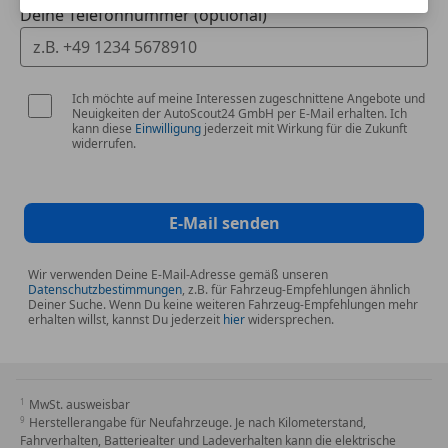
• Tempostat (Cruise Control)
Deine Telefonnummer (optional)
• Servolenkung Plus
• Alarmanlage mit Innenraumüberwachung
• Porsche Wappen auf Kopfstützen
• Radnabendeckel mit farbigem Porsche Wappen
Ich möchte auf meine Interessen zugeschnittene Angebote und
Neuigkeiten der AutoScout24 GmbH per E-Mail erhalten. Ich
• hochwertige Lederausstattung (Glattleder)
kann diese
Einwilligung
jederzeit mit Wirkung für die Zukunft
widerrufen.
• Lenkradheizung inkl. Multifunktion
• 64 Liter Kraftstofftank (erweitert)
• Fußmatten
• Ablagenetz Beifahrerfußraum
E-Mail senden
• Raucherpaket
Wir verwenden Deine E-Mail-Adresse gemäß unseren
Besonderheiten
Datenschutzbestimmungen
, z.B. für Fahrzeug-Empfehlungen ähnlich
Deiner Suche. Wenn Du keine weiteren Fahrzeug-Empfehlungen mehr
erhalten willst, kannst Du jederzeit
hier
widersprechen.
• Porsche Approved Garantie bis Mai 2027
• neue Sommerreifen
• sehr gepflegter Gesamtzustand
MwSt. ausweisbar
• sehr geringe Laufleistung
Herstellerangabe für Neufahrzeuge. Je nach Kilometerstand,
• vollständige Unterlagen vorhanden
Fahrverhalten, Batteriealter und Ladeverhalten kann die elektrische