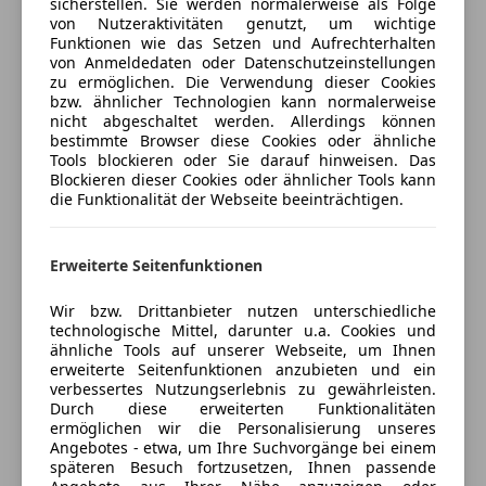
sicherstellen. Sie werden normalerweise als Folge
W-Lan / Wifi Hotspot
von Nutzeraktivitäten genutzt, um wichtige
Versicherungsschutz an Ihre Bedürfnisse
Die letzte Wartung wurde am 25.10.2025 in einem
Funktionen wie das Setzen und Aufrechterhalten
Sicherheit
anpassen
Porsche Zentrum durchgeführt.
von Anmeldedaten oder Datenschutzeinstellungen
zu ermöglichen. Die Verwendung dieser Cookies
ABS
Freischaden-Gutschein ab Stufe 0
bzw. ähnlicher Technologien kann normalerweise
Alarmanlage
nicht abgeschaltet werden. Allerdings können
Auto einfach online versichern & Rabatt holen
Beifahrerairbag
Sonderausstattungen:
bestimmte Browser diese Cookies oder ähnliche
Tools blockieren oder Sie darauf hinweisen. Das
ESP
Blockieren dieser Cookies oder ähnlicher Tools kann
Fahrerairbag
Exterieur
die Funktionalität der Webseite beeinträchtigen.
Jetzt berechnen
Fernlichtassistent
Isofix
Weissach-Paket (mit Frontdeckel lackiert in
Erweiterte Seitenfunktionen
Kopfairbag
Exterieurfarbe)
Kurvenlicht
Verkäufer
Händler
Wir bzw. Drittanbieter nutzen unterschiedliche
LED-Scheinwerfer
Motor, Getriebe und Fahrwerk
technologische Mittel, darunter u.a. Cookies und
LED-Tagfahrlicht
ähnliche Tools auf unserer Webseite, um Ihnen
MH Sportwagen e.U.
Müdigkeitswarnsystem
erweiterte Seitenfunktionen anzubieten und ein
Chrono Paket und Vorrüstung Laptrigger
5
Sterne
verbessertes Nutzungserlebnis zu gewährleisten.
Nebelscheinwerfer
Sternebewertung 5 von 5
Durch diese erweiterten Funktionalitäten
(100% Weiterempfehlungen)
Notbremsassistent
90l Kraftstofftank
ermöglichen wir die Personalisierung unseres
Anbieter auf AutoScout24 seit 2026
Notrufsystem
Angebotes - etwa, um Ihre Suchvorgänge bei einem
späteren Besuch fortzusetzen, Ihnen passende
Reifendruckkontrollsystem
Bramsaustraße 13
,
Räder