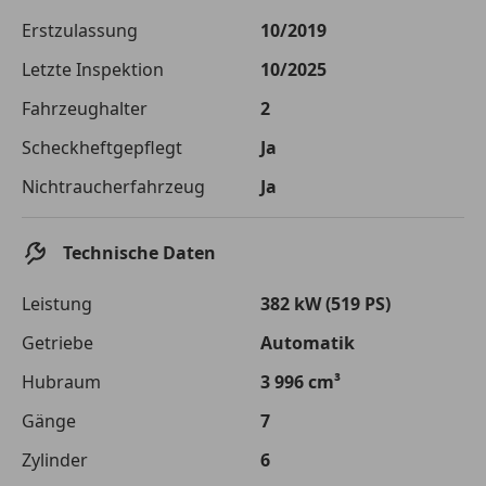
Die tatsächlichen Konditionen sind abhängig von Ihrer Bonität sowie
Erstzulassung
10/2019
von der von Ihnen gewählten Bank. Rückzahlungszeitraum 1-10
Jahre. Zinsspanne Sollzinssatz: 2,90% - 14,90%.
Letzte Inspektion
10/2025
Jetzt berechnen
Fahrzeughalter
2
Scheckheftgepflegt
Ja
Nichtraucherfahrzeug
Ja
Technische Daten
Leistung
382 kW (519 PS)
Getriebe
Automatik
Hubraum
3 996 cm³
Gänge
7
Zylinder
6