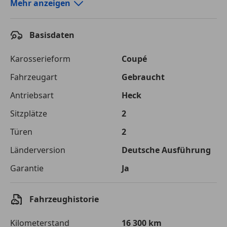
Autokredit-Rechner von durchblicker.at
Mehr anzeigen
Einfach Rate berechnen und günstige Konditionen
finden!
Basisdaten
Autokredit vergleichen
Karosserieform
Coupé
Laufzeit
120 Monate
Fahrzeugart
Gebraucht
Antriebsart
Heck
Kreditbetrag
€ 75 000,-
Sitzplätze
2
Zu zahlender
€ 105 661,-
Gesamtbetrag
Türen
2
Einberechnete Gebühren
€ 0,-
Länderversion
Deutsche Ausführung
Garantie
Ja
Effektivzinsatz
7,50 %
Sollzinssatz
7,25 %
Fahrzeughistorie
Monatliche Rate
€ 880,51
Kilometerstand
16 300 km