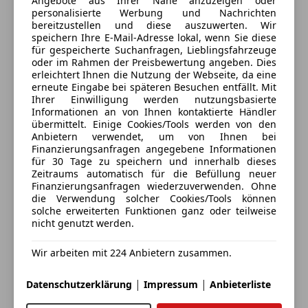
Angebote aus Ihrer Nähe anzuzeigen oder
5324 Faistenau, AT
Seitenairbag
personalisierte Werbung und Nachrichten
Servolenkung
bereitzustellen und diese auszuwerten. Wir
20-/21 Zoll GT3 RS Magnesium-Schmiederäder
speichern Ihre E-Mail-Adresse lokal, wenn Sie diese
Kontakt
Traktionskontrolle
für gespeicherte Suchanfragen, Lieblingsfahrzeuge
Wegfahrsperre
Interieur
Markus Haselwallner
oder im Rahmen der Preisbewertung angeben. Dies
Zentralverriegelung mit Funkfernbedienung
erleichtert Ihnen die Nutzung der Webseite, da eine
erneute Eingabe bei späteren Besuchen entfällt. Mit
Clubsportpaket
Extras
Ihrer Einwilligung werden nutzungsbasierte
Informationen an von Ihnen kontaktierte Händler
Anbieter kontaktieren
Alufelgen
übermittelt. Einige Cookies/Tools werden von den
Lenkradkranz und Wählhebel Glattleder in Schwarz
Anbietern verwendet, um von Ihnen bei
Pannenkit
Finanzierungsanfragen angegebene Informationen
Deine Nachricht
Raucherpaket
Raucherpaket
für 30 Tage zu speichern und innerhalb dieses
Schaltwippen
Zeitraums automatisch für die Befüllung neuer
Finanzierungsanfragen wiederzuverwenden. Ohne
Scheinwerferreinigung
Sicherheitsgurte indischrot
die Verwendung solcher Cookies/Tools können
Sommerreifen
solche erweiterten Funktionen ganz oder teilweise
Spoiler
nicht genutzt werden.
Licht und Sicht
Sportfahrwerk
Wir arbeiten mit 224 Anbietern zusammen.
Sportpaket
LED Hauptscheinwerfer schwarz inklusive Porsche
Sportsitze
Dynamic Light System (PDLS)
|
|
Datenschutzerklärung
Impressum
Anbieterliste
Sprachsteuerung
Touchscreen
Eintauschwagen: Kaufen und verkaufen in nur einem