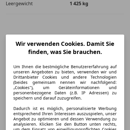
Leergewicht
1 425 kg
Wir verwenden Cookies. Damit Sie
finden, was Sie brauchen.
Um Ihnen die bestmögliche Benutzererfahrung auf
unseren Angeboten zu bieten, verwenden wir und
Drittanbieter Cookies und andere Technologien
(beides gemeinsam nennen wir nachfolgend:
„Cookies"), um Geräteinformationen und
personenbezogene Daten (z.B. IP Adressen) zu
speichern und darauf zuzugreifen.
Dadurch ist es möglich, personalisierte Werbung
Energieverbrauch
entsprechend Ihren Interessen auszuspielen, unser
Angebot zu optimieren und dessen Verwendung zu
analysieren. Klicken Sie den Button unten rechts,
Schadstoffklasse
Euro 6
um dem Einsatz von einwilligungspflichten Cookies