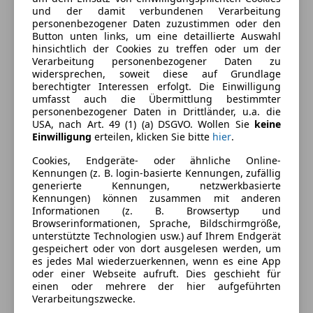
und der damit verbundenen Verarbeitung
Kraftstoff
Benzin
personenbezogener Daten zuzustimmen oder den
Button unten links, um eine detaillierte Auswahl
CO₂-Emissionen
308 g/km (komb.)
hinsichtlich der Cookies zu treffen oder um der
Verarbeitung personenbezogener Daten zu
widersprechen, soweit diese auf Grundlage
Ausstattung
berechtigter Interessen erfolgt. Die Einwilligung
umfasst auch die Übermittlung bestimmter
personenbezogener Daten in Drittländer, u.a. die
Komfort
Mehr anzeigen
USA, nach Art. 49 (1) (a) DSGVO. Wollen Sie
keine
Einwilligung
erteilen, klicken Sie bitte
hier
.
2-Zonen-Klimaautomatik
Armlehne
Cookies, Endgeräte- oder ähnliche Online-
Farbe und Innenausstattung
Kennungen (z. B. login-basierte Kennungen, zufällig
Berganfahrassistent
generierte Kennungen, netzwerkbasierte
Einparkhilfe
Außenfarbe
Weiß
Kennungen) können zusammen mit anderen
Einparkhilfe Rückfahrkamera
Informationen (z. B. Browsertyp und
Farbe laut Hersteller
Weiß
Browserinformationen, Sprache, Bildschirmgröße,
Einparkhilfe Sensoren hinten
unterstützte Technologien usw.) auf Ihrem Endgerät
Elektrische Fensterheber
Farbe der
Schwarz
gespeichert oder von dort ausgelesen werden, um
Elektrische Seitenspiegel
es jedes Mal wiederzuerkennen, wenn es eine App
Innenausstattung
oder einer Webseite aufruft. Dies geschieht für
Elektrische Sitze
einen oder mehrere der hier aufgeführten
Innenausstattung
Vollleder
Getönte Scheiben
Verarbeitungszwecke.
Klimaanlage