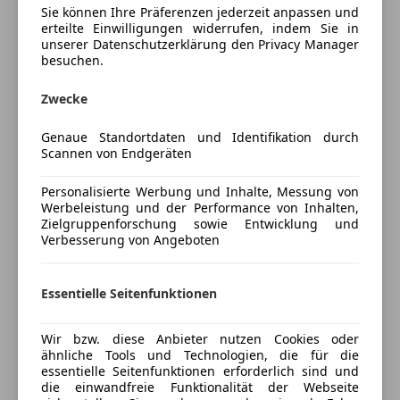
Sie können Ihre Präferenzen jederzeit anpassen und
Lederausstattung
Fahrzeugbeschreibung
erteilte Einwilligungen widerrufen, indem Sie in
Lederlenkrad
unserer Datenschutzerklärung den Privacy Manager
besuchen.
Lichtsensor
Wir bieten Ihnen hier einen sehr schönen 911 GT3 RS
Multifunktionslenkrad
an. Bei diesem Fahrzeug handelt es sich um eine
Zwecke
Navigationssystem
deutsche Ausführung.
Regensensor
Genaue Standortdaten und Identifikation durch
Das Fahrzeug verfügt über Sonderausstattungen wie
Scannen von Endgeräten
Unterhaltung/Media
dem Weissach-Paket für eine geschärfte Motorsport-
Apple CarPlay
Personalisierte Werbung und Inhalte, Messung von
Charakteristik, der Rückfahrkamera für zusätzliche
Werbeleistung und der Performance von Inhalten,
Bluetooth
Unterstützung beim Rangieren sowie dem
Zielgruppenforschung sowie Entwicklung und
Bordcomputer
Clubsportpaket.
Verbesserung von Angeboten
DAB-Radio
Freisprecheinrichtung
Das Fahrzeug befindet sich in unfallfreiem Zustand
Mehr anzeigen
Essentielle Seitenfunktionen
MP3
und hat 2 Fahrzeughalter.
Musikstreaming integriert
Wir bzw. diese Anbieter nutzen Cookies oder
Versicherung
Radio
- Porsche Approved Garantie (12 Monate)
ähnliche Tools und Technologien, die für die
Soundsystem
essentielle Seitenfunktionen erforderlich sind und
Kfz-Versicherung
USB
- Der angegebene Preis versteht sich inklusive NoVA.
die einwandfreie Funktionalität der Webseite