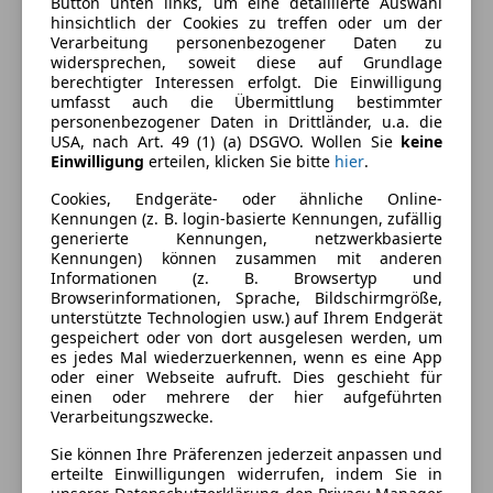
Button unten links, um eine detaillierte Auswahl
Ausstattung
hinsichtlich der Cookies zu treffen oder um der
Verarbeitung personenbezogener Daten zu
widersprechen, soweit diese auf Grundlage
Komfort
Mehr anzeigen
berechtigter Interessen erfolgt. Die Einwilligung
umfasst auch die Übermittlung bestimmter
Armlehne
personenbezogener Daten in Drittländer, u.a. die
Elektrische Fensterheber
Farbe und Innenausstattung
USA, nach Art. 49 (1) (a) DSGVO. Wollen Sie
keine
Elektrische Seitenspiegel
Einwilligung
erteilen, klicken Sie bitte
hier
.
Klimaanlage
Außenfarbe
Blau
Cookies, Endgeräte- oder ähnliche Online-
Lederausstattung
Kennungen (z. B. login-basierte Kennungen, zufällig
Farbe laut Hersteller
Mitternachsblau
Lederlenkrad
generierte Kennungen, netzwerkbasierte
Kennungen) können zusammen mit anderen
Lordosenstütze
Lackierung
Metallic
Informationen (z. B. Browsertyp und
Browserinformationen, Sprache, Bildschirmgröße,
Unterhaltung/Media
Innenausstattung
Vollleder
unterstützte Technologien usw.) auf Ihrem Endgerät
gespeichert oder von dort ausgelesen werden, um
Bordcomputer
es jedes Mal wiederzuerkennen, wenn es eine App
Radio
Fahrzeugbeschreibung
oder einer Webseite aufruft. Dies geschieht für
Soundsystem
einen oder mehrere der hier aufgeführten
Verarbeitungszwecke.
Hier steht ein sehr gepflegter Porsche 928 S
Sicherheit
Automatik zum Verkauf!
Sie können Ihre Präferenzen jederzeit anpassen und
erteilte Einwilligungen widerrufen, indem Sie in
ABS