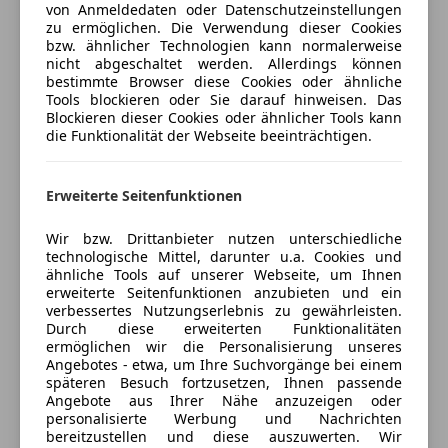
von Anmeldedaten oder Datenschutzeinstellungen
Ausstattung:
zu ermöglichen. Die Verwendung dieser Cookies
Mitternachtsblau Metallic
bzw. ähnlicher Technologien kann normalerweise
Jetzt berechnen
nicht abgeschaltet werden. Allerdings können
Innenausstattung Vollleder schwarz
bestimmte Browser diese Cookies oder ähnliche
Automatikgetriebe
Tools blockieren oder Sie darauf hinweisen. Das
4,6 L V8 Motor 221kW
Blockieren dieser Cookies oder ähnlicher Tools kann
die Funktionalität der Webseite beeinträchtigen.
Heckantrieb
Verkäufer
Händler
Scheinwerfer Reinigungsanlage
Radio
Tirol Cars MP GmbH
Erweiterte Seitenfunktionen
Fensterheber elektrisch
5
Sterne
Sternebewertung 5 von 5
Drehzahlmesser
Wir bzw. Drittanbieter nutzen unterschiedliche
(99% Weiterempfehlungen)
technologische Mittel, darunter u.a. Cookies und
Temperaturanzeige
Anbieter auf AutoScout24 seit 2014
ähnliche Tools auf unserer Webseite, um Ihnen
Tageskilometerzähler
erweiterte Seitenfunktionen anzubieten und ein
Tankanzeige
Nach Vereinbarung
verbessertes Nutzungserlebnis zu gewährleisten.
Durch diese erweiterten Funktionalitäten
Armatuerntafel mit 4 Rundinstrumenten
Geschlossen
ermöglichen wir die Personalisierung unseres
Heckscheibenheizung
Angebotes - etwa, um Ihre Suchvorgänge bei einem
Öffnet um 8:30
Sportlenkrad Leder
späteren Besuch fortzusetzen, Ihnen passende
Burgenlandstraße 8 a
,
Angebote aus Ihrer Nähe anzuzeigen oder
Zentralverriegelung
6020 Innsbruck, AT
personalisierte Werbung und Nachrichten
Sicherheitsgurte
bereitzustellen und diese auszuwerten. Wir