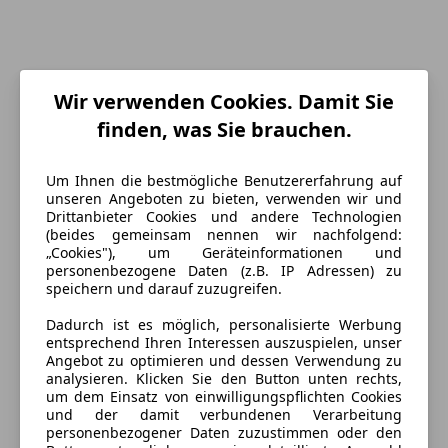
Wir verwenden Cookies. Damit Sie
finden, was Sie brauchen.
Um Ihnen die bestmögliche Benutzererfahrung auf
unseren Angeboten zu bieten, verwenden wir und
Drittanbieter Cookies und andere Technologien
(beides gemeinsam nennen wir nachfolgend:
„Cookies"), um Geräteinformationen und
personenbezogene Daten (z.B. IP Adressen) zu
Energieverbrauch
speichern und darauf zuzugreifen.
Dadurch ist es möglich, personalisierte Werbung
Schadstoffklasse
Euro 1
entsprechend Ihren Interessen auszuspielen, unser
Angebot zu optimieren und dessen Verwendung zu
Kraftstoff
Benzin
analysieren. Klicken Sie den Button unten rechts,
um dem Einsatz von einwilligungspflichten Cookies
CO₂-Emissionen
123 g/km (komb.)
und der damit verbundenen Verarbeitung
personenbezogener Daten zuzustimmen oder den