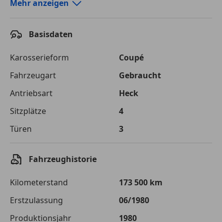
Autokredit-Rechner von durchblicker.at
Mehr anzeigen
Einfach Rate berechnen und günstige Konditionen
finden!
Basisdaten
Autokredit vergleichen
Karosserieform
Coupé
Laufzeit
120 Monate
Fahrzeugart
Gebraucht
Antriebsart
Heck
Kreditbetrag
€ 20 000,-
Sitzplätze
4
Zu zahlender
€ 28 176,-
Gesamtbetrag
Türen
3
Einberechnete Gebühren
€ 0,-
Fahrzeughistorie
Effektivzinsatz
7,50 %
Kilometerstand
173 500 km
Sollzinssatz
7,25 %
Erstzulassung
06/1980
Monatliche Rate
€ 234,80
Produktionsjahr
1980