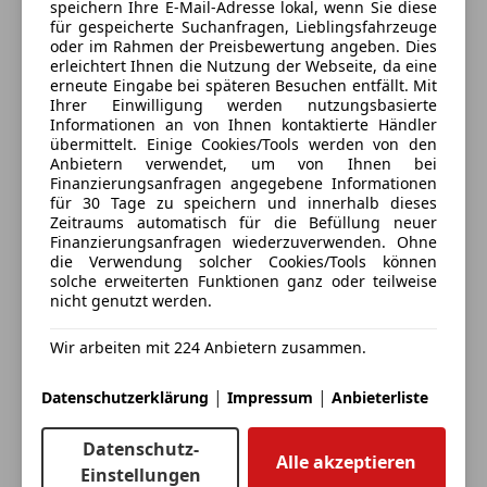
Nebelschlussleuchte
speichern Ihre E-Mail-Adresse lokal, wenn Sie diese
Kontakt
für gespeicherte Suchanfragen, Lieblingsfahrzeuge
Analoguhr
Michael Plunser
oder im Rahmen der Preisbewertung angeben. Dies
Öldruckanzeige
erleichtert Ihnen die Nutzung der Webseite, da eine
Fernlichtschalter
erneute Eingabe bei späteren Besuchen entfällt. Mit
Alle Fahrzeuge des Anbieters
Ihrer Einwilligung werden nutzungsbasierte
Durchschnittlsverbrauchsanzeige
Informationen an von Ihnen kontaktierte Händler
Innenraumgebläse mehrstufig
übermittelt. Einige Cookies/Tools werden von den
Warnblinkanlage
Anbietern verwendet, um von Ihnen bei
Anbieter kontaktieren
Finanzierungsanfragen angegebene Informationen
Sportfahrwerk
für 30 Tage zu speichern und innerhalb dieses
Tankdeckel versperrbar
Deine Nachricht
Zeitraums automatisch für die Befüllung neuer
Kühlwassertemperaturanzeige
Finanzierungsanfragen wiederzuverwenden. Ohne
die Verwendung solcher Cookies/Tools können
Armaturenbrett beledert
solche erweiterten Funktionen ganz oder teilweise
Mittelkonsole beledert
nicht genutzt werden.
Scheinwerferreinigungsanlage
Klimaanlage
Wir arbeiten mit 224 Anbietern zusammen.
|
|
Zustand:
Datenschutzerklärung
Impressum
Anbieterliste
gepflegter Zustand
Datenschutz-
Wertsteigerungspotential
Alle akzeptieren
Eintauschwagen: Kaufen und verkaufen in nur einem
Einstellungen
Ohne gültiges Pickerl, aber Fahrbereit