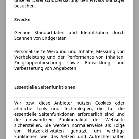
unserer Datenschutzerklärung den Privacy Manager
Nebelscheinwerfer
*Unser Service für Sie:
besuchen.
Servolenkung
*Fahrzeugzustellung Österreichweit Gratis
Traktionskontrolle
*Fahrzeugbesichtigungen interaktiv via
Zwecke
Wegfahrsperre
Facetime/WhatsApp
Zentralverriegelung
Genaue Standortdaten und Identifikation durch
*Hochauflösendes Onlinefotoalbum für jedes
Scannen von Endgeräten
Fahrzeug
Extras
*Komplette Kaufabwicklung online möglich
Personalisierte Werbung und Inhalte, Messung von
Alufelgen
*Finanzierungen sind auch ohne Anzahlung möglich*
Werbeleistung und der Performance von Inhalten,
Mehr anzeigen
Reserverad
Zielgruppenforschung sowie Entwicklung und
*Besichtigungen sind ausschließlich nach
Verbesserung von Angeboten
Scheinwerferreinigung
Terminvereinbarung möglich*
Versicherung
Sportfahrwerk
*Fahrzeuge stehen in einer sicher versperrten
Sportpaket
Garage*
Essentielle Seitenfunktionen
Kfz-Versicherung
Sportsitze
*Gerne bieten wir Ihnen ein Garantiepaket bis zu 24
Monaten an*
Wir bzw. diese Anbieter nutzen Cookies oder
Versicherungsschutz an Ihre Bedürfnisse
ähnliche Tools und Technologien, die für die
essentielle Seitenfunktionen erforderlich sind und
anpassen
*Tirol Cars MP Gmbh
die einwandfreie Funktionalität der Webseite
*0043512/309903
Freischaden-Gutschein ab Stufe 0
sicherstellen. Sie werden normalerweise als Folge
*office@tirol-cars.at
von Nutzeraktivitäten genutzt, um wichtige
Auto einfach online versichern & Rabatt holen
Funktionen wie das Setzen und Aufrechterhalten