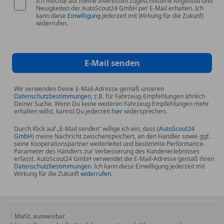
Ich möchte auf meine Interessen zugeschnittene Angebote und
Neuigkeiten der AutoScout24 GmbH per E-Mail erhalten. Ich
*Verkauf im Kundenauftrag unter Ausschluss der
kann diese
Einwilligung
jederzeit mit Wirkung für die Zukunft
Sachmängelhaftung.
widerrufen.
Serienausstattungen:
E-Mail senden
*Getriebe 5-Gg.
Wir verwenden Deine E-Mail-Adresse gemäß unseren
Datenschutzbestimmungen
, z.B. für Fahrzeug-Empfehlungen ähnlich
Deiner Suche. Wenn Du keine weiteren Fahrzeug-Empfehlungen mehr
erhalten willst, kannst Du jederzeit
hier
widersprechen.
Durch Klick auf „E-Mail senden“ willige ich ein, dass (
AutoScout24
GmbH
) meine Nachricht zwischenspeichert, an den Händler sowie ggf.
seine Kooperationspartner weiterleitet und bestimmte Performance-
Parameter des Händlers zur Verbesserung des Kundenerlebnisses
erfasst. AutoScout24 GmbH verwendet die E-Mail-Adresse gemäß ihren
Datenschutzbestimmungen
. Ich kann diese Einwilligung jederzeit mit
Wirkung für die Zukunft
widerrufen
.
MwSt. ausweisbar