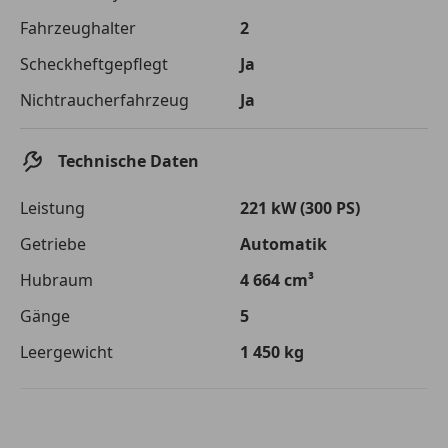
Die tatsächlichen Konditionen sind abhängig von Ihrer Bonität sowie
Fahrzeughalter
2
von der von Ihnen gewählten Bank. Rückzahlungszeitraum 1-10
Jahre. Zinsspanne Sollzinssatz: 2,90% - 14,90%.
Scheckheftgepflegt
Ja
Jetzt berechnen
Nichtraucherfahrzeug
Ja
Technische Daten
Leistung
221 kW (300 PS)
Getriebe
Automatik
Hubraum
4 664 cm³
Gänge
5
Leergewicht
1 450 kg