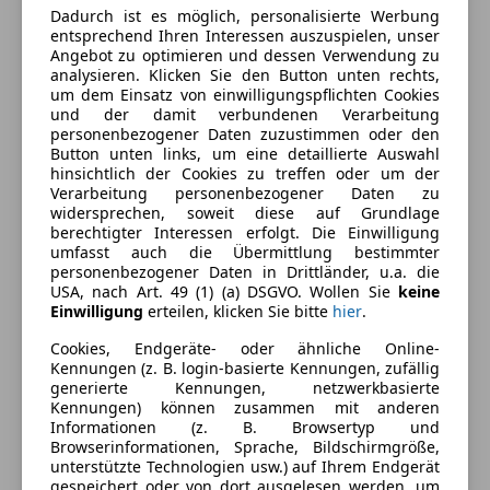
Dadurch ist es möglich, personalisierte Werbung
entsprechend Ihren Interessen auszuspielen, unser
Angebot zu optimieren und dessen Verwendung zu
analysieren. Klicken Sie den Button unten rechts,
um dem Einsatz von einwilligungspflichten Cookies
und der damit verbundenen Verarbeitung
personenbezogener Daten zuzustimmen oder den
Button unten links, um eine detaillierte Auswahl
hinsichtlich der Cookies zu treffen oder um der
Verarbeitung personenbezogener Daten zu
widersprechen, soweit diese auf Grundlage
berechtigter Interessen erfolgt. Die Einwilligung
umfasst auch die Übermittlung bestimmter
personenbezogener Daten in Drittländer, u.a. die
USA, nach Art. 49 (1) (a) DSGVO. Wollen Sie
keine
Einwilligung
erteilen, klicken Sie bitte
hier
.
Energieverbrauch
Cookies, Endgeräte- oder ähnliche Online-
Kennungen (z. B. login-basierte Kennungen, zufällig
generierte Kennungen, netzwerkbasierte
Kraftstoff
Benzin
Kennungen) können zusammen mit anderen
Informationen (z. B. Browsertyp und
Kraftstoffverbrauch
7,90
l/100 km (komb.)
Browserinformationen, Sprache, Bildschirmgröße,
unterstützte Technologien usw.) auf Ihrem Endgerät
gespeichert oder von dort ausgelesen werden, um