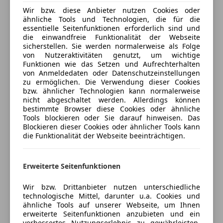
MP3
Verkäufer
Privat
Wir bzw. diese Anbieter nutzen Cookies oder
Radio
ähnliche Tools und Technologien, die für die
Soundsystem
8720 Knittelfeld, AT
essentielle Seitenfunktionen erforderlich sind und
USB
die einwandfreie Funktionalität der Webseite
sicherstellen. Sie werden normalerweise als Folge
W-Lan / Wifi Hotspot
Kontakt
von Nutzeraktivitäten genutzt, um wichtige
Funktionen wie das Setzen und Aufrechterhalten
Sicherheit
von Anmeldedaten oder Datenschutzeinstellungen
zu ermöglichen. Die Verwendung dieser Cookies
ABS
Anbieter kontaktieren
bzw. ähnlicher Technologien kann normalerweise
Alarmanlage
nicht abgeschaltet werden. Allerdings können
Beifahrerairbag
bestimmte Browser diese Cookies oder ähnliche
Deine Nachricht
Tools blockieren oder Sie darauf hinweisen. Das
Bi-Xenon Scheinwerfer
Blockieren dieser Cookies oder ähnlicher Tools kann
ESP
die Funktionalität der Webseite beeinträchtigen.
Fahrerairbag
Fernlichtassistent
Erweiterte Seitenfunktionen
Isofix
Kopfairbag
Wir bzw. Drittanbieter nutzen unterschiedliche
LED-Tagfahrlicht
technologische Mittel, darunter u.a. Cookies und
Reifendruckkontrollsystem
ähnliche Tools auf unserer Webseite, um Ihnen
erweiterte Seitenfunktionen anzubieten und ein
Seitenairbag
verbessertes Nutzungserlebnis zu gewährleisten.