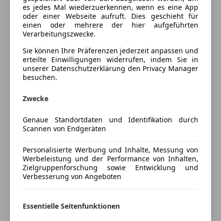
Ausstattung
es jedes Mal wiederzuerkennen, wenn es eine App
oder einer Webseite aufruft. Dies geschieht für
einen oder mehrere der hier aufgeführten
Komfort
Mehr anzeigen
Verarbeitungszwecke.
Einparkhilfe
Sie können Ihre Präferenzen jederzeit anpassen und
Einparkhilfe selbstlenkendes System
Versicherung
erteilte Einwilligungen widerrufen, indem Sie in
Einparkhilfe Sensoren hinten
unserer Datenschutzerklärung den Privacy Manager
besuchen.
Elektrische Fensterheber
Kfz-Versicherung
Elektrische Seitenspiegel
Zwecke
Elektrische Sitze
Versicherungsschutz an Ihre Bedürfnisse
Getönte Scheiben
anpassen
Genaue Standortdaten und Identifikation durch
Klimaautomatik
Scannen von Endgeräten
Freischaden-Gutschein ab Stufe 0
Navigationssystem
Start/Stop-Automatik
Personalisierte Werbung und Inhalte, Messung von
Auto einfach online versichern & Rabatt holen
Werbeleistung und der Performance von Inhalten,
Windschott (für Cabrio)
Zielgruppenforschung sowie Entwicklung und
Verbesserung von Angeboten
Unterhaltung/Media
Jetzt berechnen
Bluetooth
Essentielle Seitenfunktionen
CD