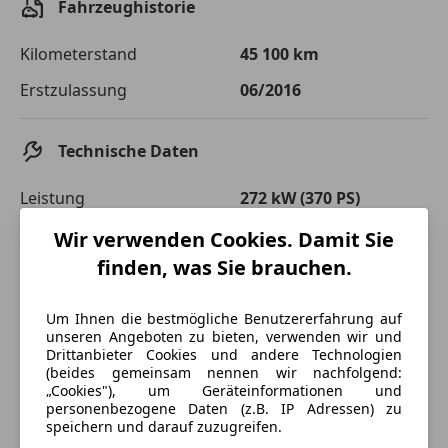
Fahrzeughistorie
Einberechnete Gebühren
€ 0,-
Kilometerstand
45 100 km
Effektivzinsatz
7,50 %
Erstzulassung
06/2016
Sollzinssatz
7,25 %
Monatliche Rate
€ 880,51
Technische Daten
Die tatsächlichen Konditionen sind abhängig von Ihrer Bonität sowie
Leistung
272 kW (370 PS)
von der von Ihnen gewählten Bank. Rückzahlungszeitraum 1-10
Jahre. Zinsspanne Sollzinssatz: 2,90% - 14,90%.
Getriebe
Automatik
Wir verwenden Cookies. Damit Sie
Jetzt berechnen
finden, was Sie brauchen.
Hubraum
2 981 cm³
Gänge
7
Um Ihnen die bestmögliche Benutzererfahrung auf
unseren Angeboten zu bieten, verwenden wir und
Zylinder
6
Drittanbieter Cookies und andere Technologien
(beides gemeinsam nennen wir nachfolgend:
Leergewicht
1 990 kg
„Cookies"), um Geräteinformationen und
personenbezogene Daten (z.B. IP Adressen) zu
speichern und darauf zuzugreifen.