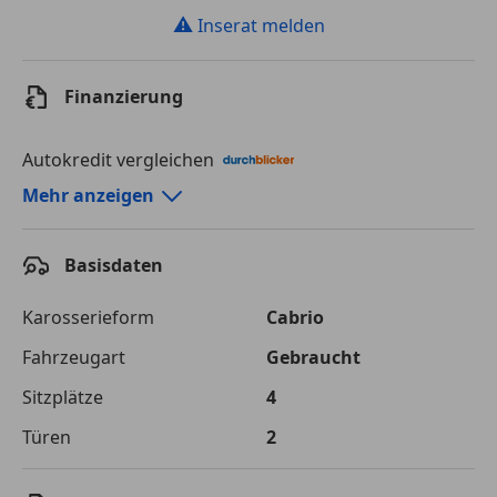
⚠
Inserat melden
Finanzierung
Autokredit vergleichen
Autokredit-Rechner von durchblicker.at
Mehr anzeigen
Einfach Rate berechnen und günstige Konditionen
finden!
Basisdaten
Autokredit vergleichen
Karosserieform
Cabrio
Laufzeit
120 Monate
Fahrzeugart
Gebraucht
Sitzplätze
4
Kreditbetrag
€ 75 000,-
Türen
2
Zu zahlender
€ 105 661,-
Gesamtbetrag