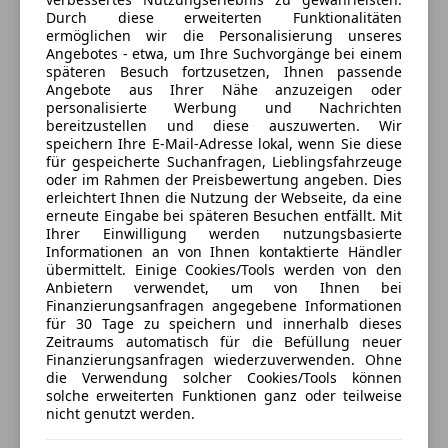
3 ähnliche Fahrzeuge gefunden
Servolenkung
Durch diese erweiterten Funktionalitäten
Ich erlaube den Händlern dieser
Traktionskontrolle
ermöglichen wir die Personalisierung unseres
Fahrzeuge mich zu kontaktieren.
Angebotes - etwa, um Ihre Suchvorgänge bei einem
Wegfahrsperre
späteren Besuch fortzusetzen, Ihnen passende
Zentralverriegelung mit Funkfernbedienung
Angebote aus Ihrer Nähe anzuzeigen oder
Dein Name
personalisierte Werbung und Nachrichten
Extras
bereitzustellen und diese auszuwerten. Wir
speichern Ihre E-Mail-Adresse lokal, wenn Sie diese
Alufelgen
für gespeicherte Suchanfragen, Lieblingsfahrzeuge
Elektronische Parkbremse
oder im Rahmen der Preisbewertung angeben. Dies
Deine E-Mail
erleichtert Ihnen die Nutzung der Webseite, da eine
Scheinwerferreinigung
erneute Eingabe bei späteren Besuchen entfällt. Mit
Spoiler
Ihrer Einwilligung werden nutzungsbasierte
Sportsitze
Informationen an von Ihnen kontaktierte Händler
übermittelt. Einige Cookies/Tools werden von den
Sprachsteuerung
Deine Telefonnummer (optional)
Anbietern verwendet, um von Ihnen bei
Finanzierungsanfragen angegebene Informationen
für 30 Tage zu speichern und innerhalb dieses
Zeitraums automatisch für die Befüllung neuer
Finanzierungsanfragen wiederzuverwenden. Ohne
Ich möchte auf meine Interessen zugeschnittene Angebote und
Neuigkeiten der AutoScout24 GmbH per E-Mail erhalten. Ich
die Verwendung solcher Cookies/Tools können
kann diese
Einwilligung
jederzeit mit Wirkung für die Zukunft
solche erweiterten Funktionen ganz oder teilweise
widerrufen.
nicht genutzt werden.