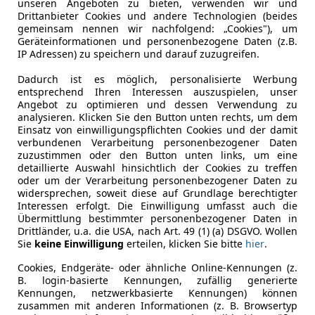
unseren Angeboten zu bieten, verwenden wir und
Drittanbieter Cookies und andere Technologien (beides
Letzte Inspektion
03/2026
gemeinsam nennen wir nachfolgend: „Cookies"), um
Geräteinformationen und personenbezogene Daten (z.B.
Fahrzeughalter
3
IP Adressen) zu speichern und darauf zuzugreifen.
Scheckheftgepflegt
Ja
Dadurch ist es möglich, personalisierte Werbung
entsprechend Ihren Interessen auszuspielen, unser
Nichtraucherfahrzeug
Ja
Angebot zu optimieren und dessen Verwendung zu
analysieren. Klicken Sie den Button unten rechts, um dem
Einsatz von einwilligungspflichten Cookies und der damit
Leistung
382 kW (51
verbundenen Verarbeitung personenbezogener Daten
zuzustimmen oder den Button unten links, um eine
Getriebe
Automati
detaillierte Auswahl hinsichtlich der Cookies zu treffen
oder um der Verarbeitung personenbezogener Daten zu
Hubraum
3 996 cm³
widersprechen, soweit diese auf Grundlage berechtigter
Interessen erfolgt. Die Einwilligung umfasst auch die
Gänge
7
Übermittlung bestimmter personenbezogener Daten in
Drittländer, u.a. die USA, nach Art. 49 (1) (a) DSGVO. Wollen
Zylinder
6
Sie
keine Einwilligung
erteilen, klicken Sie bitte
hier
.
Cookies, Endgeräte- oder ähnliche Online-Kennungen (z.
B. login-basierte Kennungen, zufällig generierte
Kennungen, netzwerkbasierte Kennungen) können
zusammen mit anderen Informationen (z. B. Browsertyp