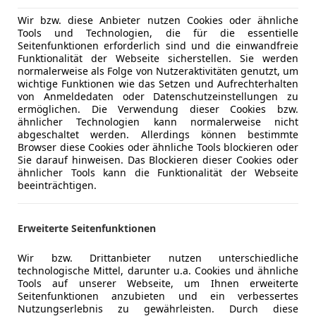
Berganfahr
ng
Außenfarbe
Grün
Einparkhilf
Wir bzw. diese Anbieter nutzen Cookies oder ähnliche
Tools und Technologien, die für die essentielle
Einparkhil
Farbe laut Hersteller
Lizardgrü
Seitenfunktionen erforderlich sind und die einwandfreie
Elektrisch
Funktionalität der Webseite sicherstellen. Sie werden
Lackierung
Andere
Elektrische
normalerweise als Folge von Nutzeraktivitäten genutzt, um
wichtige Funktionen wie das Setzen und Aufrechterhalten
Elektrische
Farbe der Innenausstattung
Schwarz
von Anmeldedaten oder Datenschutzeinstellungen zu
Klimaanla
ermöglichen. Die Verwendung dieser Cookies bzw.
Innenausstattung
Teilleder
Lederlenk
ähnlicher Technologien kann normalerweise nicht
abgeschaltet werden. Allerdings können bestimmte
Lichtsenso
Browser diese Cookies oder ähnliche Tools blockieren oder
Navigatio
Sie darauf hinweisen. Das Blockieren dieser Cookies oder
Porsche 911 GT3 RS (991.2) – Radikalität in ihrer
Regensens
ähnlicher Tools kann die Funktionalität der Webseite
beeinträchtigen.
Tempomat
Es gibt kompromisslose Fahrzeuge. Und es gibt jene
wurden, um jedem zu gefallen – sondern um Grenze
Unterhaltung/Media
Android A
Erweiterte Seitenfunktionen
Porsche 911 GT3 RS der Generation 991.2 gehört exak
Apple CarP
Bluetooth
Wir bzw. Drittanbieter nutzen unterschiedliche
Wir freuen uns, Ihnen einen außergewöhnlichen GT3
Bordcompu
technologische Mittel, darunter u.a. Cookies und ähnliche
der Präsentationsfarbe Lizardgrün und mit einer Kon
CD
Tools auf unserer Webseite, um Ihnen erweiterte
Seitenfunktionen anzubieten und ein verbessertes
kompromisslosen Charakter dieses Fahrzeugs perfekt
Freisprech
Nutzungserlebnis zu gewährleisten. Durch diese
Stand vermittelt dieser RS eine Präsenz, die unmissv