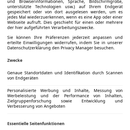
und Browserinformationen, Sprache, Bildschirmgröße,
unterstützte Technologien usw.) auf Ihrem Endgerät
gespeichert oder von dort ausgelesen werden, um es
jedes Mal wiederzuerkennen, wenn es eine App oder einer
Webseite aufruft. Dies geschieht für einen oder mehrere
der hier aufgeführten Verarbeitungszwecke.
Sie können Ihre Präferenzen jederzeit anpassen und
erteilte Einwilligungen widerrufen, indem Sie in unserer
Datenschutzerklärung den Privacy Manager besuchen.
Zwecke
Genaue Standortdaten und Identifikation durch Scannen
von Endgeräten
Kraftstoff
Benzin
Personalisierte Werbung und Inhalte, Messung von
Werbeleistung und der Performance von Inhalten,
CO₂-Emissionen
308 g/km 
Zielgruppenforschung sowie Entwicklung und
Verbesserung von Angeboten
Komfort
2-Zonen-K
Mehr anzeigen
Essentielle Seitenfunktionen
Armlehne