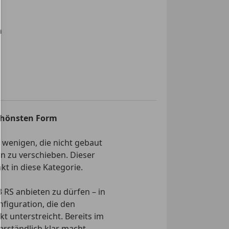
assistent
e
fe Rückfahrkamera
n
e Fensterheber
 Seitenspiegel
 Sitze
ge
rad
r
nssystem
 schönsten Form
or
 wenigen, die nicht gebaut
n zu verschieben. Dieser
uto
t in diese Kategorie.
lay
 RS anbieten zu dürfen – in
ter
figuration, die den
 unterstreicht. Bereits im
einrichtung
erständlich klar macht,