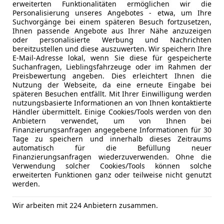
MP3
erweiterten Funktionalitäten ermöglichen wir die
worum es hier geht: maximale Fahrdynamik ohne 
Radio
Mehr anzeigen
Personalisierung unseres Angebotes - etwa, um Ihre
Suchvorgänge bei einem späteren Besuch fortzusetzen,
Soundsys
Ihnen passende Angebote aus Ihrer Nähe anzuzeigen
Der 991.2 GT3 RS gilt für viele Enthusiasten als eine
USB
oder personalisierte Werbung und Nachrichten
RS-Modelle. Ein hochdrehender 4,0-Liter-Saugmotor 
Volldigita
bereitzustellen und diese auszuwerten. Wir speichern Ihre
E-Mail-Adresse lokal, wenn Sie diese für gespeicherte
klarer Nähe zum Motorsport. 9.000 U/min, unmitte
Sicherheit
ABS
Suchanfragen, Lieblingsfahrzeuge oder im Rahmen der
Intensität, die moderne Turbomotoren nur schwer 
Preisbewertung angeben. Dies erleichtert Ihnen die
Alarmanla
künstliches Erlebnis – sondern echtes Feedback. Roh
Nutzung der Webseite, da eine erneute Eingabe bei
Beifahrera
späteren Besuchen entfällt. Mit Ihrer Einwilligung werden
ehrlich.
Bi-Xenon S
nutzungsbasierte Informationen an von Ihnen kontaktierte
Händler übermittelt. Einige Cookies/Tools werden von den
Blendfreies
Unser Exemplar stammt aus gepflegtem Vorbesitz un
Anbietern verwendet, um von Ihnen bei
ESP
Finanzierungsanfragen angegebene Informationen für 30
außergewöhnlich schönem Zustand. Besonders bemer
Fahrerairb
Tage zu speichern und innerhalb dieses Zeitraums
sogar noch die erste Bereifung montiert – ein Detail
automatisch für die Befüllung neuer
Fernlichtas
entsprechend behutsame Nutzung unterstreicht. Au
Finanzierungsanfragen wiederzuverwenden. Ohne die
Kopfairba
Verwendung solcher Cookies/Tools können solche
Reifen selbstverständlich gerne vor Auslieferung.
Kurvenlich
erweiterten Funktionen ganz oder teilweise nicht genutzt
werden.
LED-Schei
Soeben wurde zudem ein frisches Service bei Porsc
LED-Tagfah
dessen wurde auch die Porsche Werksgarantie bis 20
Wir arbeiten mit 224 Anbietern zusammen.
Notrufsys
Beleg für die Qualität und den Pflegezustand dieses
Kfz-Versicherung
Reifendruc