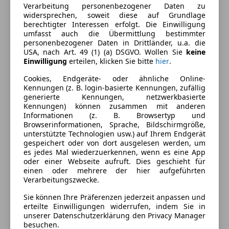
Verarbeitung personenbezogener Daten zu
Armlehne
widersprechen, soweit diese auf Grundlage
berechtigter Interessen erfolgt. Die Einwilligung
Berganfahrassistent
Farbe und Innenausstattung
umfasst auch die Übermittlung bestimmter
Einparkhilfe
personenbezogener Daten in Drittländer, u.a. die
Einparkhilfe Rückfahrkamera
Außenfarbe
Schwarz
USA, nach Art. 49 (1) (a) DSGVO. Wollen Sie
keine
Einwilligung
erteilen, klicken Sie bitte
hier
.
Einparkhilfe Sensoren hinten
Farbe laut Hersteller
TieAschwarzmetallic
Elektrische Fensterheber
Cookies, Endgeräte- oder ähnliche Online-
Elektrische Seitenspiegel
Kennungen (z. B. login-basierte Kennungen, zufällig
Lackierung
Metallic
generierte Kennungen, netzwerkbasierte
Getönte Scheiben
Kennungen) können zusammen mit anderen
Farbe der
Schwarz
Klimaautomatik
Informationen (z. B. Browsertyp und
Innenausstattung
Lederlenkrad
Browserinformationen, Sprache, Bildschirmgröße,
unterstützte Technologien usw.) auf Ihrem Endgerät
Lichtsensor
Innenausstattung
Teilleder
gespeichert oder von dort ausgelesen werden, um
Multifunktionslenkrad
es jedes Mal wiederzuerkennen, wenn es eine App
Navigationssystem
oder einer Webseite aufruft. Dies geschieht für
Fahrzeugbeschreibung
einen oder mehrere der hier aufgeführten
Regensensor
Verarbeitungszwecke.
Sitzheizung
FINANZIERUNG mit oder OHNE Anzahlung
Tempomat
Sie können Ihre Präferenzen jederzeit anpassen und
möglich:
erteilte Einwilligungen widerrufen, indem Sie in
Unterhaltung/Media
unserer Datenschutzerklärung den Privacy Manager
besuchen.