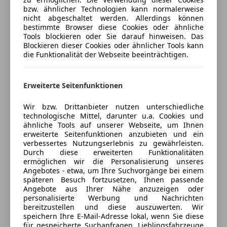
-ISOFIX-BeAestigungssystem
Fernlichtassistent
bzw. ähnlicher Technologien kann normalerweise
-Touring-Paket Exterieur in Schwarz
nicht abgeschaltet werden. Allerdings können
Kurvenlicht
Jetzt berechnen
bestimmte Browser diese Cookies oder ähnliche
-HD-Matrix LED-Hauptscheinwerfer abgedunkelt
LED-Scheinwerfer
Tools blockieren oder Sie darauf hinweisen. Das
Exclusive Manufaktur
LED-Tagfahrlicht
Blockieren dieser Cookies oder ähnlicher Tools kann
-Exclusive Design Heckleuchten Exclusive Manufaktur
die Funktionalität der Webseite beeinträchtigen.
Seitenairbag
-Privacy-Verglasung
Verkäufer
Händler
Tagfahrlicht
-Interieur-Paket lackiert in Exterieurfarbe mit Akzent
Traktionskontrolle
Erweiterte Seitenfunktionen
in Schwarz
Marko GmbH
Verkehrszeichenerkennung
-Sicherheitsgurte racinggelb Exclusive Manufaktur
Voll-LED Scheinwerfer
Wir bzw. Drittanbieter nutzen unterschiedliche
5
Sterne
Sternebewertung 5 von 5
-Dachhimmel sowie Verkleidung A-/B-/C-Säule in
technologische Mittel, darunter u.a. Cookies und
Wegfahrsperre
(97% Weiterempfehlungen)
ähnliche Tools auf unserer Webseite, um Ihnen
Race-Tex schwarz
Zentralverriegelung
Anbieter auf AutoScout24 seit 2017
erweiterte Seitenfunktionen anzubieten und ein
-Liftsystem Vorderachse
Zentralverriegelung mit Funkfernbedienung
verbessertes Nutzungserlebnis zu gewährleisten.
Mienekugelweg 6
,
-Chrono Paket
Durch diese erweiterten Funktionalitäten
9900 Lienz, AT
Extras
ermöglichen wir die Personalisierung unseres
-Bremssättel lackiert in Schwarz (hochglanz) Exclusive
Angebotes - etwa, um Ihre Suchvorgänge bei einem
Manufaktur
Alufelgen (21")
späteren Besuch fortzusetzen, Ihnen passende
Kontakt
-90 Liter Kraftstofftank
Angebote aus Ihrer Nähe anzuzeigen oder
Ambientebeleuchtung
personalisierte Werbung und Nachrichten
-Licht-Design-Paket
Daniel Marko
Elektronische Parkbremse
bereitzustellen und diese auszuwerten. Wir
-BOSE® Surround Sound-System
Schaltwippen
speichern Ihre E-Mail-Adresse lokal, wenn Sie diese
-Hinterachslenkung mit Sportabstimmung
für gespeicherte Suchanfragen, Lieblingsfahrzeuge