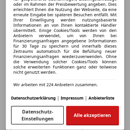
Alle Fahrzeuge des Anbieters
Spoiler
oder im Rahmen der Preisbewertung angeben. Dies
-PASM Sportfahrwerk
Sportfahrwerk
erleichtert Ihnen die Nutzung der Webseite, da eine
-Matrix LED-Hauptscheinwerfer
Sportpaket
erneute Eingabe bei späteren Besuchen entfällt. Mit
Anbieter kontaktieren
-Windschutzscheibe mit Graukeil
Ihrer Einwilligung werden nutzungsbasierte
Sportsitze
Informationen an von Ihnen kontaktierte Händler
-Rückfahrkamera
Sprachsteuerung
übermittelt. Einige Cookies/Tools werden von den
Deine Nachricht
uvm.
Touchscreen
Anbietern verwendet, um von Ihnen bei
Finanzierungsanfragen angegebene Informationen
für 30 Tage zu speichern und innerhalb dieses
Zeitraums automatisch für die Befüllung neuer
-Eintausch möglich auf Anfrage
Finanzierungsanfragen wiederzuverwenden. Ohne
-Zustellung möglich auf Anfrage
die Verwendung solcher Cookies/Tools können
solche erweiterten Funktionen ganz oder teilweise
nicht genutzt werden.
Für Fragen stehen wir Ihnen gerne jederzeit zur
Wir arbeiten mit 224 Anbietern zusammen.
Verfügung!
Eintauschwagen: Kaufen und verkaufen in nur einem
|
|
Datenschutzerklärung
Impressum
Anbieterliste
Schritt
Kontaktdaten:
Datenschutz-
Alle akzeptieren
Marko GmbH
Ich möchte mein Auto in Zahlung geben
Einstellungen
A-9900 Lienz
(unverbindlich).