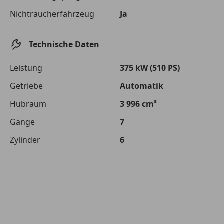
Die tatsächlichen Konditionen sind abhängig von Ihrer Bonität sowie
Nichtraucherfahrzeug
Ja
von der von Ihnen gewählten Bank. Rückzahlungszeitraum 1-10
Jahre. Zinsspanne Sollzinssatz: 2,90% - 14,90%.
Jetzt berechnen
Technische Daten
Leistung
375 kW (510 PS)
Getriebe
Automatik
Hubraum
3 996 cm³
Gänge
7
Zylinder
6