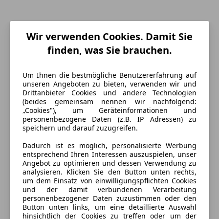
Wir verwenden Cookies. Damit Sie
finden, was Sie brauchen.
Um Ihnen die bestmögliche Benutzererfahrung auf
unseren Angeboten zu bieten, verwenden wir und
Drittanbieter Cookies und andere Technologien
(beides gemeinsam nennen wir nachfolgend:
Energieverbrauch
„Cookies"), um Geräteinformationen und
personenbezogene Daten (z.B. IP Adressen) zu
Schadstoffklasse
Euro 6e
speichern und darauf zuzugreifen.
Kraftstoff
Benzin
Dadurch ist es möglich, personalisierte Werbung
entsprechend Ihren Interessen auszuspielen, unser
CO₂-Emissionen
312 g/km (komb.)
Angebot zu optimieren und dessen Verwendung zu
analysieren. Klicken Sie den Button unten rechts,
um dem Einsatz von einwilligungspflichten Cookies
und der damit verbundenen Verarbeitung
Ausstattung
personenbezogener Daten zuzustimmen oder den
Button unten links, um eine detaillierte Auswahl
Komfort
Mehr anzeigen
hinsichtlich der Cookies zu treffen oder um der