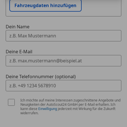
Tel.: 0676/9400033
Fahrzeugdaten hinzufügen
Besichtigung nach Terminvereinbarung
Alle Angaben sind unverbindliche Beschreibungen.
Dein Name
Sie stellen keine zugesicherten Eigenschaften dar.
Wir als Marko GmbH haften nicht für Irrtümer,
Eingabefehler/Datentransfer Fehler
Der Zwischenverkauf, Schreibfehler und Irrtümer
Deine E-Mail
vorbehalten!
Deine Telefonnummer (optional)
Ich möchte auf meine Interessen zugeschnittene Angebote und
Neuigkeiten der AutoScout24 GmbH per E-Mail erhalten. Ich
kann diese
Einwilligung
jederzeit mit Wirkung für die Zukunft
widerrufen.