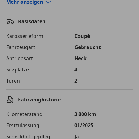
Autokredit-Rechner von durchblicker.at
Mehr anzeigen
Einfach Rate berechnen und günstige Konditionen
finden!
Basisdaten
Autokredit vergleichen
Karosserieform
Coupé
Laufzeit
120 Monate
Fahrzeugart
Gebraucht
Antriebsart
Heck
Kreditbetrag
€ 75 000,-
Sitzplätze
4
Zu zahlender
€ 105 661,-
Gesamtbetrag
Türen
2
Einberechnete Gebühren
€ 0,-
Fahrzeughistorie
Effektivzinsatz
7,50 %
Kilometerstand
3 800 km
Sollzinssatz
7,25 %
Erstzulassung
01/2025
Monatliche Rate
€ 880,51
Scheckheftgepflegt
Ja