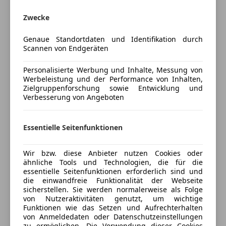
-50 / 50 Finanzierung
Apple CarPlay
-Drittelfinanzierung
Bluetooth
Zwecke
-Ratenfinanzierung
Bordcomputer
-Leasing
Genaue Standortdaten und Identifikation durch
DAB-Radio
Scannen von Endgeräten
Freisprecheinrichtung
Induktionsladen für Smartphones
Personalisierte Werbung und Inhalte, Messung von
Porsche 992.2 GT3 Touring
MP3
Werbeleistung und der Performance von Inhalten,
Mehr anzeigen
Zielgruppenforschung sowie Entwicklung und
Musikstreaming integriert
Verbesserung von Angeboten
Radio
Extras
:
Soundsystem
Versicherung
-tiefschwarzmetallic
USB
Essentielle Seitenfunktionen
-20-/21-Zoll 911 GT3 Aluminium Leichtbau-
Volldigitales Kombiinstrument
Kfz-Versicherung
Schmiederäder
W-Lan / Wifi Hotspot
Wir bzw. diese Anbieter nutzen Cookies oder
-Räder lackiert in Schwarz (seidenglanz)
ähnliche Tools und Technologien, die für die
Sicherheit
Versicherungsschutz an Ihre Bedürfnisse
-Innenausstattung mit erweiterten LederumAängen
essentielle Seitenfunktionen erforderlich sind und
anpassen
die einwandfreie Funktionalität der Webseite
schwarz mit Kontrast-farbe GT-silber
ABS
sicherstellen. Sie werden normalerweise als Folge
-Leichtbau Sportschalensitze (klappbar)
Freischaden-Gutschein ab Stufe 0
Beifahrerairbag
von Nutzeraktivitäten genutzt, um wichtige
-Hintersitzanlage
Funktionen wie das Setzen und Aufrechterhalten
ESP
Auto einfach online versichern & Rabatt holen
von Anmeldedaten oder Datenschutzeinstellungen
-Sitzheizung vorn
Fahrerairbag
zu ermöglichen. Die Verwendung dieser Cookies