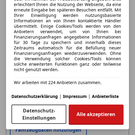
Notbremsassistent
-Sportabgasanlage (Endrohrblenden in schwarz)
erleichtert Ihnen die Nutzung der Webseite, da eine
Notrufsystem
Anbieter kontaktieren
-Licht-Design-Paket
erneute Eingabe bei späteren Besuchen entfällt. Mit
Reifendruckkontrollsystem
Ihrer Einwilligung werden nutzungsbasierte
-uvm.
Informationen an von Ihnen kontaktierte Händler
Deine Nachricht
Seitenairbag
übermittelt. Einige Cookies/Tools werden von den
Servolenkung
Anbietern verwendet, um von Ihnen bei
Spurhalteassistent
Finanzierungsanfragen angegebene Informationen
-Eintausch möglich auf Anfrage
für 30 Tage zu speichern und innerhalb dieses
Tagfahrlicht
-Zustellung möglich auf Anfrage
Zeitraums automatisch für die Befüllung neuer
Traktionskontrolle
Finanzierungsanfragen wiederzuverwenden. Ohne
Verkehrszeichenerkennung
die Verwendung solcher Cookies/Tools können
solche erweiterten Funktionen ganz oder teilweise
Voll-LED Scheinwerfer
Für Fragen stehen wir Ihnen gerne jederzeit zur
nicht genutzt werden.
Wegfahrsperre
Verfügung!
Zentralverriegelung
Wir arbeiten mit 224 Anbietern zusammen.
Zentralverriegelung mit Funkfernbedienung
Eintauschwagen: Kaufen und verkaufen in nur einem
Kontaktdaten:
|
|
Datenschutzerklärung
Impressum
Anbieterliste
Schritt
Extras
Marko GmbH
Alufelgen (21")
A-9900 Lienz
Datenschutz-
Ich möchte mein Auto in Zahlung geben
Alle akzeptieren
Ambientebeleuchtung
Tel.: 0676/9400033
Einstellungen
(unverbindlich).
Elektronische Parkbremse
Besichtigung nach Terminvereinbarung
Fahrzeugdaten hinzufügen
Innenspiegel automatisch abblendend