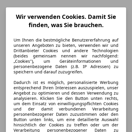
Wir verwenden Cookies. Damit Sie
finden, was Sie brauchen.
Um Ihnen die bestmögliche Benutzererfahrung auf
unseren Angeboten zu bieten, verwenden wir und
Drittanbieter Cookies und andere Technologien
(beides gemeinsam nennen wir nachfolgend:
„Cookies"), um Geräteinformationen und
Energieverbrauch
personenbezogene Daten (z.B. IP Adressen) zu
speichern und darauf zuzugreifen.
Schadstoffklasse
Euro 6e
Dadurch ist es möglich, personalisierte Werbung
Kraftstoff
Benzin
entsprechend Ihren Interessen auszuspielen, unser
Angebot zu optimieren und dessen Verwendung zu
CO₂-Emissionen
241 g/km (komb.)
analysieren. Klicken Sie den Button unten rechts,
um dem Einsatz von einwilligungspflichten Cookies
und der damit verbundenen Verarbeitung
personenbezogener Daten zuzustimmen oder den
Ausstattung
Button unten links, um eine detaillierte Auswahl
hinsichtlich der Cookies zu treffen oder um der
Komfort
Mehr anzeigen
Verarbeitung personenbezogener Daten zu