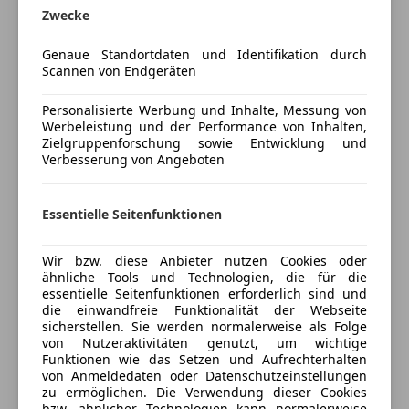
Schlüssellose Zentralverriegelung
-Leasing
Zwecke
Sitzheizung
Start/Stop-Automatik
Genaue Standortdaten und Identifikation durch
Scannen von Endgeräten
Tempomat
Porsche 911 992.2 Gts Cabiro
Umklappbarer Beifahrersitz
Personalisierte Werbung und Inhalte, Messung von
Windschott (für Cabrio)
Mehr anzeigen
Werbeleistung und der Performance von Inhalten,
Zielgruppenforschung sowie Entwicklung und
Ausstattung
:
Unterhaltung/Media
Verbesserung von Angeboten
-schiefergrau neo
Versicherung
Android Auto
-Race-Tex Ausstattung mit erweiterten
Apple CarPlay
Lederumfängen
Essentielle Seitenfunktionen
Kfz-Versicherung
Bluetooth
-20-/21-Zoll Carrera GTS Räder lackiert in Schwarz
Bordcomputer
(seidenglanz)
Wir bzw. diese Anbieter nutzen Cookies oder
DAB-Radio
Versicherungsschutz an Ihre Bedürfnisse
-Adaptive Sportsitze Plus (18-Wege, elektrisch) mit
ähnliche Tools und Technologien, die für die
Freisprecheinrichtung
anpassen
essentielle Seitenfunktionen erforderlich sind und
Memory-Paket
die einwandfreie Funktionalität der Webseite
MP3
-Porsche Active Suspension Management (PASM)
Freischaden-Gutschein ab Stufe 0
sicherstellen. Sie werden normalerweise als Folge
Musikstreaming integriert
-Servolenkung Plus
von Nutzeraktivitäten genutzt, um wichtige
Auto einfach online versichern & Rabatt holen
Radio
Funktionen wie das Setzen und Aufrechterhalten
-Bremssättel lackiert in Schwarz (hochglanz) Porsche
von Anmeldedaten oder Datenschutzeinstellungen
Soundsystem
Exclusive Manufaktur
zu ermöglichen. Die Verwendung dieser Cookies
USB
-84 Liter Kraftstofftank
bzw. ähnlicher Technologien kann normalerweise