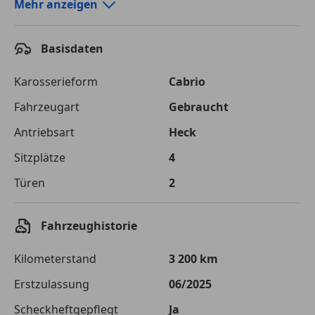
Autokredit-Rechner von durchblicker.at
Mehr anzeigen
Einfach Rate berechnen und günstige Konditionen
finden!
Basisdaten
Autokredit vergleichen
Karosserieform
Cabrio
Laufzeit
120 Monate
Fahrzeugart
Gebraucht
Antriebsart
Heck
Kreditbetrag
€ 75 000,-
Sitzplätze
4
Zu zahlender
€ 105 661,-
Gesamtbetrag
Türen
2
Einberechnete Gebühren
€ 0,-
Fahrzeughistorie
Effektivzinsatz
7,50 %
Kilometerstand
3 200 km
Sollzinssatz
7,25 %
Erstzulassung
06/2025
Monatliche Rate
€ 880,51
Scheckheftgepflegt
Ja