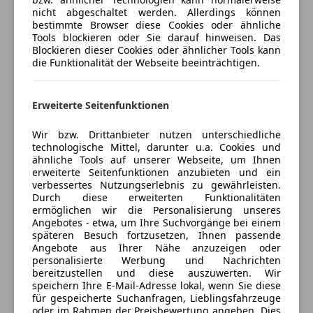
Jetzt berechnen
Volldigitales Kombiinstrument
nicht abgeschaltet werden. Allerdings können
-HD-Matrix LED-Hauptscheinwerfer abgedunkelt
bestimmte Browser diese Cookies oder ähnliche
W-Lan / Wifi Hotspot
Porsche Exclusive Manufaktur
Tools blockieren oder Sie darauf hinweisen. Das
-Exclusive Design Heckleuchten Porsche Exclusive
Blockieren dieser Cookies oder ähnlicher Tools kann
Sicherheit
die Funktionalität der Webseite beeinträchtigen.
Manufaktur
Verkäufer
Händler
ABS
-Windschutzscheibe mit Graukeil
Abstandstempomat
-Abstandsregeltempostat
Marko GmbH
Erweiterte Seitenfunktionen
Abstandswarner
-Komfortzugang
5
Sterne
Alarmanlage
Sternebewertung 5 von 5
-BOSE® Surround Sound-System
Wir bzw. Drittanbieter nutzen unterschiedliche
(97% Weiterempfehlungen)
Beifahrerairbag
technologische Mittel, darunter u.a. Cookies und
-Apple CarPlay
Anbieter auf AutoScout24 seit 2017
ähnliche Tools auf unserer Webseite, um Ihnen
ESP
-Alarmanlage inkl. Innenraumüberwachung
erweiterte Seitenfunktionen anzubieten und ein
Fahrerairbag
Mienekugelweg 6
,
-Licht-Design-Paket
verbessertes Nutzungserlebnis zu gewährleisten.
9900 Lienz, AT
Fernlichtassistent
Durch diese erweiterten Funktionalitäten
-Sport Chrono Paket
ermöglichen wir die Personalisierung unseres
Isofix
-Hinterachslenkung
Angebotes - etwa, um Ihre Suchvorgänge bei einem
Kontakt
Kurvenlicht
-SportDesign Paket mit SportDesign
späteren Besuch fortzusetzen, Ihnen passende
LED-Scheinwerfer
Angebote aus Ihrer Nähe anzuzeigen oder
Schwellerverkleidungen
Daniel Marko
personalisierte Werbung und Nachrichten
LED-Tagfahrlicht
-"PORSCHE" Schriftzug lackiert in Schwarz (matt)
bereitzustellen und diese auszuwerten. Wir
Müdigkeitswarnsystem
-GT-Sportlenkrad Race-Tex inkl. Lenkradheizung und
speichern Ihre E-Mail-Adresse lokal, wenn Sie diese
Alle Fahrzeuge des Anbieters
Nachtsicht-Assistent
für gespeicherte Suchanfragen, Lieblingsfahrzeuge
Mode-Schalter
oder im Rahmen der Preisbewertung angeben. Dies