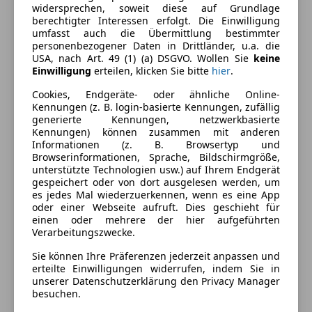
widersprechen, soweit diese auf Grundlage
Armlehne
berechtigter Interessen erfolgt. Die Einwilligung
umfasst auch die Übermittlung bestimmter
Berganfahrassistent
Farbe und Innenausstattung
personenbezogener Daten in Drittländer, u.a. die
Einparkhilfe
USA, nach Art. 49 (1) (a) DSGVO. Wollen Sie
keine
Einparkhilfe Rückfahrkamera
Außenfarbe
Grau
Einwilligung
erteilen, klicken Sie bitte
hier
.
Einparkhilfe Sensoren hinten
Cookies, Endgeräte- oder ähnliche Online-
Farbe laut Hersteller
Schiefergrau
Einparkhilfe Sensoren vorne
Kennungen (z. B. login-basierte Kennungen, zufällig
Elektrische Fensterheber
generierte Kennungen, netzwerkbasierte
Farbe der
Schwarz
Kennungen) können zusammen mit anderen
Elektrische Seitenspiegel
Innenausstattung
Informationen (z. B. Browsertyp und
Elektrische Sitze
Browserinformationen, Sprache, Bildschirmgröße,
Innenausstattung
Teilleder
Getönte Scheiben
unterstützte Technologien usw.) auf Ihrem Endgerät
gespeichert oder von dort ausgelesen werden, um
Klimaanlage
es jedes Mal wiederzuerkennen, wenn es eine App
Klimaautomatik
Fahrzeugbeschreibung
oder einer Webseite aufruft. Dies geschieht für
Lederlenkrad
einen oder mehrere der hier aufgeführten
Verarbeitungszwecke.
Lichtsensor
FINANZIERUNG mit oder OHNE Anzahlung
Lordosenstütze
möglich:
Sie können Ihre Präferenzen jederzeit anpassen und
Multifunktionslenkrad
erteilte Einwilligungen widerrufen, indem Sie in
-50 / 50 Finanzierung
unserer Datenschutzerklärung den Privacy Manager
Navigationssystem
-Drittelfinanzierung
besuchen.
Regensensor
-Ratenfinanzierung