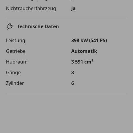
Die tatsächlichen Konditionen sind abhängig von Ihrer Bonität sowie
Nichtraucherfahrzeug
Ja
von der von Ihnen gewählten Bank. Rückzahlungszeitraum 1-10
Jahre. Zinsspanne Sollzinssatz: 2,90% - 14,90%.
Jetzt berechnen
Technische Daten
Leistung
398 kW (541 PS)
Getriebe
Automatik
Hubraum
3 591 cm³
Gänge
8
Zylinder
6