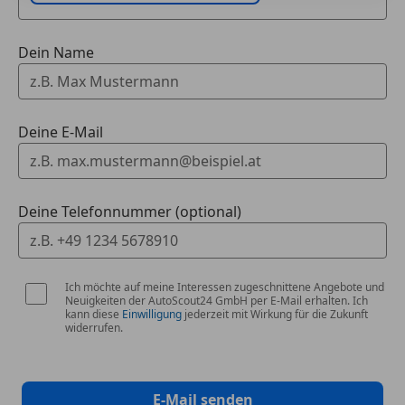
Schaltwippen
Scheinwerferreinigung
Alle Angaben sind unverbindliche Beschreibungen.
Dein Name
Sommerreifen
Sie stellen keine zugesicherten Eigenschaften dar.
Spoiler
Wir als Marko GmbH haften nicht für Irrtümer,
Sportfahrwerk
Eingabefehler/Datentransfer Fehler
Sportpaket
Der Zwischenverkauf, Schreibfehler und Irrtümer
Deine E-Mail
Sportsitze
vorbehalten!
Sprachsteuerung
Touchscreen
Deine Telefonnummer (optional)
Ich möchte auf meine Interessen zugeschnittene Angebote und
Neuigkeiten der AutoScout24 GmbH per E-Mail erhalten. Ich
kann diese
Einwilligung
jederzeit mit Wirkung für die Zukunft
widerrufen.
E-Mail senden