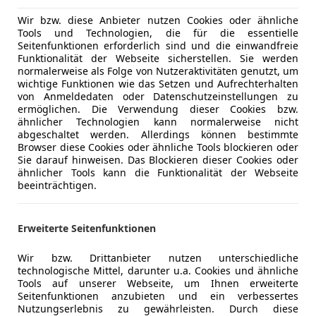
*CLUBSPORT
Mehr anzeigen
Lordosens
Wir bzw. diese Anbieter nutzen Cookies oder ähnliche
Luftfeder
Tools und Technologien, die für die essentielle
*LIFSTSYSTEM
Seitenfunktionen erforderlich sind und die einwandfreie
Massagesi
Funktionalität der Webseite sicherstellen. Sie werden
Multifunkt
*CHRONO PAKET
normalerweise als Folge von Nutzeraktivitäten genutzt, um
Navigatio
wichtige Funktionen wie das Setzen und Aufrechterhalten
von Anmeldedaten oder Datenschutzeinstellungen zu
Panorama
*PORSCHE CERAMIC COMPOSITE BRAKE SYSTEM
ermöglichen. Die Verwendung dieser Cookies bzw.
Regensens
ähnlicher Technologien kann normalerweise nicht
Schiebeda
abgeschaltet werden. Allerdings können bestimmte
*HD-MATRIX-LED
Browser diese Cookies oder ähnliche Tools blockieren oder
Schlüssell
Sie darauf hinweisen. Das Blockieren dieser Cookies oder
Sitzbelüft
*EXCLUSIVE DESIGN HECKLEUCHTEN
ähnlicher Tools kann die Funktionalität der Webseite
Sitzheizun
beeinträchtigen.
Standheiz
*VERKLEIDUNG LENKSÄULE LEDER
Start/Stop
Erweiterte Seitenfunktionen
Tempomat
*PARK ASSISTEN HINTEN
Unterhaltung/Media
Android A
Wir bzw. Drittanbieter nutzen unterschiedliche
technologische Mittel, darunter u.a. Cookies und ähnliche
*BOSE SOUND SYSTEM
Apple CarP
Tools auf unserer Webseite, um Ihnen erweiterte
Bluetooth
Kfz-Versicherung
Seitenfunktionen anzubieten und ein verbessertes
Bordcompu
Nutzungserlebnis zu gewährleisten. Durch diese