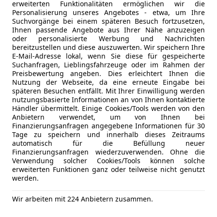
erweiterten Funktionalitäten ermöglichen wir die
CD
Versicherungsschutz an Ihre Bedürfnisse anpa
Personalisierung unseres Angebotes - etwa, um Ihre
DAB-Radio
Suchvorgänge bei einem späteren Besuch fortzusetzen,
Freischaden-Gutschein ab Stufe 0
Freisprech
Ihnen passende Angebote aus Ihrer Nähe anzuzeigen
oder personalisierte Werbung und Nachrichten
Induktions
Auto einfach online versichern & Rabatt holen
bereitzustellen und diese auszuwerten. Wir speichern Ihre
Radio
E-Mail-Adresse lokal, wenn Sie diese für gespeicherte
Soundsys
Suchanfragen, Lieblingsfahrzeuge oder im Rahmen der
Preisbewertung angeben. Dies erleichtert Ihnen die
TV
Jetzt berechnen
Nutzung der Webseite, da eine erneute Eingabe bei
USB
späteren Besuchen entfällt. Mit Ihrer Einwilligung werden
nutzungsbasierte Informationen an von Ihnen kontaktierte
Sicherheit
ABS
Händler übermittelt. Einige Cookies/Tools werden von den
Abstands
Anbietern verwendet, um von Ihnen bei
Finanzierungsanfragen angegebene Informationen für 30
Anbieter kontaktiere
Abstandsw
Tage zu speichern und innerhalb dieses Zeitraums
Alarmanla
automatisch für die Befüllung neuer
Deine Nachricht
Beifahrera
Finanzierungsanfragen wiederzuverwenden. Ohne die
Verwendung solcher Cookies/Tools können solche
ESP
erweiterten Funktionen ganz oder teilweise nicht genutzt
Fahrerairb
werden.
Fernlichtas
Isofix
Wir arbeiten mit 224 Anbietern zusammen.
Kopfairba