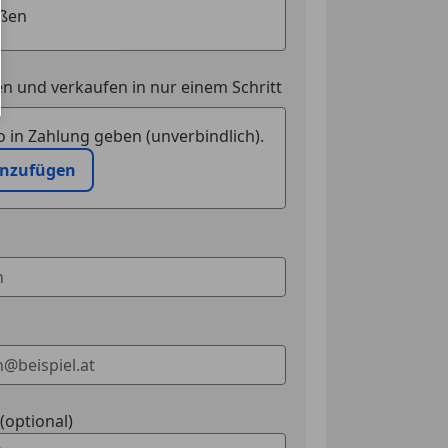
t
nwerfer
rlicht
n und verkaufen in nur einem Schritt
swarnsystem
-Assistent
 in Zahlung geben (unverbindlich).
inwerfer
inzufügen
ssistent
tem
kkontrollsystem
ag
ung
ssistent
t
Assistent
ontrolle
eichenerkennung
erre
optional)
inwerfer