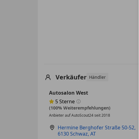
Verkäufer
Händler
Autosalon West
5
Sterne
Sternebewertung 5 von 5
(100% Weiterempfehlungen)
Anbieter auf AutoScout24 seit 2018
Hermine Berghofer Straße 50-52
,
6130 Schwaz, AT