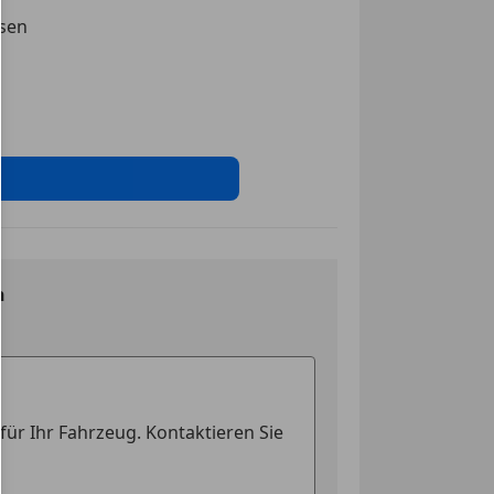
ssen
einrichtung
laden für Smartphones
tem
tempomat
n
arner
ge
irbag
ag
sistent
g