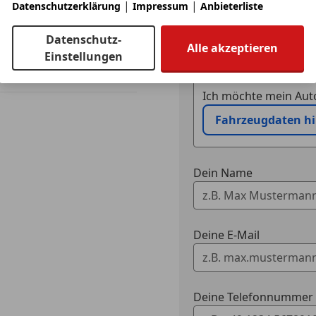
|
|
Datenschutzerklärung
Impressum
Anbieterliste
Kurvenlich
Laserlicht
Datenschutz-
LED-Schei
Alle akzeptieren
Einstellungen
LED-Tagfah
Eintauschwagen: Kaufe
Müdigkeit
Nachtsicht
Ich möchte mein Auto
Nebelsche
Fahrzeugdaten h
Notbremsa
Notrufsys
Reifendruc
Dein Name
Seitenairb
Servolenk
Spurhaltea
Tagfahrlich
Deine E-Mail
Totwinkel-
Traktionsk
Verkehrsz
Wegfahrsp
Deine Telefonnummer (
Xenonsche