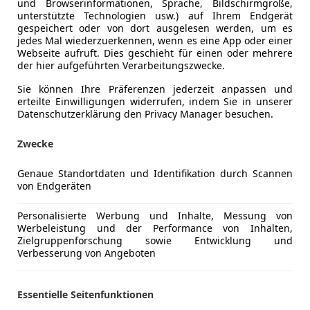
und Browserinformationen, Sprache, Bildschirmgröße,
Komfort
Armlehne
Mehr anzeigen
unterstützte Technologien usw.) auf Ihrem Endgerät
Beheizbare
gespeichert oder von dort ausgelesen werden, um es
Beheizbare
jedes Mal wiederzuerkennen, wenn es eine App oder einer
ng
Webseite aufruft. Dies geschieht für einen oder mehrere
Außenfarbe
Grün
Berganfahr
der hier aufgeführten Verarbeitungszwecke.
Einparkhilf
Farbe laut Hersteller
Oak Grün
Sie können Ihre Präferenzen jederzeit anpassen und
Einparkhil
erteilte Einwilligungen widerrufen, indem Sie in unserer
Lackierung
Andere
Einparkhil
Datenschutzerklärung den Privacy Manager besuchen.
Einparkhil
Einparkhil
Zwecke
*STOCK CAR FULL OPTIONS:
Elektrisch
Elektrisch
Genaue Standortdaten und Identifikation durch Scannen
*OAK GREEN
von Endgeräten
Elektrische
Elektrische
*20/21 ZOLL MAGNESIUM LEICHTBAU SCHMIEDER
Personalisierte Werbung und Inhalte, Messung von
Getönte S
Werbeleistung und der Performance von Inhalten,
Head-up di
Zielgruppenforschung sowie Entwicklung und
*LEICHTBAU SPORTSCHALENSITZE
Verbesserung von Angeboten
Klimaanla
Klimaauto
*WEISSACH PAKET
Lederlenk
Essentielle Seitenfunktionen
Lichtsenso