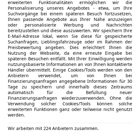
Servolenk
erweiterten Funktionalitäten ermöglichen wir die
Freischaden-Gutschein ab Stufe 0
Personalisierung unseres Angebotes - etwa, um Ihre
Wegfahrsp
Suchvorgänge bei einem späteren Besuch fortzusetzen,
Auto einfach online versichern & Rabatt holen
Zentralver
Ihnen passende Angebote aus Ihrer Nähe anzuzeigen
Zentralver
oder personalisierte Werbung und Nachrichten
bereitzustellen und diese auszuwerten. Wir speichern Ihre
Funkfernb
E-Mail-Adresse lokal, wenn Sie diese für gespeicherte
Jetzt berechnen
Suchanfragen, Lieblingsfahrzeuge oder im Rahmen der
Extras
Alufelgen (
Preisbewertung angeben. Dies erleichtert Ihnen die
Sommerrei
Nutzung der Webseite, da eine erneute Eingabe bei
Spoiler
späteren Besuchen entfällt. Mit Ihrer Einwilligung werden
nutzungsbasierte Informationen an von Ihnen kontaktierte
Sportfahr
Anbieter kontaktiere
Händler übermittelt. Einige Cookies/Tools werden von den
Sportpake
Anbietern verwendet, um von Ihnen bei
Sportsitze
Finanzierungsanfragen angegebene Informationen für 30
Deine Nachricht
Tage zu speichern und innerhalb dieses Zeitraums
automatisch für die Befüllung neuer
Finanzierungsanfragen wiederzuverwenden. Ohne die
Verwendung solcher Cookies/Tools können solche
erweiterten Funktionen ganz oder teilweise nicht genutzt
werden.
Wir arbeiten mit 224 Anbietern zusammen.