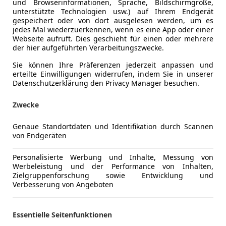
Kraftstoff
Benzin
und Browserinformationen, Sprache, Bildschirmgröße,
unterstützte Technologien usw.) auf Ihrem Endgerät
gespeichert oder von dort ausgelesen werden, um es
jedes Mal wiederzuerkennen, wenn es eine App oder einer
Komfort
Armlehne
Mehr anzeigen
Webseite aufruft. Dies geschieht für einen oder mehrere
Beheizbare
der hier aufgeführten Verarbeitungszwecke.
Einparkhilf
ng
Sie können Ihre Präferenzen jederzeit anpassen und
Außenfarbe
Grau
Einparkhil
erteilte Einwilligungen widerrufen, indem Sie in unserer
Elektrisch
Datenschutzerklärung den Privacy Manager besuchen.
Lackierung
Metallic
Getönte S
Farbe der Innenausstattung
Grau
Klimaanla
Zwecke
Lederauss
Innenausstattung
Vollleder
Genaue Standortdaten und Identifikation durch Scannen
Lederlenk
von Endgeräten
Navigatio
Porsche 997 in Topzustand. Service gepflegt, kompl
Sitzbelüft
Personalisierte Werbung und Inhalte, Messung von
140.000 km (RSK Motorsport). Navigation neu - PCCM 
Sitzheizun
Werbeleistung und der Performance von Inhalten,
Zielgruppenforschung sowie Entwicklung und
Klappenauspuff neu, neue Fußmatten, kein Steinsch
Tempomat
Verbesserung von Angeboten
Windschott
Unterhaltung/Media
Android A
Mehr anzeigen
Essentielle Seitenfunktionen
Apple CarP