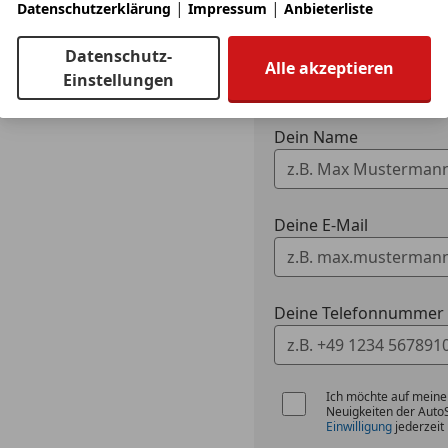
|
|
Datenschutzerklärung
Impressum
Anbieterliste
3 ähnliche Fah
Datenschutz-
Ich erlaube den 
Alle akzeptieren
Einstellungen
zu kontaktieren.
Dein Name
Deine E-Mail
Deine Telefonnummer (
Ich möchte auf meine
Neuigkeiten der Auto
Einwilligung
jederzeit 