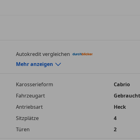
Autokredit vergleichen
Autokredit-Rechner von durchblicker.at
Mehr anzeigen
Einfach Rate berechnen und günstige Konditionen f
Karosserieform
Cabrio
Autokredit vergleichen
Fahrzeugart
Gebrauch
Laufzeit
120 Monat
Antriebsart
Heck
Kreditbetrag
€ 62 000,-
Sitzplätze
4
Zu zahlender Gesamtbetrag
€ 87 347,-
Türen
2
Einberechnete Gebühren
€ 0,-