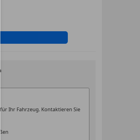
ung
erre
riegelung
riegelung mit
edienung
19")
fen
werk
n
t