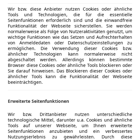
Bluetooth
Wir bzw. diese Anbieter nutzen Cookies oder ähnliche
Bordcompu
Tools und Technologien, die für die essentielle
CD
Seitenfunktionen erforderlich sind und die einwandfreie
DAB-Radio
Funktionalität der Webseite sicherstellen. Sie werden
normalerweise als Folge von Nutzeraktivitäten genutzt, um
Freisprech
wichtige Funktionen wie das Setzen und Aufrechterhalten
Radio
von Anmeldedaten oder Datenschutzeinstellungen zu
USB
ermöglichen. Die Verwendung dieser Cookies bzw.
ähnlicher Technologien kann normalerweise nicht
Sicherheit
ABS
abgeschaltet werden. Allerdings können bestimmte
Browser diese Cookies oder ähnliche Tools blockieren oder
Airbag hin
Sie darauf hinweisen. Das Blockieren dieser Cookies oder
Alarmanla
ähnlicher Tools kann die Funktionalität der Webseite
Beifahrera
beeinträchtigen.
ESP
Fahrerairb
Erweiterte Seitenfunktionen
Geschwind
Kopfairba
Wir bzw. Drittanbieter nutzen unterschiedliche
Kfz-Versicherung
LED-Schei
technologische Mittel, darunter u.a. Cookies und ähnliche
Tools auf unserer Webseite, um Ihnen erweiterte
Reifendruc
Seitenfunktionen anzubieten und ein verbessertes
Versicherungsschutz an Ihre Bedürfnisse anpa
Seitenairb
Nutzungserlebnis zu gewährleisten. Durch diese