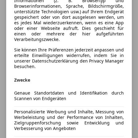
Informationen (z. B. Browsertyp und
Browserinformationen, Sprache, Bildschirmgröße,
Elektrische Heckklappe
Innenausstattung
Vollleder
unterstützte Technologien usw.) auf Ihrem Endgerät
Elektrische Seitenspiegel
gespeichert oder von dort ausgelesen werden, um
Elektrische Sitze
es jedes Mal wiederzuerkennen, wenn es eine App
Fahrzeugbeschreibung
oder einer Webseite aufruft. Dies geschieht für
Getönte Scheiben
einen oder mehrere der hier aufgeführten
Head-up display
Verarbeitungszwecke.
Wir bieten Ihnen hier einen schönen Cayenne E-
Klimaanlage
Hybrid in der Außenfarbe Quarzitgraumetallic und
Sie können Ihre Präferenzen jederzeit anpassen und
Lederausstattung
erteilte Einwilligungen widerrufen, indem Sie in
mit ausgewählten Sonderausstattungen wie der
Lederlenkrad
unserer Datenschutzerklärung den Privacy Manager
Hinterachslenkung, dem Head-Up Display sowie dem
Lichtsensor
besuchen.
Panoramadach an.
Lordosenstütze
Zwecke
Luftfederung
Bei diesem Fahrzeug handelt es sich um eine
Multifunktionslenkrad
deutsche Ausführung.
Genaue Standortdaten und Identifikation durch
Navigationssystem
Scannen von Endgeräten
Panoramadach
Das Fahrzeug befindet sich in unfallfreiem Zustand
Regensensor
Personalisierte Werbung und Inhalte, Messung von
und hat 1 Fahrzeughalter.
Mehr anzeigen
Schlüssellose Zentralverriegelung
Werbeleistung und der Performance von Inhalten,
Zielgruppenforschung sowie Entwicklung und
Sitzheizung
Verbesserung von Angeboten
- Porsche Approved Garantie (12 Monate)
Sitzheizung hinten
Preisbewertung