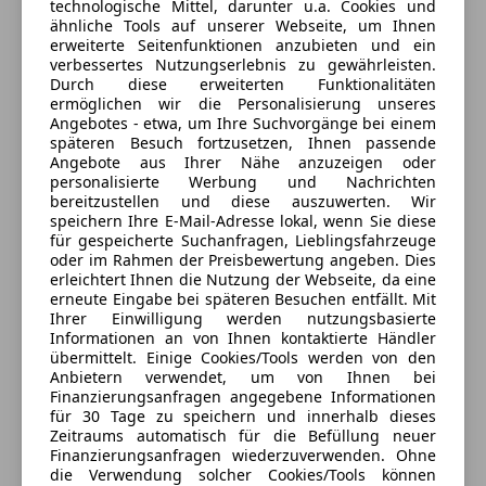
technologische Mittel, darunter u.a. Cookies und
Alarmanlage
ähnliche Tools auf unserer Webseite, um Ihnen
Motor, Getriebe und Fahrwerk
Beifahrerairbag
erweiterte Seitenfunktionen anzubieten und ein
MH Sportwagen e.U.
verbessertes Nutzungserlebnis zu gewährleisten.
ESP
Hinterachslenkung
Durch diese erweiterten Funktionalitäten
5
Sterne
Fahrerairbag
Sternebewertung 5 von 5
ermöglichen wir die Personalisierung unseres
(100% Weiterempfehlungen)
Isofix
Angebotes - etwa, um Ihre Suchvorgänge bei einem
Adaptive Luftfederung mit Niveauregulierung und
Anbieter auf AutoScout24 seit 2026
späteren Besuch fortzusetzen, Ihnen passende
Kopfairbag
Höhenverstellung inkl. Porsche Active Suspension
Angebote aus Ihrer Nähe anzuzeigen oder
Kurvenlicht
Verkauf
personalisierte Werbung und Nachrichten
Management (PASM)
LED-Scheinwerfer
bereitzustellen und diese auszuwerten. Wir
Geöffnet
speichern Ihre E-Mail-Adresse lokal, wenn Sie diese
LED-Tagfahrlicht
Sportendrohre dunkelbronze
für gespeicherte Suchanfragen, Lieblingsfahrzeuge
Schließt um 12:00
Müdigkeitswarnsystem
oder im Rahmen der Preisbewertung angeben. Dies
Bramsaustraße 13
,
Notbremsassistent
erleichtert Ihnen die Nutzung der Webseite, da eine
5324 Faistenau, AT
Räder
erneute Eingabe bei späteren Besuchen entfällt. Mit
Notrufsystem
Ihrer Einwilligung werden nutzungsbasierte
Reifendruckkontrollsystem
Informationen an von Ihnen kontaktierte Händler
Kontakt
21-Zoll Cayenne Turbo Design Räder in Vesuvgrau
Seitenairbag
übermittelt. Einige Cookies/Tools werden von den
inkl. Radhausverbreiterung in Exterieurfarbe
Markus Haselwallner
Anbietern verwendet, um von Ihnen bei
Servolenkung
Finanzierungsanfragen angegebene Informationen
Spurhalteassistent
für 30 Tage zu speichern und innerhalb dieses
Interieur
Totwinkel-Assistent
Zeitraums automatisch für die Befüllung neuer
Finanzierungsanfragen wiederzuverwenden. Ohne
Traktionskontrolle
Anbieter kontaktieren
Komfortsitze vorn (14 Wege, elektrisch) mit Memory-
die Verwendung solcher Cookies/Tools können
Verkehrszeichenerkennung