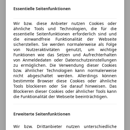
Unterhaltung/Media
Essentielle Seitenfunktionen
Mehr anzeigen
Das Fahrzeug verfügt über hochwertige
Apple CarPlay
Sonderausstattungen.
Bluetooth
Wir bzw. diese Anbieter nutzen Cookies oder
ähnliche Tools und Technologien, die für die
Bordcomputer
Versicherung
essentielle Seitenfunktionen erforderlich sind und
DAB-Radio
die einwandfreie Funktionalität der Webseite
Sonderausstattungen:
Freisprecheinrichtung
Kfz-Versicherung
sicherstellen. Sie werden normalerweise als Folge
von Nutzeraktivitäten genutzt, um wichtige
Induktionsladen für Smartphones
Funktionen wie das Setzen und Aufrechterhalten
Exterieur
Radio
Versicherungsschutz an Ihre Bedürfnisse
von Anmeldedaten oder Datenschutzeinstellungen
Soundsystem
zu ermöglichen. Die Verwendung dieser Cookies
anpassen
Panoramadach
bzw. ähnlicher Technologien kann normalerweise
USB
Freischaden-Gutschein ab Stufe 0
nicht abgeschaltet werden. Allerdings können
Volldigitales Kombiinstrument
bestimmte Browser diese Cookies oder ähnliche
Dachreling Aluminium schwarz
Auto einfach online versichern & Rabatt holen
W-Lan / Wifi Hotspot
Tools blockieren oder Sie darauf hinweisen. Das
Blockieren dieser Cookies oder ähnlicher Tools kann
Sicherheit
die Funktionalität der Webseite beeinträchtigen.
Exterieur-Paket schwarz (hochglanz)
Jetzt berechnen
ABS
Elektrisch ausklappbare Anhängezugvorrichtung
Abstandstempomat
Erweiterte Seitenfunktionen
Abstandswarner
E-Hybrid Exterieur Differenzierung in Acidgreen
Wir bzw. Drittanbieter nutzen unterschiedliche
Airbag hinten
Verkäufer
Händler