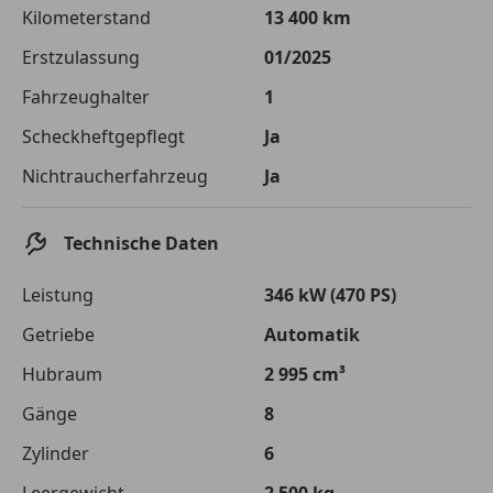
Die tatsächlichen Konditionen sind abhängig von Ihrer Bonität sowie
Kilometerstand
13 400 km
von der von Ihnen gewählten Bank. Rückzahlungszeitraum 1-10
Jahre. Zinsspanne Sollzinssatz: 2,90% - 14,90%.
Erstzulassung
01/2025
Jetzt berechnen
Fahrzeughalter
1
Scheckheftgepflegt
Ja
Nichtraucherfahrzeug
Ja
Technische Daten
Leistung
346 kW (470 PS)
Getriebe
Automatik
Hubraum
2 995 cm³
Gänge
8
Zylinder
6
Leergewicht
2 500 kg