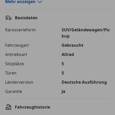
Autokredit-Rechner von durchblicker.at
Mehr anzeigen
Einfach Rate berechnen und günstige Konditionen
finden!
Basisdaten
Autokredit vergleichen
Karosserieform
SUV/Geländewagen/Pic
kup
Laufzeit
120 Monate
Fahrzeugart
Gebraucht
Kreditbetrag
€ 75 000,-
Antriebsart
Allrad
Zu zahlender
€ 105 661,-
Sitzplätze
5
Gesamtbetrag
Türen
5
Einberechnete Gebühren
€ 0,-
Länderversion
Deutsche Ausführung
Effektivzinsatz
7,50 %
Garantie
Ja
Sollzinssatz
7,25 %
Monatliche Rate
€ 880,51
Fahrzeughistorie