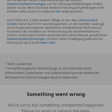
Wir verwenden Deine E-Mail-Adresse gemäß unseren
Datenschutzbestimmungen
, z.B. für Fahrzeug-Empfehlungen ähnlich
Deiner Suche. Wenn Du keine weiteren Fahrzeug-Empfehlungen mehr
erhalten willst, kannst Du jederzeit
hier
widersprechen.
Durch Klick auf „E-Mail senden“ willige ich ein, dass (
AutoScout24
GmbH
) meine Nachricht zwischenspeichert, an den Händler sowie ggf.
seine Kooperationspartner weiterleitet und bestimmte Performance-
Parameter des Händlers zur Verbesserung des Kundenerlebnisses
erfasst. AutoScout24 GmbH verwendet die E-Mail-Adresse gemäß ihren
Datenschutzbestimmungen
. Ich kann diese Einwilligung jederzeit mit
Wirkung für die Zukunft
widerrufen
.
MwSt. ausweisbar
Herstellerangabe für Neufahrzeuge. Je nach Kilometerstand,
Fahrverhalten, Batteriealter und Ladeverhalten kann die elektrische
Reichweite bei Gebrauchtwagen deutlich abweichen.
Something went wrong
We're sorry, but something unexpected happened.
Please try again or refresh the page.