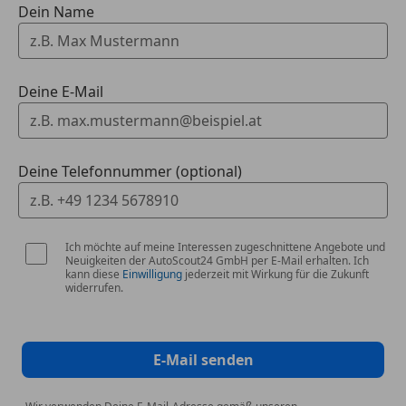
Sprachsteuerung
Dein Name
Touchscreen
Porsche InnoDrive inkl. aktive Spurführung
Deine E-Mail
Wenn wir Ihr Interesse geweckt haben, dann können
Sie sich gerne telefonisch melden.
Deine Telefonnummer (optional)
Irrtümer und Zwischenverkauf vorbehalten
Ich möchte auf meine Interessen zugeschnittene Angebote und
Neuigkeiten der AutoScout24 GmbH per E-Mail erhalten. Ich
kann diese
Einwilligung
jederzeit mit Wirkung für die Zukunft
widerrufen.
E-Mail senden