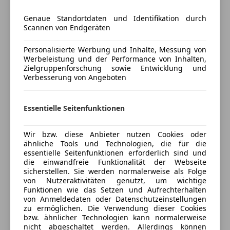
Preisbewertung
Luftfederung
Regensensor
Genaue Standortdaten und Identifikation durch
Mehr anzeigen
Scannen von Endgeräten
Sitzheizung
Sitzheizung hinten
Personalisierte Werbung und Inhalte, Messung von
Standheizung
Versicherung
Werbeleistung und der Performance von Inhalten,
Tempomat
Zielgruppenforschung sowie Entwicklung und
Verbesserung von Angeboten
Kfz-Versicherung
Unterhaltung/Media
Bluetooth
Versicherungsschutz an Ihre Bedürfnisse
Essentielle Seitenfunktionen
Bordcomputer
anpassen
CD
Wir bzw. diese Anbieter nutzen Cookies oder
Freischaden-Gutschein ab Stufe 0
ähnliche Tools und Technologien, die für die
Sicherheit
essentielle Seitenfunktionen erforderlich sind und
Auto einfach online versichern & Rabatt holen
die einwandfreie Funktionalität der Webseite
ABS
sicherstellen. Sie werden normalerweise als Folge
Alarmanlage
von Nutzeraktivitäten genutzt, um wichtige
Beifahrerairbag
Jetzt berechnen
Funktionen wie das Setzen und Aufrechterhalten
von Anmeldedaten oder Datenschutzeinstellungen
ESP
zu ermöglichen. Die Verwendung dieser Cookies
Fahrerairbag
bzw. ähnlicher Technologien kann normalerweise
Isofix
nicht abgeschaltet werden. Allerdings können