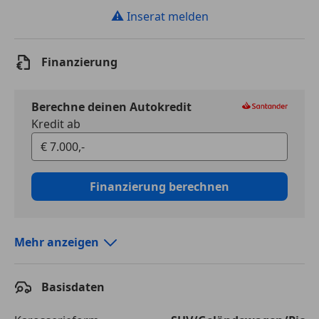
⚠
Inserat melden
Finanzierung
Berechne deinen Autokredit
Kredit ab
Finanzierung berechnen
Mehr anzeigen
Autokredit vergleichen
Basisdaten
Laufzeit
120 Monate
Kreditbetrag
€ 7 000,-