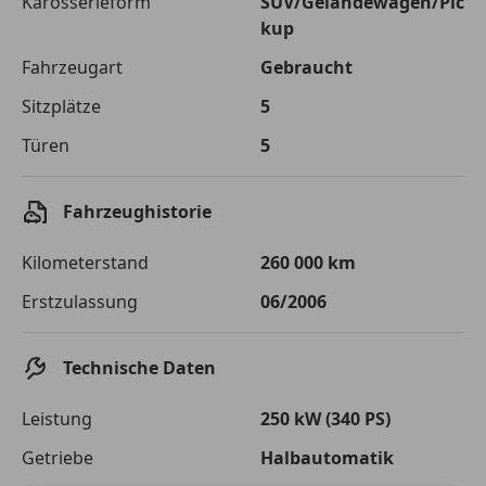
Karosserieform
SUV/Geländewagen/Pic
kup
Zu zahlender
€ 11 122,-
Fahrzeugart
Gebraucht
Gesamtbetrag
Sitzplätze
5
Einberechnete Gebühren
€ 0,-
Türen
5
Effektivzinsatz
10,52 %
Sollzinssatz
9,99 %
Fahrzeughistorie
Monatliche Rate
€ 92,68
Kilometerstand
260 000 km
Der Kreditrechner enthält repräsentative Werte, zu denen wir
Erstzulassung
06/2006
typischerweise Kredite vergeben. Der Sollzinssatz ist
bonitätsabhängig. Laufzeit mindestens 12, höchstens 120 Monate.
Gültig für Neukunden bei Online-Abschluss. Erfüllung banküblicher
Technische Daten
Bonitätskriterien vorausgesetzt.
Leistung
250 kW (340 PS)
Jetzt berechnen
Getriebe
Halbautomatik