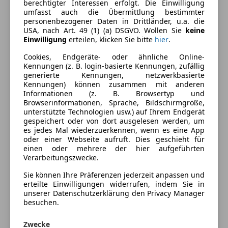
berechtigter Interessen erfolgt. Die Einwilligung
Energieverbrauch
umfasst auch die Übermittlung bestimmter
personenbezogener Daten in Drittländer, u.a. die
Kraftstoff
Benzin
USA, nach Art. 49 (1) (a) DSGVO. Wollen Sie
keine
Einwilligung
erteilen, klicken Sie bitte
hier
.
Kraftstoffverbrauch
14,90
l/100 km (komb.)
Cookies, Endgeräte- oder ähnliche Online-
Kennungen (z. B. login-basierte Kennungen, zufällig
generierte Kennungen, netzwerkbasierte
Ausstattung
Kennungen) können zusammen mit anderen
Informationen (z. B. Browsertyp und
Browserinformationen, Sprache, Bildschirmgröße,
Komfort
Mehr anzeigen
unterstützte Technologien usw.) auf Ihrem Endgerät
gespeichert oder von dort ausgelesen werden, um
Beheizbares Lenkrad
es jedes Mal wiederzuerkennen, wenn es eine App
Einparkhilfe
Fahrzeugbeschreibung
oder einer Webseite aufruft. Dies geschieht für
Einparkhilfe Sensoren hinten
einen oder mehrere der hier aufgeführten
Verarbeitungszwecke.
Einparkhilfe Sensoren vorne
Zündkerzen + Zündspule neu
Elektrische Fensterheber
öl service vor 4k km
Sie können Ihre Präferenzen jederzeit anpassen und
Elektrische Seitenspiegel
erteilte Einwilligungen widerrufen, indem Sie in
unserer Datenschutzerklärung den Privacy Manager
Elektrische Sitze
Tausch auch möglich
besuchen.
Klimaautomatik
Lederlenkrad
Zwecke