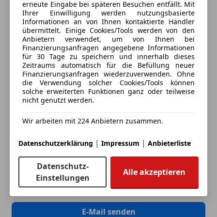
erneute Eingabe bei späteren Besuchen entfällt. Mit
Ihrer Einwilligung werden nutzungsbasierte
Informationen an von Ihnen kontaktierte Händler
Dein Name
übermittelt. Einige Cookies/Tools werden von den
Anbietern verwendet, um von Ihnen bei
Finanzierungsanfragen angegebene Informationen
für 30 Tage zu speichern und innerhalb dieses
Zeitraums automatisch für die Befüllung neuer
Deine E-Mail
Finanzierungsanfragen wiederzuverwenden. Ohne
die Verwendung solcher Cookies/Tools können
solche erweiterten Funktionen ganz oder teilweise
nicht genutzt werden.
Deine Telefonnummer (optional)
Wir arbeiten mit 224 Anbietern zusammen.
|
|
Datenschutzerklärung
Impressum
Anbieterliste
Ich möchte auf meine Interessen zugeschnittene Angebote und
Neuigkeiten der AutoScout24 GmbH per E-Mail erhalten. Ich
Datenschutz-
kann diese
Einwilligung
jederzeit mit Wirkung für die Zukunft
Alle akzeptieren
widerrufen.
Einstellungen
E-Mail senden