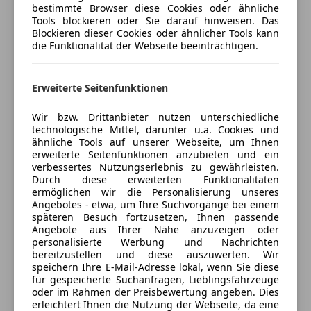
Verkäufer
Privat
bestimmte Browser diese Cookies oder ähnliche
Kurvenlicht
Tools blockieren oder Sie darauf hinweisen. Das
Nebelscheinwerfer
Blockieren dieser Cookies oder ähnlicher Tools kann
6330 Kufstein, AT
Servolenkung
die Funktionalität der Webseite beeinträchtigen.
Traktionskontrolle
Wegfahrsperre
Erweiterte Seitenfunktionen
Anbieter kontaktieren
Zentralverriegelung
Zentralverriegelung mit Funkfernbedienung
Wir bzw. Drittanbieter nutzen unterschiedliche
Deine Nachricht
technologische Mittel, darunter u.a. Cookies und
Extras
ähnliche Tools auf unserer Webseite, um Ihnen
erweiterte Seitenfunktionen anzubieten und ein
Alufelgen
verbessertes Nutzungserlebnis zu gewährleisten.
Schaltwippen
Durch diese erweiterten Funktionalitäten
ermöglichen wir die Personalisierung unseres
Angebotes - etwa, um Ihre Suchvorgänge bei einem
späteren Besuch fortzusetzen, Ihnen passende
Angebote aus Ihrer Nähe anzuzeigen oder
personalisierte Werbung und Nachrichten
bereitzustellen und diese auszuwerten. Wir
speichern Ihre E-Mail-Adresse lokal, wenn Sie diese
für gespeicherte Suchanfragen, Lieblingsfahrzeuge
3 ähnliche Fahrzeuge gefunden
oder im Rahmen der Preisbewertung angeben. Dies
Ich erlaube den Händlern dieser
erleichtert Ihnen die Nutzung der Webseite, da eine
Fahrzeuge mich zu kontaktieren.