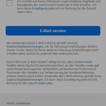
Ich möchte auf meine Interessen zugeschnittene Angebote und
Notrufsystem (eCall)
Neuigkeiten der AutoScout24 GmbH per E-Mail erhalten. Ich
kann diese
Einwilligung
jederzeit mit Wirkung für die Zukunft
Parkbremse elektrisch
widerrufen.
Porsche Car Connect inkl. Porsche Vehicle-
Tracking-System Plus
Porsche Communications Management (PCM) inkl.
E-Mail senden
Online - Navigationsmodul
Porsche Stability Management (PSM)
Wir verwenden Deine E-Mail-Adresse gemäß unseren
Porsche Traction Management (PTM)
Datenschutzbestimmungen
, z.B. für Fahrzeug-Empfehlungen ähnlich
Deiner Suche. Wenn Du keine weiteren Fahrzeug-Empfehlungen mehr
Radioempfang digital (DAB+)
erhalten willst, kannst Du jederzeit
hier
widersprechen.
Radstand Standard
Reifen-Reparaturkit
Durch Klick auf „E-Mail senden“ willige ich ein, dass (
AutoScout24
GmbH
) meine Nachricht zwischenspeichert, an den Händler sowie ggf.
Reifendruck-Kontrollsystem
seine Kooperationspartner weiterleitet und bestimmte Performance-
Parameter des Händlers zur Verbesserung des Kundenerlebnisses
Rückfahrkamera
erfasst. AutoScout24 GmbH verwendet die E-Mail-Adresse gemäß ihren
Rücksitzlehne geteilt
Datenschutzbestimmungen
. Ich kann diese Einwilligung jederzeit mit
Wirkung für die Zukunft
widerrufen
.
Scheibenwischer mit Regensensor
Schwellerabdeckung / -verkleidung lackiert
Seitenairbag vorn
Sicherheitsgurte schwarz
MwSt. ausweisbar