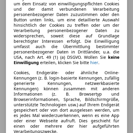
um dem Einsatz von einwilligungspflichten Cookies
Komfort
Mehr anzeigen
und der damit verbundenen Verarbeitung
personenbezogener Daten zuzustimmen oder den
Beheizbares Lenkrad
Button unten links, um eine detaillierte Auswahl
Einparkhilfe
Farbe und Innenausstattung
hinsichtlich der Cookies zu treffen oder um der
Einparkhilfe Rückfahrkamera
Verarbeitung personenbezogener Daten zu
widersprechen, soweit diese auf Grundlage
Einparkhilfe Sensoren hinten
Außenfarbe
Schwarz
berechtigter Interessen erfolgt. Die Einwilligung
Einparkhilfe Sensoren vorne
umfasst auch die Übermittlung bestimmter
Farbe laut Hersteller
Schwarz
Elektrische Fensterheber
personenbezogener Daten in Drittländer, u.a. die
USA, nach Art. 49 (1) (a) DSGVO. Wollen Sie
keine
Elektrische Heckklappe
Farbe der
Schwarz
Einwilligung
erteilen, klicken Sie bitte
hier
.
Elektrische Seitenspiegel
Innenausstattung
Elektrische Sitze
Cookies, Endgeräte- oder ähnliche Online-
Innenausstattung
Teilleder
Kennungen (z. B. login-basierte Kennungen, zufällig
Klimaanlage
generierte Kennungen, netzwerkbasierte
Klimaautomatik
Kennungen) können zusammen mit anderen
Lederlenkrad
Informationen (z. B. Browsertyp und
Fahrzeugbeschreibung
Browserinformationen, Sprache, Bildschirmgröße,
Lichtsensor
unterstützte Technologien usw.) auf Ihrem Endgerät
Multifunktionslenkrad
Sonderausstattung:
gespeichert oder von dort ausgelesen werden, um
Navigationssystem
es jedes Mal wiederzuerkennen, wenn es eine App
Akzent-Paket abweichende Farbe
oder einer Webseite aufruft. Dies geschieht für
Regensensor
Apple CarPlay inkl. Sprachsteuerung
einen oder mehrere der hier aufgeführten
Sitzheizung
Außen-/Innenspiegel mit Abblendautomatik
Verarbeitungszwecke.