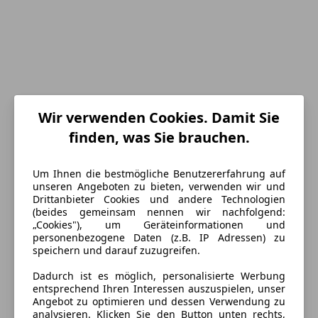
Wir verwenden Cookies. Damit Sie
finden, was Sie brauchen.
Energieverbrauch
Um Ihnen die bestmögliche Benutzererfahrung auf
Anderer Energieträger
Strom
unseren Angeboten zu bieten, verwenden wir und
Drittanbieter Cookies und andere Technologien
CO₂-Emissionen
0 g/km (komb.)
(beides gemeinsam nennen wir nachfolgend:
9
„Cookies"), um Geräteinformationen und
Elektrische Reichweite
516 km
personenbezogene Daten (z.B. IP Adressen) zu
speichern und darauf zuzugreifen.
Batteriebesitz
Inklusive
Dadurch ist es möglich, personalisierte Werbung
entsprechend Ihren Interessen auszuspielen, unser
Ausstattung
Angebot zu optimieren und dessen Verwendung zu
analysieren. Klicken Sie den Button unten rechts,