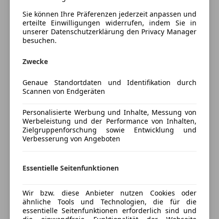
teilb. Rücksitzbank
Porsche InnoDrive inkl.
Sie können Ihre Präferenzen jederzeit anpassen und
Tempomat
Abstandsregeltempomat
erteilte Einwilligungen widerrufen, indem Sie in
Lenkrad heizbar (Zusatz-AV zu Lenkrad)
unserer Datenschutzerklärung den Privacy Manager
Unterhaltung/Media
besuchen.
Modellbezeichnung lackiert
Android Auto
Porsche Active Suspension Management (PASM)
Zwecke
Apple CarPlay
Verglasung hinten abgedunkelt
Bluetooth
(Privacyverglasung)
Mehr anzeigen
Genaue Standortdaten und Identifikation durch
Bordcomputer
Serienausstattung:
Scannen von Endgeräten
DAB-Radio
3. Bremsleuchte
Preisbewertung
MP3
Airbag Beifahrerseite abschaltbar
Personalisierte Werbung und Inhalte, Messung von
Werbeleistung und der Performance von Inhalten,
Radio
Airbag Fahrer-/Beifahrerseite
Zielgruppenforschung sowie Entwicklung und
Mehr anzeigen
USB
Anhänger-Stabilisierungs-Programm
Verbesserung von Angeboten
Anhängerkupplung Vorbereitung
Sicherheit
Antischlupfregelung (ASR)
Versicherung
Essentielle Seitenfunktionen
ABS
Antriebsart: Allradantrieb
Abstandstempomat
Audiosystem Porsche CDR Plus mit Touchscreen-
Kfz-Versicherung
Abstandswarner
Wir bzw. diese Anbieter nutzen Cookies oder
Farbdisplay (Radio/CD-Player)
ähnliche Tools und Technologien, die für die
Airbag hinten
Automatisches Bremsen Differential (ABD)
essentielle Seitenfunktionen erforderlich sind und
Versicherungsschutz an Ihre Bedürfnisse
Alarmanlage
Außenspiegel asphärisch, links