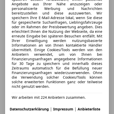
Zentralverriegelung mit Funkfernbedienung
Spurhalteassistent
Kontakt
Angebote aus Ihrer Nähe anzuzeigen oder
Fahrassistenz-System: Tempolimit-Anzeige
personalisierte Werbung und Nachrichten
Extras
Markus Vonbrül
bereitzustellen und diese auszuwerten. Wir
Fensterheber elektrisch
speichern Ihre E-Mail-Adresse lokal, wenn Sie diese
Alufelgen (20")
Fensterheber elektrisch vorn + hinten
für gespeicherte Suchanfragen, Lieblingsfahrzeuge
Elektronische Parkbremse
Alle Fahrzeuge des Anbieters
Fensterzierleisten schwarz
oder im Rahmen der Preisbewertung angeben. Dies
Innenspiegel automatisch abblendend
erleichtert Ihnen die Nutzung der Webseite, da eine
Frontscheibe mit Bandfilter oben
erneute Eingabe bei späteren Besuchen entfällt. Mit
Sommerreifen
Gepäckraum-Abtrennung (Netz)
Ihrer Einwilligung werden nutzungsbasierte
Anbieter kontaktieren
Spoiler
Geschwindigkeits-Regelanlage (Tempomat)
Informationen an von Ihnen kontaktierte Händler
Sprachsteuerung
übermittelt. Einige Cookies/Tools werden von den
Getriebe für Elektrofahrzeug
Deine Nachricht
Anbietern verwendet, um von Ihnen bei
Touchscreen
Getränkehalter
Finanzierungsanfragen angegebene Informationen
Winterpaket
Hauptscheinwerfer LED
für 30 Tage zu speichern und innerhalb dieses
Zeitraums automatisch für die Befüllung neuer
Heckdiffusor lackiert
Finanzierungsanfragen wiederzuverwenden. Ohne
Heckklappe mit automatischem Öffnungs- und
die Verwendung solcher Cookies/Tools können
Schließsystem
solche erweiterten Funktionen ganz oder teilweise
nicht genutzt werden.
Heckleuchten LED
Heckscheibe heizbar
Wir arbeiten mit 224 Anbietern zusammen.
HV-Batterie 100 kWh (Lithium-Ionen)
Induktionsladeschale für Smartphone (Wireless
|
|
Datenschutzerklärung
Impressum
Anbieterliste
Eintauschwagen: Kaufen und verkaufen in nur einem
Charging)