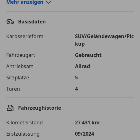
Autokredit-Rechner von durchblicker.at
Mehr anzeigen
Einfach Rate berechnen und günstige Konditionen
finden!
Basisdaten
Autokredit vergleichen
Karosserieform
SUV/Geländewagen/Pic
kup
Laufzeit
120 Monate
Fahrzeugart
Gebraucht
Kreditbetrag
€ 75 000,-
Antriebsart
Allrad
Zu zahlender
€ 105 661,-
Sitzplätze
5
Gesamtbetrag
Türen
4
Einberechnete Gebühren
€ 0,-
Effektivzinsatz
7,50 %
Fahrzeughistorie
Sollzinssatz
7,25 %
Kilometerstand
27 431 km
Monatliche Rate
€ 880,51
Erstzulassung
09/2024