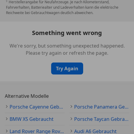
Sitzheizung vorn
Herstellerangabe für Neufahrzeuge. Je nach Kilometerstand,
Fahrverhalten, Batteriealter und Ladeverhalten kann die elektrische
Sound-Package Plus
Reichweite bei Gebrauchtwagen deutlich abweichen.
Tagfahrlicht LED
Universal-Schnittstelle Audio
USB-Anschlüsse im Fond (nur Ladefunktion)
Something went wrong
Vorrüstung Mobiltelefon/Handy mit Bluetooth-
Schnittstelle
We're sorry, but something unexpected happened.
Wegfahrsperre
Please try again or refresh the page.
Zentralverriegelung mit Funkfernbedienung
Try Again
Alternative Modelle
Porsche Cayenne Gebraucht
Porsche Panamera Gebraucht
BMW X5 Gebraucht
Porsche Taycan Gebraucht
Land Rover Range Rover Velar Gebraucht
Audi A6 Gebraucht