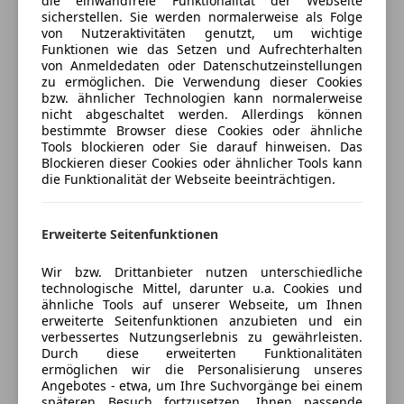
die einwandfreie Funktionalität der Webseite
anpassen
Beifahrerairbag
sicherstellen. Sie werden normalerweise als Folge
Außenspiegel elektr. anklappbar
von Nutzeraktivitäten genutzt, um wichtige
ESP
Freischaden-Gutschein ab Stufe 0
Außenspiegel elektr. verstell- und heizbar
Funktionen wie das Setzen und Aufrechterhalten
Fahrerairbag
Blinkleuchten LED
von Anmeldedaten oder Datenschutzeinstellungen
Auto einfach online versichern & Rabatt holen
Fernlichtassistent
zu ermöglichen. Die Verwendung dieser Cookies
Bordcomputer
bzw. ähnlicher Technologien kann normalerweise
Isofix
Connect Plus (Bluetooth, Apple CarPlay, WLAN,
nicht abgeschaltet werden. Allerdings können
Kopfairbag
Vehicle-Tracking-System)
Jetzt berechnen
bestimmte Browser diese Cookies oder ähnliche
LED-Scheinwerfer
Tools blockieren oder Sie darauf hinweisen. Das
Dachspoiler schwarz hochglänzend
Blockieren dieser Cookies oder ähnlicher Tools kann
Notrufsystem
Diebstahl-Warnanlage mit
die Funktionalität der Webseite beeinträchtigen.
Reifendruckkontrollsystem
Innenraumüberwachung
Verkäufer
Händler
Seitenairbag
Einschaltautomatik für Fahrlicht
Servolenkung
Erweiterte Seitenfunktionen
Einstiegsblenden mit Modellbezeichnung
Spurhalteassistent
Auto Vonbrül GmbH
(Aluminium)
Wir bzw. Drittanbieter nutzen unterschiedliche
Tagfahrlicht
Elektromotor 300 kW (cont. 120 kW)
5
Sterne
technologische Mittel, darunter u.a. Cookies und
Sternebewertung 5 von 5
Totwinkel-Assistent
Fahrassistenz-System: Multikollisionsbremse (Multi
(95% Weiterempfehlungen)
ähnliche Tools auf unserer Webseite, um Ihnen
Traktionskontrolle
erweiterte Seitenfunktionen anzubieten und ein
Collision Brake)
Anbieter auf AutoScout24 seit 2019
verbessertes Nutzungserlebnis zu gewährleisten.
Verkehrszeichenerkennung
Fahrassistenz-System: Park-Assistent mit
Durch diese erweiterten Funktionalitäten
Hauptstraße 39
,
Wegfahrsperre
Rückfahrkamera
ermöglichen wir die Personalisierung unseres
6719 Bludesch, AT
Zentralverriegelung
Angebotes - etwa, um Ihre Suchvorgänge bei einem
Fahrassistenz-System: Spurwechsel- u.
späteren Besuch fortzusetzen, Ihnen passende