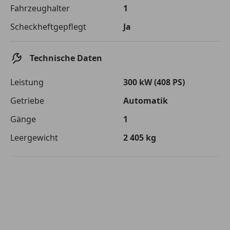
Die tatsächlichen Konditionen sind abhängig von Ihrer Bonität sowie
Fahrzeughalter
1
von der von Ihnen gewählten Bank. Rückzahlungszeitraum 1-10
Jahre. Zinsspanne Sollzinssatz: 2,90% - 14,90%.
Scheckheftgepflegt
Ja
Jetzt berechnen
Technische Daten
Leistung
300 kW (408 PS)
Getriebe
Automatik
Gänge
1
Leergewicht
2 405 kg