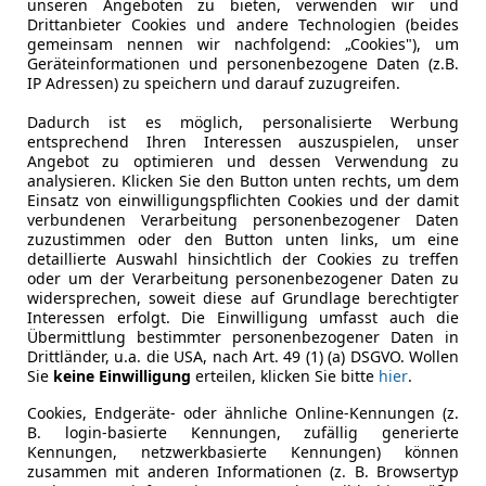
unseren Angeboten zu bieten, verwenden wir und
Drittanbieter Cookies und andere Technologien (beides
gemeinsam nennen wir nachfolgend: „Cookies"), um
Leistung
145 kW (19
Geräteinformationen und personenbezogene Daten (z.B.
IP Adressen) zu speichern und darauf zuzugreifen.
Getriebe
Automati
Dadurch ist es möglich, personalisierte Werbung
Leergewicht
2 405 kg
entsprechend Ihren Interessen auszuspielen, unser
Angebot zu optimieren und dessen Verwendung zu
analysieren. Klicken Sie den Button unten rechts, um dem
Einsatz von einwilligungspflichten Cookies und der damit
verbundenen Verarbeitung personenbezogener Daten
zuzustimmen oder den Button unten links, um eine
detaillierte Auswahl hinsichtlich der Cookies zu treffen
oder um der Verarbeitung personenbezogener Daten zu
widersprechen, soweit diese auf Grundlage berechtigter
Interessen erfolgt. Die Einwilligung umfasst auch die
Übermittlung bestimmter personenbezogener Daten in
Drittländer, u.a. die USA, nach Art. 49 (1) (a) DSGVO. Wollen
Sie
keine Einwilligung
erteilen, klicken Sie bitte
hier
.
Cookies, Endgeräte- oder ähnliche Online-Kennungen (z.
B. login-basierte Kennungen, zufällig generierte
Kennungen, netzwerkbasierte Kennungen) können
zusammen mit anderen Informationen (z. B. Browsertyp