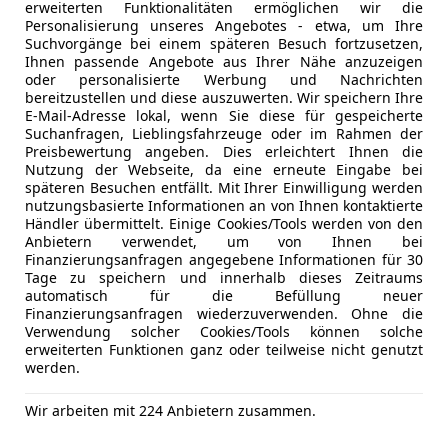
erweiterten Funktionalitäten ermöglichen wir die
Isofix
Personalisierung unseres Angebotes - etwa, um Ihre
Kurvenlich
Suchvorgänge bei einem späteren Besuch fortzusetzen,
LED-Schei
Jetzt berechnen
Ihnen passende Angebote aus Ihrer Nähe anzuzeigen
oder personalisierte Werbung und Nachrichten
Servolenk
bereitzustellen und diese auszuwerten. Wir speichern Ihre
Traktionsk
E-Mail-Adresse lokal, wenn Sie diese für gespeicherte
Voll-LED S
Suchanfragen, Lieblingsfahrzeuge oder im Rahmen der
Preisbewertung angeben. Dies erleichtert Ihnen die
Wegfahrsp
Anbieter kontaktiere
Nutzung der Webseite, da eine erneute Eingabe bei
späteren Besuchen entfällt. Mit Ihrer Einwilligung werden
Extras
Alufelgen
Deine Nachricht
nutzungsbasierte Informationen an von Ihnen kontaktierte
Dachreling
Händler übermittelt. Einige Cookies/Tools werden von den
Pannenkit
Anbietern verwendet, um von Ihnen bei
Finanzierungsanfragen angegebene Informationen für 30
Spoiler
Tage zu speichern und innerhalb dieses Zeitraums
Sportfahr
automatisch für die Befüllung neuer
Sprachste
Finanzierungsanfragen wiederzuverwenden. Ohne die
Verwendung solcher Cookies/Tools können solche
erweiterten Funktionen ganz oder teilweise nicht genutzt
werden.
Wir arbeiten mit 224 Anbietern zusammen.
Eintauschwagen: Kaufe