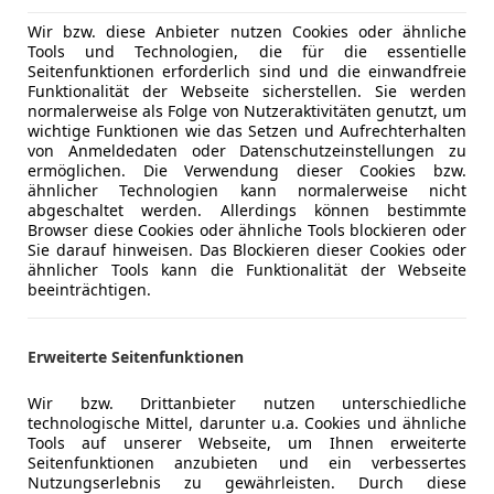
Navigatio
Panorama
Wir bzw. diese Anbieter nutzen Cookies oder ähnliche
Tools und Technologien, die für die essentielle
Start/Stop
Seitenfunktionen erforderlich sind und die einwandfreie
teilb. Rück
Funktionalität der Webseite sicherstellen. Sie werden
Tempomat
normalerweise als Folge von Nutzeraktivitäten genutzt, um
wichtige Funktionen wie das Setzen und Aufrechterhalten
Unterhaltung/Media
Android A
von Anmeldedaten oder Datenschutzeinstellungen zu
ermöglichen. Die Verwendung dieser Cookies bzw.
Apple CarP
ähnlicher Technologien kann normalerweise nicht
Bordcompu
abgeschaltet werden. Allerdings können bestimmte
Induktions
Browser diese Cookies oder ähnliche Tools blockieren oder
Sie darauf hinweisen. Das Blockieren dieser Cookies oder
Radio
ähnlicher Tools kann die Funktionalität der Webseite
Soundsys
beeinträchtigen.
USB
Volldigita
Kfz-Versicherung
Erweiterte Seitenfunktionen
Sicherheit
ABS
Abstands
Wir bzw. Drittanbieter nutzen unterschiedliche
Versicherungsschutz an Ihre Bedürfnisse anpa
technologische Mittel, darunter u.a. Cookies und ähnliche
Alarmanla
Tools auf unserer Webseite, um Ihnen erweiterte
Freischaden-Gutschein ab Stufe 0
ESP
Seitenfunktionen anzubieten und ein verbessertes
Fernlichtas
Auto einfach online versichern & Rabatt holen
Nutzungserlebnis zu gewährleisten. Durch diese