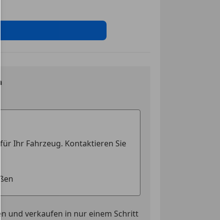
t
nwerfer
ung
ontrolle
cheinwerfer
erre
n
werk
uerung
n und verkaufen in nur einem Schritt