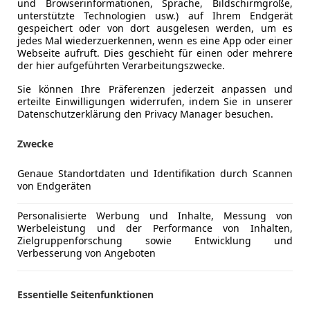
und Browserinformationen, Sprache, Bildschirmgröße,
unterstützte Technologien usw.) auf Ihrem Endgerät
gespeichert oder von dort ausgelesen werden, um es
jedes Mal wiederzuerkennen, wenn es eine App oder einer
Webseite aufruft. Dies geschieht für einen oder mehrere
Kraftstoff
Elektro
der hier aufgeführten Verarbeitungszwecke.
CO₂-Emissionen
0 g/km (k
Sie können Ihre Präferenzen jederzeit anpassen und
erteilte Einwilligungen widerrufen, indem Sie in unserer
Datenschutzerklärung den Privacy Manager besuchen.
Komfort
Berganfahr
Mehr anzeigen
Zwecke
Einparkhilf
Einparkhil
Genaue Standortdaten und Identifikation durch Scannen
ng
Außenfarbe
Schwarz
Einparkhil
von Endgeräten
Einparkhil
Lackierung
Metallic
Elektrisch
Personalisierte Werbung und Inhalte, Messung von
Werbeleistung und der Performance von Inhalten,
Getönte S
Zielgruppenforschung sowie Entwicklung und
Mehr anzeigen
Klimaanla
Verbesserung von Angeboten
Klimaauto
Luftfeder
Essentielle Seitenfunktionen
Multifunkt