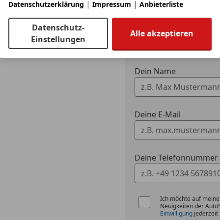
|
|
Datenschutzerklärung
Impressum
Anbieterliste
Ich möchte mein Auto
Datenschutz-
Alle akzeptieren
Fahrzeugdaten h
Einstellungen
Dein Name
Deine E-Mail
Deine Telefonnummer (
Ich möchte auf meine
Neuigkeiten der Auto
Einwilligung
jederzeit 