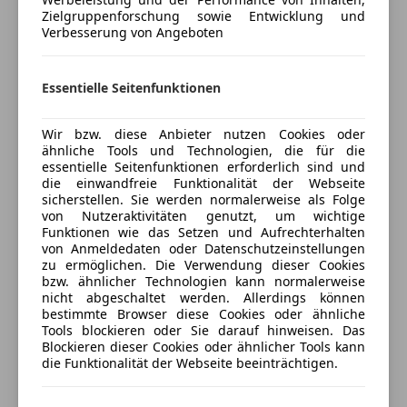
Freischaden-Gutschein ab Stufe 0
Zielgruppenforschung sowie Entwicklung und
Android Auto
Verbesserung von Angeboten
Auto einfach online versichern & Rabatt holen
Apple CarPlay
Bordcomputer
Induktionsladen für Smartphones
Essentielle Seitenfunktionen
Jetzt berechnen
Radio
Soundsystem
Wir bzw. diese Anbieter nutzen Cookies oder
USB
ähnliche Tools und Technologien, die für die
essentielle Seitenfunktionen erforderlich sind und
Volldigitales Kombiinstrument
Verkäufer
Händler
die einwandfreie Funktionalität der Webseite
sicherstellen. Sie werden normalerweise als Folge
Sicherheit
von Nutzeraktivitäten genutzt, um wichtige
Rudi Lins Gesellschaft m.b.H. & Co.
Funktionen wie das Setzen und Aufrechterhalten
ABS
KG
von Anmeldedaten oder Datenschutzeinstellungen
Alarmanlage
zu ermöglichen. Die Verwendung dieser Cookies
5
Sterne
ESP
Sternebewertung 5 von 5
bzw. ähnlicher Technologien kann normalerweise
(100% Weiterempfehlungen)
nicht abgeschaltet werden. Allerdings können
Fernlichtassistent
Anbieter auf AutoScout24 seit 2021
bestimmte Browser diese Cookies oder ähnliche
Isofix
Tools blockieren oder Sie darauf hinweisen. Das
LED-Scheinwerfer
Blockieren dieser Cookies oder ähnlicher Tools kann
Bundesstrasse 26d
,
die Funktionalität der Webseite beeinträchtigen.
6830 Rankweil, AT
Traktionskontrolle
Voll-LED Scheinwerfer