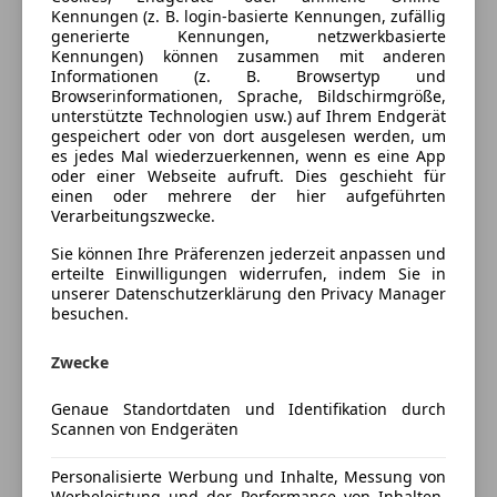
Berganfahrassistent
Kennungen (z. B. login-basierte Kennungen, zufällig
generierte Kennungen, netzwerkbasierte
Einparkhilfe
Farbe und Innenausstattung
Kennungen) können zusammen mit anderen
Einparkhilfe Rückfahrkamera
Informationen (z. B. Browsertyp und
Einparkhilfe Sensoren hinten
Browserinformationen, Sprache, Bildschirmgröße,
Außenfarbe
Schwarz
unterstützte Technologien usw.) auf Ihrem Endgerät
Einparkhilfe Sensoren vorne
gespeichert oder von dort ausgelesen werden, um
Lackierung
Metallic
Elektrische Sitze
es jedes Mal wiederzuerkennen, wenn es eine App
Getönte Scheiben
oder einer Webseite aufruft. Dies geschieht für
einen oder mehrere der hier aufgeführten
Klimaanlage
Preisbewertung
Verarbeitungszwecke.
Klimaautomatik
Luftfederung
Sie können Ihre Präferenzen jederzeit anpassen und
Mehr anzeigen
erteilte Einwilligungen widerrufen, indem Sie in
Multifunktionslenkrad
unserer Datenschutzerklärung den Privacy Manager
Navigationssystem
besuchen.
Versicherung
Panoramadach
Sitzbelüftung
Zwecke
Kfz-Versicherung
Start/Stop-Automatik
Genaue Standortdaten und Identifikation durch
teilb. Rücksitzbank
Scannen von Endgeräten
Versicherungsschutz an Ihre Bedürfnisse
Tempomat
anpassen
Personalisierte Werbung und Inhalte, Messung von
Unterhaltung/Media
Werbeleistung und der Performance von Inhalten,