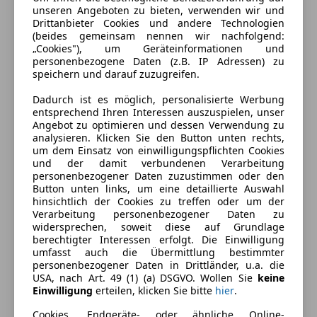
unseren Angeboten zu bieten, verwenden wir und
Drittanbieter Cookies und andere Technologien
(beides gemeinsam nennen wir nachfolgend:
„Cookies"), um Geräteinformationen und
personenbezogene Daten (z.B. IP Adressen) zu
speichern und darauf zuzugreifen.
Dadurch ist es möglich, personalisierte Werbung
entsprechend Ihren Interessen auszuspielen, unser
Angebot zu optimieren und dessen Verwendung zu
analysieren. Klicken Sie den Button unten rechts,
um dem Einsatz von einwilligungspflichten Cookies
und der damit verbundenen Verarbeitung
Energieverbrauch
personenbezogener Daten zuzustimmen oder den
Button unten links, um eine detaillierte Auswahl
Kraftstoff
Elektro
hinsichtlich der Cookies zu treffen oder um der
Verarbeitung personenbezogener Daten zu
CO₂-Emissionen
0 g/km (komb.)
widersprechen, soweit diese auf Grundlage
berechtigter Interessen erfolgt. Die Einwilligung
umfasst auch die Übermittlung bestimmter
personenbezogener Daten in Drittländer, u.a. die
Ausstattung
USA, nach Art. 49 (1) (a) DSGVO. Wollen Sie
keine
Einwilligung
erteilen, klicken Sie bitte
hier
.
Komfort
Mehr anzeigen
Cookies, Endgeräte- oder ähnliche Online-