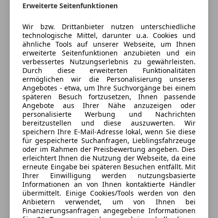
Kontakt
Wegfahrsperre
Erweiterte Seitenfunktionen
Stephan Lins
Extras
Wir bzw. Drittanbieter nutzen unterschiedliche
technologische Mittel, darunter u.a. Cookies und
Alufelgen
ähnliche Tools auf unserer Webseite, um Ihnen
Innenspiegel automatisch abblendend
erweiterte Seitenfunktionen anzubieten und ein
Anbieter kontaktieren
Spoiler
verbessertes Nutzungserlebnis zu gewährleisten.
Durch diese erweiterten Funktionalitäten
Sportfahrwerk
Deine Nachricht
ermöglichen wir die Personalisierung unseres
Sportsitze
Angebotes - etwa, um Ihre Suchvorgänge bei einem
Sprachsteuerung
späteren Besuch fortzusetzen, Ihnen passende
Angebote aus Ihrer Nähe anzuzeigen oder
personalisierte Werbung und Nachrichten
bereitzustellen und diese auszuwerten. Wir
speichern Ihre E-Mail-Adresse lokal, wenn Sie diese
für gespeicherte Suchanfragen, Lieblingsfahrzeuge
oder im Rahmen der Preisbewertung angeben. Dies
erleichtert Ihnen die Nutzung der Webseite, da eine
erneute Eingabe bei späteren Besuchen entfällt. Mit
Ihrer Einwilligung werden nutzungsbasierte
Informationen an von Ihnen kontaktierte Händler
Eintauschwagen: Kaufen und verkaufen in nur einem
übermittelt. Einige Cookies/Tools werden von den
Schritt
Anbietern verwendet, um von Ihnen bei
Finanzierungsanfragen angegebene Informationen