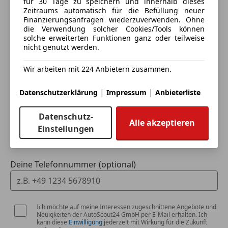
für 30 Tage zu speichern und innerhalb dieses
Ich möchte mein Auto in Zahlung geben
Zeitraums automatisch für die Befüllung neuer
(unverbindlich).
Finanzierungsanfragen wiederzuverwenden. Ohne
die Verwendung solcher Cookies/Tools können
Fahrzeugdaten hinzufügen
solche erweiterten Funktionen ganz oder teilweise
nicht genutzt werden.
Wir arbeiten mit 224 Anbietern zusammen.
Dein Name
|
|
Datenschutzerklärung
Impressum
Anbieterliste
Datenschutz-
Deine E-Mail
Alle akzeptieren
Einstellungen
Deine Telefonnummer (optional)
Ich möchte auf meine Interessen zugeschnittene Angebote und
Neuigkeiten der AutoScout24 GmbH per E-Mail erhalten. Ich
kann diese
Einwilligung
jederzeit mit Wirkung für die Zukunft