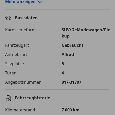
Autokredit-Rechner von durchblicker.at
Mehr anzeigen
Einfach Rate berechnen und günstige Konditionen
finden!
Basisdaten
Autokredit vergleichen
Karosserieform
SUV/Geländewagen/Pic
kup
Laufzeit
120 Monate
Fahrzeugart
Gebraucht
Kreditbetrag
€ 75 000,-
Antriebsart
Allrad
Zu zahlender
€ 105 661,-
Sitzplätze
5
Gesamtbetrag
Türen
4
Einberechnete Gebühren
€ 0,-
Angebotsnummer
817-31707
Effektivzinsatz
7,50 %
Sollzinssatz
7,25 %
Fahrzeughistorie
Monatliche Rate
€ 880,51
Kilometerstand
7 000 km