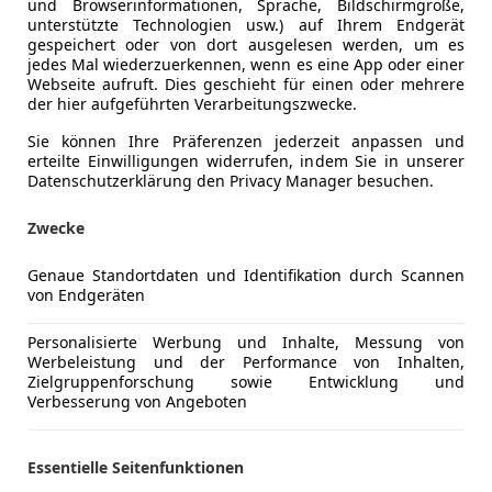
und Browserinformationen, Sprache, Bildschirmgröße,
unterstützte Technologien usw.) auf Ihrem Endgerät
gespeichert oder von dort ausgelesen werden, um es
jedes Mal wiederzuerkennen, wenn es eine App oder einer
Webseite aufruft. Dies geschieht für einen oder mehrere
der hier aufgeführten Verarbeitungszwecke.
Kraftstoff
Benzin
Sie können Ihre Präferenzen jederzeit anpassen und
erteilte Einwilligungen widerrufen, indem Sie in unserer
Datenschutzerklärung den Privacy Manager besuchen.
Unterhaltung/Media
Radio
Mehr anzeigen
Zwecke
Genaue Standortdaten und Identifikation durch Scannen
ng
Außenfarbe
Rot
von Endgeräten
Lackierung
Andere
Personalisierte Werbung und Inhalte, Messung von
Werbeleistung und der Performance von Inhalten,
Zielgruppenforschung sowie Entwicklung und
Entfall Modellbezeichnung
Verbesserung von Angeboten
Sportabgasanlage inkl. Sportendrohren schwarz
Adaptive Luftfederung mit Niveauregulierung und Hö
Essentielle Seitenfunktionen
Porsche Active Suspension Management (PASM)