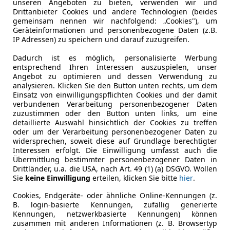
unseren Angeboten zu bieten, verwenden wir und
Drittanbieter Cookies und andere Technologien (beides
gemeinsam nennen wir nachfolgend: „Cookies"), um
Leistung
280 kW (38
Geräteinformationen und personenbezogene Daten (z.B.
IP Adressen) zu speichern und darauf zuzugreifen.
Getriebe
Automati
Dadurch ist es möglich, personalisierte Werbung
Hubraum
2 894 cm³
entsprechend Ihren Interessen auszuspielen, unser
Angebot zu optimieren und dessen Verwendung zu
Leergewicht
1 930 kg
analysieren. Klicken Sie den Button unten rechts, um dem
Einsatz von einwilligungspflichten Cookies und der damit
verbundenen Verarbeitung personenbezogener Daten
zuzustimmen oder den Button unten links, um eine
detaillierte Auswahl hinsichtlich der Cookies zu treffen
oder um der Verarbeitung personenbezogener Daten zu
widersprechen, soweit diese auf Grundlage berechtigter
Interessen erfolgt. Die Einwilligung umfasst auch die
Übermittlung bestimmter personenbezogener Daten in
Drittländer, u.a. die USA, nach Art. 49 (1) (a) DSGVO. Wollen
Sie
keine Einwilligung
erteilen, klicken Sie bitte
hier
.
Cookies, Endgeräte- oder ähnliche Online-Kennungen (z.
B. login-basierte Kennungen, zufällig generierte
Kennungen, netzwerkbasierte Kennungen) können
zusammen mit anderen Informationen (z. B. Browsertyp