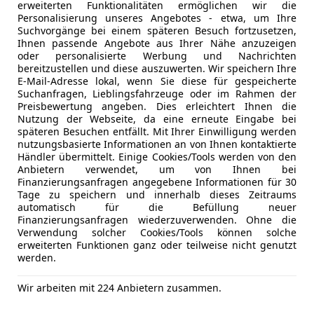
erweiterten Funktionalitäten ermöglichen wir die
Personalisierung unseres Angebotes - etwa, um Ihre
Suchvorgänge bei einem späteren Besuch fortzusetzen,
Ihnen passende Angebote aus Ihrer Nähe anzuzeigen
oder personalisierte Werbung und Nachrichten
bereitzustellen und diese auszuwerten. Wir speichern Ihre
E-Mail-Adresse lokal, wenn Sie diese für gespeicherte
Suchanfragen, Lieblingsfahrzeuge oder im Rahmen der
Preisbewertung angeben. Dies erleichtert Ihnen die
Nutzung der Webseite, da eine erneute Eingabe bei
Kfz-Versicherung
späteren Besuchen entfällt. Mit Ihrer Einwilligung werden
nutzungsbasierte Informationen an von Ihnen kontaktierte
Händler übermittelt. Einige Cookies/Tools werden von den
Versicherungsschutz an Ihre Bedürfnisse anpa
Anbietern verwendet, um von Ihnen bei
Finanzierungsanfragen angegebene Informationen für 30
Freischaden-Gutschein ab Stufe 0
Tage zu speichern und innerhalb dieses Zeitraums
automatisch für die Befüllung neuer
Auto einfach online versichern & Rabatt holen
Finanzierungsanfragen wiederzuverwenden. Ohne die
Verwendung solcher Cookies/Tools können solche
erweiterten Funktionen ganz oder teilweise nicht genutzt
werden.
Jetzt berechnen
Wir arbeiten mit 224 Anbietern zusammen.