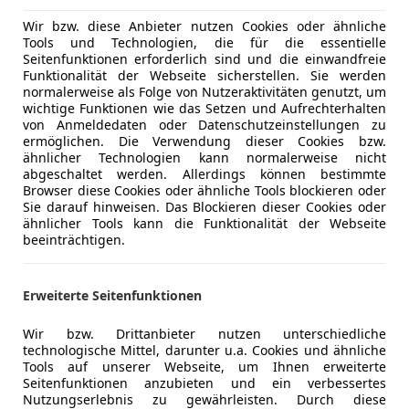
Elektrisch ausklappbare Anhängezugvorrichtung
Servolenkung Plus
Wir bzw. diese Anbieter nutzen Cookies oder ähnliche
Tools und Technologien, die für die essentielle
Multifunktions GT-Sportlenkrad inkl. Lenkradheizun
Seitenfunktionen erforderlich sind und die einwandfreie
Panorama Dachsystem
Funktionalität der Webseite sicherstellen. Sie werden
Porsche Wappen auf Kopfstützen (Vordersitze)
normalerweise als Folge von Nutzeraktivitäten genutzt, um
wichtige Funktionen wie das Setzen und Aufrechterhalten
Dachreling in Schwarz (hochglanz) lackiert
von Anmeldedaten oder Datenschutzeinstellungen zu
Sitzheizung vorn und hinten
Mehr anzeigen
ermöglichen. Die Verwendung dieser Cookies bzw.
Automatisch abblendende Innen- und Außenspiegel
ähnlicher Technologien kann normalerweise nicht
abgeschaltet werden. Allerdings können bestimmte
Spurwechselassistent
Browser diese Cookies oder ähnliche Tools blockieren oder
Mehr anzeigen
LED-Hauptscheinwerfer inkl. Porsche Dynamic Light 
Sie darauf hinweisen. Das Blockieren dieser Cookies oder
Abstandsregeltempostat
ähnlicher Tools kann die Funktionalität der Webseite
beeinträchtigen.
BOSE® Surround Sound-System
Rückfahrkamera inkl. Surround View
Privacy-Verglasung
Erweiterte Seitenfunktionen
Seitenscheibenleisten in Schwarz
Komfortsitze vorn (14-Wege)
Wir bzw. Drittanbieter nutzen unterschiedliche
technologische Mittel, darunter u.a. Cookies und ähnliche
Tools auf unserer Webseite, um Ihnen erweiterte
Seitenfunktionen anzubieten und ein verbessertes
Nutzungserlebnis zu gewährleisten. Durch diese