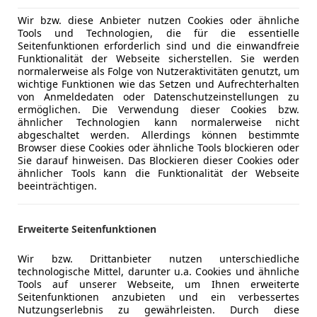
Luftfeder
Multifunkt
Wir bzw. diese Anbieter nutzen Cookies oder ähnliche
Tools und Technologien, die für die essentielle
Navigatio
Seitenfunktionen erforderlich sind und die einwandfreie
Panorama
Funktionalität der Webseite sicherstellen. Sie werden
Sitzheizun
normalerweise als Folge von Nutzeraktivitäten genutzt, um
wichtige Funktionen wie das Setzen und Aufrechterhalten
Start/Stop
von Anmeldedaten oder Datenschutzeinstellungen zu
Tempomat
ermöglichen. Die Verwendung dieser Cookies bzw.
ähnlicher Technologien kann normalerweise nicht
Unterhaltung/Media
Android A
abgeschaltet werden. Allerdings können bestimmte
Apple CarP
Browser diese Cookies oder ähnliche Tools blockieren oder
Sie darauf hinweisen. Das Blockieren dieser Cookies oder
Bordcompu
ähnlicher Tools kann die Funktionalität der Webseite
Induktions
beeinträchtigen.
Radio
Soundsys
Kfz-Versicherung
Erweiterte Seitenfunktionen
USB
Volldigita
Wir bzw. Drittanbieter nutzen unterschiedliche
Versicherungsschutz an Ihre Bedürfnisse anpa
technologische Mittel, darunter u.a. Cookies und ähnliche
Sicherheit
ABS
Tools auf unserer Webseite, um Ihnen erweiterte
Freischaden-Gutschein ab Stufe 0
Airbag hin
Seitenfunktionen anzubieten und ein verbessertes
Alarmanla
Auto einfach online versichern & Rabatt holen
Nutzungserlebnis zu gewährleisten. Durch diese