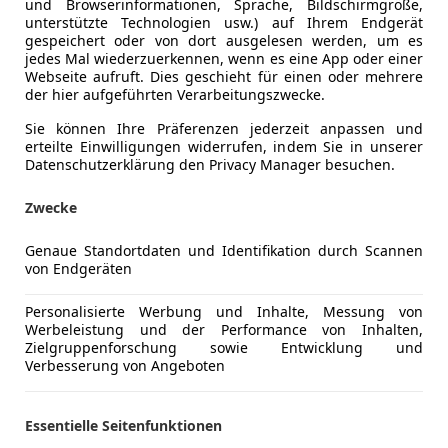
und Browserinformationen, Sprache, Bildschirmgröße,
unterstützte Technologien usw.) auf Ihrem Endgerät
gespeichert oder von dort ausgelesen werden, um es
jedes Mal wiederzuerkennen, wenn es eine App oder einer
Webseite aufruft. Dies geschieht für einen oder mehrere
Kraftstoff
Elektro
der hier aufgeführten Verarbeitungszwecke.
CO₂-Emissionen
0 g/km (k
Sie können Ihre Präferenzen jederzeit anpassen und
erteilte Einwilligungen widerrufen, indem Sie in unserer
Datenschutzerklärung den Privacy Manager besuchen.
Komfort
360° Kame
Mehr anzeigen
Zwecke
Berganfahr
Einparkhilf
Genaue Standortdaten und Identifikation durch Scannen
ng
Außenfarbe
Grau
Einparkhil
von Endgeräten
Einparkhil
Lackierung
Metallic
Einparkhil
Personalisierte Werbung und Inhalte, Messung von
Werbeleistung und der Performance von Inhalten,
Einparkhil
Zielgruppenforschung sowie Entwicklung und
Mehr anzeigen
Elektrisch
Verbesserung von Angeboten
Getönte S
Klimaauto
Essentielle Seitenfunktionen
Lederlenk