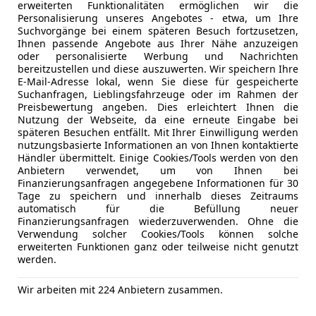
erweiterten Funktionalitäten ermöglichen wir die
ESP
Personalisierung unseres Angebotes - etwa, um Ihre
Fernlichtas
Suchvorgänge bei einem späteren Besuch fortzusetzen,
Isofix
Jetzt berechnen
Ihnen passende Angebote aus Ihrer Nähe anzuzeigen
oder personalisierte Werbung und Nachrichten
LED-Schei
bereitzustellen und diese auszuwerten. Wir speichern Ihre
Seitenairb
E-Mail-Adresse lokal, wenn Sie diese für gespeicherte
Servolenk
Suchanfragen, Lieblingsfahrzeuge oder im Rahmen der
Preisbewertung angeben. Dies erleichtert Ihnen die
Spurhaltea
Anbieter kontaktiere
Nutzung der Webseite, da eine erneute Eingabe bei
Traktionsk
späteren Besuchen entfällt. Mit Ihrer Einwilligung werden
Verkehrsz
Deine Nachricht
nutzungsbasierte Informationen an von Ihnen kontaktierte
Händler übermittelt. Einige Cookies/Tools werden von den
Voll-LED S
Anbietern verwendet, um von Ihnen bei
Wegfahrsp
Finanzierungsanfragen angegebene Informationen für 30
Tage zu speichern und innerhalb dieses Zeitraums
Extras
Alufelgen
automatisch für die Befüllung neuer
Pannenkit
Finanzierungsanfragen wiederzuverwenden. Ohne die
Verwendung solcher Cookies/Tools können solche
Spoiler
erweiterten Funktionen ganz oder teilweise nicht genutzt
Sportpake
werden.
Sportsitze
Sprachste
Wir arbeiten mit 224 Anbietern zusammen.
Eintauschwagen: Kaufe