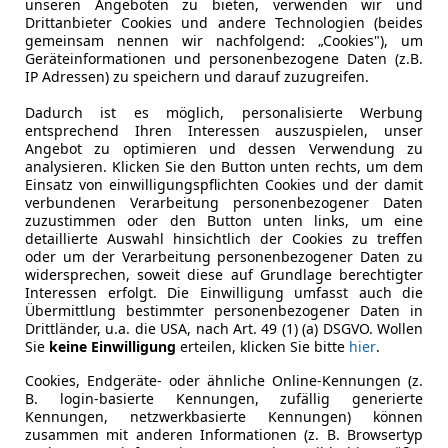
unseren Angeboten zu bieten, verwenden wir und
Drittanbieter Cookies und andere Technologien (beides
gemeinsam nennen wir nachfolgend: „Cookies"), um
Leistung
145 kW (19
Geräteinformationen und personenbezogene Daten (z.B.
IP Adressen) zu speichern und darauf zuzugreifen.
Getriebe
Automati
Dadurch ist es möglich, personalisierte Werbung
Leergewicht
2 480 kg
entsprechend Ihren Interessen auszuspielen, unser
Angebot zu optimieren und dessen Verwendung zu
analysieren. Klicken Sie den Button unten rechts, um dem
Einsatz von einwilligungspflichten Cookies und der damit
verbundenen Verarbeitung personenbezogener Daten
zuzustimmen oder den Button unten links, um eine
detaillierte Auswahl hinsichtlich der Cookies zu treffen
oder um der Verarbeitung personenbezogener Daten zu
widersprechen, soweit diese auf Grundlage berechtigter
Interessen erfolgt. Die Einwilligung umfasst auch die
Übermittlung bestimmter personenbezogener Daten in
Drittländer, u.a. die USA, nach Art. 49 (1) (a) DSGVO. Wollen
Sie
keine Einwilligung
erteilen, klicken Sie bitte
hier
.
Cookies, Endgeräte- oder ähnliche Online-Kennungen (z.
B. login-basierte Kennungen, zufällig generierte
Kennungen, netzwerkbasierte Kennungen) können
zusammen mit anderen Informationen (z. B. Browsertyp