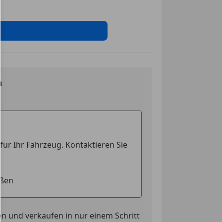
sistent
nwerfer
ag
ung
ssistent
n
ontrolle
eichenerkennung
cheinwerfer
erre
t
uerung
n und verkaufen in nur einem Schritt