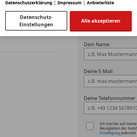
|
|
Datenschutzerklärung
Impressum
Anbieterliste
Ich möchte mein Auto
Datenschutz-
Alle akzeptieren
Fahrzeugdaten h
Einstellungen
Dein Name
Deine E-Mail
Deine Telefonnummer (
Ich möchte auf meine
Neuigkeiten der Auto
Einwilligung
jederzeit 