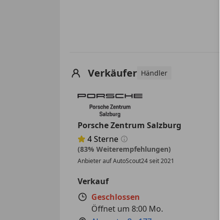
Verkäufer
Händler
Porsche Zentrum Salzburg
4
Sterne
Sternebewertung 4 von 5
(83% Weiterempfehlungen)
Anbieter auf AutoScout24 seit 2021
Verkauf
Geschlossen
Öffnet um 8:00 Mo.