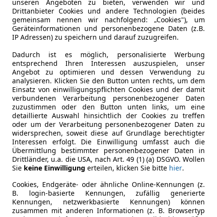
unseren Angeboten zu bieten, verwenden wir und
Drittanbieter Cookies und andere Technologien (beides
gemeinsam nennen wir nachfolgend: „Cookies"), um
Leistung
145 kW (19
Geräteinformationen und personenbezogene Daten (z.B.
IP Adressen) zu speichern und darauf zuzugreifen.
Getriebe
Automati
Dadurch ist es möglich, personalisierte Werbung
Leergewicht
2 480 kg
entsprechend Ihren Interessen auszuspielen, unser
Angebot zu optimieren und dessen Verwendung zu
analysieren. Klicken Sie den Button unten rechts, um dem
Einsatz von einwilligungspflichten Cookies und der damit
verbundenen Verarbeitung personenbezogener Daten
zuzustimmen oder den Button unten links, um eine
detaillierte Auswahl hinsichtlich der Cookies zu treffen
oder um der Verarbeitung personenbezogener Daten zu
widersprechen, soweit diese auf Grundlage berechtigter
Interessen erfolgt. Die Einwilligung umfasst auch die
Übermittlung bestimmter personenbezogener Daten in
Drittländer, u.a. die USA, nach Art. 49 (1) (a) DSGVO. Wollen
Sie
keine Einwilligung
erteilen, klicken Sie bitte
hier
.
Cookies, Endgeräte- oder ähnliche Online-Kennungen (z.
B. login-basierte Kennungen, zufällig generierte
Kennungen, netzwerkbasierte Kennungen) können
zusammen mit anderen Informationen (z. B. Browsertyp