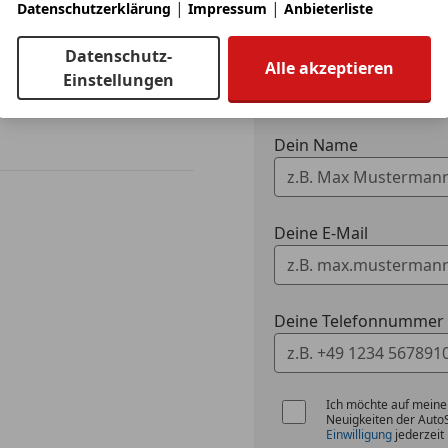
|
|
Sprachste
Datenschutzerklärung
Impressum
Anbieterliste
Ich möchte mein Auto
Datenschutz-
Alle akzeptieren
Fahrzeugdaten h
Einstellungen
Dein Name
Deine E-Mail
Deine Telefonnummer (
Ich möchte auf meine
Neuigkeiten der Auto
Einwilligung
jederzeit 