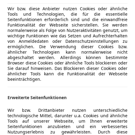
Lederlenk
Luftfeder
Wir bzw. diese Anbieter nutzen Cookies oder ähnliche
Tools und Technologien, die für die essentielle
Multifunkt
Seitenfunktionen erforderlich sind und die einwandfreie
Navigatio
Funktionalität der Webseite sicherstellen. Sie werden
Panorama
normalerweise als Folge von Nutzeraktivitäten genutzt, um
wichtige Funktionen wie das Setzen und Aufrechterhalten
Sitzbelüft
von Anmeldedaten oder Datenschutzeinstellungen zu
Sitzheizun
ermöglichen. Die Verwendung dieser Cookies bzw.
Start/Stop
ähnlicher Technologien kann normalerweise nicht
abgeschaltet werden. Allerdings können bestimmte
Tempomat
Browser diese Cookies oder ähnliche Tools blockieren oder
Sie darauf hinweisen. Das Blockieren dieser Cookies oder
Unterhaltung/Media
Android A
ähnlicher Tools kann die Funktionalität der Webseite
Apple CarP
beeinträchtigen.
Bordcompu
Induktions
Kfz-Versicherung
Erweiterte Seitenfunktionen
Radio
Soundsys
Wir bzw. Drittanbieter nutzen unterschiedliche
Versicherungsschutz an Ihre Bedürfnisse anpa
USB
technologische Mittel, darunter u.a. Cookies und ähnliche
Volldigita
Tools auf unserer Webseite, um Ihnen erweiterte
Freischaden-Gutschein ab Stufe 0
Seitenfunktionen anzubieten und ein verbessertes
Sicherheit
ABS
Auto einfach online versichern & Rabatt holen
Nutzungserlebnis zu gewährleisten. Durch diese