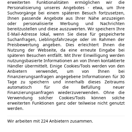
erweiterten Funktionalitäten ermöglichen wir die
Alarmanla
Personalisierung unseres Angebotes - etwa, um Ihre
ESP
Suchvorgänge bei einem späteren Besuch fortzusetzen,
Fernlichtas
Jetzt berechnen
Ihnen passende Angebote aus Ihrer Nähe anzuzeigen
oder personalisierte Werbung und Nachrichten
Isofix
bereitzustellen und diese auszuwerten. Wir speichern Ihre
LED-Schei
E-Mail-Adresse lokal, wenn Sie diese für gespeicherte
Seitenairb
Suchanfragen, Lieblingsfahrzeuge oder im Rahmen der
Preisbewertung angeben. Dies erleichtert Ihnen die
Servolenk
Anbieter kontaktiere
Nutzung der Webseite, da eine erneute Eingabe bei
Spurhaltea
späteren Besuchen entfällt. Mit Ihrer Einwilligung werden
Traktionsk
Deine Nachricht
nutzungsbasierte Informationen an von Ihnen kontaktierte
Händler übermittelt. Einige Cookies/Tools werden von den
Verkehrsz
Anbietern verwendet, um von Ihnen bei
Voll-LED S
Finanzierungsanfragen angegebene Informationen für 30
Wegfahrsp
Tage zu speichern und innerhalb dieses Zeitraums
automatisch für die Befüllung neuer
Extras
Alufelgen
Finanzierungsanfragen wiederzuverwenden. Ohne die
Verwendung solcher Cookies/Tools können solche
Dachreling
erweiterten Funktionen ganz oder teilweise nicht genutzt
Pannenkit
werden.
Spoiler
Sportpake
Wir arbeiten mit 224 Anbietern zusammen.
Sportsitze
Eintauschwagen: Kaufe