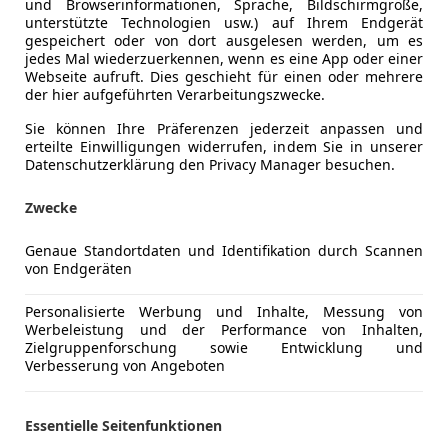
und Browserinformationen, Sprache, Bildschirmgröße,
unterstützte Technologien usw.) auf Ihrem Endgerät
gespeichert oder von dort ausgelesen werden, um es
jedes Mal wiederzuerkennen, wenn es eine App oder einer
Webseite aufruft. Dies geschieht für einen oder mehrere
Kraftstoff
Elektro
der hier aufgeführten Verarbeitungszwecke.
CO₂-Emissionen
0 g/km (k
Sie können Ihre Präferenzen jederzeit anpassen und
erteilte Einwilligungen widerrufen, indem Sie in unserer
Datenschutzerklärung den Privacy Manager besuchen.
Komfort
360° Kame
Mehr anzeigen
Zwecke
Berganfahr
Einparkhilf
Genaue Standortdaten und Identifikation durch Scannen
ng
Außenfarbe
Schwarz
Einparkhil
von Endgeräten
Einparkhil
Lackierung
Andere
Einparkhil
Personalisierte Werbung und Inhalte, Messung von
Werbeleistung und der Performance von Inhalten,
Einparkhil
Zielgruppenforschung sowie Entwicklung und
Mehr anzeigen
Elektrisch
Verbesserung von Angeboten
Getönte S
Head-up di
Essentielle Seitenfunktionen
Klimaauto