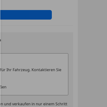
ge
sistent
nwerfer
ag
ung
n
ssistent
ontrolle
eichenerkennung
cheinwerfer
erre
t
n und verkaufen in nur einem Schritt