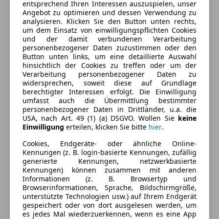
entsprechend Ihren Interessen auszuspielen, unser
Komfort
Angebot zu optimieren und dessen Verwendung zu
Mehr anzeigen
analysieren. Klicken Sie den Button unten rechts,
360° Kamera
um dem Einsatz von einwilligungspflichten Cookies
und der damit verbundenen Verarbeitung
4-Zonen-Klimaautomatik
Farbe und Innenausstattung
personenbezogener Daten zuzustimmen oder den
Armlehne
Button unten links, um eine detaillierte Auswahl
Beheizbare Frontscheibe
hinsichtlich der Cookies zu treffen oder um der
Außenfarbe
Grau
Verarbeitung personenbezogener Daten zu
Beheizbares Lenkrad
widersprechen, soweit diese auf Grundlage
Farbe laut Hersteller
Vulkangraumetallic
Einparkhilfe
berechtigter Interessen erfolgt. Die Einwilligung
Einparkhilfe Rückfahrkamera
umfasst auch die Übermittlung bestimmter
Lackierung
Metallic
personenbezogener Daten in Drittländer, u.a. die
Einparkhilfe Sensoren hinten
USA, nach Art. 49 (1) (a) DSGVO. Wollen Sie
keine
Farbe der
Beige
Einparkhilfe Sensoren vorne
Einwilligung
erteilen, klicken Sie bitte
hier
.
Innenausstattung
Elektrische Fensterheber
Cookies, Endgeräte- oder ähnliche Online-
Elektrische Heckklappe
Innenausstattung
Vollleder
Kennungen (z. B. login-basierte Kennungen, zufällig
Elektrische Seitenspiegel
generierte Kennungen, netzwerkbasierte
Kennungen) können zusammen mit anderen
Elektrische Sitze
Informationen (z. B. Browsertyp und
Fahrzeugbeschreibung
Getönte Scheiben
Browserinformationen, Sprache, Bildschirmgröße,
Head-up display
unterstützte Technologien usw.) auf Ihrem Endgerät
Herzlich Willkommen bei motioncars
gespeichert oder von dort ausgelesen werden, um
Klimaanlage
es jedes Mal wiederzuerkennen, wenn es eine App
Lederausstattung