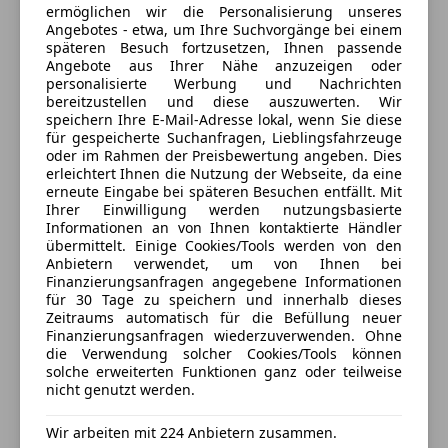
Wegfahrsperre
ermöglichen wir die Personalisierung unseres
Kopfairbag
Angebotes - etwa, um Ihre Suchvorgänge bei einem
Geschlossen
Kurvenlicht
späteren Besuch fortzusetzen, Ihnen passende
Außen
Öffnet um 9:30 Mo.
LED-Scheinwerfer
Angebote aus Ihrer Nähe anzuzeigen oder
Außenspiegel elektr. anklappbar
Hönigtalerstraße 46
,
personalisierte Werbung und Nachrichten
LED-Tagfahrlicht
8301 Kainbach bei Graz, AT
Außenspiegel elektr. verstell- und heizbar
bereitzustellen und diese auszuwerten. Wir
Nachtsicht-Assistent
speichern Ihre E-Mail-Adresse lokal, wenn Sie diese
Verglasung getönt
Reifendruckkontrollsystem
für gespeicherte Suchanfragen, Lieblingsfahrzeuge
Kontakt
LM-Felgen vorn/hinten: 9,5x21 / 11,5x21 (Sport Design
oder im Rahmen der Preisbewertung angeben. Dies
Seitenairbag
Rad, in Wagenfarbe)
erleichtert Ihnen die Nutzung der Webseite, da eine
Team motioncars
Servolenkung
erneute Eingabe bei späteren Besuchen entfällt. Mit
Metallic-Lackierung
Spurhalteassistent
Ihrer Einwilligung werden nutzungsbasierte
Panorama-Schiebedach zweiteilig vorn elektrisch
Informationen an von Ihnen kontaktierte Händler
Tagfahrlicht
Verglasung hinten abgedunkelt (Privacyverglasung)
übermittelt. Einige Cookies/Tools werden von den
Totwinkel-Assistent
Anbieter kontaktieren
Anbietern verwendet, um von Ihnen bei
Traktionskontrolle
Finanzierungsanfragen angegebene Informationen
Innen
für 30 Tage zu speichern und innerhalb dieses
Verkehrszeichenerkennung
Deine Nachricht
Heckklappe mit automatischem Öffnungs- und
Zeitraums automatisch für die Befüllung neuer
Wegfahrsperre
Finanzierungsanfragen wiederzuverwenden. Ohne
Schließsystem
Zentralverriegelung
die Verwendung solcher Cookies/Tools können
Heckleuchten LED
solche erweiterten Funktionen ganz oder teilweise
Zentralverriegelung mit Funkfernbedienung
Isofix-Aufnahmen für Kindersitz an Rücksitz
nicht genutzt werden.
Extras
Lenkrad (Sport/Glattleder, 3-Speichen) mit
Wir arbeiten mit 224 Anbietern zusammen.
Multifunktion
Alufelgen