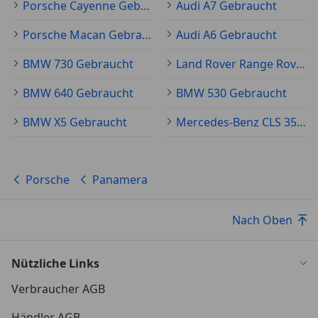
Porsche Cayenne Gebraucht
Audi A7 Gebraucht
Luftauslassgitter Kotflügel schwarz lackiert
Modellbezeichnung auf Heckklappe lackiert (Silber,
Porsche Macan Gebraucht
Audi A6 Gebraucht
Hochglanz)
Parkbremse elektrisch
BMW 730 Gebraucht
Land Rover Range Rover Sport Gebraucht
Porsche Universal-Ladegerät (AC)
BMW 640 Gebraucht
BMW 530 Gebraucht
Reifen-Reparaturkit
Schadstoffarm nach Abgasnorm Euro 6d-TEMP
BMW X5 Gebraucht
Mercedes-Benz CLS 350 Gebraucht
Schriftzug Porsche + Modellbezeichnung lackiert
Sitzanlage 4 + 1
Sonnenblenden mit Spiegel (beleuchtet)
Porsche
Panamera
Sport-Chrono-Paket
Türablagefach mit Beleuchtung
USB-Anschlüsse im Fond (nur Ladefunktion)
Nach Oben
Ablage-Paket
Ambiente-Beleuchtung
Nützliche Links
Fensterzierleisten schwarz (Hochglanz)
Fußmatten
Verbraucher AGB
Interieur-Paket: Aluminium gebürstet, schwarz
Ionisator zur Luftreinigung
Händler AGB