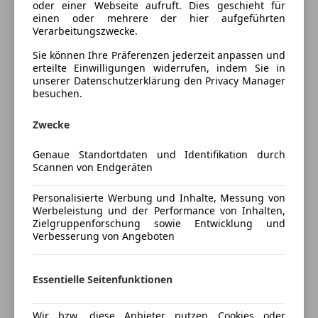
oder einer Webseite aufruft. Dies geschieht für
Fahrzeugnummer: 500
Lederlenkrad
einen oder mehrere der hier aufgeführten
Verarbeitungszwecke.
Lichtsensor
60.918 km
Luftfederung
Sie können Ihre Präferenzen jederzeit anpassen und
Felgen gegen Aufpreis
Multifunktionslenkrad
erteilte Einwilligungen widerrufen, indem Sie in
unserer Datenschutzerklärung den Privacy Manager
Navigationssystem
besuchen.
Approved NEU
Panoramadach
Regensensor
Zwecke
Schiebedach
Finanzierung ohne Anzahlung
Mehr anzeigen
Schlüssellose Zentralverriegelung
Genaue Standortdaten und Identifikation durch
Scannen von Endgeräten
Sitzbelüftung
Bitte um
telefonische Kontaktaufnahme unter +43
Sitzheizung
Preisbewertung
3133/ 94100
, da die Bearbeitung von Mails in der
Personalisierte Werbung und Inhalte, Messung von
Sitzheizung hinten
Werbeleistung und der Performance von Inhalten,
Regel länger dauern kann.
Standheizung
Zielgruppenforschung sowie Entwicklung und
Mehr anzeigen
Start/Stop-Automatik
Verbesserung von Angeboten
Motor & Antrieb
Tempomat
Antischlupfregelung (ASR)
Versicherung
Unterhaltung/Media
Essentielle Seitenfunktionen
Antriebsart: Allradantrieb
Automatisches Bremsen Differential (ABD)
Apple CarPlay
Kfz-Versicherung
Wir bzw. diese Anbieter nutzen Cookies oder
Getriebe 8-Gang - Doppelkupplungsgetriebe (PDK)