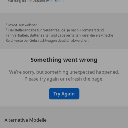
Wirkung für die Zukunft
widerrufen
.
Bremssättel Grün lackiert
Connect Plus (Bluetooth, Apple CarPlay, WLAN,
Vehicle-Tracking-System)
Drehzahlmesser
MwSt. ausweisbar
Einstiegsblenden mit Modellbezeichnung
Herstellerangabe für Neufahrzeuge. Je nach Kilometerstand,
(Aluminium)
Fahrverhalten, Batteriealter und Ladeverhalten kann die elektrische
Reichweite bei Gebrauchtwagen deutlich abweichen.
Elektromotor 100 kW (Hybridantrieb)
Frontscheibe mit Bandfilter oben
Gepäckraumabdeckung / Rollo
Something went wrong
Getränkehalter
Heckscheibenwischer
We're sorry, but something unexpected happened.
Hybrid 340 kW (Motor 2,9 Ltr. - 243 kW)
Please try again or refresh the page.
Innenraumfilter: Aktivkohlefilter (Geruchsfilter)
Innenspiegel mit Abblendautomatik
Try Again
Karosserie: 4-türig
Ladekabel 2,5 m
Ladekabel mit Industriestecker (32 A / 400 V)
Ladekabel mit Schukostecker
Alternative Modelle
Leichtbau-Batterie (Lithium-Ionen)