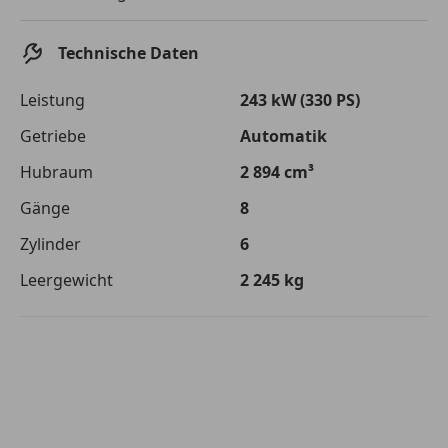
Die tatsächlichen Konditionen sind abhängig von Ihrer Bonität sowie
von der von Ihnen gewählten Bank. Rückzahlungszeitraum 1-10
Jahre. Zinsspanne Sollzinssatz: 2,90% - 14,90%.
Technische Daten
Jetzt berechnen
Leistung
243 kW (330 PS)
Getriebe
Automatik
Hubraum
2 894 cm³
Gänge
8
Zylinder
6
Leergewicht
2 245 kg