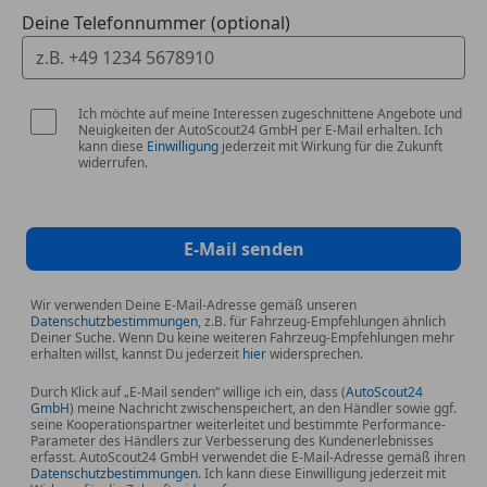
Deine Telefonnummer (optional)
Online - Navigationsmodul
Zentralverriegelung / Startanlage Porsche Entry &
Drive
Komfortzugang (Schlüssellose Türentriegelung)
Ich möchte auf meine Interessen zugeschnittene Angebote und
Head-up-Display
Neuigkeiten der AutoScout24 GmbH per E-Mail erhalten. Ich
kann diese
Einwilligung
jederzeit mit Wirkung für die Zukunft
widerrufen.
Assistenz
Fahrassistenz-System: Park-Assistent vorn und hinten
Fahrassistenz-System: Park-Assistent vorn und hinten
E-Mail senden
inkl. Rückfahrkamera und Surround View
Fahrassistenz-System: Spurhalteassistent
Wir verwenden Deine E-Mail-Adresse gemäß unseren
Fahrassistenz-System: Spurwechselassistent
Datenschutzbestimmungen
, z.B. für Fahrzeug-Empfehlungen ähnlich
Deiner Suche. Wenn Du keine weiteren Fahrzeug-Empfehlungen mehr
erhalten willst, kannst Du jederzeit
hier
widersprechen.
Sonstiges
Aktive Motorhaube
Durch Klick auf „E-Mail senden“ willige ich ein, dass (
AutoScout24
GmbH
) meine Nachricht zwischenspeichert, an den Händler sowie ggf.
Anzeigeinstrumente mit Hintergrund schwarz
seine Kooperationspartner weiterleitet und bestimmte Performance-
Außenspiegel asphärisch, links
Parameter des Händlers zur Verbesserung des Kundenerlebnisses
erfasst. AutoScout24 GmbH verwendet die E-Mail-Adresse gemäß ihren
Blinkleuchten LED
Datenschutzbestimmungen
. Ich kann diese Einwilligung jederzeit mit