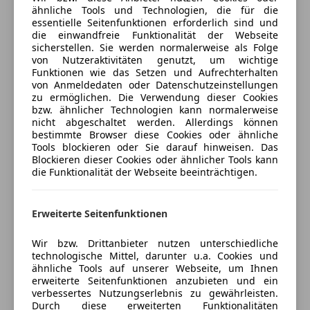
Bluetooth
ähnliche Tools und Technologien, die für die
Heckspoiler adaptiv ausfahrbar (2-Wege)
Bordcomputer
essentielle Seitenfunktionen erforderlich sind und
Versicherungsschutz an Ihre Bedürfnisse
Luftfederung elektronisch geregelt
die einwandfreie Funktionalität der Webseite
DAB-Radio
anpassen
sicherstellen. Sie werden normalerweise als Folge
Otto-Partikelfilter (OPF)
Freisprecheinrichtung
von Nutzeraktivitäten genutzt, um wichtige
Freischaden-Gutschein ab Stufe 0
Porsche Traction Management (PTM)
MP3
Funktionen wie das Setzen und Aufrechterhalten
Start/Stop-Anlage
von Anmeldedaten oder Datenschutzeinstellungen
Auto einfach online versichern & Rabatt holen
Radio
zu ermöglichen. Die Verwendung dieser Cookies
Fahrassistenz-System: Porsche InnoDrive inkl.
Soundsystem
bzw. ähnlicher Technologien kann normalerweise
Abstandsregeltempomat
USB
nicht abgeschaltet werden. Allerdings können
Sport-Auspuffanlage, Endrohre schwarz
Jetzt berechnen
bestimmte Browser diese Cookies oder ähnliche
W-Lan / Wifi Hotspot
Tools blockieren oder Sie darauf hinweisen. Das
Blockieren dieser Cookies oder ähnlicher Tools kann
Sicherheit
Sicherheit
die Funktionalität der Webseite beeinträchtigen.
Airbag Fahrer-/Beifahrerseite
ABS
Verkäufer
Händler
Anti-Blockier-System (ABS)
Abstandstempomat
Diebstahl-Warnanlage mit Innenraumüberwachung
Erweiterte Seitenfunktionen
Abstandswarner
motioncars gmbh
Knieairbag
Alarmanlage
Wir bzw. Drittanbieter nutzen unterschiedliche
Kopf-Airbag-System Porsche Side Impact Protection
5
Sterne
Beifahrerairbag
technologische Mittel, darunter u.a. Cookies und
Sternebewertung 5 von 5
System (POSIP)
(96% Weiterempfehlungen)
ähnliche Tools auf unserer Webseite, um Ihnen
Fahrerairbag
Porsche Stability Management (PSM)
erweiterte Seitenfunktionen anzubieten und ein
Anbieter auf AutoScout24 seit 2021
Fernlichtassistent
verbessertes Nutzungserlebnis zu gewährleisten.
Seitenairbag vorn
Isofix
Durch diese erweiterten Funktionalitäten
Verkauf