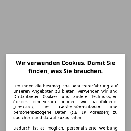
Energieverbrauch
Wir verwenden Cookies. Damit Sie
finden, was Sie brauchen.
Schadstoffklasse
Euro 6d-TEMP
Anderer Energieträger
Strom
Um Ihnen die bestmögliche Benutzererfahrung auf
unseren Angeboten zu bieten, verwenden wir und
Kraftstoffverbrauch
2,90
l/100 km (komb.)
Drittanbieter Cookies und andere Technologien
(beides gemeinsam nennen wir nachfolgend:
CO₂-Emissionen
66 g/km (komb.)
„Cookies"), um Geräteinformationen und
personenbezogene Daten (z.B. IP Adressen) zu
speichern und darauf zuzugreifen.
Ausstattung
Dadurch ist es möglich, personalisierte Werbung