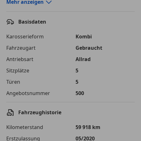
Autokredit-Rechner von durchblicker.at
Mehr anzeigen
Einfach Rate berechnen und günstige Konditionen
finden!
Basisdaten
Autokredit vergleichen
Karosserieform
Kombi
Laufzeit
120 Monate
Fahrzeugart
Gebraucht
Antriebsart
Allrad
Kreditbetrag
€ 74 900,-
Sitzplätze
5
Zu zahlender
€ 105 520,-
Gesamtbetrag
Türen
5
Einberechnete Gebühren
€ 0,-
Angebotsnummer
500
Effektivzinsatz
7,50 %
Fahrzeughistorie
Sollzinssatz
7,25 %
Kilometerstand
59 918 km
Monatliche Rate
€ 879,33
Erstzulassung
05/2020