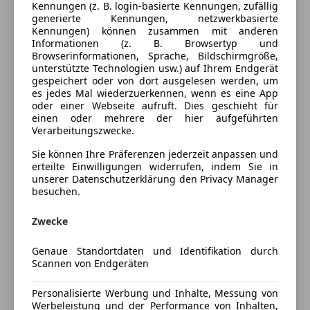
Kennungen (z. B. login-basierte Kennungen, zufällig
Einparkhilfe
Farbe und Innenausstattung
generierte Kennungen, netzwerkbasierte
Einparkhilfe Rückfahrkamera
Kennungen) können zusammen mit anderen
Einparkhilfe selbstlenkendes System
Informationen (z. B. Browsertyp und
Außenfarbe
Schwarz
Browserinformationen, Sprache, Bildschirmgröße,
Einparkhilfe Sensoren hinten
unterstützte Technologien usw.) auf Ihrem Endgerät
Lackierung
Andere
Einparkhilfe Sensoren vorne
gespeichert oder von dort ausgelesen werden, um
Elektrische Heckklappe
es jedes Mal wiederzuerkennen, wenn es eine App
oder einer Webseite aufruft. Dies geschieht für
Elektrische Sitze
Preisbewertung
einen oder mehrere der hier aufgeführten
Getönte Scheiben
Verarbeitungszwecke.
Head-up display
Mehr anzeigen
Sie können Ihre Präferenzen jederzeit anpassen und
Klimaanlage
erteilte Einwilligungen widerrufen, indem Sie in
Klimaautomatik
unserer Datenschutzerklärung den Privacy Manager
Versicherung
besuchen.
Lederlenkrad
Luftfederung
Zwecke
Kfz-Versicherung
Multifunktionslenkrad
Navigationssystem
Genaue Standortdaten und Identifikation durch
Versicherungsschutz an Ihre Bedürfnisse
Schlüssellose Zentralverriegelung
Scannen von Endgeräten
anpassen
Sitzheizung
Standheizung
Personalisierte Werbung und Inhalte, Messung von
Freischaden-Gutschein ab Stufe 0
Werbeleistung und der Performance von Inhalten,
teilb. Rücksitzbank