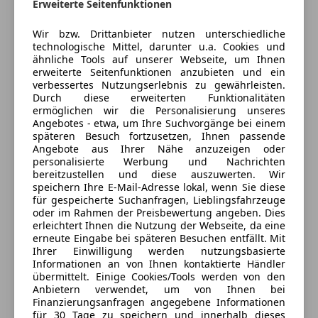
Fernlichtassistent
Erweiterte Seitenfunktionen
Isofix
Kontakt
Wir bzw. Drittanbieter nutzen unterschiedliche
Kurvenlicht
technologische Mittel, darunter u.a. Cookies und
Stefan Rettenbacher
LED-Scheinwerfer
ähnliche Tools auf unserer Webseite, um Ihnen
LED-Tagfahrlicht
erweiterte Seitenfunktionen anzubieten und ein
verbessertes Nutzungserlebnis zu gewährleisten.
Alle Fahrzeuge des Anbieters
Nachtsicht-Assistent
Durch diese erweiterten Funktionalitäten
Notbremsassistent
ermöglichen wir die Personalisierung unseres
Notrufsystem
Angebotes - etwa, um Ihre Suchvorgänge bei einem
Anbieter kontaktieren
späteren Besuch fortzusetzen, Ihnen passende
Reifendruckkontrollsystem
Angebote aus Ihrer Nähe anzuzeigen oder
Servolenkung
personalisierte Werbung und Nachrichten
Deine Nachricht
Spurhalteassistent
bereitzustellen und diese auszuwerten. Wir
speichern Ihre E-Mail-Adresse lokal, wenn Sie diese
Tagfahrlicht
für gespeicherte Suchanfragen, Lieblingsfahrzeuge
Traktionskontrolle
oder im Rahmen der Preisbewertung angeben. Dies
Verkehrszeichenerkennung
erleichtert Ihnen die Nutzung der Webseite, da eine
erneute Eingabe bei späteren Besuchen entfällt. Mit
Voll-LED Scheinwerfer
Ihrer Einwilligung werden nutzungsbasierte
Wegfahrsperre
Informationen an von Ihnen kontaktierte Händler
übermittelt. Einige Cookies/Tools werden von den
Extras
Anbietern verwendet, um von Ihnen bei
Finanzierungsanfragen angegebene Informationen
Alufelgen
für 30 Tage zu speichern und innerhalb dieses