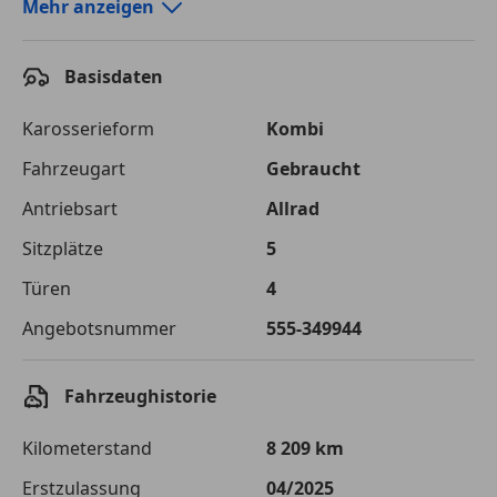
Autokredit-Rechner von durchblicker.at
Mehr anzeigen
Einfach Rate berechnen und günstige Konditionen
finden!
Basisdaten
Autokredit vergleichen
Karosserieform
Kombi
Laufzeit
120 Monate
Fahrzeugart
Gebraucht
Antriebsart
Allrad
Kreditbetrag
€ 75 000,-
Sitzplätze
5
Zu zahlender
€ 105 661,-
Gesamtbetrag
Türen
4
Einberechnete Gebühren
€ 0,-
Angebotsnummer
555-349944
Effektivzinsatz
7,50 %
Fahrzeughistorie
Sollzinssatz
7,25 %
Kilometerstand
8 209 km
Monatliche Rate
€ 880,51
Erstzulassung
04/2025