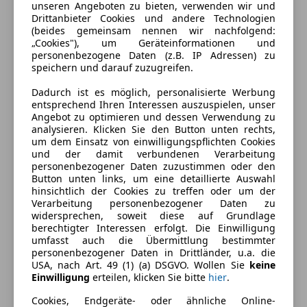
unseren Angeboten zu bieten, verwenden wir und
Drittanbieter Cookies und andere Technologien
(beides gemeinsam nennen wir nachfolgend:
„Cookies"), um Geräteinformationen und
personenbezogene Daten (z.B. IP Adressen) zu
speichern und darauf zuzugreifen.
Dadurch ist es möglich, personalisierte Werbung
entsprechend Ihren Interessen auszuspielen, unser
Angebot zu optimieren und dessen Verwendung zu
analysieren. Klicken Sie den Button unten rechts,
um dem Einsatz von einwilligungspflichten Cookies
Energieverbrauch
und der damit verbundenen Verarbeitung
personenbezogener Daten zuzustimmen oder den
Kraftstoff
Elektro
Button unten links, um eine detaillierte Auswahl
hinsichtlich der Cookies zu treffen oder um der
CO₂-Emissionen
0 g/km (komb.)
Verarbeitung personenbezogener Daten zu
widersprechen, soweit diese auf Grundlage
berechtigter Interessen erfolgt. Die Einwilligung
umfasst auch die Übermittlung bestimmter
Ausstattung
personenbezogener Daten in Drittländer, u.a. die
USA, nach Art. 49 (1) (a) DSGVO. Wollen Sie
keine
Komfort
Mehr anzeigen
Einwilligung
erteilen, klicken Sie bitte
hier
.
360° Kamera
Cookies, Endgeräte- oder ähnliche Online-