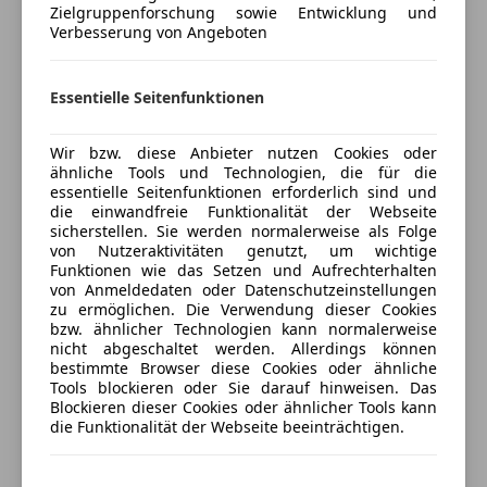
Zielgruppenforschung sowie Entwicklung und
Auto einfach online versichern & Rabatt holen
Tempomat
Verbesserung von Angeboten
Unterhaltung/Media
Jetzt berechnen
Essentielle Seitenfunktionen
Android Auto
Apple CarPlay
Induktionsladen für Smartphones
Wir bzw. diese Anbieter nutzen Cookies oder
ähnliche Tools und Technologien, die für die
Radio
Verkäufer
Händler
essentielle Seitenfunktionen erforderlich sind und
Soundsystem
die einwandfreie Funktionalität der Webseite
USB
sicherstellen. Sie werden normalerweise als Folge
Porsche Zentrum Salzburg
von Nutzeraktivitäten genutzt, um wichtige
Volldigitales Kombiinstrument
Funktionen wie das Setzen und Aufrechterhalten
4
Sterne
Sternebewertung 4 von 5
von Anmeldedaten oder Datenschutzeinstellungen
(83% Weiterempfehlungen)
Sicherheit
zu ermöglichen. Die Verwendung dieser Cookies
Anbieter auf AutoScout24 seit 2021
bzw. ähnlicher Technologien kann normalerweise
ABS
nicht abgeschaltet werden. Allerdings können
Abstandstempomat
Verkauf
bestimmte Browser diese Cookies oder ähnliche
Abstandswarner
Tools blockieren oder Sie darauf hinweisen. Das
Geöffnet
Blockieren dieser Cookies oder ähnlicher Tools kann
Airbag hinten
Schließt um 18:00
die Funktionalität der Webseite beeinträchtigen.
Alarmanlage
Alpenstraße 177
,
ESP
5020 Salzburg, AT