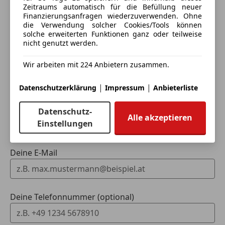
Eintauschwagen: Kaufen und verkaufen in nur einem
Pannenkit
Zeitraums automatisch für die Befüllung neuer
Finanzierungsanfragen wiederzuverwenden. Ohne
Schritt
Sportfahrwerk
die Verwendung solcher Cookies/Tools können
Sportpaket
solche erweiterten Funktionen ganz oder teilweise
Ich möchte mein Auto in Zahlung geben
Sportsitze
nicht genutzt werden.
(unverbindlich).
Sprachsteuerung
Wir arbeiten mit 224 Anbietern zusammen.
Fahrzeugdaten hinzufügen
|
|
Datenschutzerklärung
Impressum
Anbieterliste
Dein Name
Datenschutz-
Alle akzeptieren
Einstellungen
Deine E-Mail
Deine Telefonnummer (optional)