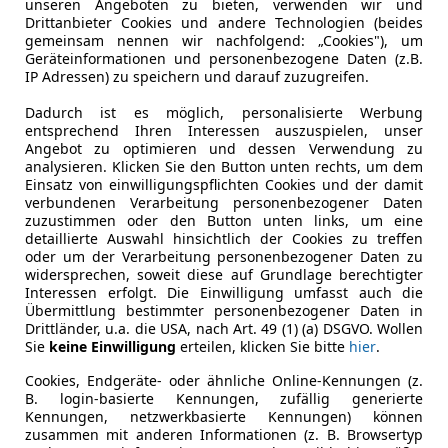
unseren Angeboten zu bieten, verwenden wir und
Drittanbieter Cookies und andere Technologien (beides
gemeinsam nennen wir nachfolgend: „Cookies"), um
Geräteinformationen und personenbezogene Daten (z.B.
IP Adressen) zu speichern und darauf zuzugreifen.
Dadurch ist es möglich, personalisierte Werbung
entsprechend Ihren Interessen auszuspielen, unser
Angebot zu optimieren und dessen Verwendung zu
analysieren. Klicken Sie den Button unten rechts, um dem
Einsatz von einwilligungspflichten Cookies und der damit
Kraftstoff
Benzin
verbundenen Verarbeitung personenbezogener Daten
zuzustimmen oder den Button unten links, um eine
detaillierte Auswahl hinsichtlich der Cookies zu treffen
oder um der Verarbeitung personenbezogener Daten zu
ng
Außenfarbe
Grün
widersprechen, soweit diese auf Grundlage berechtigter
Interessen erfolgt. Die Einwilligung umfasst auch die
Lackierung
Andere
Übermittlung bestimmter personenbezogener Daten in
Drittländer, u.a. die USA, nach Art. 49 (1) (a) DSGVO. Wollen
Farbe der Innenausstattung
Grün
Sie
keine Einwilligung
erteilen, klicken Sie bitte
hier
.
Cookies, Endgeräte- oder ähnliche Online-Kennungen (z.
Pinzgauer aus Schweitzer Armee im tollen Zustand. F
B. login-basierte Kennungen, zufällig generierte
Kennungen, netzwerkbasierte Kennungen) können
zugelassen für 9 Personen, und Führerscheinklasse B 
zusammen mit anderen Informationen (z. B. Browsertyp
einfach melden.