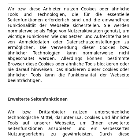
Versicherungsschutz an Ihre Bedürfnisse anpa
Wir bzw. diese Anbieter nutzen Cookies oder ähnliche
Freischaden-Gutschein ab Stufe 0
Tools und Technologien, die für die essentielle
Seitenfunktionen erforderlich sind und die einwandfreie
Auto einfach online versichern & Rabatt holen
Funktionalität der Webseite sicherstellen. Sie werden
normalerweise als Folge von Nutzeraktivitäten genutzt, um
wichtige Funktionen wie das Setzen und Aufrechterhalten
von Anmeldedaten oder Datenschutzeinstellungen zu
Jetzt berechnen
ermöglichen. Die Verwendung dieser Cookies bzw.
ähnlicher Technologien kann normalerweise nicht
abgeschaltet werden. Allerdings können bestimmte
Browser diese Cookies oder ähnliche Tools blockieren oder
Sie darauf hinweisen. Das Blockieren dieser Cookies oder
ähnlicher Tools kann die Funktionalität der Webseite
Anbieter kontaktiere
beeinträchtigen.
Deine Nachricht
Erweiterte Seitenfunktionen
Wir bzw. Drittanbieter nutzen unterschiedliche
technologische Mittel, darunter u.a. Cookies und ähnliche
Tools auf unserer Webseite, um Ihnen erweiterte
Seitenfunktionen anzubieten und ein verbessertes
Nutzungserlebnis zu gewährleisten. Durch diese