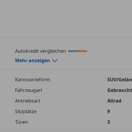
Autokredit vergleichen
Autokredit-Rechner von durchblicker.at
Mehr anzeigen
Einfach Rate berechnen und günstige Konditionen f
Karosserieform
SUV/Gelä
Autokredit vergleichen
Fahrzeugart
Gebrauch
Laufzeit
120 Monat
Antriebsart
Allrad
Kreditbetrag
€ 34 000,-
Sitzplätze
9
Zu zahlender Gesamtbetrag
€ 47 899,-
Türen
3
Einberechnete Gebühren
€ 0,-