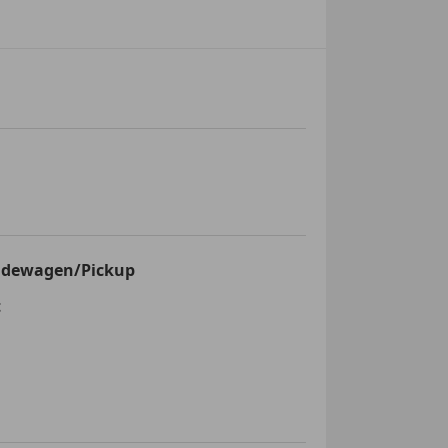
inden!
ndewagen/Pickup
t
e