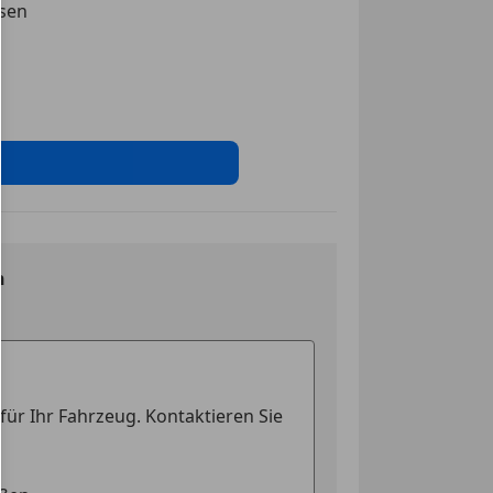
ssen
n