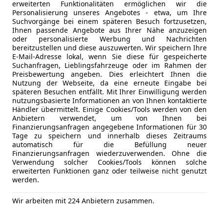
erweiterten Funktionalitäten ermöglichen wir die
Personalisierung unseres Angebotes - etwa, um Ihre
Suchvorgänge bei einem späteren Besuch fortzusetzen,
Ihnen passende Angebote aus Ihrer Nähe anzuzeigen
3 ähnliche Fah
oder personalisierte Werbung und Nachrichten
Ich erlaube den 
bereitzustellen und diese auszuwerten. Wir speichern Ihre
zu kontaktieren.
E-Mail-Adresse lokal, wenn Sie diese für gespeicherte
Suchanfragen, Lieblingsfahrzeuge oder im Rahmen der
Preisbewertung angeben. Dies erleichtert Ihnen die
Dein Name
Nutzung der Webseite, da eine erneute Eingabe bei
späteren Besuchen entfällt. Mit Ihrer Einwilligung werden
nutzungsbasierte Informationen an von Ihnen kontaktierte
Händler übermittelt. Einige Cookies/Tools werden von den
Anbietern verwendet, um von Ihnen bei
Deine E-Mail
Finanzierungsanfragen angegebene Informationen für 30
Tage zu speichern und innerhalb dieses Zeitraums
automatisch für die Befüllung neuer
Finanzierungsanfragen wiederzuverwenden. Ohne die
Verwendung solcher Cookies/Tools können solche
Deine Telefonnummer (
erweiterten Funktionen ganz oder teilweise nicht genutzt
werden.
Wir arbeiten mit 224 Anbietern zusammen.
Ich möchte auf meine
Neuigkeiten der Auto