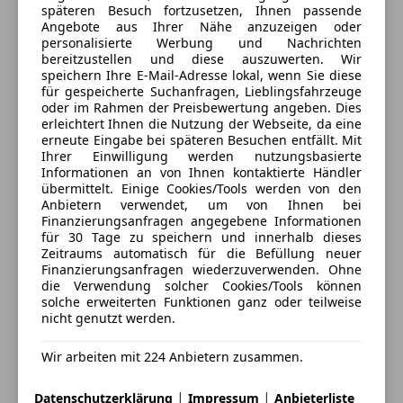
Wiener Str. 306
,
späteren Besuch fortzusetzen, Ihnen passende
8051 Graz, AT
Angebote aus Ihrer Nähe anzuzeigen oder
personalisierte Werbung und Nachrichten
bereitzustellen und diese auszuwerten. Wir
Kontakt
speichern Ihre E-Mail-Adresse lokal, wenn Sie diese
für gespeicherte Suchanfragen, Lieblingsfahrzeuge
oder im Rahmen der Preisbewertung angeben. Dies
Alle Fahrzeuge des Anbieters
erleichtert Ihnen die Nutzung der Webseite, da eine
erneute Eingabe bei späteren Besuchen entfällt. Mit
Ihrer Einwilligung werden nutzungsbasierte
Anbieter kontaktieren
Informationen an von Ihnen kontaktierte Händler
übermittelt. Einige Cookies/Tools werden von den
Anbietern verwendet, um von Ihnen bei
Deine Nachricht
Finanzierungsanfragen angegebene Informationen
für 30 Tage zu speichern und innerhalb dieses
Zeitraums automatisch für die Befüllung neuer
Finanzierungsanfragen wiederzuverwenden. Ohne
die Verwendung solcher Cookies/Tools können
solche erweiterten Funktionen ganz oder teilweise
nicht genutzt werden.
Wir arbeiten mit 224 Anbietern zusammen.
|
|
Datenschutzerklärung
Impressum
Anbieterliste