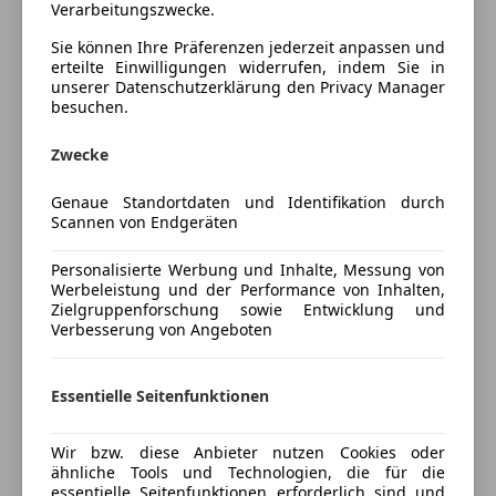
Niederösterreich
Verarbeitungszwecke.
Abstandstempomat
Sie können Ihre Präferenzen jederzeit anpassen und
Beifahrerairbag
- 1000 Gebraucht- und Jungfahrzeuge lagernd
erteilte Einwilligungen widerrufen, indem Sie in
ESP
- Persönliche Beratung durch kompetente
unserer Datenschutzerklärung den Privacy Manager
Fahrerairbag
besuchen.
Automobilverkäufer vor Ort
Isofix
- Von Meisterhand geprüft mit 120 Punkte Check
Zwecke
Kopfairbag
- 12 Monate All-In Garantie
LED-Scheinwerfer
- Nach Kauf Betreuung Ihres Autos durch unsere
Genaue Standortdaten und Identifikation durch
Müdigkeitswarnsystem
Fachwerkstätten inkl. Lack- u. Spenglerei,
Mehr anzeigen
Scannen von Endgeräten
Notbremsassistent
Reifeneinlagerung, Pickerl
Notrufsystem
- Eintausch Ihres alten Fahrzeugs zu fairen
Personalisierte Werbung und Inhalte, Messung von
Preisbewertung
Reifendruckkontrollsystem
Werbeleistung und der Performance von Inhalten,
Marktpreisen
Zielgruppenforschung sowie Entwicklung und
Seitenairbag
- Günstige Finanzierungs- u. Versicherungsangebote
Verbesserung von Angeboten
Mehr anzeigen
Servolenkung
auch
Spurhalteassistent
ohne Anzahlung
Tagfahrlicht
Essentielle Seitenfunktionen
Vereinbaren Sie mit Fr. Trailovic unter 0316/686808
Versicherung
Verkehrszeichenerkennung
2008 anastasija.trailovic@vogl-auto.at Ihren
Zentralverriegelung mit Funkfernbedienung
persönlichen Besichtigungstermin und Probefahrt!
Wir bzw. diese Anbieter nutzen Cookies oder
Kfz-Versicherung
ähnliche Tools und Technologien, die für die
Extras
essentielle Seitenfunktionen erforderlich sind und