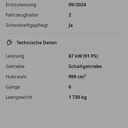
Die tatsächlichen Konditionen sind abhängig von Ihrer Bonität sowie
Erstzulassung
09/2024
von der von Ihnen gewählten Bank. Rückzahlungszeitraum 1-10
Jahre. Zinsspanne Sollzinssatz: 2,90% - 14,90%.
Fahrzeughalter
2
Jetzt berechnen
Scheckheftgepflegt
Ja
Technische Daten
Leistung
67 kW (91 PS)
Getriebe
Schaltgetriebe
Hubraum
999 cm³
Gänge
6
Leergewicht
1 730 kg