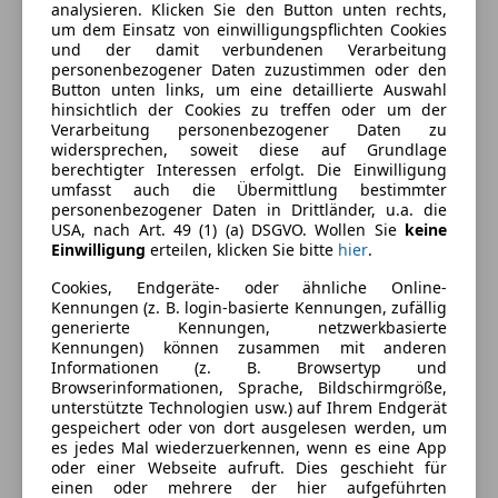
Ausstattung
analysieren. Klicken Sie den Button unten rechts,
um dem Einsatz von einwilligungspflichten Cookies
und der damit verbundenen Verarbeitung
Komfort
Mehr anzeigen
personenbezogener Daten zuzustimmen oder den
Button unten links, um eine detaillierte Auswahl
Armlehne
hinsichtlich der Cookies zu treffen oder um der
Einparkhilfe
Farbe und Innenausstattung
Verarbeitung personenbezogener Daten zu
Einparkhilfe Rückfahrkamera
widersprechen, soweit diese auf Grundlage
berechtigter Interessen erfolgt. Die Einwilligung
Einparkhilfe Sensoren hinten
Außenfarbe
Rot
umfasst auch die Übermittlung bestimmter
Elektrische Fensterheber
personenbezogener Daten in Drittländer, u.a. die
Lackierung
Andere
Elektrische Seitenspiegel
USA, nach Art. 49 (1) (a) DSGVO. Wollen Sie
keine
Einwilligung
erteilen, klicken Sie bitte
hier
.
Klimaanlage
Farbe der
Schwarz
Tempomat
Innenausstattung
Cookies, Endgeräte- oder ähnliche Online-
Kennungen (z. B. login-basierte Kennungen, zufällig
Unterhaltung/Media
Innenausstattung
Stoff
generierte Kennungen, netzwerkbasierte
Kennungen) können zusammen mit anderen
Android Auto
Informationen (z. B. Browsertyp und
Browserinformationen, Sprache, Bildschirmgröße,
Apple CarPlay
Fahrzeugbeschreibung
unterstützte Technologien usw.) auf Ihrem Endgerät
DAB-Radio
gespeichert oder von dort ausgelesen werden, um
Vogl & Co – Ihr Mobilitätspartner seit 1919 auf 16
es jedes Mal wiederzuerkennen, wenn es eine App
Sicherheit
oder einer Webseite aufruft. Dies geschieht für
Standorten in der Steiermark, Burgenland und
einen oder mehrere der hier aufgeführten
ABS