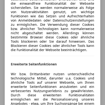
die einwandfreie Funktionalität der Webseite
Versicherungsschutz an Ihre Bedürfnisse
Touchscreen
sicherstellen. Sie werden normalerweise als Folge
anpassen
von Nutzeraktivitäten genutzt, um wichtige
Funktionen wie das Setzen und Aufrechterhalten
Freischaden-Gutschein ab Stufe 0
von Anmeldedaten oder Datenschutzeinstellungen
zu ermöglichen. Die Verwendung dieser Cookies
Auto einfach online versichern & Rabatt holen
bzw. ähnlicher Technologien kann normalerweise
nicht abgeschaltet werden. Allerdings können
bestimmte Browser diese Cookies oder ähnliche
Tools blockieren oder Sie darauf hinweisen. Das
Jetzt berechnen
Blockieren dieser Cookies oder ähnlicher Tools kann
die Funktionalität der Webseite beeinträchtigen.
Verkäufer
Händler
Erweiterte Seitenfunktionen
Wir bzw. Drittanbieter nutzen unterschiedliche
Vogl & Co Auto-Nord Gesellschaft
technologische Mittel, darunter u.a. Cookies und
m.b.H
ähnliche Tools auf unserer Webseite, um Ihnen
erweiterte Seitenfunktionen anzubieten und ein
5
Sterne
Sternebewertung 5 von 5
verbessertes Nutzungserlebnis zu gewährleisten.
(100% Weiterempfehlungen)
Durch diese erweiterten Funktionalitäten
Anbieter auf AutoScout24 seit 2023
ermöglichen wir die Personalisierung unseres
Angebotes - etwa, um Ihre Suchvorgänge bei einem