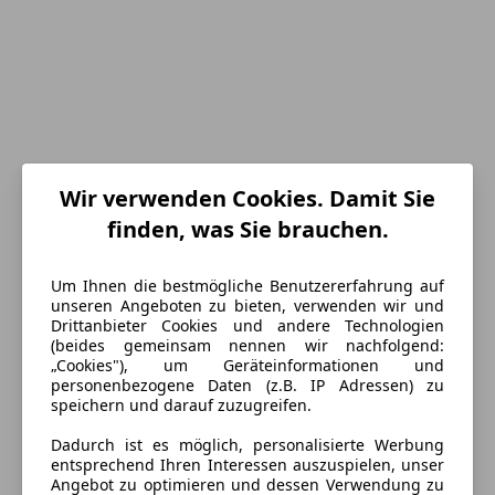
Wir verwenden Cookies. Damit Sie
finden, was Sie brauchen.
Um Ihnen die bestmögliche Benutzererfahrung auf
Energieverbrauch
unseren Angeboten zu bieten, verwenden wir und
Drittanbieter Cookies und andere Technologien
(beides gemeinsam nennen wir nachfolgend:
Kraftstoff
Benzin
„Cookies"), um Geräteinformationen und
personenbezogene Daten (z.B. IP Adressen) zu
Kraftstoffverbrauch
0,00
l/100 km (komb.)
speichern und darauf zuzugreifen.
CO₂-Emissionen
135 g/km (komb.)
Dadurch ist es möglich, personalisierte Werbung
entsprechend Ihren Interessen auszuspielen, unser
Angebot zu optimieren und dessen Verwendung zu