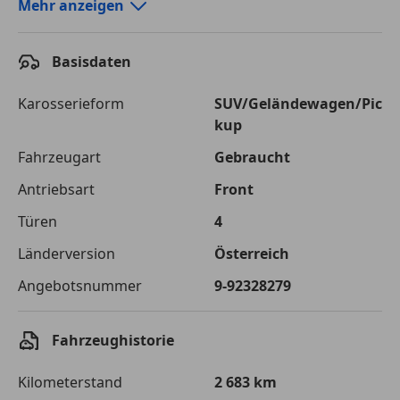
Autokredit-Rechner von durchblicker.at
Mehr anzeigen
Einfach Rate berechnen und günstige Konditionen
finden!
Basisdaten
Autokredit vergleichen
Karosserieform
SUV/Geländewagen/Pic
kup
Laufzeit
120 Monate
Fahrzeugart
Gebraucht
Kreditbetrag
€ 20 000,-
Antriebsart
Front
Zu zahlender
€ 28 176,-
Türen
4
Gesamtbetrag
Länderversion
Österreich
Einberechnete Gebühren
€ 0,-
Angebotsnummer
9-92328279
Effektivzinsatz
7,50 %
Sollzinssatz
7,25 %
Fahrzeughistorie
Monatliche Rate
€ 234,80
Kilometerstand
2 683 km