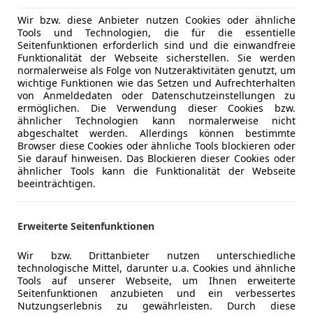
auto.at Ihren persönlichen Besichtigungstermin und
DAB-Radio
Vogl & Co – Ihr Mobilitätspartner seit 1919 auf 16 S
Wir bzw. diese Anbieter nutzen Cookies oder ähnliche
USB
Tools und Technologien, die für die essentielle
Burgenland und Niederösterreich
Seitenfunktionen erforderlich sind und die einwandfreie
- 1000 Gebraucht- und Jungfahrzeuge lagernd
Sicherheit
ABS
Funktionalität der Webseite sicherstellen. Sie werden
- Persönliche Beratung durch kompetente
Beifahrera
normalerweise als Folge von Nutzeraktivitäten genutzt, um
wichtige Funktionen wie das Setzen und Aufrechterhalten
Automobilverkäufer vor Ort
ESP
von Anmeldedaten oder Datenschutzeinstellungen zu
- Von Meisterhand geprüft mit 120 Punkte Check
Fahrerairb
ermöglichen. Die Verwendung dieser Cookies bzw.
- 12 Monate All-In Garantie
LED-Tagfah
ähnlicher Technologien kann normalerweise nicht
abgeschaltet werden. Allerdings können bestimmte
- Nach Kauf Betreuung Ihres Autos durch unsere
Müdigkeit
Browser diese Cookies oder ähnliche Tools blockieren oder
Fachwerkstätten inkl. Lack- u. Spenglerei,
Notbremsa
Mehr anzeigen
Sie darauf hinweisen. Das Blockieren dieser Cookies oder
Reifeneinlagerung, Pickerl
Notrufsys
ähnlicher Tools kann die Funktionalität der Webseite
beeinträchtigen.
- Eintausch Ihres alten Fahrzeugs zu fairen Marktpr
Reifendruc
- Günstige Finanzierungs- u. Versicherungsangebot
Seitenairb
ohne Anzahlung
Servolenk
Erweiterte Seitenfunktionen
Spurhaltea
Zentralver
Wir bzw. Drittanbieter nutzen unterschiedliche
technologische Mittel, darunter u.a. Cookies und ähnliche
Funkfernb
Tools auf unserer Webseite, um Ihnen erweiterte
Seitenfunktionen anzubieten und ein verbessertes
Extras
Schiebetür
Nutzungserlebnis zu gewährleisten. Durch diese