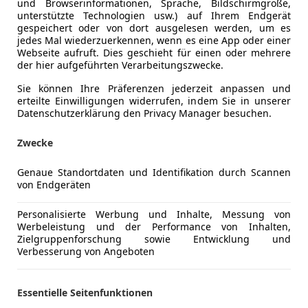
und Browserinformationen, Sprache, Bildschirmgröße,
unterstützte Technologien usw.) auf Ihrem Endgerät
gespeichert oder von dort ausgelesen werden, um es
Kraftstoff
Diesel
jedes Mal wiederzuerkennen, wenn es eine App oder einer
Webseite aufruft. Dies geschieht für einen oder mehrere
Kraftstoffverbrauch
0,00
l/100 
der hier aufgeführten Verarbeitungszwecke.
CO₂-Emissionen
134 g/km 
Sie können Ihre Präferenzen jederzeit anpassen und
erteilte Einwilligungen widerrufen, indem Sie in unserer
Datenschutzerklärung den Privacy Manager besuchen.
Komfort
Einparkhilf
Mehr anzeigen
Zwecke
Einparkhil
Einparkhil
Genaue Standortdaten und Identifikation durch Scannen
ng
Außenfarbe
Weiß
Elektrische
von Endgeräten
Klimaanla
Lackierung
Andere
Regensens
Personalisierte Werbung und Inhalte, Messung von
Farbe der Innenausstattung
Schwarz
Werbeleistung und der Performance von Inhalten,
Start/Stop
Zielgruppenforschung sowie Entwicklung und
Tempomat
Innenausstattung
Stoff
Verbesserung von Angeboten
Unterhaltung/Media
Android A
Apple CarP
Essentielle Seitenfunktionen
Vereinbaren Sie mit Hr. Steinbauer 0316/686808-201
Bluetooth