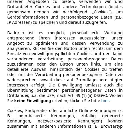
unseren Angeboten zu bieten, verwenden wir und
Getriebe
Schaltgetr
Drittanbieter Cookies und andere Technologien (beides
gemeinsam nennen wir nachfolgend: „Cookies"), um
Gänge
6
Geräteinformationen und personenbezogene Daten (z.B.
IP Adressen) zu speichern und darauf zuzugreifen.
Leergewicht
1 500 kg
Dadurch ist es möglich, personalisierte Werbung
entsprechend Ihren Interessen auszuspielen, unser
Angebot zu optimieren und dessen Verwendung zu
analysieren. Klicken Sie den Button unten rechts, um dem
Einsatz von einwilligungspflichten Cookies und der damit
verbundenen Verarbeitung personenbezogener Daten
zuzustimmen oder den Button unten links, um eine
detaillierte Auswahl hinsichtlich der Cookies zu treffen
oder um der Verarbeitung personenbezogener Daten zu
widersprechen, soweit diese auf Grundlage berechtigter
Interessen erfolgt. Die Einwilligung umfasst auch die
Übermittlung bestimmter personenbezogener Daten in
Drittländer, u.a. die USA, nach Art. 49 (1) (a) DSGVO. Wollen
Sie
keine Einwilligung
erteilen, klicken Sie bitte
hier
.
Cookies, Endgeräte- oder ähnliche Online-Kennungen (z.
B. login-basierte Kennungen, zufällig generierte
Kennungen, netzwerkbasierte Kennungen) können
zusammen mit anderen Informationen (z. B. Browsertyp