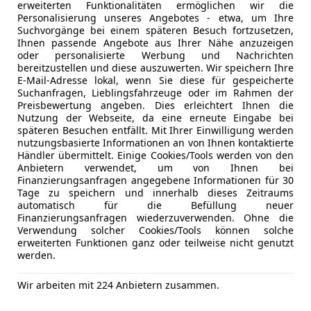
erweiterten Funktionalitäten ermöglichen wir die
Personalisierung unseres Angebotes - etwa, um Ihre
Suchvorgänge bei einem späteren Besuch fortzusetzen,
Ihnen passende Angebote aus Ihrer Nähe anzuzeigen
oder personalisierte Werbung und Nachrichten
bereitzustellen und diese auszuwerten. Wir speichern Ihre
E-Mail-Adresse lokal, wenn Sie diese für gespeicherte
Suchanfragen, Lieblingsfahrzeuge oder im Rahmen der
Preisbewertung angeben. Dies erleichtert Ihnen die
Nutzung der Webseite, da eine erneute Eingabe bei
Kfz-Versicherung
späteren Besuchen entfällt. Mit Ihrer Einwilligung werden
nutzungsbasierte Informationen an von Ihnen kontaktierte
Händler übermittelt. Einige Cookies/Tools werden von den
Versicherungsschutz an Ihre Bedürfnisse anpa
Anbietern verwendet, um von Ihnen bei
Finanzierungsanfragen angegebene Informationen für 30
Freischaden-Gutschein ab Stufe 0
Tage zu speichern und innerhalb dieses Zeitraums
automatisch für die Befüllung neuer
Auto einfach online versichern & Rabatt holen
Finanzierungsanfragen wiederzuverwenden. Ohne die
Verwendung solcher Cookies/Tools können solche
erweiterten Funktionen ganz oder teilweise nicht genutzt
werden.
Jetzt berechnen
Wir arbeiten mit 224 Anbietern zusammen.