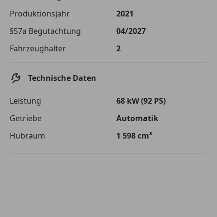
Die tatsächlichen Konditionen sind abhängig von Ihrer Bonität sowie
Produktionsjahr
2021
von der von Ihnen gewählten Bank. Rückzahlungszeitraum 1-10
Jahre. Zinsspanne Sollzinssatz: 2,90% - 14,90%.
§57a Begutachtung
04/2027
Jetzt berechnen
Fahrzeughalter
2
Technische Daten
Leistung
68 kW (92 PS)
Getriebe
Automatik
Hubraum
1 598 cm³