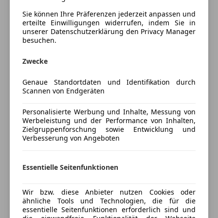
· Lenkrad beheizbar
Servolenkung
· Nebelscheinwerfer
Sie können Ihre Präferenzen jederzeit anpassen und
Tagfahrlicht
erteilte Einwilligungen widerrufen, indem Sie in
· Sitzheizung vorne
Wegfahrsperre
unserer Datenschutzerklärung den Privacy Manager
· Stoffpolsterung
Mehr anzeigen
Zentralverriegelung
besuchen.
· Uni-Lackierung "Glatscher Weiss"
Extras
· Winter-Paket Vordersitze beheizbar Lenkrad
Zwecke
Preisbewertung
beheizbar Lederlenkrad (bereits in Serie bei Intens)
Dachreling
Genaue Standortdaten und Identifikation durch
Scannen von Endgeräten
Mehr anzeigen
Ansprechpersonen:
Personalisierte Werbung und Inhalte, Messung von
Remo Sixta - Tel: + 43 699 / 131 00 528 oder per E-Mail:
Werbeleistung und der Performance von Inhalten,
Versicherung
remo.sixta@meisinger.at
Zielgruppenforschung sowie Entwicklung und
Verbesserung von Angeboten
Ahmet Ilgün - Tel: +43 699 / 131 00 573 oder per E-
Kfz-Versicherung
Mail: ahmet.ilguen@meisinger.at
Essentielle Seitenfunktionen
Versicherungsschutz an Ihre Bedürfnisse
anpassen
Zögern Sie nicht unser Verkaufsteam zu
Wir bzw. diese Anbieter nutzen Cookies oder
Freischaden-Gutschein ab Stufe 0
kontaktieren, wenn Sie noch Fragen zu dem Fahrzeug
ähnliche Tools und Technologien, die für die
essentielle Seitenfunktionen erforderlich sind und
haben. Wir freuen uns für Sie da zu sein und beraten
Auto einfach online versichern & Rabatt holen