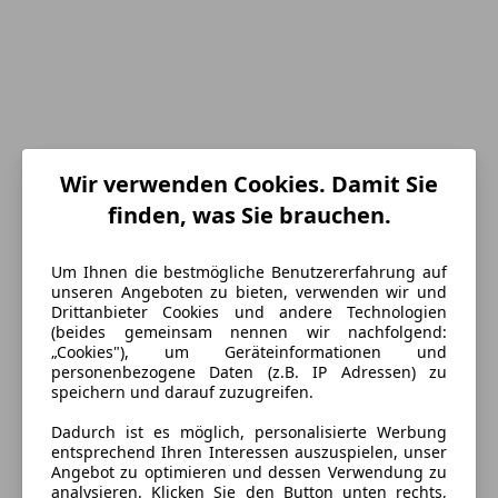
Wir verwenden Cookies. Damit Sie
finden, was Sie brauchen.
Energieverbrauch
Um Ihnen die bestmögliche Benutzererfahrung auf
Schadstoffklasse
Euro 6d
unseren Angeboten zu bieten, verwenden wir und
Drittanbieter Cookies und andere Technologien
Anderer Energieträger
Strom
(beides gemeinsam nennen wir nachfolgend:
„Cookies"), um Geräteinformationen und
CO₂-Emissionen
28 g/km (komb.)
personenbezogene Daten (z.B. IP Adressen) zu
speichern und darauf zuzugreifen.
Dadurch ist es möglich, personalisierte Werbung
Ausstattung
entsprechend Ihren Interessen auszuspielen, unser
Angebot zu optimieren und dessen Verwendung zu
Komfort
Mehr anzeigen
analysieren. Klicken Sie den Button unten rechts,