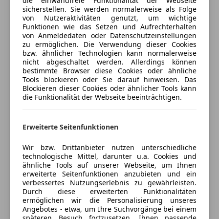
die einwandfreie Funktionalität der Webseite
Sie auch gerne zu Finanzierungs- und
sicherstellen. Sie werden normalerweise als Folge
Versicherungsprodukten. Gerne können wir Ihnen
von Nutzeraktivitäten genutzt, um wichtige
Funktionen wie das Setzen und Aufrechterhalten
das Fahrzeug auch via Videocall online vorstellen!
Jetzt berechnen
von Anmeldedaten oder Datenschutzeinstellungen
zu ermöglichen. Die Verwendung dieser Cookies
bzw. ähnlicher Technologien kann normalerweise
nicht abgeschaltet werden. Allerdings können
Wichtige Hinweise:
bestimmte Browser diese Cookies oder ähnliche
Verkäufer
Händler
Alle oben genannten Preise sind unverbindlich.
Tools blockieren oder Sie darauf hinweisen. Das
Ausstattungen, technische Daten, Preis sowie
Blockieren dieser Cookies oder ähnlicher Tools kann
die Funktionalität der Webseite beeinträchtigen.
Auto Meisinger Ges.m.b.H
Eingabefehler sind ausdrücklich vorbehalten.
4,5
Sterne
Sternebewertung 4.5 von 5
(91% Weiterempfehlungen)
Erweiterte Seitenfunktionen
Anbieter auf AutoScout24 seit 2005
Wir bzw. Drittanbieter nutzen unterschiedliche
Automobilverkauf
technologische Mittel, darunter u.a. Cookies und
ähnliche Tools auf unserer Webseite, um Ihnen
Geschlossen
erweiterte Seitenfunktionen anzubieten und ein
Öffnet um 9:00 Sa.
verbessertes Nutzungserlebnis zu gewährleisten.
Durch diese erweiterten Funktionalitäten
Innsbruckerstraße 57-59
,
ermöglichen wir die Personalisierung unseres
6176 Völs, AT
Angebotes - etwa, um Ihre Suchvorgänge bei einem
späteren Besuch fortzusetzen, Ihnen passende