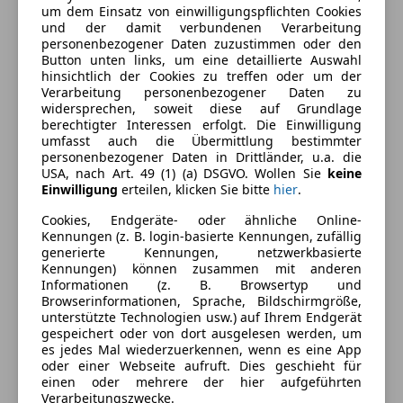
um dem Einsatz von einwilligungspflichten Cookies
Armlehne
und der damit verbundenen Verarbeitung
personenbezogener Daten zuzustimmen oder den
Elektrische Fensterheber
Farbe und Innenausstattung
Button unten links, um eine detaillierte Auswahl
Elektrische Seitenspiegel
hinsichtlich der Cookies zu treffen oder um der
Klimaautomatik
Außenfarbe
Weiß
Verarbeitung personenbezogener Daten zu
widersprechen, soweit diese auf Grundlage
Lichtsensor
Farbe laut Hersteller
Blanc Glacier Weiß
berechtigter Interessen erfolgt. Die Einwilligung
Multifunktionslenkrad
umfasst auch die Übermittlung bestimmter
Navigationssystem
Lackierung
Metallic
personenbezogener Daten in Drittländer, u.a. die
USA, nach Art. 49 (1) (a) DSGVO. Wollen Sie
keine
Tempomat
Einwilligung
erteilen, klicken Sie bitte
hier
.
Unterhaltung/Media
Fahrzeugbeschreibung
Cookies, Endgeräte- oder ähnliche Online-
Kennungen (z. B. login-basierte Kennungen, zufällig
Bordcomputer
generierte Kennungen, netzwerkbasierte
Sonderausstattung:
Kennungen) können zusammen mit anderen
Sicherheit
Informationen (z. B. Browsertyp und
Browserinformationen, Sprache, Bildschirmgröße,
ABS
unterstützte Technologien usw.) auf Ihrem Endgerät
· Connected Services
ESP
gespeichert oder von dort ausgelesen werden, um
· Einparkhilfe hinten
Fahrerairbag
es jedes Mal wiederzuerkennen, wenn es eine App
· Einparkhilfe vorne
oder einer Webseite aufruft. Dies geschieht für
Isofix
einen oder mehrere der hier aufgeführten
· Lederlenkrad
Reifendruckkontrollsystem
Verarbeitungszwecke.