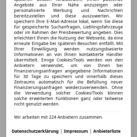
Kontakt
Angebote aus Ihrer Nähe anzuzeigen oder
personalisierte Werbung und Nachrichten
Auto Meisinger
bereitzustellen und diese auszuwerten. Wir
speichern Ihre E-Mail-Adresse lokal, wenn Sie diese
für gespeicherte Suchanfragen, Lieblingsfahrzeuge
Alle Fahrzeuge des Anbieters
oder im Rahmen der Preisbewertung angeben. Dies
erleichtert Ihnen die Nutzung der Webseite, da eine
erneute Eingabe bei späteren Besuchen entfällt. Mit
Ihrer Einwilligung werden nutzungsbasierte
Anbieter kontaktieren
Informationen an von Ihnen kontaktierte Händler
übermittelt. Einige Cookies/Tools werden von den
Deine Nachricht
Anbietern verwendet, um von Ihnen bei
Finanzierungsanfragen angegebene Informationen
für 30 Tage zu speichern und innerhalb dieses
Zeitraums automatisch für die Befüllung neuer
Finanzierungsanfragen wiederzuverwenden. Ohne
die Verwendung solcher Cookies/Tools können
solche erweiterten Funktionen ganz oder teilweise
nicht genutzt werden.
Wir arbeiten mit 224 Anbietern zusammen.
|
|
Datenschutzerklärung
Impressum
Anbieterliste
Eintauschwagen: Kaufen und verkaufen in nur einem