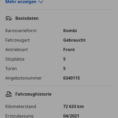
Autokredit-Rechner von durchblicker.at
Mehr anzeigen
Einfach Rate berechnen und günstige Konditionen
finden!
Basisdaten
Autokredit vergleichen
Karosserieform
Kombi
Laufzeit
120 Monate
Fahrzeugart
Gebraucht
Antriebsart
Front
Kreditbetrag
€ 16 900,-
Sitzplätze
5
Zu zahlender
€ 23 809,-
Gesamtbetrag
Türen
5
Einberechnete Gebühren
€ 0,-
Angebotsnummer
6340115
Effektivzinsatz
7,50 %
Fahrzeughistorie
Sollzinssatz
7,25 %
Kilometerstand
72 633 km
Monatliche Rate
€ 198,41
Erstzulassung
04/2021