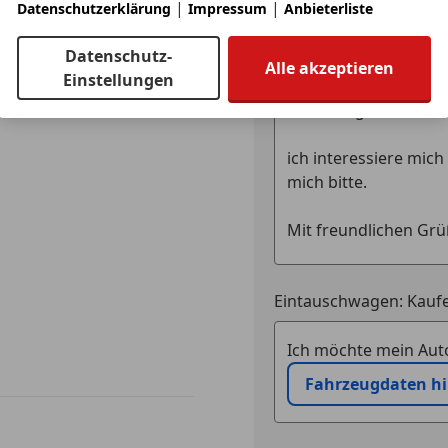
|
|
Datenschutzerklärung
Impressum
Anbieterliste
Anbieter kontaktiere
Datenschutz-
Alle akzeptieren
Deine Nachricht
Einstellungen
Eintauschwagen: Kaufe
Ich möchte mein Auto
Fahrzeugdaten h