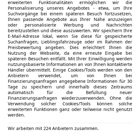
erweiterten Funktionalitäten ermöglichen wir die
Personalisierung unseres Angebotes - etwa, um Ihre
Suchvorgänge bei einem späteren Besuch fortzusetzen,
Ihnen passende Angebote aus Ihrer Nähe anzuzeigen
oder personalisierte Werbung und Nachrichten
bereitzustellen und diese auszuwerten. Wir speichern Ihre
E-Mail-Adresse lokal, wenn Sie diese für gespeicherte
Suchanfragen, Lieblingsfahrzeuge oder im Rahmen der
Preisbewertung angeben. Dies erleichtert Ihnen die
Nutzung der Webseite, da eine erneute Eingabe bei
Kfz-Versicherung
späteren Besuchen entfällt. Mit Ihrer Einwilligung werden
nutzungsbasierte Informationen an von Ihnen kontaktierte
Händler übermittelt. Einige Cookies/Tools werden von den
Versicherungsschutz an Ihre Bedürfnisse anpa
Anbietern verwendet, um von Ihnen bei
Finanzierungsanfragen angegebene Informationen für 30
Freischaden-Gutschein ab Stufe 0
Tage zu speichern und innerhalb dieses Zeitraums
automatisch für die Befüllung neuer
Auto einfach online versichern & Rabatt holen
Finanzierungsanfragen wiederzuverwenden. Ohne die
Verwendung solcher Cookies/Tools können solche
erweiterten Funktionen ganz oder teilweise nicht genutzt
werden.
Jetzt berechnen
Wir arbeiten mit 224 Anbietern zusammen.