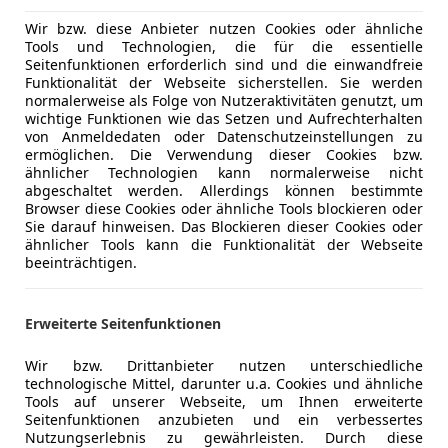
Druckfehler vorbehalten.
Fahrerairb
Gerne bieten wir Ihnen auch günstige Leasing- sowi
Fernlichtas
Wir bzw. diese Anbieter nutzen Cookies oder ähnliche
Tools und Technologien, die für die essentielle
Kreditfinanzierungsvarianten an!
Isofix
Seitenfunktionen erforderlich sind und die einwandfreie
Eintausch Fahrzeuge aller Marken möglich!
Notbremsa
Funktionalität der Webseite sicherstellen. Sie werden
Notrufsys
normalerweise als Folge von Nutzeraktivitäten genutzt, um
wichtige Funktionen wie das Setzen und Aufrechterhalten
Reifendruc
von Anmeldedaten oder Datenschutzeinstellungen zu
Listenpreis 22910,-
Seitenairb
ermöglichen. Die Verwendung dieser Cookies bzw.
Servolenk
ähnlicher Technologien kann normalerweise nicht
abgeschaltet werden. Allerdings können bestimmte
Spurhaltea
Browser diese Cookies oder ähnliche Tools blockieren oder
Mangogelb
Tagfahrlich
Mehr anzeigen
Sie darauf hinweisen. Das Blockieren dieser Cookies oder
Sitzheizung vorne
Traktionsk
ähnlicher Tools kann die Funktionalität der Webseite
beeinträchtigen.
Verkehrsz
Sonderausstattungen:
Zentralver
*Sitzheizung vorne
Erweiterte Seitenfunktionen
Extras
Schaltwip
Touchscre
*Metallic-Lackierung Mango-Gelb
Wir bzw. Drittanbieter nutzen unterschiedliche
technologische Mittel, darunter u.a. Cookies und ähnliche
Tools auf unserer Webseite, um Ihnen erweiterte
Seitenfunktionen anzubieten und ein verbessertes
Nutzungserlebnis zu gewährleisten. Durch diese