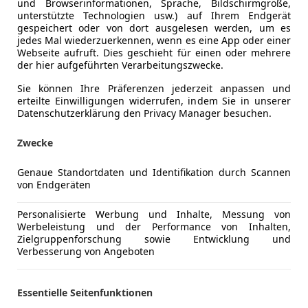
und Browserinformationen, Sprache, Bildschirmgröße,
unterstützte Technologien usw.) auf Ihrem Endgerät
gespeichert oder von dort ausgelesen werden, um es
jedes Mal wiederzuerkennen, wenn es eine App oder einer
Webseite aufruft. Dies geschieht für einen oder mehrere
der hier aufgeführten Verarbeitungszwecke.
Kraftstoff
Elektro
Sie können Ihre Präferenzen jederzeit anpassen und
erteilte Einwilligungen widerrufen, indem Sie in unserer
CO₂-Emissionen
0 g/km (k
Datenschutzerklärung den Privacy Manager besuchen.
Zwecke
Komfort
Einparkhilf
Mehr anzeigen
Einparkhil
Genaue Standortdaten und Identifikation durch Scannen
von Endgeräten
Einparkhil
ng
Außenfarbe
Gelb
Elektrische
Personalisierte Werbung und Inhalte, Messung von
Getönte S
Farbe laut Hersteller
Mango-Ge
Werbeleistung und der Performance von Inhalten,
Klimaauto
Zielgruppenforschung sowie Entwicklung und
Lackierung
Andere
Verbesserung von Angeboten
Lichtsenso
Tempomat
Essentielle Seitenfunktionen
Alle Angaben ohne Gewähr. Irrtümer, Zwischenverka
Sicherheit
ESP