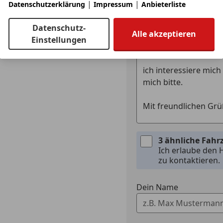
|
|
Datenschutzerklärung
Impressum
Anbieterliste
Anbieter kontaktiere
Deine Nachricht
Datenschutz-
Alle akzeptieren
Einstellungen
3 ähnliche Fah
Ich erlaube den 
zu kontaktieren.
Dein Name