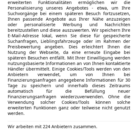
erweiterten Funktionalitäten ermöglichen wir die
XL-Flexibilität:
Rückbank verschiebbar & in der N
Tagfahrlich
Personalisierung unseres Angebotes - etwa, um Ihre
Multifunktions-Lederlenkrad, Coming-Home-Funkt
Traktionsk
Suchvorgänge bei einem späteren Besuch fortzusetzen,
Ihnen passende Angebote aus Ihrer Nähe anzuzeigen
Wegfahrsp
oder personalisierte Werbung und Nachrichten
Zentralver
bereitzustellen und diese auszuwerten. Wir speichern Ihre
Optischer Zustand:
Das Fahrzeug hat 258.000 km dr
Funkfernb
E-Mail-Adresse lokal, wenn Sie diese für gespeicherte
Suchanfragen, Lieblingsfahrzeuge oder im Rahmen der
Roststellen an den Türkanten und der Motorhau
Extras
Alufelgen
Preisbewertung angeben. Dies erleichtert Ihnen die
altersübliche Kratzer und kleine Parkdellen. Techni
Kfz-Versicherung
Nutzung der Webseite, da eine erneute Eingabe bei
Dachreling
frische Pickerl sofort einsatzbereit.
späteren Besuchen entfällt. Mit Ihrer Einwilligung werden
Innenspieg
nutzungsbasierte Informationen an von Ihnen kontaktierte
Versicherungsschutz an Ihre Bedürfnisse anpa
Notrad
Händler übermittelt. Einige Cookies/Tools werden von den
Preis: €2.600,– Verhandlungsbasis.
Anbietern verwendet, um von Ihnen bei
Raucherpa
Freischaden-Gutschein ab Stufe 0
Privatverkauf: Der Verkauf erfolgt unter Ausschluss
Finanzierungsanfragen angegebene Informationen für 30
Scheinwerf
Tage zu speichern und innerhalb dieses Zeitraums
oder Garantie. Besichtigung und Probefahrt nach A
Auto einfach online versichern & Rabatt holen
Sommerrei
automatisch für die Befüllung neuer
Finanzierungsanfragen wiederzuverwenden. Ohne die
Stahlfelge
Verwendung solcher Cookies/Tools können solche
Winterpak
erweiterten Funktionen ganz oder teilweise nicht genutzt
Jetzt berechnen
Winterreif
werden.
Wir arbeiten mit 224 Anbietern zusammen.