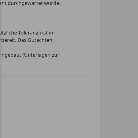
ent durchgewartet wurde.
g
sitzbank
ter
tzliche Toleranzfrist in
rbereit. Das Gutachten
eingebaut (Unterlagen zur
es Wartungsthema bei
irbag
. Das aktuelle ÖAMTC-
ag
chen Zustand.
Winterreifen auf
g
t
inwerfer
kkontrollsystem
ag
en
ung