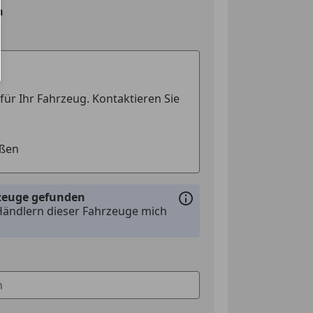
n
rzeuge gefunden
Händlern dieser Fahrzeuge mich