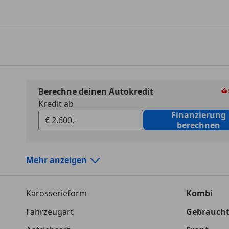
Berechne deinen Autokredit
Kredit ab
Finanzierung
berechnen
Mehr anzeigen
Autokredit vergleichen
Karosserieform
Kombi
Laufzeit
120 Monat
Fahrzeugart
Gebrauch
Kreditbetrag
€ 2 600,-