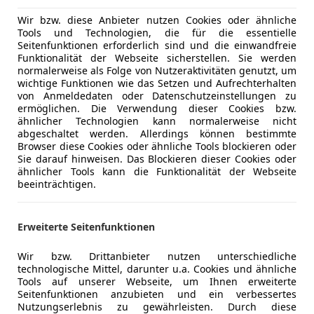
umfangreicher Ausstattung, das technisch konsequ
Sitzheizun
Wir bzw. diese Anbieter nutzen Cookies oder ähnliche
teilb. Rück
Tools und Technologien, die für die essentielle
Wichtige technische Daten & Wartung:
Tempomat
Seitenfunktionen erforderlich sind und die einwandfreie
Funktionalität der Webseite sicherstellen. Sie werden
Unterhaltung/Media
Bordcompu
normalerweise als Folge von Nutzeraktivitäten genutzt, um
ÖAMTC-Pickerl:
Lochung
10/2026
– durch die gese
CD
wichtige Funktionen wie das Setzen und Aufrechterhalten
Österreich ist das Fahrzeug somit bis
02/2027
fah
von Anmeldedaten oder Datenschutzeinstellungen zu
MP3
wurde direkt beim ÖAMTC erstellt.
ermöglichen. Die Verwendung dieser Cookies bzw.
Radio
ähnlicher Technologien kann normalerweise nicht
Getriebe:
Ein überholtes Getriebe wurde bereits 
abgeschaltet werden. Allerdings können bestimmte
Einsicht vorhanden).
Sicherheit
ABS
Mehr anzeigen
Browser diese Cookies oder ähnliche Tools blockieren oder
Steuerkette:
Wurde bereits gewechselt (wichtig
Beifahrera
Sie darauf hinweisen. Das Blockieren dieser Cookies oder
ähnlicher Tools kann die Funktionalität der Webseite
diesem Motor erledigt).
ESP
beeinträchtigen.
Wartung:
Der Wagen wurde regelmäßig serviciert
Fahrerairb
Gutachten belegt den ordnungsgemäßen technis
Isofix
8-fach bereift:
Sommerreifen auf SEAT-Alufelgen, 
Kopfairba
Erweiterte Seitenfunktionen
Stahlfelgen.
Kurvenlich
Wir bzw. Drittanbieter nutzen unterschiedliche
Nebelsche
technologische Mittel, darunter u.a. Cookies und ähnliche
Ausstattungshighlights:
Reifendruc
Tools auf unserer Webseite, um Ihnen erweiterte
2-Zonen-Klimaautomatik & Sitzheizung
Seitenairb
Seitenfunktionen anzubieten und ein verbessertes
Nutzungserlebnis zu gewährleisten. Durch diese
Tempomat, Regensensor & Einparksensoren hint
Servolenk