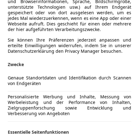
Schadstoffklasse
Euro 4
und Browserinformationen, Sprache, Bildschirmgröße,
unterstützte Technologien usw.) auf Ihrem Endgerät
Kraftstoff
Benzin
gespeichert oder von dort ausgelesen werden, um es
jedes Mal wiederzuerkennen, wenn es eine App oder einer
Kraftstoffverbrauch
6,60
l/100 
Webseite aufruft. Dies geschieht für einen oder mehrere
der hier aufgeführten Verarbeitungszwecke.
CO₂-Emissionen
152 g/km 
Sie können Ihre Präferenzen jederzeit anpassen und
erteilte Einwilligungen widerrufen, indem Sie in unserer
Datenschutzerklärung den Privacy Manager besuchen.
Komfort
Armlehne
Mehr anzeigen
Einparkhilf
Zwecke
Einparkhil
ng
Außenfarbe
Silber
Elektrisch
Genaue Standortdaten und Identifikation durch Scannen
Elektrische
von Endgeräten
Lackierung
Metallic
Getönte S
Farbe der Innenausstattung
Grau
Personalisierte Werbung und Inhalte, Messung von
Klimaanla
Werbeleistung und der Performance von Inhalten,
Klimaauto
Innenausstattung
Stoff
Zielgruppenforschung sowie Entwicklung und
Lederlenk
Verbesserung von Angeboten
Multifunkt
Ehrlicher Raumriese mit frischem ÖAMTC-Gutach
Regensens
Essentielle Seitenfunktionen
Verkaufe meinen Seat Altea XL (125 PS). Ein Fahrzeu
Schlüssell