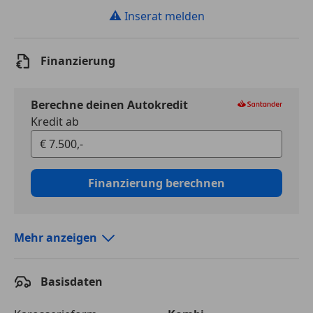
⚠
Inserat melden
Finanzierung
Berechne deinen Autokredit
Kredit ab
Finanzierung berechnen
Mehr anzeigen
Autokredit vergleichen
Basisdaten
Laufzeit
120 Monate
Kreditbetrag
€ 7 500,-