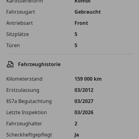
Karosserieform
Kombi
Fahrzeugart
Gebraucht
Zu zahlender
€ 11 916,-
Gesamtbetrag
Antriebsart
Front
Einberechnete Gebühren
€ 0,-
Sitzplätze
5
Effektivzinsatz
Türen
10,52 %
5
Sollzinssatz
9,99 %
Fahrzeughistorie
Monatliche Rate
€ 99,30
Kilometerstand
159 000 km
Der Kreditrechner enthält repräsentative Werte, zu denen wir
typischerweise Kredite vergeben. Der Sollzinssatz ist
Erstzulassung
03/2012
bonitätsabhängig. Laufzeit mindestens 12, höchstens 120 Monate.
Gültig für Neukunden bei Online-Abschluss. Erfüllung banküblicher
§57a Begutachtung
03/2027
Bonitätskriterien vorausgesetzt.
Letzte Inspektion
03/2026
Jetzt berechnen
Fahrzeughalter
2
Scheckheftgepflegt
Ja