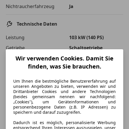
Nichtraucherfahrzeug
Ja
Technische Daten
Leistung
103 kW (140 PS)
Getriebe
Schaltgetriebe
Wir verwenden Cookies. Damit Sie
Hubraum
1 968 cm³
finden, was Sie brauchen.
Gänge
6
Zylinder
4
Um Ihnen die bestmögliche Benutzererfahrung auf
unseren Angeboten zu bieten, verwenden wir und
Drittanbieter Cookies und andere Technologien
(beides gemeinsam nennen wir nachfolgend:
„Cookies"), um Geräteinformationen und
personenbezogene Daten (z.B. IP Adressen) zu
speichern und darauf zuzugreifen.
Dadurch ist es möglich, personalisierte Werbung
entsprechend Ihren Interessen auszuspielen, unser