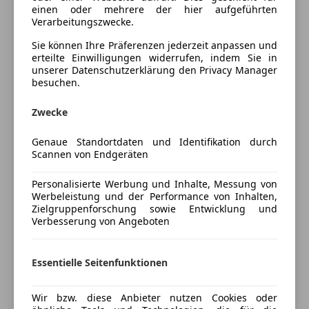
einen oder mehrere der hier aufgeführten
Berganfahrassistent
Verarbeitungszwecke.
Einparkhilfe
Farbe und Innenausstattung
Sie können Ihre Präferenzen jederzeit anpassen und
Einparkhilfe Sensoren hinten
erteilte Einwilligungen widerrufen, indem Sie in
Elektrische Fensterheber
Außenfarbe
Schwarz
unserer Datenschutzerklärung den Privacy Manager
Elektrische Seitenspiegel
besuchen.
Lackierung
Metallic
Getönte Scheiben
Klimaautomatik
Zwecke
Innenausstattung
Stoff
Lederlenkrad
Genaue Standortdaten und Identifikation durch
Lichtsensor
Scannen von Endgeräten
Fahrzeugbeschreibung
Lordosenstütze
Multifunktionslenkrad
Personalisierte Werbung und Inhalte, Messung von
VERKAUFE oder TAUSCHE bestgepflegter - ohne
Navigationssystem
Werbeleistung und der Performance von Inhalten,
Service- und Reparaturstau Altea XL mit vielen Extras,
Zielgruppenforschung sowie Entwicklung und
Regensensor
Verbesserung von Angeboten
So + Wi Räder auf Alu, neue AnhVorr., JEDER TEST,
Sitzheizung
Verbrauch 5,5 - 6 L abzugeben ODER tauschen
teilb. Rücksitzbank
Tempomat
Essentielle Seitenfunktionen
Versicherung
Unterhaltung/Media
Wir bzw. diese Anbieter nutzen Cookies oder