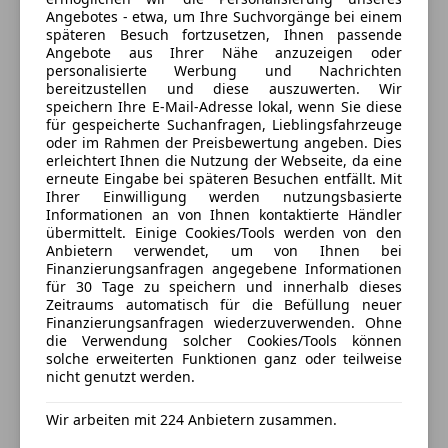
Tagfahrlicht
Angebotes - etwa, um Ihre Suchvorgänge bei einem
Anbieter kontaktieren
Traktionskontrolle
späteren Besuch fortzusetzen, Ihnen passende
Angebote aus Ihrer Nähe anzuzeigen oder
Wegfahrsperre
personalisierte Werbung und Nachrichten
Deine Nachricht
Zentralverriegelung mit Funkfernbedienung
bereitzustellen und diese auszuwerten. Wir
speichern Ihre E-Mail-Adresse lokal, wenn Sie diese
Extras
für gespeicherte Suchanfragen, Lieblingsfahrzeuge
oder im Rahmen der Preisbewertung angeben. Dies
Alufelgen (17")
erleichtert Ihnen die Nutzung der Webseite, da eine
Anhängerkupplung
erneute Eingabe bei späteren Besuchen entfällt. Mit
Ihrer Einwilligung werden nutzungsbasierte
Dachreling
Informationen an von Ihnen kontaktierte Händler
Innenspiegel automatisch abblendend
übermittelt. Einige Cookies/Tools werden von den
Notrad
Anbietern verwendet, um von Ihnen bei
Finanzierungsanfragen angegebene Informationen
Partikelfilter
für 30 Tage zu speichern und innerhalb dieses
3 ähnliche Fahrzeuge gefunden
Reserverad
Zeitraums automatisch für die Befüllung neuer
Ich erlaube den Händlern dieser
Scheinwerferreinigung
Finanzierungsanfragen wiederzuverwenden. Ohne
Fahrzeuge mich zu kontaktieren.
die Verwendung solcher Cookies/Tools können
Sommerreifen
solche erweiterten Funktionen ganz oder teilweise
Sportsitze
nicht genutzt werden.
Dein Name
Winterreifen
Wir arbeiten mit 224 Anbietern zusammen.