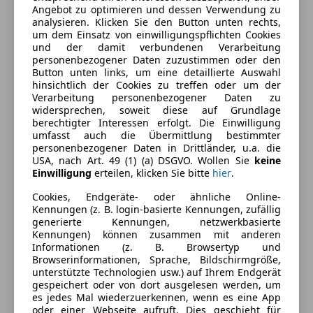
Angebot zu optimieren und dessen Verwendung zu
analysieren. Klicken Sie den Button unten rechts,
um dem Einsatz von einwilligungspflichten Cookies
und der damit verbundenen Verarbeitung
personenbezogener Daten zuzustimmen oder den
Button unten links, um eine detaillierte Auswahl
hinsichtlich der Cookies zu treffen oder um der
Verarbeitung personenbezogener Daten zu
widersprechen, soweit diese auf Grundlage
berechtigter Interessen erfolgt. Die Einwilligung
umfasst auch die Übermittlung bestimmter
Energieverbrauch
personenbezogener Daten in Drittländer, u.a. die
USA, nach Art. 49 (1) (a) DSGVO. Wollen Sie
keine
Einwilligung
erteilen, klicken Sie bitte
hier
.
Schadstoffklasse
Euro 4
Cookies, Endgeräte- oder ähnliche Online-
Kraftstoff
Diesel
Kennungen (z. B. login-basierte Kennungen, zufällig
generierte Kennungen, netzwerkbasierte
Kraftstoffverbrauch
5,50
l/100 km (komb.)
Kennungen) können zusammen mit anderen
Informationen (z. B. Browsertyp und
Browserinformationen, Sprache, Bildschirmgröße,
Ausstattung
unterstützte Technologien usw.) auf Ihrem Endgerät
gespeichert oder von dort ausgelesen werden, um
es jedes Mal wiederzuerkennen, wenn es eine App
Komfort
Mehr anzeigen
oder einer Webseite aufruft. Dies geschieht für