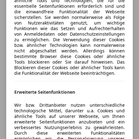
ähnliche Tools und Technologien, die für die
Bluetooth
Kfz-Versicherung
essentielle Seitenfunktionen erforderlich sind und
Bordcomputer
die einwandfreie Funktionalität der Webseite
CD
sicherstellen. Sie werden normalerweise als Folge
Versicherungsschutz an Ihre Bedürfnisse
von Nutzeraktivitäten genutzt, um wichtige
Freisprecheinrichtung
anpassen
Funktionen wie das Setzen und Aufrechterhalten
Radio
von Anmeldedaten oder Datenschutzeinstellungen
Freischaden-Gutschein ab Stufe 0
Soundsystem
zu ermöglichen. Die Verwendung dieser Cookies
bzw. ähnlicher Technologien kann normalerweise
Auto einfach online versichern & Rabatt holen
Sicherheit
nicht abgeschaltet werden. Allerdings können
bestimmte Browser diese Cookies oder ähnliche
ABS
Tools blockieren oder Sie darauf hinweisen. Das
Jetzt berechnen
Blockieren dieser Cookies oder ähnlicher Tools kann
Beifahrerairbag
die Funktionalität der Webseite beeinträchtigen.
ESP
Fahrerairbag
Geschwindigkeits-begrenzungsanlage
Erweiterte Seitenfunktionen
Verkäufer
Privat
Isofix
Kopfairbag
Wir bzw. Drittanbieter nutzen unterschiedliche
2070 Retz, AT
technologische Mittel, darunter u.a. Cookies und
Nebelscheinwerfer
ähnliche Tools auf unserer Webseite, um Ihnen
Reifendruckkontrollsystem
Kontakt
erweiterte Seitenfunktionen anzubieten und ein
Seitenairbag
verbessertes Nutzungserlebnis zu gewährleisten.
Durch diese erweiterten Funktionalitäten
Servolenkung
ermöglichen wir die Personalisierung unseres