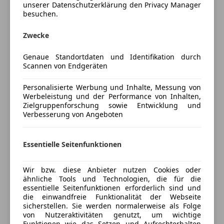
vorbehaltlich Eingabefehler
unserer Datenschutzerklärung den Privacy Manager
besuchen.
Unterhaltung/Media
Preisbewertung
Android Auto
Zwecke
Apple CarPlay
Mehr anzeigen
Genaue Standortdaten und Identifikation durch
Bluetooth
Scannen von Endgeräten
Bordcomputer
DAB-Radio
Versicherung
Personalisierte Werbung und Inhalte, Messung von
Freisprecheinrichtung
Werbeleistung und der Performance von Inhalten,
Zielgruppenforschung sowie Entwicklung und
MP3
Kfz-Versicherung
Verbesserung von Angeboten
Radio
USB
Versicherungsschutz an Ihre Bedürfnisse
Volldigitales Kombiinstrument
Essentielle Seitenfunktionen
anpassen
Sicherheit
Freischaden-Gutschein ab Stufe 0
Wir bzw. diese Anbieter nutzen Cookies oder
ABS
ähnliche Tools und Technologien, die für die
Auto einfach online versichern & Rabatt holen
essentielle Seitenfunktionen erforderlich sind und
Abstandstempomat
die einwandfreie Funktionalität der Webseite
Abstandswarner
sicherstellen. Sie werden normalerweise als Folge
Beifahrerairbag
Jetzt berechnen
von Nutzeraktivitäten genutzt, um wichtige
Funktionen wie das Setzen und Aufrechterhalten