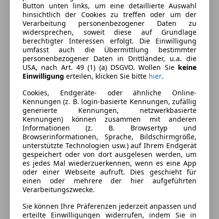
Ausstattung
Button unten links, um eine detaillierte Auswahl
hinsichtlich der Cookies zu treffen oder um der
Verarbeitung personenbezogener Daten zu
Komfort
Mehr anzeigen
widersprechen, soweit diese auf Grundlage
berechtigter Interessen erfolgt. Die Einwilligung
Armlehne
umfasst auch die Übermittlung bestimmter
Berganfahrassistent
Farbe und Innenausstattung
personenbezogener Daten in Drittländer, u.a. die
Einparkhilfe
USA, nach Art. 49 (1) (a) DSGVO. Wollen Sie
keine
Einwilligung
erteilen, klicken Sie bitte
hier
.
Einparkhilfe Sensoren hinten
Außenfarbe
Blau
Einparkhilfe Sensoren vorne
Cookies, Endgeräte- oder ähnliche Online-
Farbe laut Hersteller
Fjord-blau
Elektrische Fensterheber
Kennungen (z. B. login-basierte Kennungen, zufällig
generierte Kennungen, netzwerkbasierte
Elektrische Seitenspiegel
Farbe der
Grau
Kennungen) können zusammen mit anderen
Getönte Scheiben
Innenausstattung
Informationen (z. B. Browsertyp und
Klimaautomatik
Browserinformationen, Sprache, Bildschirmgröße,
Innenausstattung
Stoff
unterstützte Technologien usw.) auf Ihrem Endgerät
Lederlenkrad
gespeichert oder von dort ausgelesen werden, um
Lichtsensor
es jedes Mal wiederzuerkennen, wenn es eine App
Multifunktionslenkrad
oder einer Webseite aufruft. Dies geschieht für
Fahrzeugbeschreibung
einen oder mehrere der hier aufgeführten
Regensensor
Verarbeitungszwecke.
Sitzheizung
inkl. Vorbereitung für AHK
Start/Stop-Automatik
Sie können Ihre Präferenzen jederzeit anpassen und
erteilte Einwilligungen widerrufen, indem Sie in
teilb. Rücksitzbank