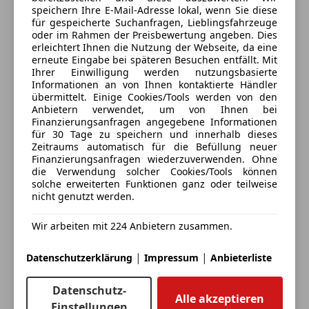
Zentralverriegelung mit Funkfernbedienung
speichern Ihre E-Mail-Adresse lokal, wenn Sie diese
für gespeicherte Suchanfragen, Lieblingsfahrzeuge
Extras
oder im Rahmen der Preisbewertung angeben. Dies
Anbieter kontaktieren
erleichtert Ihnen die Nutzung der Webseite, da eine
Alufelgen (16")
erneute Eingabe bei späteren Besuchen entfällt. Mit
Deine Nachricht
Ihrer Einwilligung werden nutzungsbasierte
Dachreling
Informationen an von Ihnen kontaktierte Händler
E10-geeignet
übermittelt. Einige Cookies/Tools werden von den
Gepäckraumabtrennung
Anbietern verwendet, um von Ihnen bei
Finanzierungsanfragen angegebene Informationen
Innenspiegel automatisch abblendend
für 30 Tage zu speichern und innerhalb dieses
Katalysator
Zeitraums automatisch für die Befüllung neuer
Pannenkit
Finanzierungsanfragen wiederzuverwenden. Ohne
die Verwendung solcher Cookies/Tools können
Sprachsteuerung
solche erweiterten Funktionen ganz oder teilweise
Touchscreen
nicht genutzt werden.
Winterpaket
Eintauschwagen: Kaufen und verkaufen in nur einem
Wir arbeiten mit 224 Anbietern zusammen.
Schritt
|
|
Datenschutzerklärung
Impressum
Anbieterliste
Ich möchte mein Auto in Zahlung geben
Datenschutz-
(unverbindlich).
Alle akzeptieren
Einstellungen