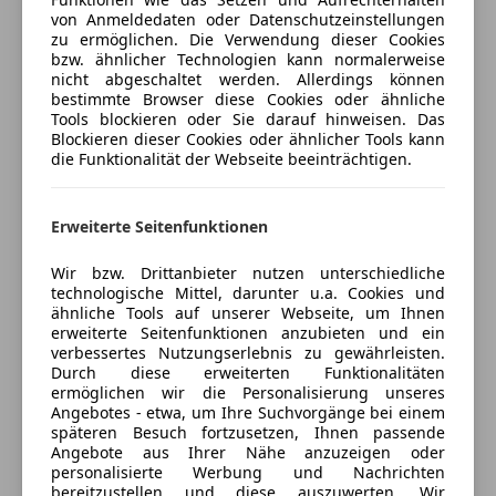
ESP
von Anmeldedaten oder Datenschutzeinstellungen
Fahrerairbag
zu ermöglichen. Die Verwendung dieser Cookies
Fernlichtassistent
bzw. ähnlicher Technologien kann normalerweise
Verkäufer
Händler
nicht abgeschaltet werden. Allerdings können
Geschwindigkeits-begrenzungsanlage
bestimmte Browser diese Cookies oder ähnliche
Isofix
Tools blockieren oder Sie darauf hinweisen. Das
Autohaus Reichl GmbH & Co KG
LED-Scheinwerfer
Blockieren dieser Cookies oder ähnlicher Tools kann
die Funktionalität der Webseite beeinträchtigen.
LED-Tagfahrlicht
5
Sterne
Sternebewertung 5 von 5
(100% Weiterempfehlungen)
Müdigkeitswarnsystem
Anbieter auf AutoScout24 seit 2016
Notbremsassistent
Erweiterte Seitenfunktionen
Notrufsystem
Verkauf
Reifendruckkontrollsystem
Wir bzw. Drittanbieter nutzen unterschiedliche
technologische Mittel, darunter u.a. Cookies und
Geschlossen
Seitenairbag
ähnliche Tools auf unserer Webseite, um Ihnen
Öffnet um 8:30 Mo.
Servolenkung
erweiterte Seitenfunktionen anzubieten und ein
Spurhalteassistent
Seekirchner Straße 3
,
verbessertes Nutzungserlebnis zu gewährleisten.
Durch diese erweiterten Funktionalitäten
5162 Obertrum am See, AT
Tagfahrlicht
ermöglichen wir die Personalisierung unseres
Traktionskontrolle
Angebotes - etwa, um Ihre Suchvorgänge bei einem
Kontakt
Verkehrszeichenerkennung
späteren Besuch fortzusetzen, Ihnen passende
Angebote aus Ihrer Nähe anzuzeigen oder
Voll-LED Scheinwerfer
personalisierte Werbung und Nachrichten
Alle Fahrzeuge des Anbieters
Wegfahrsperre
bereitzustellen und diese auszuwerten. Wir