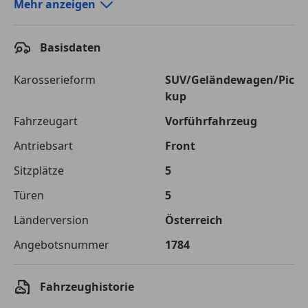
Autokredit-Rechner von durchblicker.at
Mehr anzeigen
Einfach Rate berechnen und günstige Konditionen
finden!
Basisdaten
Autokredit vergleichen
Karosserieform
SUV/Geländewagen/Pic
kup
Laufzeit
120 Monate
Fahrzeugart
Vorführfahrzeug
Kreditbetrag
€ 25 500,-
Antriebsart
Front
Zu zahlender
€ 35 924,-
Sitzplätze
5
Gesamtbetrag
Türen
5
Einberechnete Gebühren
€ 0,-
Länderversion
Österreich
Effektivzinsatz
7,50 %
Angebotsnummer
1784
Sollzinssatz
7,25 %
Monatliche Rate
€ 299,37
Fahrzeughistorie