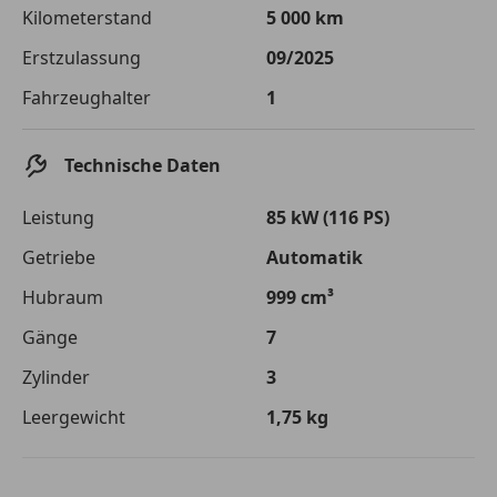
Die tatsächlichen Konditionen sind abhängig von Ihrer Bonität sowie
Kilometerstand
5 000 km
von der von Ihnen gewählten Bank. Rückzahlungszeitraum 1-10
Jahre. Zinsspanne Sollzinssatz: 2,90% - 14,90%.
Erstzulassung
09/2025
Jetzt berechnen
Fahrzeughalter
1
Technische Daten
Leistung
85 kW (116 PS)
Getriebe
Automatik
Hubraum
999 cm³
Gänge
7
Zylinder
3
Leergewicht
1,75 kg