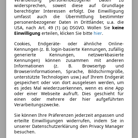
Ausstattung
widersprechen, soweit diese auf Grundlage
berechtigter Interessen erfolgt. Die Einwilligung
Komfort
Mehr anzeigen
umfasst auch die Übermittlung bestimmter
personenbezogener Daten in Drittländer, u.a. die
2-Zonen-Klimaautomatik
USA, nach Art. 49 (1) (a) DSGVO. Wollen Sie
keine
Einwilligung
erteilen, klicken Sie bitte
hier
.
Armlehne
Farbe und Innenausstattung
Berganfahrassistent
Cookies, Endgeräte- oder ähnliche Online-
Einparkhilfe
Kennungen (z. B. login-basierte Kennungen, zufällig
Außenfarbe
Grau
generierte Kennungen, netzwerkbasierte
Einparkhilfe Rückfahrkamera
Kennungen) können zusammen mit anderen
Lackierung
Metallic
Einparkhilfe selbstlenkendes System
Informationen (z. B. Browsertyp und
Einparkhilfe Sensoren hinten
Browserinformationen, Sprache, Bildschirmgröße,
unterstützte Technologien usw.) auf Ihrem Endgerät
Einparkhilfe Sensoren vorne
Fahrzeugbeschreibung
gespeichert oder von dort ausgelesen werden, um
Elektrische Fensterheber
es jedes Mal wiederzuerkennen, wenn es eine App
Elektrische Seitenspiegel
oder einer Webseite aufruft. Dies geschieht für
KURZZULASSUNG ZUM VORZUGSPREIS!
einen oder mehrere der hier aufgeführten
Getönte Scheiben
EINTAUSCHAUTO, EGAL OB FINANZIERT ODER GEGEN
Verarbeitungszwecke.
Klimaanlage
„BARES“, IST WILLKOMMEN!
Lederlenkrad
Sie können Ihre Präferenzen jederzeit anpassen und
erteilte Einwilligungen widerrufen, indem Sie in
Lichtsensor
unserer Datenschutzerklärung den Privacy Manager
Preisbewertung
Multifunktionslenkrad
besuchen.
Navigationssystem