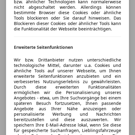
bzw. ähnlicher Technologien kann normalerweise
nicht abgeschaltet werden. Allerdings können
Porsche Inter Auto GmbH & Co KG
ABS
bestimmte Browser diese Cookies oder ähnliche
Abstandstempomat
4
Sterne
Tools blockieren oder Sie darauf hinweisen. Das
Sternebewertung 4 von 5
(50% Weiterempfehlungen)
Airbag hinten
Blockieren dieser Cookies oder ähnlicher Tools kann
die Funktionalität der Webseite beeinträchtigen.
Anbieter auf AutoScout24 seit 2021
Beifahrerairbag
ESP
Verkauf
Fahrerairbag
Erweiterte Seitenfunktionen
Geschlossen
Fernlichtassistent
Öffnet um 8:00
Isofix
Wir bzw. Drittanbieter nutzen unterschiedliche
technologische Mittel, darunter u.a. Cookies und
Kopfairbag
Hietzinger Kai 125
,
ähnliche Tools auf unserer Webseite, um Ihnen
1130 Wien, AT
LED-Scheinwerfer
erweiterte Seitenfunktionen anzubieten und ein
LED-Tagfahrlicht
verbessertes Nutzungserlebnis zu gewährleisten.
Kontakt
Durch diese erweiterten Funktionalitäten
Müdigkeitswarnsystem
ermöglichen wir die Personalisierung unseres
Nebelscheinwerfer
Angebotes - etwa, um Ihre Suchvorgänge bei einem
Alle Fahrzeuge des Anbieters
Notbremsassistent
späteren Besuch fortzusetzen, Ihnen passende
Angebote aus Ihrer Nähe anzuzeigen oder
Notrufsystem
personalisierte Werbung und Nachrichten
Reifendruckkontrollsystem
bereitzustellen und diese auszuwerten. Wir
Anbieter kontaktieren
Seitenairbag
speichern Ihre E-Mail-Adresse lokal, wenn Sie diese
für gespeicherte Suchanfragen, Lieblingsfahrzeuge
Servolenkung