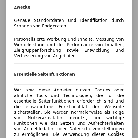
Mehr anzeigen
Regensensor
Zwecke
Sitzheizung
Genaue Standortdaten und Identifikation durch
Start/Stop-Automatik
Versicherung
Scannen von Endgeräten
teilb. Rücksitzbank
Tempomat
Kfz-Versicherung
Personalisierte Werbung und Inhalte, Messung von
Werbeleistung und der Performance von Inhalten,
Unterhaltung/Media
Zielgruppenforschung sowie Entwicklung und
Versicherungsschutz an Ihre Bedürfnisse
Verbesserung von Angeboten
Android Auto
anpassen
Apple CarPlay
Freischaden-Gutschein ab Stufe 0
Bluetooth
Essentielle Seitenfunktionen
Bordcomputer
Auto einfach online versichern & Rabatt holen
Freisprecheinrichtung
Wir bzw. diese Anbieter nutzen Cookies oder
Induktionsladen für Smartphones
ähnliche Tools und Technologien, die für die
essentielle Seitenfunktionen erforderlich sind und
MP3
Jetzt berechnen
die einwandfreie Funktionalität der Webseite
Radio
sicherstellen. Sie werden normalerweise als Folge
USB
von Nutzeraktivitäten genutzt, um wichtige
Funktionen wie das Setzen und Aufrechterhalten
Volldigitales Kombiinstrument
von Anmeldedaten oder Datenschutzeinstellungen
Verkäufer
Händler
zu ermöglichen. Die Verwendung dieser Cookies
Sicherheit