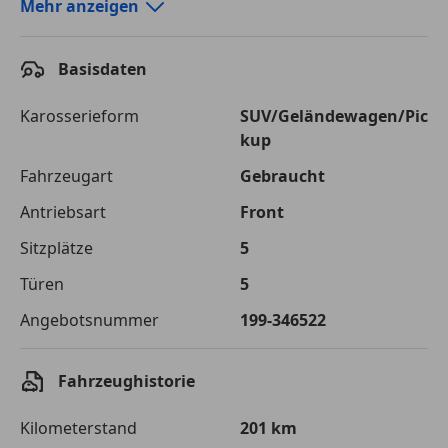
Autokredit-Rechner von durchblicker.at
Mehr anzeigen
Einfach Rate berechnen und günstige Konditionen
finden!
Basisdaten
Autokredit vergleichen
Karosserieform
SUV/Geländewagen/Pic
kup
Laufzeit
120 Monate
Fahrzeugart
Gebraucht
Kreditbetrag
€ 26 600,-
Antriebsart
Front
Zu zahlender
€ 37 475,-
Sitzplätze
5
Gesamtbetrag
Türen
5
Einberechnete Gebühren
€ 0,-
Angebotsnummer
199-346522
Effektivzinsatz
7,50 %
Sollzinssatz
7,25 %
Fahrzeughistorie
Monatliche Rate
€ 312,29
Kilometerstand
201 km