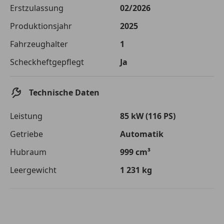
Die tatsächlichen Konditionen sind abhängig von Ihrer Bonität sowie
Erstzulassung
02/2026
von der von Ihnen gewählten Bank. Rückzahlungszeitraum 1-10
Jahre. Zinsspanne Sollzinssatz: 2,90% - 14,90%.
Produktionsjahr
2025
Jetzt berechnen
Fahrzeughalter
1
Scheckheftgepflegt
Ja
Technische Daten
Leistung
85 kW (116 PS)
Getriebe
Automatik
Hubraum
999 cm³
Leergewicht
1 231 kg