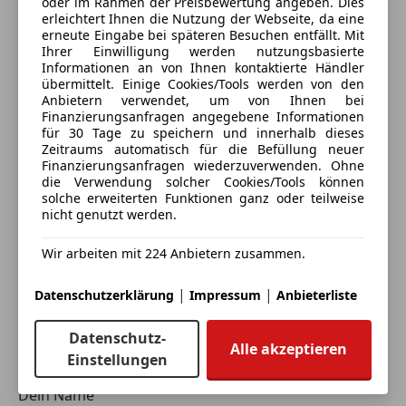
Deine Nachricht
oder im Rahmen der Preisbewertung angeben. Dies
Spurhalteassistent
erleichtert Ihnen die Nutzung der Webseite, da eine
Tagfahrlicht
erneute Eingabe bei späteren Besuchen entfällt. Mit
Ihrer Einwilligung werden nutzungsbasierte
Totwinkel-Assistent
Informationen an von Ihnen kontaktierte Händler
Traktionskontrolle
übermittelt. Einige Cookies/Tools werden von den
Verkehrszeichenerkennung
Anbietern verwendet, um von Ihnen bei
Finanzierungsanfragen angegebene Informationen
Voll-LED Scheinwerfer
für 30 Tage zu speichern und innerhalb dieses
Wegfahrsperre
Zeitraums automatisch für die Befüllung neuer
Zentralverriegelung
Finanzierungsanfragen wiederzuverwenden. Ohne
die Verwendung solcher Cookies/Tools können
Zentralverriegelung mit Funkfernbedienung
solche erweiterten Funktionen ganz oder teilweise
Eintauschwagen: Kaufen und verkaufen in nur einem
nicht genutzt werden.
Extras
Schritt
Alufelgen
Wir arbeiten mit 224 Anbietern zusammen.
Dachreling
Ich möchte mein Auto in Zahlung geben
|
|
Innenspiegel automatisch abblendend
(unverbindlich).
Datenschutzerklärung
Impressum
Anbieterliste
Pannenkit
Fahrzeugdaten hinzufügen
Datenschutz-
Sportfahrwerk
Alle akzeptieren
Einstellungen
Sportsitze
Touchscreen
Dein Name