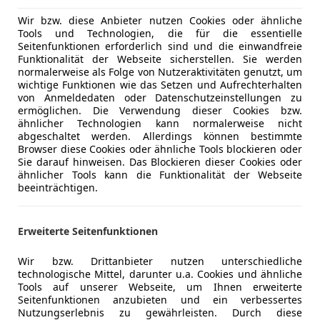
Prompt verfügbar.
Elektrische
Getönte S
Wir bzw. diese Anbieter nutzen Cookies oder ähnliche
Tools und Technologien, die für die essentielle
Lederlenk
Seitenfunktionen erforderlich sind und die einwandfreie
Mehr anzeigen
Lichtsenso
Funktionalität der Webseite sicherstellen. Sie werden
Navigatio
normalerweise als Folge von Nutzeraktivitäten genutzt, um
wichtige Funktionen wie das Setzen und Aufrechterhalten
Regensens
von Anmeldedaten oder Datenschutzeinstellungen zu
Schlüssell
ermöglichen. Die Verwendung dieser Cookies bzw.
teilb. Rück
ähnlicher Technologien kann normalerweise nicht
abgeschaltet werden. Allerdings können bestimmte
Unterhaltung/Media
Android A
Browser diese Cookies oder ähnliche Tools blockieren oder
Sie darauf hinweisen. Das Blockieren dieser Cookies oder
Apple CarP
ähnlicher Tools kann die Funktionalität der Webseite
Bordcompu
beeinträchtigen.
Freisprech
Induktions
Erweiterte Seitenfunktionen
Radio
Soundsys
Wir bzw. Drittanbieter nutzen unterschiedliche
USB
technologische Mittel, darunter u.a. Cookies und ähnliche
Volldigita
Tools auf unserer Webseite, um Ihnen erweiterte
Seitenfunktionen anzubieten und ein verbessertes
Sicherheit
ABS
Nutzungserlebnis zu gewährleisten. Durch diese