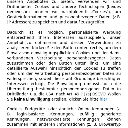
unseren Angeboten zu bieten, verwenden wir und
Drittanbieter Cookies und andere Technologien (beides
gemeinsam nennen wir nachfolgend: „Cookies"), um
Leistung
110 kW (15
Geräteinformationen und personenbezogene Daten (z.B.
IP Adressen) zu speichern und darauf zuzugreifen.
Getriebe
Automati
Dadurch ist es möglich, personalisierte Werbung
Hubraum
1 498 cm³
entsprechend Ihren Interessen auszuspielen, unser
Angebot zu optimieren und dessen Verwendung zu
Leergewicht
1 204 kg
analysieren. Klicken Sie den Button unten rechts, um dem
Einsatz von einwilligungspflichten Cookies und der damit
verbundenen Verarbeitung personenbezogener Daten
zuzustimmen oder den Button unten links, um eine
detaillierte Auswahl hinsichtlich der Cookies zu treffen
oder um der Verarbeitung personenbezogener Daten zu
widersprechen, soweit diese auf Grundlage berechtigter
Interessen erfolgt. Die Einwilligung umfasst auch die
Übermittlung bestimmter personenbezogener Daten in
Drittländer, u.a. die USA, nach Art. 49 (1) (a) DSGVO. Wollen
Sie
keine Einwilligung
erteilen, klicken Sie bitte
hier
.
Cookies, Endgeräte- oder ähnliche Online-Kennungen (z.
B. login-basierte Kennungen, zufällig generierte
Kennungen, netzwerkbasierte Kennungen) können
zusammen mit anderen Informationen (z. B. Browsertyp