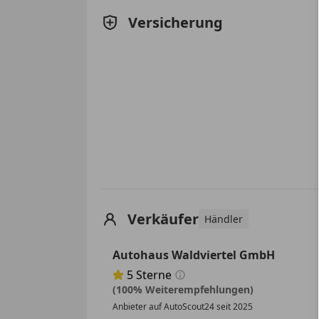
Versicherung
Verkäufer
Händler
Autohaus Waldviertel GmbH
5
Sterne
Sternebewertung 5 von 5
(100% Weiterempfehlungen)
Anbieter auf AutoScout24 seit 2025