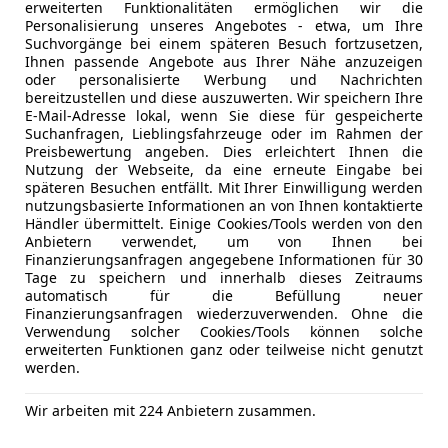
erweiterten Funktionalitäten ermöglichen wir die
Abstands
Personalisierung unseres Angebotes - etwa, um Ihre
Kfz-Versicherung
Abstandsw
Suchvorgänge bei einem späteren Besuch fortzusetzen,
Alarmanla
Ihnen passende Angebote aus Ihrer Nähe anzuzeigen
oder personalisierte Werbung und Nachrichten
Versicherungsschutz an Ihre Bedürfnisse anpa
Beifahrera
bereitzustellen und diese auszuwerten. Wir speichern Ihre
ESP
Freischaden-Gutschein ab Stufe 0
E-Mail-Adresse lokal, wenn Sie diese für gespeicherte
Fahrerairb
Suchanfragen, Lieblingsfahrzeuge oder im Rahmen der
Auto einfach online versichern & Rabatt holen
Preisbewertung angeben. Dies erleichtert Ihnen die
Fernlichtas
Nutzung der Webseite, da eine erneute Eingabe bei
Isofix
späteren Besuchen entfällt. Mit Ihrer Einwilligung werden
Kopfairba
nutzungsbasierte Informationen an von Ihnen kontaktierte
Jetzt berechnen
Händler übermittelt. Einige Cookies/Tools werden von den
LED-Schei
Anbietern verwendet, um von Ihnen bei
LED-Tagfah
Finanzierungsanfragen angegebene Informationen für 30
Müdigkeit
Tage zu speichern und innerhalb dieses Zeitraums
automatisch für die Befüllung neuer
Nebelsche
Finanzierungsanfragen wiederzuverwenden. Ohne die
Notbremsa
Anbieter kontaktiere
Verwendung solcher Cookies/Tools können solche
Notrufsys
erweiterten Funktionen ganz oder teilweise nicht genutzt
Deine Nachricht
werden.
Reifendruc
Seitenairb
Wir arbeiten mit 224 Anbietern zusammen.
Servolenk
Spurhaltea