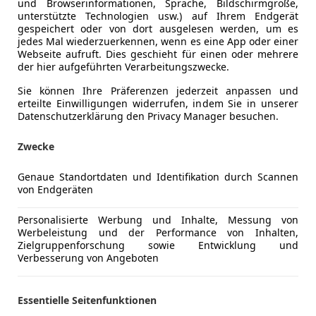
und Browserinformationen, Sprache, Bildschirmgröße,
unterstützte Technologien usw.) auf Ihrem Endgerät
gespeichert oder von dort ausgelesen werden, um es
jedes Mal wiederzuerkennen, wenn es eine App oder einer
Webseite aufruft. Dies geschieht für einen oder mehrere
der hier aufgeführten Verarbeitungszwecke.
Kraftstoff
Benzin
Sie können Ihre Präferenzen jederzeit anpassen und
erteilte Einwilligungen widerrufen, indem Sie in unserer
Kraftstoffverbrauch
5,70
l/100 
Datenschutzerklärung den Privacy Manager besuchen.
CO₂-Emissionen
129 g/km 
Zwecke
Genaue Standortdaten und Identifikation durch Scannen
Komfort
2-Zonen-K
Mehr anzeigen
von Endgeräten
Armlehne
Berganfahr
Personalisierte Werbung und Inhalte, Messung von
ng
Außenfarbe
Weiß
Werbeleistung und der Performance von Inhalten,
Einparkhilf
Zielgruppenforschung sowie Entwicklung und
Einparkhil
Lackierung
Metallic
Verbesserung von Angeboten
Einparkhil
Einparkhil
Essentielle Seitenfunktionen
Kredit- oder Leasingrate individuell änderbar.
Elektrisch