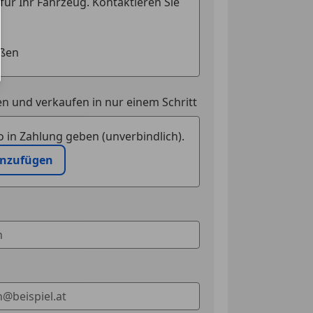
t
Assistent
eichenerkennung
cheinwerfer
riegelung mit
edienung
n und verkaufen in nur einem Schritt
 in Zahlung geben (unverbindlich).
el automatisch abblendend
inzufügen
d
t
uerung