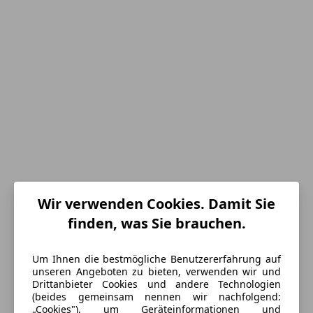
Wir verwenden Cookies. Damit Sie
finden, was Sie brauchen.
Energieverbrauch
Schadstoffklasse
Euro 6d
Um Ihnen die bestmögliche Benutzererfahrung auf
unseren Angeboten zu bieten, verwenden wir und
Kraftstoff
Super 95
Drittanbieter Cookies und andere Technologien
(beides gemeinsam nennen wir nachfolgend:
Kraftstoffverbrauch
4,70
l/100 km (komb.)
„Cookies"), um Geräteinformationen und