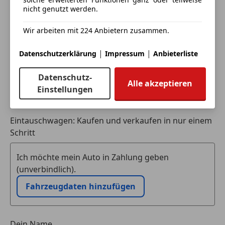
Deine Nachricht
Wärmeschutzverglasung
nicht genutzt werden.
Zentralverriegelung mit Fernbedienung
Wir arbeiten mit 224 Anbietern zusammen.
|
|
Datenschutzerklärung
Impressum
Anbieterliste
Datenschutz-
Alle akzeptieren
Einstellungen
Eintauschwagen: Kaufen und verkaufen in nur einem
Schritt
Ich möchte mein Auto in Zahlung geben
(unverbindlich).
Fahrzeugdaten hinzufügen
Dein Name