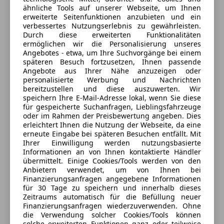
Kopf-Airbag-System
(100% Weiterempfehlungen)
ähnliche Tools auf unserer Webseite, um Ihnen
Kopfstützen hinten
Anbieter auf AutoScout24 seit 2012
erweiterte Seitenfunktionen anzubieten und ein
verbessertes Nutzungserlebnis zu gewährleisten.
Kopfstützen vorn
Für Fahrzeugbesichtigung nur unter Telefonischer
Durch diese erweiterten Funktionalitäten
Lenkrad mit Multifunktion
ermöglichen wir die Personalisierung unseres
Terminvereinbarung da der Verkauf nicht jederzeit
Lenksäule (Lenkrad) höhenverstellbar
Angebotes - etwa, um Ihre Suchvorgänge bei einem
besetzt ist!!!
späteren Besuch fortzusetzen, Ihnen passende
Motor 1,0 Ltr. - 59 kW
Angebote aus Ihrer Nähe anzuzeigen oder
Reifen-Reparaturset
Geschlossen
personalisierte Werbung und Nachrichten
Reifenkontroll-Anzeige
Öffnet um 9:00
bereitzustellen und diese auszuwerten. Wir
speichern Ihre E-Mail-Adresse lokal, wenn Sie diese
Rücksitzbank / Lehne kpl. klappbar
Salzburger Straße 381
,
für gespeicherte Suchanfragen, Lieblingsfahrzeuge
4030 Linz, AT
Schadstoffarm nach Abgasnorm Euro 6d
oder im Rahmen der Preisbewertung angeben. Dies
SEAT Media-System Touch Colour
erleichtert Ihnen die Nutzung der Webseite, da eine
Kontakt
erneute Eingabe bei späteren Besuchen entfällt. Mit
Seitenairbag
Ihrer Einwilligung werden nutzungsbasierte
Servolenkung elektronisch gesteuert (Servotronic)
Harald Hasenleitner
Informationen an von Ihnen kontaktierte Händler
Stahlfelgen 5,5x15
übermittelt. Einige Cookies/Tools werden von den
Anbietern verwendet, um von Ihnen bei
Start/Stop-Anlage
Alle Fahrzeuge des Anbieters
Finanzierungsanfragen angegebene Informationen
Steckdose (12V-Anschluß) vorn
für 30 Tage zu speichern und innerhalb dieses
Tagfahrlicht
Zeitraums automatisch für die Befüllung neuer
Finanzierungsanfragen wiederzuverwenden. Ohne
Warnanlage für Sicherheitsgurt-System
Anbieter kontaktieren
die Verwendung solcher Cookies/Tools können
Wegfahrsperre (elektronisch)
solche erweiterten Funktionen ganz oder teilweise