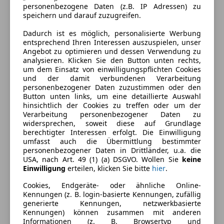
personenbezogene Daten (z.B. IP Adressen) zu
CO₂-Emissionen
107 g/km (komb.)
speichern und darauf zuzugreifen.
Dadurch ist es möglich, personalisierte Werbung
entsprechend Ihren Interessen auszuspielen, unser
Ausstattung
Angebot zu optimieren und dessen Verwendung zu
analysieren. Klicken Sie den Button unten rechts,
Komfort
Mehr anzeigen
um dem Einsatz von einwilligungspflichten Cookies
und der damit verbundenen Verarbeitung
Berganfahrassistent
personenbezogener Daten zuzustimmen oder den
Button unten links, um eine detaillierte Auswahl
Elektrische Fensterheber
Farbe und Innenausstattung
hinsichtlich der Cookies zu treffen oder um der
Elektrische Seitenspiegel
Verarbeitung personenbezogener Daten zu
Getönte Scheiben
Außenfarbe
Blau
widersprechen, soweit diese auf Grundlage
berechtigter Interessen erfolgt. Die Einwilligung
Klimaanlage
Farbe laut Hersteller
"Mystery" Blau
umfasst auch die Übermittlung bestimmter
Lichtsensor
personenbezogener Daten in Drittländer, u.a. die
Multifunktionslenkrad
Farbe der
Schwarz
USA, nach Art. 49 (1) (a) DSGVO. Wollen Sie
keine
Einwilligung
erteilen, klicken Sie bitte
hier
.
Start/Stop-Automatik
Innenausstattung
teilb. Rücksitzbank
Cookies, Endgeräte- oder ähnliche Online-
Innenausstattung
Stoff
Tempomat
Kennungen (z. B. login-basierte Kennungen, zufällig
generierte Kennungen, netzwerkbasierte
Unterhaltung/Media
Kennungen) können zusammen mit anderen
Fahrzeugbeschreibung
Informationen (z. B. Browsertyp und