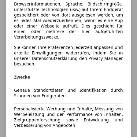
Bordcomputer
Browserinformationen, Sprache, Bildschirmgröße,
unterstützte Technologien usw.) auf Ihrem Endgerät
DAB-Radio
undefined
gespeichert oder von dort ausgelesen werden, um
Radio
Klimaanlage
es jedes Mal wiederzuerkennen, wenn es eine App
oder einer Webseite aufruft. Dies geschieht für
Metallic-Lackierung
Sicherheit
einen oder mehrere der hier aufgeführten
Radioempfang digital (DAB+)
Verarbeitungszwecke.
ABS
undefined
Airbag hinten
Sie können Ihre Präferenzen jederzeit anpassen und
3. Bremsleuchte
erteilte Einwilligungen widerrufen, indem Sie in
Beifahrerairbag
Airbag Beifahrerseite abschaltbar
unserer Datenschutzerklärung den Privacy Manager
ESP
Airbag Fahrer-/Beifahrerseite
besuchen.
Fahrerairbag
Anti-Blockier-System (ABS)
Geschwindigkeits-begrenzungsanlage
Zwecke
Antriebs-Schlupfregelung (ASR)
Isofix
Außenspiegel elektr. verstellbar
Mehr anzeigen
Genaue Standortdaten und Identifikation durch
Kopfairbag
Außenspiegel schwarz
Scannen von Endgeräten
Notbremsassistent
Außentemperaturanzeige
Preisbewertung
Reifendruckkontrollsystem
Bordcomputer
Personalisierte Werbung und Inhalte, Messung von
Seitenairbag
Bremsassistent
Werbeleistung und der Performance von Inhalten,
Zielgruppenforschung sowie Entwicklung und
Mehr anzeigen
Servolenkung
Einschaltautomatik für Fahrlicht
Verbesserung von Angeboten
Tagfahrlicht
Elektr. Bremskraftverteilung
Traktionskontrolle
Elektron. Differentialsperre (EDS)