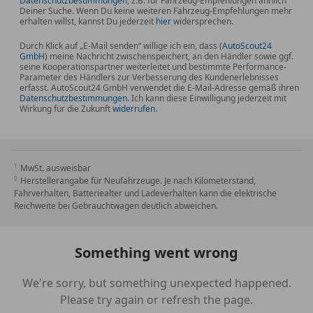
Datenschutzbestimmungen
, z.B. für Fahrzeug-Empfehlungen ähnlich
Deiner Suche. Wenn Du keine weiteren Fahrzeug-Empfehlungen mehr
erhalten willst, kannst Du jederzeit
hier
widersprechen.
Durch Klick auf „E-Mail senden“ willige ich ein, dass (
AutoScout24
GmbH
) meine Nachricht zwischenspeichert, an den Händler sowie ggf.
seine Kooperationspartner weiterleitet und bestimmte Performance-
Parameter des Händlers zur Verbesserung des Kundenerlebnisses
erfasst. AutoScout24 GmbH verwendet die E-Mail-Adresse gemäß ihren
Datenschutzbestimmungen
. Ich kann diese Einwilligung jederzeit mit
Wirkung für die Zukunft
widerrufen
.
MwSt. ausweisbar
Herstellerangabe für Neufahrzeuge. Je nach Kilometerstand,
Fahrverhalten, Batteriealter und Ladeverhalten kann die elektrische
Reichweite bei Gebrauchtwagen deutlich abweichen.
Something went wrong
We're sorry, but something unexpected happened.
Please try again or refresh the page.