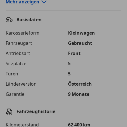
Autokredit-Rechner von durchblicker.at
Mehr anzeigen
Einfach Rate berechnen und günstige Konditionen
finden!
Basisdaten
Autokredit vergleichen
Karosserieform
Kleinwagen
Laufzeit
120 Monate
Fahrzeugart
Gebraucht
Antriebsart
Front
Kreditbetrag
€ 13 000,-
Sitzplätze
5
Zu zahlender
€ 18 314,-
Gesamtbetrag
Türen
5
Einberechnete Gebühren
€ 0,-
Länderversion
Österreich
Garantie
9 Monate
Effektivzinsatz
7,50 %
Sollzinssatz
7,25 %
Fahrzeughistorie
Monatliche Rate
€ 152,62
Kilometerstand
62 400 km