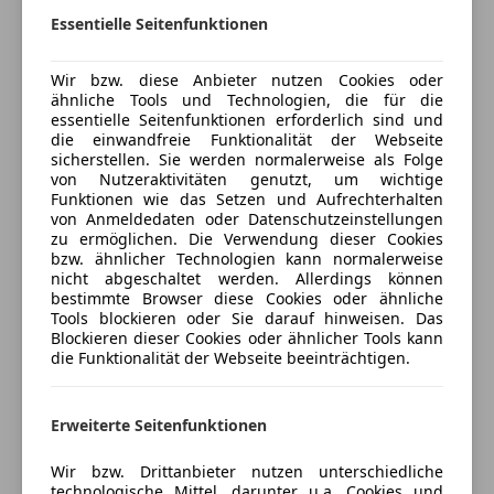
Versicherung
Wegfahrsperre
Elektron. Stabilitäts-Programm (ESP)
Essentielle Seitenfunktionen
Zentralverriegelung
Elektron. Stabilitätskontrolle (ESC)
Kfz-Versicherung
Fahrassistenz-System: Berganfahr-Assistent (Hill-
Wir bzw. diese Anbieter nutzen Cookies oder
ähnliche Tools und Technologien, die für die
Holder)
Versicherungsschutz an Ihre Bedürfnisse
essentielle Seitenfunktionen erforderlich sind und
Fahrassistenz-System: Multikollisionsbremse (Multi
die einwandfreie Funktionalität der Webseite
anpassen
Collision Brake)
sicherstellen. Sie werden normalerweise als Folge
Freischaden-Gutschein ab Stufe 0
von Nutzeraktivitäten genutzt, um wichtige
Fahrassistenz-System:
Funktionen wie das Setzen und Aufrechterhalten
Umfeldbeobachtungssystem (Front assist) mit City-
Auto einfach online versichern & Rabatt holen
von Anmeldedaten oder Datenschutzeinstellungen
Notbremsfunktion
zu ermöglichen. Die Verwendung dieser Cookies
bzw. ähnlicher Technologien kann normalerweise
Fensterheber elektrisch vorn
nicht abgeschaltet werden. Allerdings können
Gepäckraumabdeckung / Rollo
Jetzt berechnen
bestimmte Browser diese Cookies oder ähnliche
Geschwindigkeits-Begrenzeranlage
Tools blockieren oder Sie darauf hinweisen. Das
Blockieren dieser Cookies oder ähnlicher Tools kann
Getriebe 5-Gang
die Funktionalität der Webseite beeinträchtigen.
Heckscheibe heizbar
Verkäufer
Händler
Heckscheibenwischer
Isofix-Aufnahmen für Kindersitz
Erweiterte Seitenfunktionen
Autowerk Hasenleitner GmbH
Karosserie: 5-türig
Wir bzw. Drittanbieter nutzen unterschiedliche
Kofferraumbeleuchtung
5
Sterne
Sternebewertung 5 von 5
technologische Mittel, darunter u.a. Cookies und