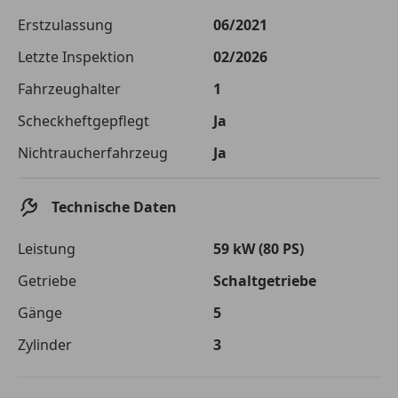
Die tatsächlichen Konditionen sind abhängig von Ihrer Bonität sowie
Erstzulassung
06/2021
von der von Ihnen gewählten Bank. Rückzahlungszeitraum 1-10
Jahre. Zinsspanne Sollzinssatz: 2,90% - 14,90%.
Letzte Inspektion
02/2026
Jetzt berechnen
Fahrzeughalter
1
Scheckheftgepflegt
Ja
Nichtraucherfahrzeug
Ja
Technische Daten
Leistung
59 kW (80 PS)
Getriebe
Schaltgetriebe
Gänge
5
Zylinder
3