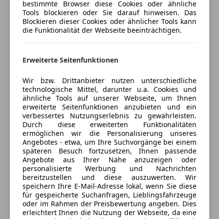
Fahrerairbag
bestimmte Browser diese Cookies oder ähnliche
Porsche Saalfelden
Isofix
Tools blockieren oder Sie darauf hinweisen. Das
5
Sterne
Blockieren dieser Cookies oder ähnlicher Tools kann
Kopfairbag
Sternebewertung 5 von 5
(100% Weiterempfehlungen)
die Funktionalität der Webseite beeinträchtigen.
LED-Scheinwerfer
Anbieter auf AutoScout24 seit 2021
LED-Tagfahrlicht
Müdigkeitswarnsystem
Zeller Bundesstraße 1A
,
Erweiterte Seitenfunktionen
5760 Saalfelden, AT
Nebelscheinwerfer
Wir bzw. Drittanbieter nutzen unterschiedliche
Notbremsassistent
technologische Mittel, darunter u.a. Cookies und
Kontakt
Notrufsystem
ähnliche Tools auf unserer Webseite, um Ihnen
Reifendruckkontrollsystem
erweiterte Seitenfunktionen anzubieten und ein
Dalibor Smiljcic
verbessertes Nutzungserlebnis zu gewährleisten.
Seitenairbag
Durch diese erweiterten Funktionalitäten
Servolenkung
Alle Fahrzeuge des Anbieters
ermöglichen wir die Personalisierung unseres
Spurhalteassistent
Angebotes - etwa, um Ihre Suchvorgänge bei einem
späteren Besuch fortzusetzen, Ihnen passende
Traktionskontrolle
Angebote aus Ihrer Nähe anzuzeigen oder
Anbieter kontaktieren
Verkehrszeichenerkennung
personalisierte Werbung und Nachrichten
Voll-LED Scheinwerfer
bereitzustellen und diese auszuwerten. Wir
Deine Nachricht
speichern Ihre E-Mail-Adresse lokal, wenn Sie diese
Wegfahrsperre
für gespeicherte Suchanfragen, Lieblingsfahrzeuge
Zentralverriegelung
oder im Rahmen der Preisbewertung angeben. Dies
Zentralverriegelung mit Funkfernbedienung
erleichtert Ihnen die Nutzung der Webseite, da eine