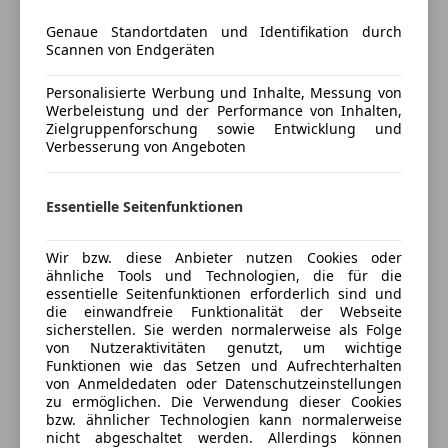
Mehr anzeigen
Start/Stop-Automatik
Genaue Standortdaten und Identifikation durch
Tempomat
Scannen von Endgeräten
Versicherung
Unterhaltung/Media
Personalisierte Werbung und Inhalte, Messung von
Kfz-Versicherung
Werbeleistung und der Performance von Inhalten,
Android Auto
Zielgruppenforschung sowie Entwicklung und
Apple CarPlay
Verbesserung von Angeboten
Versicherungsschutz an Ihre Bedürfnisse
Bluetooth
anpassen
Bordcomputer
Essentielle Seitenfunktionen
Freisprecheinrichtung
Freischaden-Gutschein ab Stufe 0
Radio
Auto einfach online versichern & Rabatt holen
USB
Wir bzw. diese Anbieter nutzen Cookies oder
ähnliche Tools und Technologien, die für die
Volldigitales Kombiinstrument
essentielle Seitenfunktionen erforderlich sind und
die einwandfreie Funktionalität der Webseite
Sicherheit
Jetzt berechnen
sicherstellen. Sie werden normalerweise als Folge
von Nutzeraktivitäten genutzt, um wichtige
ABS
Funktionen wie das Setzen und Aufrechterhalten
Airbag hinten
von Anmeldedaten oder Datenschutzeinstellungen
Beifahrerairbag
zu ermöglichen. Die Verwendung dieser Cookies
Verkäufer
Händler
bzw. ähnlicher Technologien kann normalerweise
ESP
nicht abgeschaltet werden. Allerdings können