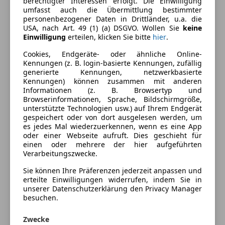
berechtigter Interessen erfolgt. Die Einwilligung
Kraftstoff
Benzin
umfasst auch die Übermittlung bestimmter
personenbezogener Daten in Drittländer, u.a. die
Kraftstoffverbrauch
5,30
l/100 km (komb.)
USA, nach Art. 49 (1) (a) DSGVO. Wollen Sie
keine
Einwilligung
erteilen, klicken Sie bitte
hier
.
CO₂-Emissionen
120 g/km (komb.)
Cookies, Endgeräte- oder ähnliche Online-
Kennungen (z. B. login-basierte Kennungen, zufällig
Ausstattung
generierte Kennungen, netzwerkbasierte
Kennungen) können zusammen mit anderen
Informationen (z. B. Browsertyp und
Komfort
Mehr anzeigen
Browserinformationen, Sprache, Bildschirmgröße,
unterstützte Technologien usw.) auf Ihrem Endgerät
Armlehne
gespeichert oder von dort ausgelesen werden, um
Berganfahrassistent
es jedes Mal wiederzuerkennen, wenn es eine App
Farbe und Innenausstattung
oder einer Webseite aufruft. Dies geschieht für
Einparkhilfe
einen oder mehrere der hier aufgeführten
Einparkhilfe Sensoren hinten
Außenfarbe
Grau
Verarbeitungszwecke.
Elektrische Fensterheber
Lackierung
Metallic
Sie können Ihre Präferenzen jederzeit anpassen und
Elektrische Seitenspiegel
erteilte Einwilligungen widerrufen, indem Sie in
Klimaanlage
unserer Datenschutzerklärung den Privacy Manager
Lichtsensor
besuchen.
Preisbewertung
Multifunktionslenkrad
Zwecke
Sitzheizung