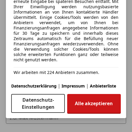
erneute Eingabe bei späteren Besuchen entfällt. Mit
Extras
Ihrer Einwilligung werden nutzungsbasierte
Informationen an von Ihnen kontaktierte Händler
Alufelgen
übermittelt. Einige Cookies/Tools werden von den
Anbietern verwendet, um von Ihnen bei
Innenspiegel automatisch abblendend
Finanzierungsanfragen angegebene Informationen
Pannenkit
für 30 Tage zu speichern und innerhalb dieses
Zeitraums automatisch für die Befüllung neuer
Finanzierungsanfragen wiederzuverwenden. Ohne
Eintauschwagen: Kaufen und verkaufen in nur einem
die Verwendung solcher Cookies/Tools können
Schritt
solche erweiterten Funktionen ganz oder teilweise
nicht genutzt werden.
Ich möchte mein Auto in Zahlung geben
Wir arbeiten mit 224 Anbietern zusammen.
(unverbindlich).
|
|
Fahrzeugdaten hinzufügen
Datenschutzerklärung
Impressum
Anbieterliste
Datenschutz-
Alle akzeptieren
Einstellungen
Dein Name