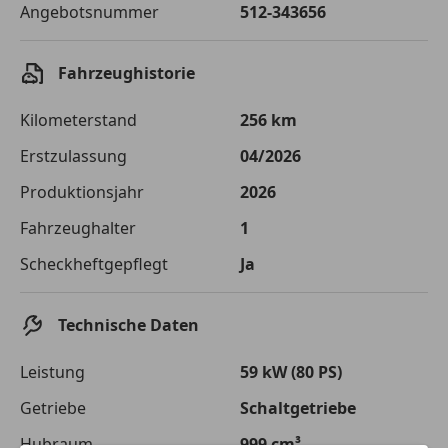
Angebotsnummer
512-343656
Sollzinssatz
9,99 %
Monatliche Rate
€ 228,38
Fahrzeughistorie
Der Kreditrechner enthält repräsentative Werte, zu denen wir
typischerweise Kredite vergeben. Der Sollzinssatz ist
Kilometerstand
256 km
bonitätsabhängig. Laufzeit mindestens 12, höchstens 120 Monate.
Gültig für Neukunden bei Online-Abschluss. Erfüllung banküblicher
Erstzulassung
04/2026
Bonitätskriterien vorausgesetzt.
Produktionsjahr
2026
Jetzt berechnen
Fahrzeughalter
1
Scheckheftgepflegt
Ja
Technische Daten
Leistung
59 kW (80 PS)
Getriebe
Schaltgetriebe
Hubraum
999 cm³