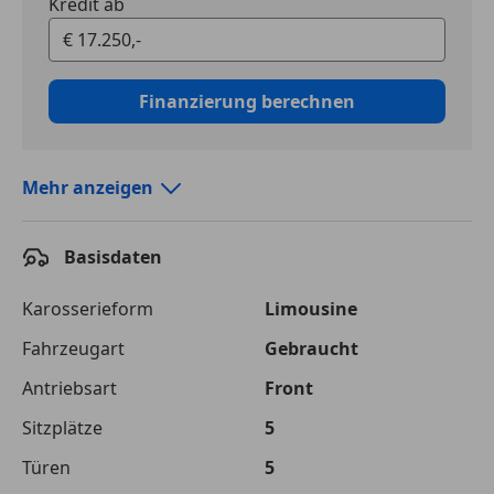
Kredit ab
Finanzierung berechnen
Mehr anzeigen
Autokredit vergleichen
Basisdaten
Laufzeit
120 Monate
Kreditbetrag
€ 17 250,-
Karosserieform
Limousine
Fahrzeugart
Gebraucht
Zu zahlender
€ 27 406,-
Gesamtbetrag
Antriebsart
Front
Einberechnete Gebühren
€ 0,-
Sitzplätze
5
Effektivzinsatz
Türen
10,52 %
5