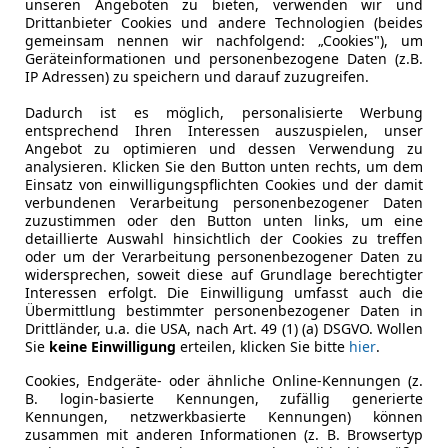
unseren Angeboten zu bieten, verwenden wir und
Sollzinssatz ist bonitätsabhängig. Laufzeit mindestens 12, höchste
Drittanbieter Cookies und andere Technologien (beides
Fahrzeugzustand
Unfallfah
Neukunden bei Online-Abschluss. Erfüllung banküblicher Bonitätsk
gemeinsam nennen wir nachfolgend: „Cookies"), um
Geräteinformationen und personenbezogene Daten (z.B.
Jetzt berechnen
IP Adressen) zu speichern und darauf zuzugreifen.
Leistung
66 kW (90 
Dadurch ist es möglich, personalisierte Werbung
Getriebe
Schaltgetr
entsprechend Ihren Interessen auszuspielen, unser
Angebot zu optimieren und dessen Verwendung zu
Hubraum
999 cm³
analysieren. Klicken Sie den Button unten rechts, um dem
Einsatz von einwilligungspflichten Cookies und der damit
Gänge
5
verbundenen Verarbeitung personenbezogener Daten
zuzustimmen oder den Button unten links, um eine
detaillierte Auswahl hinsichtlich der Cookies zu treffen
oder um der Verarbeitung personenbezogener Daten zu
widersprechen, soweit diese auf Grundlage berechtigter
Interessen erfolgt. Die Einwilligung umfasst auch die
Übermittlung bestimmter personenbezogener Daten in
Drittländer, u.a. die USA, nach Art. 49 (1) (a) DSGVO. Wollen
Sie
keine Einwilligung
erteilen, klicken Sie bitte
hier
.
Cookies, Endgeräte- oder ähnliche Online-Kennungen (z.
B. login-basierte Kennungen, zufällig generierte
Kennungen, netzwerkbasierte Kennungen) können
zusammen mit anderen Informationen (z. B. Browsertyp