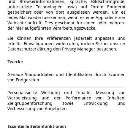
und Browserinformationen, Sprache, Bildschirmgröße,
unterstützte Technologien usw.) auf Ihrem Endgerät
gespeichert oder von dort ausgelesen werden, um es
jedes Mal wiederzuerkennen, wenn es eine App oder einer
Webseite aufruft. Dies geschieht für einen oder mehrere
der hier aufgeführten Verarbeitungszwecke.
Sie können Ihre Präferenzen jederzeit anpassen und
erteilte Einwilligungen widerrufen, indem Sie in unserer
Kraftstoff
Benzin
Datenschutzerklärung den Privacy Manager besuchen.
Zwecke
Komfort
Armlehne
Mehr anzeigen
Elektrisch
Genaue Standortdaten und Identifikation durch Scannen
von Endgeräten
Elektrische
ng
Außenfarbe
Schwarz
Klimaauto
Personalisierte Werbung und Inhalte, Messung von
Lichtsenso
Lackierung
Andere
Werbeleistung und der Performance von Inhalten,
Multifunkt
Zielgruppenforschung sowie Entwicklung und
Verbesserung von Angeboten
Tempomat
*Totalschaden*
Unterhaltung/Media
Freisprech
VSSZZZKLZMR033589
Essentielle Seitenfunktionen
USB