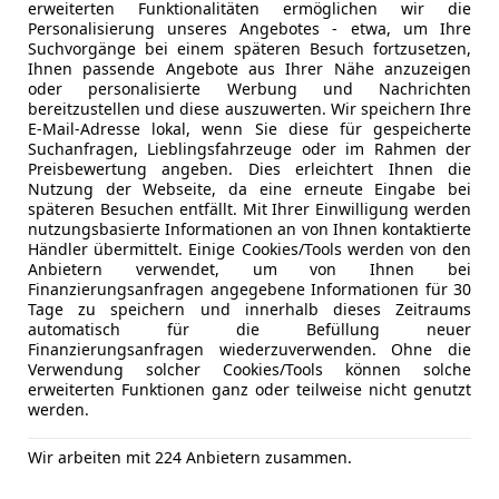
*Start-Stopp-System
erweiterten Funktionalitäten ermöglichen wir die
Personalisierung unseres Angebotes - etwa, um Ihre
Suchvorgänge bei einem späteren Besuch fortzusetzen,
*Gepäckraumabdeckung
Ihnen passende Angebote aus Ihrer Nähe anzuzeigen
oder personalisierte Werbung und Nachrichten
*Garantie
bereitzustellen und diese auszuwerten. Wir speichern Ihre
E-Mail-Adresse lokal, wenn Sie diese für gespeicherte
Suchanfragen, Lieblingsfahrzeuge oder im Rahmen der
*Geschwindigkeitsbegrenzer
Kfz-Versicherung
Preisbewertung angeben. Dies erleichtert Ihnen die
Nutzung der Webseite, da eine erneute Eingabe bei
späteren Besuchen entfällt. Mit Ihrer Einwilligung werden
*Tire-Mobility-Set
Versicherungsschutz an Ihre Bedürfnisse anpa
nutzungsbasierte Informationen an von Ihnen kontaktierte
Händler übermittelt. Einige Cookies/Tools werden von den
Freischaden-Gutschein ab Stufe 0
*Digitaler Radioempfang (DAB)
Anbietern verwendet, um von Ihnen bei
Finanzierungsanfragen angegebene Informationen für 30
Auto einfach online versichern & Rabatt holen
Tage zu speichern und innerhalb dieses Zeitraums
*Außenspiegel und Türgriffe in Wagenfarbe
automatisch für die Befüllung neuer
Finanzierungsanfragen wiederzuverwenden. Ohne die
Verwendung solcher Cookies/Tools können solche
*Becherhalter vorne
Jetzt berechnen
erweiterten Funktionen ganz oder teilweise nicht genutzt
werden.
*Kopfstützen vorne und hinten
Wir arbeiten mit 224 Anbietern zusammen.
*3-Punkt-Gurte auf allen Sitzplätzen
Anbieter kontaktiere