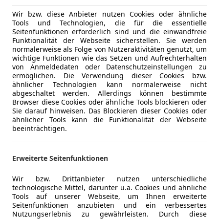
Sicherheit
ABS
Wir bzw. diese Anbieter nutzen Cookies oder ähnliche
Serienausstattungen:
ESP
Tools und Technologien, die für die essentielle
*Außentemperaturanzeige
Seitenfunktionen erforderlich sind und die einwandfreie
Fahrerairb
Funktionalität der Webseite sicherstellen. Sie werden
Kopfairba
normalerweise als Folge von Nutzeraktivitäten genutzt, um
*Dachhimmel grau
Notbremsa
wichtige Funktionen wie das Setzen und Aufrechterhalten
von Anmeldedaten oder Datenschutzeinstellungen zu
Reifendruc
ermöglichen. Die Verwendung dieser Cookies bzw.
*Komfortsitze
Servolenk
ähnlicher Technologien kann normalerweise nicht
Spurhaltea
Mehr anzeigen
abgeschaltet werden. Allerdings können bestimmte
*Müdigkeitserkennung
Browser diese Cookies oder ähnliche Tools blockieren oder
Wegfahrsp
Sie darauf hinweisen. Das Blockieren dieser Cookies oder
Zentralver
ähnlicher Tools kann die Funktionalität der Webseite
*Multikollisionsbremse
beeinträchtigen.
Extras
Dachreling
*Nebelschlussleuchte
Erweiterte Seitenfunktionen
*Stoßfänger in Wagenfarbe
Wir bzw. Drittanbieter nutzen unterschiedliche
technologische Mittel, darunter u.a. Cookies und ähnliche
*Fahrersitz höhenverstellbar
Tools auf unserer Webseite, um Ihnen erweiterte
Seitenfunktionen anzubieten und ein verbessertes
Nutzungserlebnis zu gewährleisten. Durch diese