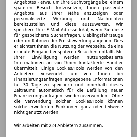
Angebotes - etwa, um Ihre Suchvorgänge bei einem
Öffnet um 9:00
späteren Besuch fortzusetzen, Ihnen passende
Salzburger Straße 1
,
Angebote aus Ihrer Nähe anzuzeigen oder
5162 Obertrum am See, AT
personalisierte Werbung und Nachrichten
bereitzustellen und diese auszuwerten. Wir
speichern Ihre E-Mail-Adresse lokal, wenn Sie diese
Kontakt
für gespeicherte Suchanfragen, Lieblingsfahrzeuge
Stefan Kirnstötter
oder im Rahmen der Preisbewertung angeben. Dies
erleichtert Ihnen die Nutzung der Webseite, da eine
erneute Eingabe bei späteren Besuchen entfällt. Mit
Ihrer Einwilligung werden nutzungsbasierte
Informationen an von Ihnen kontaktierte Händler
Anbieter kontaktieren
übermittelt. Einige Cookies/Tools werden von den
Anbietern verwendet, um von Ihnen bei
Finanzierungsanfragen angegebene Informationen
Deine Nachricht
für 30 Tage zu speichern und innerhalb dieses
Zeitraums automatisch für die Befüllung neuer
Finanzierungsanfragen wiederzuverwenden. Ohne
die Verwendung solcher Cookies/Tools können
solche erweiterten Funktionen ganz oder teilweise
nicht genutzt werden.
Wir arbeiten mit 224 Anbietern zusammen.