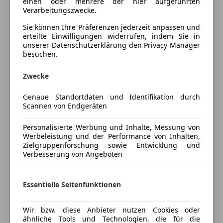
einen oder mehrere der hier aufgeführten
Fahrerairbag
auf Ihre Anfrage und wird Ihre automobilen Wünsche
Verarbeitungszwecke.
LED-Tagfahrlicht
gerne erfüllen!
Sie können Ihre Präferenzen jederzeit anpassen und
Zentralverriegelung
Herr Michael Wagner - 0664 8316393 –
erteilte Einwilligungen widerrufen, indem Sie in
unserer Datenschutzerklärung den Privacy Manager
michael.wagner@reibersdorfer.com
besuchen.
Frau Vanesa Nikolic – 0664 120 8503 –
vanesa.nikolic@reibersdorfer.com
Zwecke
Tipp- und Ausstattungsfehler sind vorbehalten
Genaue Standortdaten und Identifikation durch
Scannen von Endgeräten
Preisbewertung
Personalisierte Werbung und Inhalte, Messung von
Werbeleistung und der Performance von Inhalten,
Mehr anzeigen
Zielgruppenforschung sowie Entwicklung und
Verbesserung von Angeboten
Versicherung
Essentielle Seitenfunktionen
Kfz-Versicherung
Wir bzw. diese Anbieter nutzen Cookies oder
Versicherungsschutz an Ihre Bedürfnisse
ähnliche Tools und Technologien, die für die