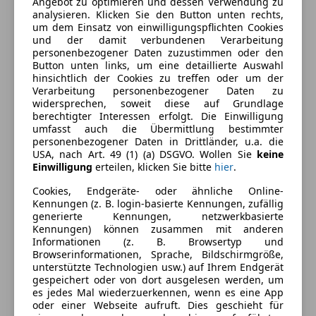
Angebot zu optimieren und dessen Verwendung zu
Kraftstoff
Benzin
analysieren. Klicken Sie den Button unten rechts,
um dem Einsatz von einwilligungspflichten Cookies
Kraftstoffverbrauch
4,70
l/100 km (komb.)
und der damit verbundenen Verarbeitung
personenbezogener Daten zuzustimmen oder den
CO₂-Emissionen
110 g/km (komb.)
Button unten links, um eine detaillierte Auswahl
hinsichtlich der Cookies zu treffen oder um der
Verarbeitung personenbezogener Daten zu
Ausstattung
widersprechen, soweit diese auf Grundlage
berechtigter Interessen erfolgt. Die Einwilligung
umfasst auch die Übermittlung bestimmter
Komfort
Mehr anzeigen
personenbezogener Daten in Drittländer, u.a. die
USA, nach Art. 49 (1) (a) DSGVO. Wollen Sie
keine
Klimaanlage
Einwilligung
erteilen, klicken Sie bitte
hier
.
Farbe und Innenausstattung
Unterhaltung/Media
Cookies, Endgeräte- oder ähnliche Online-
Kennungen (z. B. login-basierte Kennungen, zufällig
Bordcomputer
Außenfarbe
Rot
generierte Kennungen, netzwerkbasierte
Radio
Kennungen) können zusammen mit anderen
Lackierung
Andere
Informationen (z. B. Browsertyp und
USB
Browserinformationen, Sprache, Bildschirmgröße,
unterstützte Technologien usw.) auf Ihrem Endgerät
Sicherheit
gespeichert oder von dort ausgelesen werden, um
Fahrzeugbeschreibung
es jedes Mal wiederzuerkennen, wenn es eine App
Beifahrerairbag
oder einer Webseite aufruft. Dies geschieht für
ESP
Unser Verkaufsteam in Obertrum am See freut sich