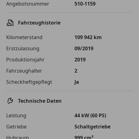
Angebotsnummer
510-1159
Sollzinssatz
9,99 %
Monatliche Rate
€ 109,76
Fahrzeughistorie
Der Kreditrechner enthält repräsentative Werte, zu denen wir
typischerweise Kredite vergeben. Der Sollzinssatz ist
Kilometerstand
109 942 km
bonitätsabhängig. Laufzeit mindestens 12, höchstens 120 Monate.
Gültig für Neukunden bei Online-Abschluss. Erfüllung banküblicher
Erstzulassung
09/2019
Bonitätskriterien vorausgesetzt.
Produktionsjahr
2019
Jetzt berechnen
Fahrzeughalter
2
Scheckheftgepflegt
Ja
Technische Daten
Leistung
44 kW (60 PS)
Getriebe
Schaltgetriebe
Hubraum
999 cm³