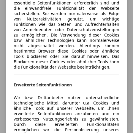
essentielle Seitenfunktionen erforderlich sind und
anpassen
die einwandfreie Funktionalität der Webseite
Freischaden-Gutschein ab Stufe 0
sicherstellen. Sie werden normalerweise als Folge
von Nutzeraktivitäten genutzt, um wichtige
Auto einfach online versichern & Rabatt holen
Funktionen wie das Setzen und Aufrechterhalten
von Anmeldedaten oder Datenschutzeinstellungen
zu ermöglichen. Die Verwendung dieser Cookies
bzw. ähnlicher Technologien kann normalerweise
Jetzt berechnen
nicht abgeschaltet werden. Allerdings können
bestimmte Browser diese Cookies oder ähnliche
Tools blockieren oder Sie darauf hinweisen. Das
Blockieren dieser Cookies oder ähnlicher Tools kann
die Funktionalität der Webseite beeinträchtigen.
Verkäufer
Händler
Reibersdorfer Autowelt GmbH
Erweiterte Seitenfunktionen
4,5
Sterne
Sternebewertung 4.5 von 5
Wir bzw. Drittanbieter nutzen unterschiedliche
(88% Weiterempfehlungen)
technologische Mittel, darunter u.a. Cookies und
Anbieter auf AutoScout24 seit 2022
ähnliche Tools auf unserer Webseite, um Ihnen
erweiterte Seitenfunktionen anzubieten und ein
Showroom
verbessertes Nutzungserlebnis zu gewährleisten.
Durch diese erweiterten Funktionalitäten
Geschlossen
ermöglichen wir die Personalisierung unseres