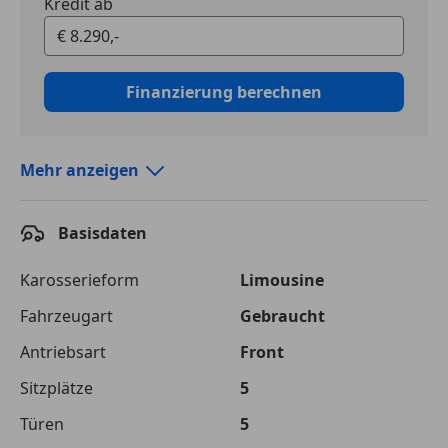
Kredit ab
Finanzierung berechnen
Mehr anzeigen
Autokredit vergleichen
Basisdaten
Laufzeit
120 Monate
Kreditbetrag
€ 8 290,-
Karosserieform
Limousine
Fahrzeugart
Gebraucht
Zu zahlender
€ 13 171,-
Gesamtbetrag
Antriebsart
Front
Einberechnete Gebühren
€ 0,-
Sitzplätze
5
Effektivzinsatz
Türen
10,52 %
5