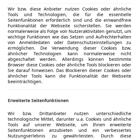
Unterhaltung/Media
Bluetooth
Wir bzw. diese Anbieter nutzen Cookies oder ähnliche
USB
Tools und Technologien, die für die essentielle
Volldigita
Seitenfunktionen erforderlich sind und die einwandfreie
Funktionalität der Webseite sicherstellen. Sie werden
Sicherheit
LED-Schei
normalerweise als Folge von Nutzeraktivitäten genutzt, um
wichtige Funktionen wie das Setzen und Aufrechterhalten
Müdigkeit
von Anmeldedaten oder Datenschutzeinstellungen zu
Nebelsche
ermöglichen. Die Verwendung dieser Cookies bzw.
Reifendruc
ähnlicher Technologien kann normalerweise nicht
abgeschaltet werden. Allerdings können bestimmte
Spurhaltea
Browser diese Cookies oder ähnliche Tools blockieren oder
Verkehrsz
Sie darauf hinweisen. Das Blockieren dieser Cookies oder
Zentralver
ähnlicher Tools kann die Funktionalität der Webseite
beeinträchtigen.
Extras
Anhängerk
Pannenkit
Erweiterte Seitenfunktionen
Wir bzw. Drittanbieter nutzen unterschiedliche
technologische Mittel, darunter u.a. Cookies und ähnliche
Kfz-Versicherung
Tools auf unserer Webseite, um Ihnen erweiterte
Seitenfunktionen anzubieten und ein verbessertes
Nutzungserlebnis zu gewährleisten. Durch diese
Versicherungsschutz an Ihre Bedürfnisse anpa