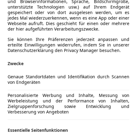
und Browserinformationen, Sprache, Bildschirmgröße,
unterstützte Technologien usw.) auf Ihrem Endgerät
gespeichert oder von dort ausgelesen werden, um es
jedes Mal wiederzuerkennen, wenn es eine App oder einer
Webseite aufruft. Dies geschieht für einen oder mehrere
der hier aufgeführten Verarbeitungszwecke.
Kraftstoff
Benzin
Sie können Ihre Präferenzen jederzeit anpassen und
erteilte Einwilligungen widerrufen, indem Sie in unserer
Kraftstoffverbrauch
5,10
l/100 
Datenschutzerklärung den Privacy Manager besuchen.
CO₂-Emissionen
116 g/km 
Zwecke
Genaue Standortdaten und Identifikation durch Scannen
Komfort
Einparkhilf
Mehr anzeigen
von Endgeräten
Einparkhil
Elektrisch
Personalisierte Werbung und Inhalte, Messung von
ng
Außenfarbe
Grau
Werbeleistung und der Performance von Inhalten,
Elektrische
Zielgruppenforschung sowie Entwicklung und
Klimaanla
Lackierung
Andere
Verbesserung von Angeboten
Lederlenk
Multifunkt
Essentielle Seitenfunktionen
Mehr anzeigen
Tempomat