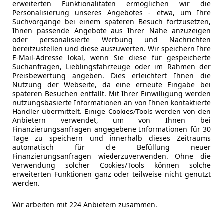
erweiterten Funktionalitäten ermöglichen wir die
Personalisierung unseres Angebotes - etwa, um Ihre
Freischaden-Gutschein ab Stufe 0
Suchvorgänge bei einem späteren Besuch fortzusetzen,
Auto einfach online versichern & Rabatt holen
Ihnen passende Angebote aus Ihrer Nähe anzuzeigen
oder personalisierte Werbung und Nachrichten
bereitzustellen und diese auszuwerten. Wir speichern Ihre
E-Mail-Adresse lokal, wenn Sie diese für gespeicherte
Jetzt berechnen
Suchanfragen, Lieblingsfahrzeuge oder im Rahmen der
Preisbewertung angeben. Dies erleichtert Ihnen die
Nutzung der Webseite, da eine erneute Eingabe bei
späteren Besuchen entfällt. Mit Ihrer Einwilligung werden
nutzungsbasierte Informationen an von Ihnen kontaktierte
Händler übermittelt. Einige Cookies/Tools werden von den
Anbieter kontaktiere
Anbietern verwendet, um von Ihnen bei
Finanzierungsanfragen angegebene Informationen für 30
Deine Nachricht
Tage zu speichern und innerhalb dieses Zeitraums
automatisch für die Befüllung neuer
Finanzierungsanfragen wiederzuverwenden. Ohne die
Verwendung solcher Cookies/Tools können solche
erweiterten Funktionen ganz oder teilweise nicht genutzt
werden.
Wir arbeiten mit 224 Anbietern zusammen.