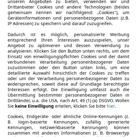
unseren Angeboten zu bieten, verwenden wir und
Drittanbieter Cookies und andere Technologien (beides
gemeinsam nennen wir nachfolgend: „Cookies"), um
Leistung
70 kW (95 
Geräteinformationen und personenbezogene Daten (z.B.
IP Adressen) zu speichern und darauf zuzugreifen.
Getriebe
Schaltgetr
Dadurch ist es möglich, personalisierte Werbung
Hubraum
999 cm³
entsprechend Ihren Interessen auszuspielen, unser
Angebot zu optimieren und dessen Verwendung zu
Leergewicht
1 201 kg
analysieren. Klicken Sie den Button unten rechts, um dem
Einsatz von einwilligungspflichten Cookies und der damit
verbundenen Verarbeitung personenbezogener Daten
zuzustimmen oder den Button unten links, um eine
detaillierte Auswahl hinsichtlich der Cookies zu treffen
oder um der Verarbeitung personenbezogener Daten zu
widersprechen, soweit diese auf Grundlage berechtigter
Interessen erfolgt. Die Einwilligung umfasst auch die
Übermittlung bestimmter personenbezogener Daten in
Drittländer, u.a. die USA, nach Art. 49 (1) (a) DSGVO. Wollen
Sie
keine Einwilligung
erteilen, klicken Sie bitte
hier
.
Cookies, Endgeräte- oder ähnliche Online-Kennungen (z.
B. login-basierte Kennungen, zufällig generierte
Kennungen, netzwerkbasierte Kennungen) können
zusammen mit anderen Informationen (z. B. Browsertyp