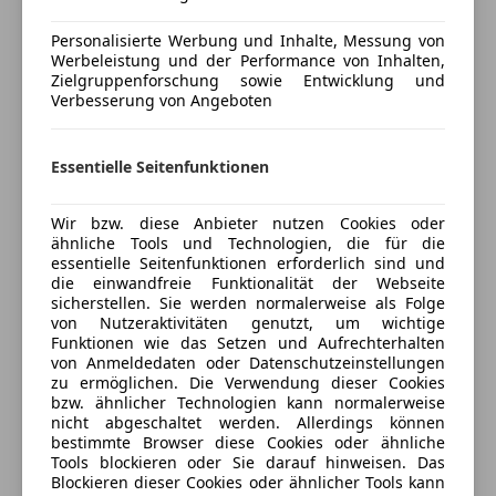
anpassen
Reifendruckkontrollsystem
Personalisierte Werbung und Inhalte, Messung von
Spurhalteassistent
Freischaden-Gutschein ab Stufe 0
Werbeleistung und der Performance von Inhalten,
Verkehrszeichenerkennung
Zielgruppenforschung sowie Entwicklung und
Auto einfach online versichern & Rabatt holen
Verbesserung von Angeboten
Zentralverriegelung
Extras
Essentielle Seitenfunktionen
Jetzt berechnen
Anhängerkupplung
Pannenkit
Wir bzw. diese Anbieter nutzen Cookies oder
ähnliche Tools und Technologien, die für die
essentielle Seitenfunktionen erforderlich sind und
Verkäufer
Händler
die einwandfreie Funktionalität der Webseite
sicherstellen. Sie werden normalerweise als Folge
von Nutzeraktivitäten genutzt, um wichtige
Porsche Leoben
Funktionen wie das Setzen und Aufrechterhalten
4,5
Sterne
von Anmeldedaten oder Datenschutzeinstellungen
Sternebewertung 4.5 von 5
(92% Weiterempfehlungen)
zu ermöglichen. Die Verwendung dieser Cookies
bzw. ähnlicher Technologien kann normalerweise
Anbieter auf AutoScout24 seit 2021
nicht abgeschaltet werden. Allerdings können
bestimmte Browser diese Cookies oder ähnliche
Verkauf
Tools blockieren oder Sie darauf hinweisen. Das
Blockieren dieser Cookies oder ähnlicher Tools kann
Geschlossen