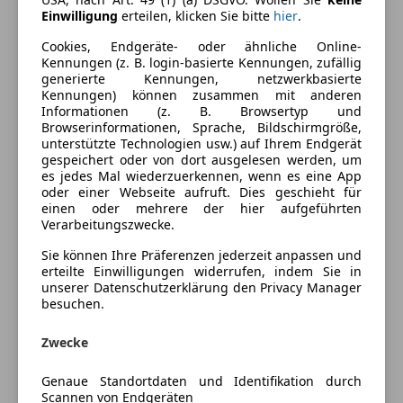
Einwilligung
erteilen, klicken Sie bitte
hier
.
Komfort
Mehr anzeigen
Cookies, Endgeräte- oder ähnliche Online-
Einparkhilfe
Kennungen (z. B. login-basierte Kennungen, zufällig
Einparkhilfe Sensoren hinten
generierte Kennungen, netzwerkbasierte
Farbe und Innenausstattung
Kennungen) können zusammen mit anderen
Elektrische Fensterheber
Informationen (z. B. Browsertyp und
Elektrische Seitenspiegel
Außenfarbe
Weiß
Browserinformationen, Sprache, Bildschirmgröße,
Klimaanlage
unterstützte Technologien usw.) auf Ihrem Endgerät
Lackierung
Metallic
gespeichert oder von dort ausgelesen werden, um
Panoramadach
es jedes Mal wiederzuerkennen, wenn es eine App
Tempomat
oder einer Webseite aufruft. Dies geschieht für
einen oder mehrere der hier aufgeführten
Preisbewertung
Unterhaltung/Media
Verarbeitungszwecke.
Bluetooth
Mehr anzeigen
Sie können Ihre Präferenzen jederzeit anpassen und
USB
erteilte Einwilligungen widerrufen, indem Sie in
unserer Datenschutzerklärung den Privacy Manager
Volldigitales Kombiinstrument
besuchen.
Versicherung
Sicherheit
Zwecke
Kfz-Versicherung
LED-Scheinwerfer
Müdigkeitswarnsystem
Genaue Standortdaten und Identifikation durch
Scannen von Endgeräten
Versicherungsschutz an Ihre Bedürfnisse
Nebelscheinwerfer