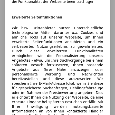
die Funktionalität der Webseite beeinträchtigen.
Öffnet um 8:00 Mo.
Gewerbepark 9
,
8792 St. Peter-Freienstein, AT
Erweiterte Seitenfunktionen
Kontakt
Wir bzw. Drittanbieter nutzen unterschiedliche
technologische Mittel, darunter u.a. Cookies und
ähnliche Tools auf unserer Webseite, um Ihnen
Alle Fahrzeuge des Anbieters
erweiterte Seitenfunktionen anzubieten und ein
verbessertes Nutzungserlebnis zu gewährleisten.
Durch diese erweiterten Funktionalitäten
ermöglichen wir die Personalisierung unseres
Anbieter kontaktieren
Angebotes - etwa, um Ihre Suchvorgänge bei einem
späteren Besuch fortzusetzen, Ihnen passende
Deine Nachricht
Angebote aus Ihrer Nähe anzuzeigen oder
personalisierte Werbung und Nachrichten
bereitzustellen und diese auszuwerten. Wir
speichern Ihre E-Mail-Adresse lokal, wenn Sie diese
für gespeicherte Suchanfragen, Lieblingsfahrzeuge
oder im Rahmen der Preisbewertung angeben. Dies
erleichtert Ihnen die Nutzung der Webseite, da eine
erneute Eingabe bei späteren Besuchen entfällt. Mit
Ihrer Einwilligung werden nutzungsbasierte
Informationen an von Ihnen kontaktierte Händler