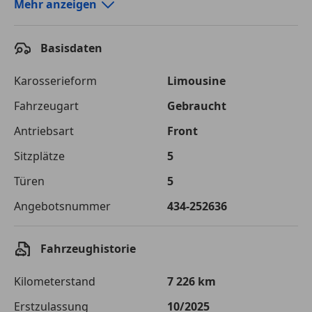
Autokredit-Rechner von durchblicker.at
Mehr anzeigen
Einfach Rate berechnen und günstige Konditionen
finden!
Basisdaten
Autokredit vergleichen
Karosserieform
Limousine
Laufzeit
120 Monate
Fahrzeugart
Gebraucht
Antriebsart
Front
Kreditbetrag
€ 21 000,-
Sitzplätze
5
Zu zahlender
€ 29 585,-
Gesamtbetrag
Türen
5
Einberechnete Gebühren
€ 0,-
Angebotsnummer
434-252636
Effektivzinsatz
7,50 %
Fahrzeughistorie
Sollzinssatz
7,25 %
Kilometerstand
7 226 km
Monatliche Rate
€ 246,54
Erstzulassung
10/2025