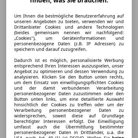
finden, was Sie brauchen.
Um Ihnen die bestmögliche Benutzererfahrung auf
unseren Angeboten zu bieten, verwenden wir und
Drittanbieter Cookies und andere Technologien
(beides gemeinsam nennen wir nachfolgend:
„Cookies"), um Geräteinformationen und
personenbezogene Daten (z.B. IP Adressen) zu
speichern und darauf zuzugreifen.
Dadurch ist es möglich, personalisierte Werbung
entsprechend Ihren Interessen auszuspielen, unser
Angebot zu optimieren und dessen Verwendung zu
Energieverbrauch
analysieren. Klicken Sie den Button unten rechts,
um dem Einsatz von einwilligungspflichten Cookies
und der damit verbundenen Verarbeitung
Kraftstoff
Benzin
personenbezogener Daten zuzustimmen oder den
Button unten links, um eine detaillierte Auswahl
Kraftstoffverbrauch
5,20
l/100 km (komb.)
hinsichtlich der Cookies zu treffen oder um der
Verarbeitung personenbezogener Daten zu
CO₂-Emissionen
117 g/km (komb.)
widersprechen, soweit diese auf Grundlage
berechtigter Interessen erfolgt. Die Einwilligung
umfasst auch die Übermittlung bestimmter
Ausstattung
personenbezogener Daten in Drittländer, u.a. die
USA, nach Art. 49 (1) (a) DSGVO. Wollen Sie
keine