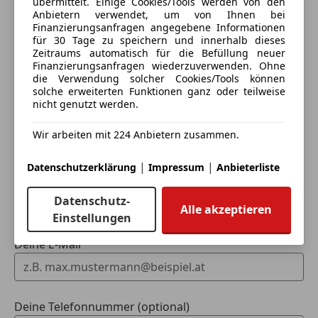
übermittelt. Einige Cookies/Tools werden von den
Anbietern verwendet, um von Ihnen bei
Finanzierungsanfragen angegebene Informationen
Eintauschwagen: Kaufen und verkaufen in nur einem
für 30 Tage zu speichern und innerhalb dieses
Schritt
Zeitraums automatisch für die Befüllung neuer
Finanzierungsanfragen wiederzuverwenden. Ohne
die Verwendung solcher Cookies/Tools können
Ich möchte mein Auto in Zahlung geben
solche erweiterten Funktionen ganz oder teilweise
(unverbindlich).
nicht genutzt werden.
Fahrzeugdaten hinzufügen
Wir arbeiten mit 224 Anbietern zusammen.
|
|
Datenschutzerklärung
Impressum
Anbieterliste
Dein Name
Datenschutz-
Alle akzeptieren
Einstellungen
Deine E-Mail
Deine Telefonnummer (optional)