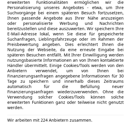
Sicherheit
ABS
erweiterten Funktionalitäten ermöglichen wir die
Vereinbaren Sie mit Fr. Trailovic unter 0316/686808 
Beifahrera
Personalisierung unseres Angebotes - etwa, um Ihre
Suchvorgänge bei einem späteren Besuch fortzusetzen,
anastasija.trailovic@vogl-auto.at Ihren persönliche
Fahrerairb
Ihnen passende Angebote aus Ihrer Nähe anzuzeigen
Probefahrt!
Isofix
oder personalisierte Werbung und Nachrichten
Kopfairba
bereitzustellen und diese auszuwerten. Wir speichern Ihre
E-Mail-Adresse lokal, wenn Sie diese für gespeicherte
LED-Schei
Suchanfragen, Lieblingsfahrzeuge oder im Rahmen der
Nebelsche
Preisbewertung angeben. Dies erleichtert Ihnen die
Seitenairb
Nutzung der Webseite, da eine erneute Eingabe bei
späteren Besuchen entfällt. Mit Ihrer Einwilligung werden
Servolenk
nutzungsbasierte Informationen an von Ihnen kontaktierte
Verkehrsz
Händler übermittelt. Einige Cookies/Tools werden von den
Zentralver
Anbietern verwendet, um von Ihnen bei
Finanzierungsanfragen angegebene Informationen für 30
Extras
Alufelgen
Tage zu speichern und innerhalb dieses Zeitraums
automatisch für die Befüllung neuer
Dachreling
Finanzierungsanfragen wiederzuverwenden. Ohne die
Schaltwip
Verwendung solcher Cookies/Tools können solche
erweiterten Funktionen ganz oder teilweise nicht genutzt
Kfz-Versicherung
werden.
Wir arbeiten mit 224 Anbietern zusammen.
Versicherungsschutz an Ihre Bedürfnisse anpa
Freischaden-Gutschein ab Stufe 0