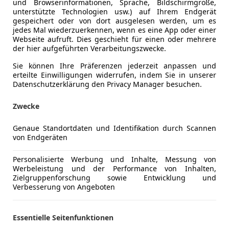
und Browserinformationen, Sprache, Bildschirmgröße,
unterstützte Technologien usw.) auf Ihrem Endgerät
gespeichert oder von dort ausgelesen werden, um es
jedes Mal wiederzuerkennen, wenn es eine App oder einer
Webseite aufruft. Dies geschieht für einen oder mehrere
der hier aufgeführten Verarbeitungszwecke.
Sie können Ihre Präferenzen jederzeit anpassen und
erteilte Einwilligungen widerrufen, indem Sie in unserer
Kraftstoff
Diesel
Datenschutzerklärung den Privacy Manager besuchen.
Kraftstoffverbrauch
0,00
l/100 
Zwecke
CO₂-Emissionen
132 g/km 
Genaue Standortdaten und Identifikation durch Scannen
von Endgeräten
Komfort
Beheizbare
Mehr anzeigen
Personalisierte Werbung und Inhalte, Messung von
Beheizbare
Werbeleistung und der Performance von Inhalten,
Berganfahr
Zielgruppenforschung sowie Entwicklung und
ng
Außenfarbe
Weiß
Verbesserung von Angeboten
Einparkhilf
Einparkhil
Lackierung
Andere
Einparkhil
Essentielle Seitenfunktionen
Farbe der Innenausstattung
Schwarz
Einparkhil