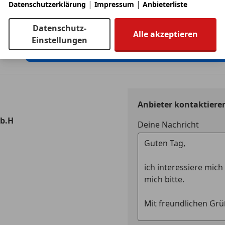
|
|
Datenschutzerklärung
Impressum
Anbieterliste
Auto einfach online versichern & Rabatt holen
Datenschutz-
Alle akzeptieren
Einstellungen
Jetzt berechnen
Anbieter kontaktiere
.b.H
Deine Nachricht