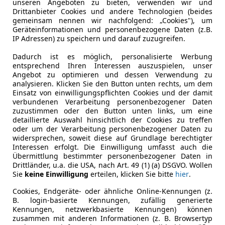
unseren Angeboten zu bieten, verwenden wir und
Drittanbieter Cookies und andere Technologien (beides
gemeinsam nennen wir nachfolgend: „Cookies"), um
Leistung
110 kW (15
Geräteinformationen und personenbezogene Daten (z.B.
IP Adressen) zu speichern und darauf zuzugreifen.
Getriebe
Automati
Dadurch ist es möglich, personalisierte Werbung
Hubraum
1 968 cm³
entsprechend Ihren Interessen auszuspielen, unser
Angebot zu optimieren und dessen Verwendung zu
Gänge
7
analysieren. Klicken Sie den Button unten rechts, um dem
Einsatz von einwilligungspflichten Cookies und der damit
Leergewicht
1 577 kg
verbundenen Verarbeitung personenbezogener Daten
zuzustimmen oder den Button unten links, um eine
detaillierte Auswahl hinsichtlich der Cookies zu treffen
oder um der Verarbeitung personenbezogener Daten zu
widersprechen, soweit diese auf Grundlage berechtigter
Interessen erfolgt. Die Einwilligung umfasst auch die
Übermittlung bestimmter personenbezogener Daten in
Drittländer, u.a. die USA, nach Art. 49 (1) (a) DSGVO. Wollen
Sie
keine Einwilligung
erteilen, klicken Sie bitte
hier
.
Cookies, Endgeräte- oder ähnliche Online-Kennungen (z.
B. login-basierte Kennungen, zufällig generierte
Kennungen, netzwerkbasierte Kennungen) können
zusammen mit anderen Informationen (z. B. Browsertyp