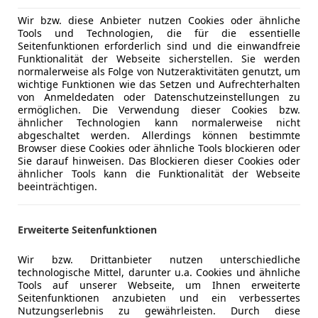
Einparkhil
Innenausstattung
Stoff
Wir bzw. diese Anbieter nutzen Cookies oder ähnliche
Elektrisch
Tools und Technologien, die für die essentielle
Elektrisch
Seitenfunktionen erforderlich sind und die einwandfreie
Funktionalität der Webseite sicherstellen. Sie werden
Herstellergarantie bis 01/2029!
Elektrische
normalerweise als Folge von Nutzeraktivitäten genutzt, um
Klimaauto
wichtige Funktionen wie das Setzen und Aufrechterhalten
Vogl & Co – Ihr Mobilitätspartner seit 1919 auf 16 S
Lederlenk
von Anmeldedaten oder Datenschutzeinstellungen zu
ermöglichen. Die Verwendung dieser Cookies bzw.
Burgenland und Niederösterreich
Multifunkt
ähnlicher Technologien kann normalerweise nicht
Navigatio
abgeschaltet werden. Allerdings können bestimmte
- 1000 Gebraucht- und Jungfahrzeuge lagernd
Regensens
Browser diese Cookies oder ähnliche Tools blockieren oder
Sie darauf hinweisen. Das Blockieren dieser Cookies oder
- Persönliche Beratung durch kompetente
Sitzheizun
ähnlicher Tools kann die Funktionalität der Webseite
Automobilverkäufer vor Ort
Tempomat
beeinträchtigen.
- Von Meisterhand geprüft mit 120 Punkte Check
Unterhaltung/Media
Android A
- 12 Monate All-In Garantie
Apple CarP
Erweiterte Seitenfunktionen
- Nach Kauf Betreuung Ihres Autos durch unsere
Mehr anzeigen
Bluetooth
Fachwerkstätten inkl. Lack- u. Spenglerei,
CD
Wir bzw. Drittanbieter nutzen unterschiedliche
Reifeneinlagerung, Pickerl
technologische Mittel, darunter u.a. Cookies und ähnliche
DAB-Radio
Mehr anzeigen
- Eintausch Ihres alten Fahrzeugs zu fairen Marktpr
Tools auf unserer Webseite, um Ihnen erweiterte
Freisprech
Seitenfunktionen anzubieten und ein verbessertes
- Günstige Finanzierungs- u. Versicherungsangebot
Nutzungserlebnis zu gewährleisten. Durch diese
ohne Anzahlung